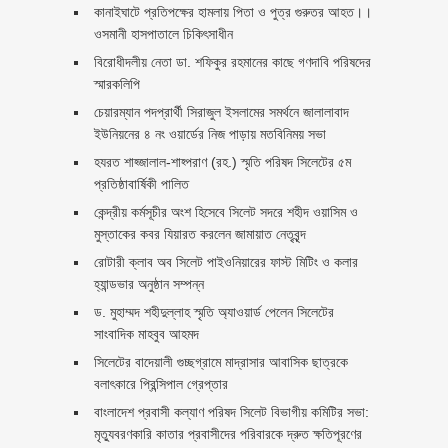
কানাইঘাটে প্রতিপক্ষের হামলায় পিতা ও পুত্র গুরুতর আহত।।
ওসমানী হাসপাতালে চিকিৎসাধীন
বিরোধীদলীয় নেতা ডা. শফিকুর রহমানের কাছে গণদাবি পরিষদের
স্মারকলিপি ‎
চেয়ারম্যান পদপ্রার্থী সিরাজুল ইসলামের সমর্থনে জালালাবাদ
ইউনিয়নের ৪ নং ওয়ার্ডের নিজ পাড়ায় মতবিনিময় সভা
হযরত শাহ্জালাল-শাহ্পরাণ (রহ.) স্মৃতি পরিষদ সিলেটের ৫ম
প্রতিষ্ঠাবার্ষিকী পালিত ‎​
কেন্দ্রীয় কর্মসূচীর অংশ হিসেবে সিলেট সদরে শহীদ ওয়াসিম ও
মুস্তাকের কবর যিয়ারত করলেন জামায়াত নেতৃবৃন্দ ‎
রোটারী ক্লাব অব সিলেট পাইওনিয়ারের ফাস্ট মিটিং ও কলার
হ্যান্ডভার অনুষ্ঠান সম্পন্ন
ড. মুহাম্মদ শহীদুল্লাহ স্মৃতি অ্যাওয়ার্ড পেলেন সিলেটের
সাংবাদিক মাহবুব আহমদ
সিলেটের বাদেয়ালী গুচ্ছগ্রামে মাদ্রাসার আবাসিক ছাত্রকে
বলাৎকারে প্রিন্সিপাল গ্রেপ্তার ‎
বাংলাদেশ প্রবাসী কল্যাণ পরিষদ সিলেট বিভাগীয় কমিটির সভা:
মৃত্যুবরণকারি কাতার প্রবাসীদের পরিবারকে দ্রুত ক্ষতিপূরণের