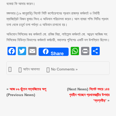
বকেয়া ফি আদায় করেন।
মঙ্গলবার (১৯ জানুয়ারি) সিলেট সিটি কর্পোরেশনের প্রধান রাজস্ব কর্মকর্তা ও নির্বাহী
ম্যাজিট্রেট বিজন কুমার সিংহ এ অভিযান পরিচালনা করেন। আল হামরা শপিং সিটির প্রথম
তলা থেকে চতুর্থ তলা পর্যন্ত এ অভিযান চালানো হয়।
অভিযােন সিসিকের কর কর্মকর্তা মো. রমিজ মিয়া, লাইসেন্স কর্মকর্তা মো. আব্দুল আজিজ সহ
সিসিকের বিভিন্ন বিভাগের কর্মকর্তা কর্মচারী, মহানগর পুলিশের একটি দল উপস্থিত ছিলেন।
Facebook
Twitter
Email
WhatsAp
Print
Sha
Share
আইন আদালত
No Comments »
«
আজ ৮৬ ছুঁতেন সত্যজিতের অপু
(Next News)
সিলেট সদরে ১৪৪
(Previous News)
গৃহহীন পাচ্ছেন প্রধানমন্ত্রীর উপহার
‘স্বপ্ননীড়’
»