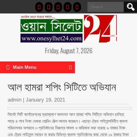
Search
for:
Friday, August 7, 2026
Main Menu
আল হামরা শপিং সিটিতে অভিযান
admin
|
January 19, 2021
সিলেট সিটি কর্পোরেশনের ভ্রাম্যমাণ আদালত আল হামরা শপিং সিটিতে অভিযান চালিয়ে
সাড়ে ৪ লাখ টাকা বেকয়া হোল্ডিং টেক্স আদায় করেছন। এছাড়া ট্রেড লাইসেন্সবিহীন ব্যবসা
পরিচালনার অপরাধে ৩ প্রতিষ্ঠানের বিরুদ্ধে মামলা ও জরিমানা করা হয়েছে ৬ হাজার টাকা
এবং ট্রেড লাইসেন্স নবায়ন না করায় বিভিন্ন ব্যবসা প্রতিষ্ঠােনর কাছ থেকে ১৯ হাজার টাকা