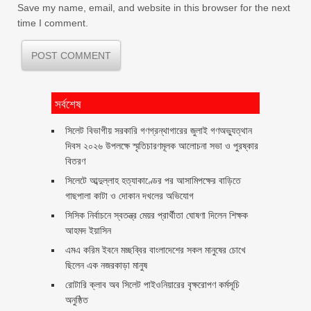
Save my name, email, and website in this browser for the next
time I comment.
সর্বশেষ
সিলেট বিভাগীয় সরকারি গণগ্রন্থাগারের জুলাই গণঅভ্যুত্থান
দিবস ২০২৬ উপলক্ষে স্মৃতিচারণমূলক আলোচনা সভা ও পুরষ্কার
বিতরণ ‎ ‎
সিলেটে আব্দুল্লাহ হত্যাকাণ্ডের পর আসামিপক্ষের বাড়িতে
গাছপালা কাটা ও দোকান দখলের অভিযোগ
সিসিক নির্বাচনে স্বতন্ত্র মেয়র প্রার্থীতা ঘোষণা দিলেন শিক্ষক
আহমদ ইয়াসিন
এমএ করিম ইবনে মচ্ছব্বির বাংলাদেশের সকল মানুষের চোখে
ছিলেন এক নজরকাড়া মানুষ ‎
রোটারি ক্লাব অব সিলেট পাইওনিয়ারের বৃক্ষরোপণ কর্মসূচি
অনুষ্ঠিত