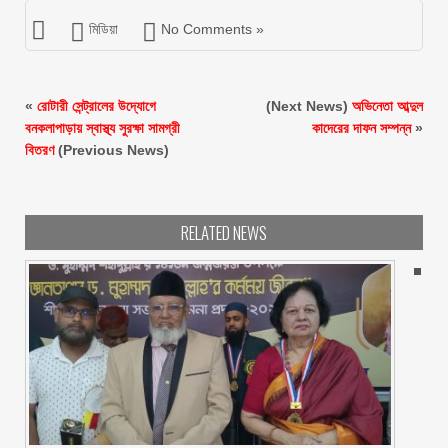
মিডিয়া
No Comments »
«
রোটারী সেন্ট্রালের উদ্যোগে
(Next News)
অভিনেতা আব্দুল
বনকলাপাড়ায় স্বাস্থ্য সুরক্ষা সামগ্রী
কাদেরের দাফন সম্পন্ন
»
বিতরণ
(Previous News)
RELATED NEWS