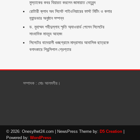
মুস্তাকের কবর যিয়ারত করলেন জামায়াত নেতৃবৃন্দ ‎
রোটারী ক্লাব অব সিলেট পাইওনিয়ারের ফাস্ট মিটিং ও কলার
হ্যান্ডভার অনুষ্ঠান সম্পন্ন
ড. মুহাম্মদ শহীদুল্লাহ স্মৃতি অ্যাওয়ার্ড পেলেন সিলেটের
সাংবাদিক মাহবুব আহমদ
সিলেটের বাদেয়ালী গুচ্ছগ্রামে মাদ্রাসার আবাসিক ছাত্রকে
বলাৎকারে প্রিন্সিপাল গ্রেপ্তার ‎
সম্পাদক : মোঃ আলমগীর।
© 2026: Onesylhet24.com
| NewsPress Theme by:
D5 Creation
|
Powered by:
WordPress