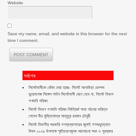
Website
Save my name, email, and website in this browser for the next
time I comment.
সর্বশেষ
‎সিলেটবাসীকে ধোঁকা দেয়া হচ্ছে- সিলেট আখাউড়া রেলপথ
ডুয়েলগেজ সিঙ্গেল লাইন সিলেটবাসী মেনে নেবে না, সিলেট বিভাগ
গণদাবি পরিষদ
সিলেট বিভাগ গণদাবি পরিষদ নিউইয়র্ক শাখা গঠনের দায়িত্ব
পেলেন বীর মুক্তিযোদ্ধা মাহবুবুর রহমান চৌধুরী ‎ ‎
সিলেট বিভাগীয় সরকারি গণগ্রন্থাগারের জুলাই গণঅভ্যুত্থান
দিবস ২০২৬ উপলক্ষে স্মৃতিচারণমূলক আলোচনা সভা ও পুরষ্কার