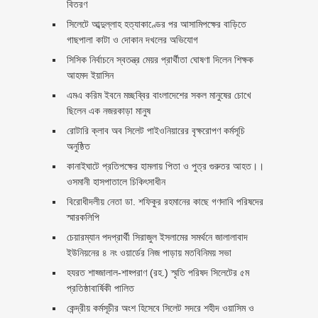
বিতরণ ‎ ‎
সিলেটে আব্দুল্লাহ হত্যাকাণ্ডের পর আসামিপক্ষের বাড়িতে
গাছপালা কাটা ও দোকান দখলের অভিযোগ
সিসিক নির্বাচনে স্বতন্ত্র মেয়র প্রার্থীতা ঘোষণা দিলেন শিক্ষক
আহমদ ইয়াসিন
এমএ করিম ইবনে মচ্ছব্বির বাংলাদেশের সকল মানুষের চোখে
ছিলেন এক নজরকাড়া মানুষ ‎
রোটারি ক্লাব অব সিলেট পাইওনিয়ারের বৃক্ষরোপণ কর্মসূচি
অনুষ্ঠিত
কানাইঘাটে প্রতিপক্ষের হামলায় পিতা ও পুত্র গুরুতর আহত।।
ওসমানী হাসপাতালে চিকিৎসাধীন
বিরোধীদলীয় নেতা ডা. শফিকুর রহমানের কাছে গণদাবি পরিষদের
স্মারকলিপি ‎
চেয়ারম্যান পদপ্রার্থী সিরাজুল ইসলামের সমর্থনে জালালাবাদ
ইউনিয়নের ৪ নং ওয়ার্ডের নিজ পাড়ায় মতবিনিময় সভা
হযরত শাহ্জালাল-শাহ্পরাণ (রহ.) স্মৃতি পরিষদ সিলেটের ৫ম
প্রতিষ্ঠাবার্ষিকী পালিত ‎​
কেন্দ্রীয় কর্মসূচীর অংশ হিসেবে সিলেট সদরে শহীদ ওয়াসিম ও