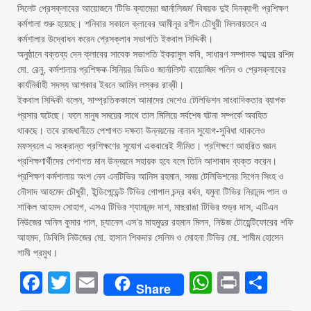
সিলেট প্রেসক্লাবের আয়োজনে ‘টিভি ক্যামেরা জার্নালিজম’ বিষয়ক দুই দিনব্যাপী প্রশিক্ষণ
কর্মশালা শুরু হয়েছে। শনিবার সকালে ক্লাবের আমীনূর রশীদ চৌধুরী মিলনায়তনে এ
কর্মশালার উদ্বোধন করেন প্রেসক্লাব সভাপতি ইকবাল সিদ্দিকী।
অনুষ্ঠানে বক্তব্য দেন ক্লাবের সাবেক সভাপতি ইকরামুল কবি, সাধারণ সম্পাদক আব্দুর রশিদ
মো. রেনু, কর্মশালার প্রশিক্ষক সিনিয়র ভিডিও জার্নালিস্ট বায়োজিদ পলিন ও প্রেসক্লাবের
কার্যনির্বাহী সদস্য আশকার ইবনে আমিন লস্কর রাব্বী।
ইকবাল সিদ্দিকী বলেন, সাম্প্রতিককালে আমাদের দেশেও টেলিভিশন সাংবাদিকতার ব্যাপক
প্রসার ঘটেছে। ফলে মানুষ সময়ের সাথে তাল মিলিয়ে সর্বশেষ ঘটনা সম্পর্কে অবহিত
থাকছে। তবে রাজধানীতে পেশাগত দক্ষতা উন্নয়নের নানান সুযোগ-সুবিধা থাকলেও
মফস্বলে এ সংক্রান্ত প্রশিক্ষণের সুযোগ একবারেই সীমিত। প্রশিক্ষণে আহরিত জ্ঞান
প্রশিক্ষণার্থীদের পেশাগত মান উন্নয়নে সহায়ক হবে বলে তিনি আশাবাদ ব্যক্ত করেন।
প্রশিক্ষণ কর্মশালায় অংশ নেন এনটিভির আনিস রহমান, সময় টেলিভিশনের দিগেন সিংহ ও
নৌসাদ আহমেদ চৌধুরী, ইন্ডিপেন্ডেন্ট টিভির গোপাল চন্দ্র বর্ধন, যমুনা টিভির নিরানন্দ পাল ও
শাকিল আহমদ সোহাগ, এসএ টিভির শ্যামানন্দ দাশ, মাছরাঙা টিভির শুভ্র দাস, এটিএন
নিউজের অনিল কুমার পাল, চ্যানেল এস’র মাহমুদুর রহমান মিলন, নিউজ টোয়েন্টিফোরের শফি
আহমদ, ডিবিসি নিউজের মো. হাসান শিকদার সেলিম ও মোহনা টিভির মো. শামীম হোসেন
শামী প্রমুখ।
Facebook
Twitter
Email
WhatsAp
Print
Sha
Share