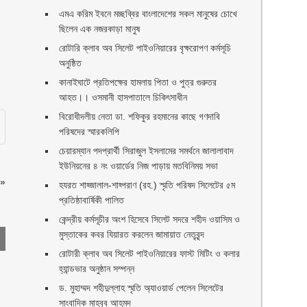
এমএ করিম ইবনে মচ্ছব্বির বাংলাদেশের সকল মানুষের চোখে
ছিলেন এক নজরকাড়া মানুষ ‎
রোটারি ক্লাব অব সিলেট পাইওনিয়ারের বৃক্ষরোপণ কর্মসূচি
অনুষ্ঠিত
কানাইঘাটে প্রতিপক্ষের হামলায় পিতা ও পুত্র গুরুতর
আহত।। ওসমানী হাসপাতালে চিকিৎসাধীন
বিরোধীদলীয় নেতা ডা. শফিকুর রহমানের কাছে গণদাবি
পরিষদের স্মারকলিপি ‎
চেয়ারম্যান পদপ্রার্থী সিরাজুল ইসলামের সমর্থনে জালালাবাদ
ইউনিয়নের ৪ নং ওয়ার্ডের নিজ পাড়ায় মতবিনিময় সভা
»
হযরত শাহ্জালাল-শাহ্পরাণ (রহ.) স্মৃতি পরিষদ সিলেটের ৫ম
প্রতিষ্ঠাবার্ষিকী পালিত ‎​
কেন্দ্রীয় কর্মসূচীর অংশ হিসেবে সিলেট সদরে শহীদ ওয়াসিম ও
মুস্তাকের কবর যিয়ারত করলেন জামায়াত নেতৃবৃন্দ ‎
রোটারী ক্লাব অব সিলেট পাইওনিয়ারের ফাস্ট মিটিং ও কলার
হ্যান্ডভার অনুষ্ঠান সম্পন্ন
ড. মুহাম্মদ শহীদুল্লাহ স্মৃতি অ্যাওয়ার্ড পেলেন সিলেটের
সাংবাদিক মাহবুব আহমদ