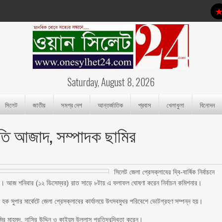
Saturday, August 8, 2026
সিলেট
জাতীয়
সমগ্র দেশ
আন্তর্জাতিক
প্রবাস
খেলাধুলা
বিনোদন
তি আজাদ, সম্পাদক ছামির
সিলেট জেলা প্রেসক্লাবের দ্বি-বার্ষিক নির্বাচনে
েন। আজ শনিবার (১২ ডিসেম্বর) রাত সাড়ে ৮টায় এ ফলাফল ঘোষণা করেন নির্বাচন কমিশনার।
 হক সুপার মার্কেটে জেলা প্রেসক্লাবের কার্যালয়ে উৎসবমুখর পরিবেশে ভোটগ্রহণ সম্পন্ন হয়।
 মাহমুদ, নাসির উদ্দিন ও কাইয়ুম উল্লাস প্রতিদ্বন্দ্বিতা করেন।