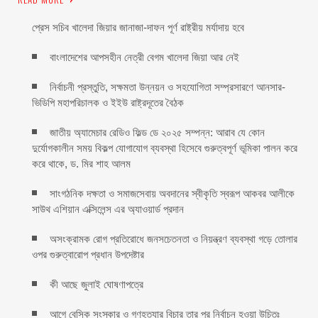
প্রেস সচিব খালেদা জিয়ার জানাজা-দাফন পূর্ণ রাষ্ট্রীয় মর্যাদায় হবে
বাংলাদেশের আপসহীন নেত্রী বেগম খালেদা জিয়া আর নেই
নির্বাচনী প্রস্তুতি, সক্ষমতা উন্নয়ন ও সহযোগিতা সম্প্রসারণে আনসার-
ভিডিপি মহাপরিচালক ও ইইউ রাষ্ট্রদূতের বৈঠক
জাতীয় অ্যামেচার রেডিও ফিল্ড ডে ২০২৫ সম্পন্ন: আরাব যে কোন
দুর্যোগকালীন সময় বিকল্প যোগাযোগ ব্যবস্থা হিসেবে গুরুত্বপূর্ণ ভূমিকা পালন করে
করে থাকে, ড. মির শাহ আলম
সাংগঠনিক দক্ষতা ও সমাজসেবায় অবদানের স্বীকৃতি স্বরূপ আকবর আলীকে
সাউথ এশিয়ান এক্সিলেন্স এর অ্যাওয়ার্ড প্রদান
অসংক্রামক রোগ প্রতিরোধে জনসচেতনতা ও নিয়ন্ত্রণ ব্যবস্থা গড়ে তোলার
ওপর গুরুত্বারোপ প্রধান উপদেষ্টার
কী আছে জুলাই ঘোষণাপত্রে
আগে বেসিক সংস্কার ও গণহত্যার বিচার তার পর নির্বাচন হওয়া উচিতঃ