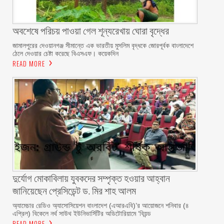
অবশেষে পরিচয় পাওয়া গেল শূন্যরেখায় ঘোরা বৃদ্ধের
জামালপুরের দেওয়ানগঞ্জ সীমান্তে এক ভারতীয় মুসলিম বৃদ্ধকে জোরপূর্বক বাংলাদেশে
ঠেলে দেওয়ার চেষ্টা করেছে বিএসএফ। কয়েকদিন
READ MORE
দুর্যোগ মোকাবিলায় যুবকদের সম্পৃক্ত হওয়ার আহ্বান
জানিয়েছেন প্রেসিডেন্ট ড. মির শাহ আলম ‎ ‎
অ্যামেচার রেডিও অ্যাসোসিয়েশন বাংলাদেশ (এআরএবি)’র আয়োজনে শনিবার (৪
এপ্রিল) বিকেলে নর্থ সাউথ ইউনিভার্সিটির অডিটোরিয়ামে ‘বিয়ন্ড
READ MORE