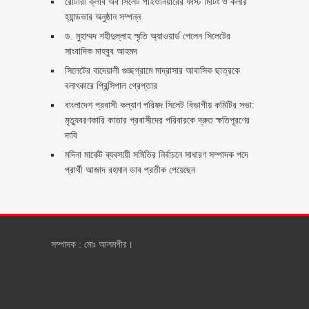
রোটারী ক্লাব অব সিলেট পাইওনিয়ারের ফাস্ট মিটিং ও কলার
হ্যান্ডভার অনুষ্ঠান সম্পন্ন
ড. মুহাম্মদ শহীদুল্লাহ স্মৃতি অ্যাওয়ার্ড পেলেন সিলেটের
সাংবাদিক মাহবুব আহমদ
সিলেটের বাদেয়ালী গুচ্ছগ্রামে মাদ্রাসার আবাসিক ছাত্রকে
বলাৎকারে প্রিন্সিপাল গ্রেপ্তার ‎
বাংলাদেশ প্রবাসী কল্যাণ পরিষদ সিলেট বিভাগীয় কমিটির সভা:
মৃত্যুবরণকারি কাতার প্রবাসীদের পরিবারকে দ্রুত ক্ষতিপূরণের
দাবি
মদিনা মার্কেট ব্যবসায়ী সমিতির নির্বাচনে সাধারণ সম্পাদক পদে
প্রার্থী আজাদ রহমান ডাব প্রতীক পেয়েছেন ‎
সম্পাদক : মোঃ আলমগীর।