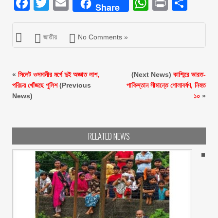
Facebook
Twitter
Email
WhatsAp
Print
Sha
Share
জাতীয়
No Comments »
«
সিলেট ওসমানীর মর্গে দুই অজ্ঞাত লাশ,
(Next News)
কাশ্মিরে ভারত-
পরিচয় খোঁজছে পুলিশ
(Previous
পাকিস্তান সীমান্তে গোলাবর্ষণ, নিহত
News)
১০
»
RELATED NEWS