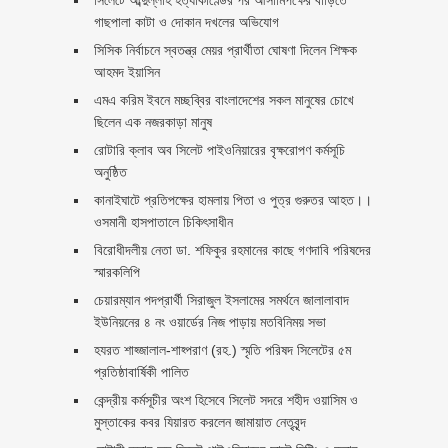
গাছপালা কাটা ও দোকান দখলের অভিযোগ
সিসিক নির্বাচনে স্বতন্ত্র মেয়র প্রার্থীতা ঘোষণা দিলেন শিক্ষক
আহমদ ইয়াসিন
এমএ করিম ইবনে মচ্ছব্বির বাংলাদেশের সকল মানুষের চোখে
ছিলেন এক নজরকাড়া মানুষ ‎
রোটারি ক্লাব অব সিলেট পাইওনিয়ারের বৃক্ষরোপণ কর্মসূচি
অনুষ্ঠিত
কানাইঘাটে প্রতিপক্ষের হামলায় পিতা ও পুত্র গুরুতর আহত।।
ওসমানী হাসপাতালে চিকিৎসাধীন
বিরোধীদলীয় নেতা ডা. শফিকুর রহমানের কাছে গণদাবি পরিষদের
স্মারকলিপি ‎
চেয়ারম্যান পদপ্রার্থী সিরাজুল ইসলামের সমর্থনে জালালাবাদ
ইউনিয়নের ৪ নং ওয়ার্ডের নিজ পাড়ায় মতবিনিময় সভা
হযরত শাহ্জালাল-শাহ্পরাণ (রহ.) স্মৃতি পরিষদ সিলেটের ৫ম
প্রতিষ্ঠাবার্ষিকী পালিত ‎​
কেন্দ্রীয় কর্মসূচীর অংশ হিসেবে সিলেট সদরে শহীদ ওয়াসিম ও
মুস্তাকের কবর যিয়ারত করলেন জামায়াত নেতৃবৃন্দ ‎