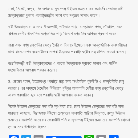
ঢাকা, সিলেট, রংপুর, সিরাজগঞ্জ ও সুনামগঞ্জ উইমেন চেম্বার অব কমার্সের নেতাসহ নারী
উদ্যোক্তারা বুধবার পররাষ্ট্রমন্ত্রীর সাথে তার দপ্তরে সাক্ষাৎ করেন।
নারী উদ্যোক্তারা এ সময় শীতলপাটি, পাটজাত পণ্য, চামড়াজাত পণ্য, তাঁতশিল্প, বেত
শিল্পসহ দেশীয় উৎপাদিত অপ্রচলিত পণ্য বিদেশে রপ্তানির আগ্রহ প্রকাশ করেন।
তারা এসব পণ্য রপ্তানির ক্ষেত্র তৈরি ও দিগন্ত উন্মোচন এবং আন্তর্জাতিক ব্যবসায়ীদের
সাথে বাংলাদেশের ব্যবসায়ীদের সম্পর্ক উন্নয়নে পররাষ্ট্রমন্ত্রীর সহযোগিতা কামনা করেন।
পররাষ্ট্রমন্ত্রী নারী উদ্যোক্তাদের এ ধরনের উদ্যোগকে স্বাগত জানান এবং সার্বিক
সহযোগিতার আশ্বাস প্রদান করেন।
ড. মোমেন বলেন, ইতোমধ্যে পররাষ্ট্র মন্ত্রণালয় অর্থনৈতিক কূটনীতি ও জনকূটনীতি চালু
করেছে। এর মাধ্যমে বৈদেশিক বিনিয়োগ বৃদ্ধির পাশাপাশি দেশীয় পণ্য রপ্তানির ক্ষেত্র
আরও প্রসারিত হবে বলে পররাষ্ট্রমন্ত্রী আশাবাদ ব্যক্ত করেন।
সিলেট উইমেন চেম্বারের সভাপতি স্বর্ণলতা রায়, ঢাকা উইমেন চেম্বারের সভাপতি নাজ
ফারহানা আহমেদ, সিরাজগঞ্জ উইমেন চেম্বারের সভাপতি শারিতা মিল্লাত, রংপুর উইমেন
চেম্বারের সভাপতি আনোয়ার ফেরদৌসী পলি ও সুনামগঞ্জ উইমেন চেম্বারের সভাপতি হোসনা
হুদা এ সময় উপস্থিত ছিলেন।