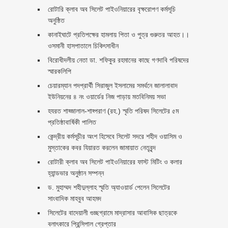
রোটারি ক্লাব অব সিলেট পাইওনিয়ারের বৃক্ষরোপণ কর্মসূচি
অনুষ্ঠিত
কানাইঘাটে প্রতিপক্ষের হামলায় পিতা ও পুত্র গুরুতর আহত।।
ওসমানী হাসপাতালে চিকিৎসাধীন
বিরোধীদলীয় নেতা ডা. শফিকুর রহমানের কাছে গণদাবি পরিষদের
স্মারকলিপি ‎
চেয়ারম্যান পদপ্রার্থী সিরাজুল ইসলামের সমর্থনে জালালাবাদ
ইউনিয়নের ৪ নং ওয়ার্ডের নিজ পাড়ায় মতবিনিময় সভা
হযরত শাহ্জালাল-শাহ্পরাণ (রহ.) স্মৃতি পরিষদ সিলেটের ৫ম
প্রতিষ্ঠাবার্ষিকী পালিত ‎​
কেন্দ্রীয় কর্মসূচীর অংশ হিসেবে সিলেট সদরে শহীদ ওয়াসিম ও
মুস্তাকের কবর যিয়ারত করলেন জামায়াত নেতৃবৃন্দ ‎
রোটারী ক্লাব অব সিলেট পাইওনিয়ারের ফাস্ট মিটিং ও কলার
হ্যান্ডভার অনুষ্ঠান সম্পন্ন
ড. মুহাম্মদ শহীদুল্লাহ স্মৃতি অ্যাওয়ার্ড পেলেন সিলেটের
সাংবাদিক মাহবুব আহমদ
সিলেটের বাদেয়ালী গুচ্ছগ্রামে মাদ্রাসার আবাসিক ছাত্রকে
বলাৎকারে প্রিন্সিপাল গ্রেপ্তার ‎