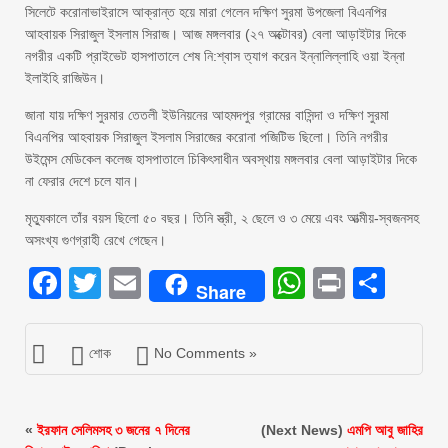
সিলেটে করোনাভাইরাসে আক্রান্ত হয়ে মারা গেলেন দক্ষিণ সুরমা উপজেলা বিএনপির
আহবায়ক সিরাজুল ইসলাম সিরাজ। আজ মঙ্গলবার (২৭ অক্টোবর) বেলা আড়াইটার দিকে
নগরীর একটি প্রাইভেট হাসপাতালে শেষ নি:শ্বাস ত্যাগ করেন ইন্নালিল্লাহি ওয়া ইন্না
ইলাইহি রাজিউন।
জানা যায় দক্ষিণ সুরমার তেতলী ইউনিয়নের আহমদপুর গ্রামের বাসিন্দা ও দক্ষিণ সুরমা
বিএনপির আহবায়ক সিরাজুল ইসলাম সিরাজের করোনা পজিটিভ ছিলো। তিনি নগরীর
উইমেন্স মেডিকেল কলেজ হাসপাতালে চিকিৎসাধীন অবস্থায় মঙ্গলবার বেলা আড়াইটার দিকে
না ফেরার দেশে চলে যান।
মৃত্যুকালে তাঁর বয়স ছিলো ৫০ বছর। তিনি স্ত্রী, ২ ছেলে ও ৩ মেয়ে এবং আত্মীয়-স্বজনসহ
অসংখ্য গুণগ্রাহী রেখে গেছেন।
Facebook
Twitter
Email
WhatsAp
Print
Sha
Share
শোক
No Comments »
«
ইরফান সেলিমসহ ৩ জনের ৭ দিনের
(Next News)
এমপি আবু জাহির