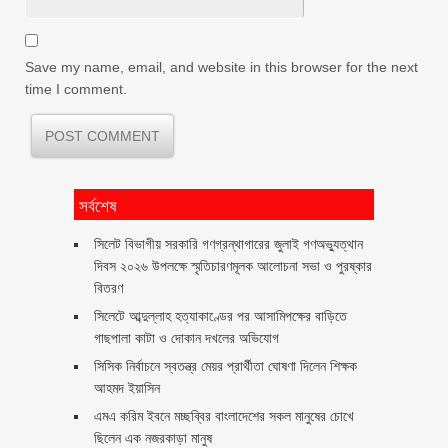
Save my name, email, and website in this browser for the next
time I comment.
সর্বশেষ
সিলেট বিভাগীয় সরকারি গণগ্রন্থাগারের জুলাই গণঅভ্যুত্থান
দিবস ২০২৬ উপলক্ষে স্মৃতিচারণমূলক আলোচনা সভা ও পুরষ্কার
বিতরণ ‎ ‎
সিলেটে আব্দুল্লাহ হত্যাকাণ্ডের পর আসামিপক্ষের বাড়িতে
গাছপালা কাটা ও দোকান দখলের অভিযোগ
সিসিক নির্বাচনে স্বতন্ত্র মেয়র প্রার্থীতা ঘোষণা দিলেন শিক্ষক
আহমদ ইয়াসিন
এমএ করিম ইবনে মচ্ছব্বির বাংলাদেশের সকল মানুষের চোখে
ছিলেন এক নজরকাড়া মানুষ ‎