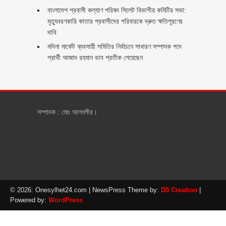
বাংলাদেশ প্রবাসী কল্যাণ পরিষদ সিলেট বিভাগীয় কমিটির সভা:
মৃত্যুবরণকারি কাতার প্রবাসীদের পরিবারকে দ্রুত ক্ষতিপূরণের
দাবি
মদিনা মার্কেট ব্যবসায়ী সমিতির নির্বাচনে সাধারণ সম্পাদক পদে
প্রার্থী আজাদ রহমান ডাব প্রতীক পেয়েছেন ‎
সম্পাদক : মোঃ আলমগীর।
© 2026: Onesylhet24.com
| NewsPress Theme by:
D5 Creation
|
Powered by:
WordPress