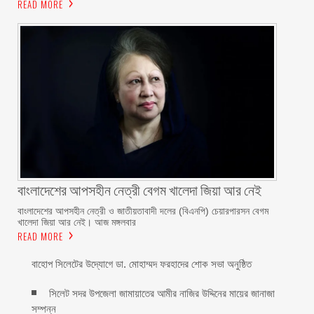
READ MORE
বাংলাদেশের আপসহীন নেত্রী বেগম খালেদা জিয়া আর নেই
বাংলাদেশের আপসহীন নেত্রী ও জাতীয়তাবাদী দলের (বিএনপি) চেয়ারপারসন বেগম
খালেদা জিয়া আর নেই। আজ মঙ্গলবার
READ MORE
বাহোপ সিলেটের উদ্যোগে ডা. মোহাম্মদ ফরহাদের শোক সভা অনুষ্ঠিত
সিলেট সদর উপজেলা জামায়াতের আমীর নাজির উদ্দিনের মায়ের জানাজা
সম্পন্ন