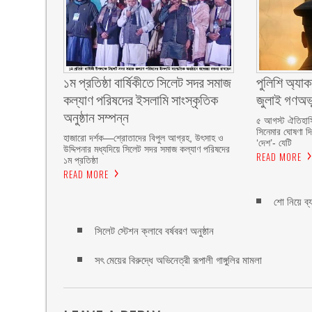
১ম প্রতিষ্ঠা বার্ষিকীতে সিলেট সদর সমাজ
পুলিশি অ্যাক
কল্যাণ পরিষদের ইসলামি সাংস্কৃতিক
জুলাই গণঅভ্
অনুষ্ঠান সম্পন্ন
৫ আগস্ট ঐতিহাসি
সিনেমার ঘোষণা দ
‎হাজারো দর্শক—শ্রোতাদের বিপুল আগ্রহ, উৎসাহ ও
‘দেশ’- যেটি
উদ্দিপনার মধ্যদিয়ে সিলেট সদর সমাজ কল্যাণ পরিষদের
READ MORE
১ম প্রতিষ্ঠা
READ MORE
শো নিয়ে ব্য
সিলেট স্টেশন ক্লাবে বর্ষবরণ অনুষ্ঠান
সৎ মেয়ের বিরুদ্ধে অভিনেত্রী রূপালী গাঙ্গুলির মামলা