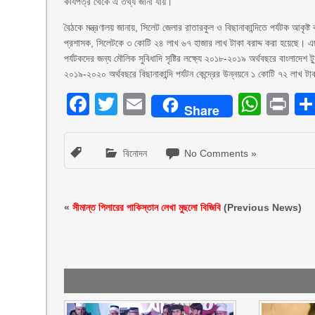
কার্যপত্র থেকে এ তথ্য জানা যায়।
বৈঠকে মন্ত্রণালয় জানায়, সিলেট জেলার রাতারকুল ও বিছানাকান্দিতে পর্যটক আকৃষ্ট 
প্রশাসক, সিলেটকে ৩ কোটি ২৪ লাখ ৬৭ হাজার লাখ টাকা বরাদ্দ করা হয়েছে। এছা
পর্যটকদের জন্য মৌলিক সুবিধাদি সৃষ্টির লক্ষ্যে ২০১৮-২০১৯ অর্থবছরে বাংলাদেশ
২০১৯-২০২০ অর্থবছরে বিছানাকান্দি পর্যটন কেন্দ্রের উন্নয়নে ১ কোটি ৭২ লাখ ট
Facebook
Twitter
Email
What
Pr
Share
বিনোদন
No Comments »
«
সীমান্ত পিলারের পাকিস্তান লেখা মুছলো বিজিবি
(Previous News)