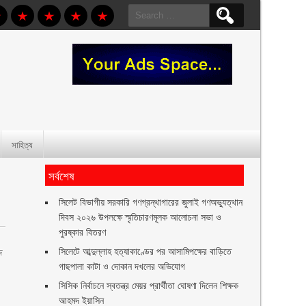
Search
for:
সাহিত্য
সর্বশেষ
সিলেট বিভাগীয় সরকারি গণগ্রন্থাগারের জুলাই গণঅভ্যুত্থান
দিবস ২০২৬ উপলক্ষে স্মৃতিচারণমূলক আলোচনা সভা ও
পুরষ্কার বিতরণ ‎ ‎
সিলেটে আব্দুল্লাহ হত্যাকাণ্ডের পর আসামিপক্ষের বাড়িতে
দ
গাছপালা কাটা ও দোকান দখলের অভিযোগ
সিসিক নির্বাচনে স্বতন্ত্র মেয়র প্রার্থীতা ঘোষণা দিলেন শিক্ষক
আহমদ ইয়াসিন