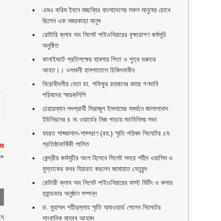
এমএ করিম ইবনে মচ্ছব্বির বাংলাদেশের সকল মানুষের চোখে
ছিলেন এক নজরকাড়া মানুষ ‎
রোটারি ক্লাব অব সিলেট পাইওনিয়ারের বৃক্ষরোপণ কর্মসূচি
।
অনুষ্ঠিত
কানাইঘাটে প্রতিপক্ষের হামলায় পিতা ও পুত্র গুরুতর
আহত।। ওসমানী হাসপাতালে চিকিৎসাধীন
বিরোধীদলীয় নেতা ডা. শফিকুর রহমানের কাছে গণদাবি
পরিষদের স্মারকলিপি ‎
চেয়ারম্যান পদপ্রার্থী সিরাজুল ইসলামের সমর্থনে জালালাবাদ
ইউনিয়নের ৪ নং ওয়ার্ডের নিজ পাড়ায় মতবিনিময় সভা
হযরত শাহ্জালাল-শাহ্পরাণ (রহ.) স্মৃতি পরিষদ সিলেটের ৫ম
প্রতিষ্ঠাবার্ষিকী পালিত ‎​
ের
»
কেন্দ্রীয় কর্মসূচীর অংশ হিসেবে সিলেট সদরে শহীদ ওয়াসিম ও
মুস্তাকের কবর যিয়ারত করলেন জামায়াত নেতৃবৃন্দ ‎
রোটারী ক্লাব অব সিলেট পাইওনিয়ারের ফাস্ট মিটিং ও কলার
হ্যান্ডভার অনুষ্ঠান সম্পন্ন
ড. মুহাম্মদ শহীদুল্লাহ স্মৃতি অ্যাওয়ার্ড পেলেন সিলেটের
খে
সাংবাদিক মাহবুব আহমদ