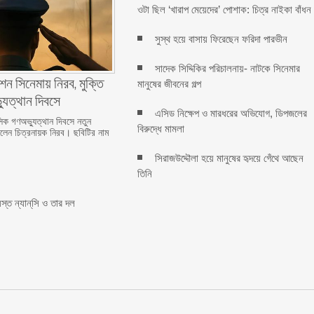
ওটা ছিল ‘খারাপ মেয়েদের’ পোশাক: চিত্র নাইকা বাঁধন
সুস্থ হয়ে বাসায় ফিরেছেন ফরিদা পারভীন
সাদেক সিদ্দিকির পরিচালনায়- নাটকে সিনেমার
শন সিনেমায় নিরব, মুক্তি
মানুষের জীবনের গল্প
যুত্থান দিবসে
এসিড নিক্ষেপ ও মারধরের অভিযোগ, ডিপজলের
ক গণঅভ্যুত্থান দিবসে নতুন
বিরুদ্ধে মামলা
িলেন চিত্রনায়ক নিরব। ছবিটির নাম
সিরাজউদ্দৌলা হয়ে মানুষের হৃদয়ে গেঁথে আছেন
তিনি
স্ত ন্যান্‌সি ও তার দল