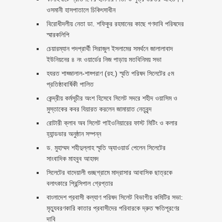
ওসমানী হাসপাতালে চিকিৎসাধীন
বিরোধীদলীয় নেতা ডা. শফিকুর রহমানের কাছে গণদাবি পরিষদের
স্মারকলিপি ‎
চেয়ারম্যান পদপ্রার্থী সিরাজুল ইসলামের সমর্থনে জালালাবাদ
ইউনিয়নের ৪ নং ওয়ার্ডের নিজ পাড়ায় মতবিনিময় সভা
হযরত শাহ্জালাল-শাহ্পরাণ (রহ.) স্মৃতি পরিষদ সিলেটের ৫ম
প্রতিষ্ঠাবার্ষিকী পালিত ‎​
কেন্দ্রীয় কর্মসূচীর অংশ হিসেবে সিলেট সদরে শহীদ ওয়াসিম ও
মুস্তাকের কবর যিয়ারত করলেন জামায়াত নেতৃবৃন্দ ‎
রোটারী ক্লাব অব সিলেট পাইওনিয়ারের ফাস্ট মিটিং ও কলার
হ্যান্ডভার অনুষ্ঠান সম্পন্ন
ড. মুহাম্মদ শহীদুল্লাহ স্মৃতি অ্যাওয়ার্ড পেলেন সিলেটের
সাংবাদিক মাহবুব আহমদ
সিলেটের বাদেয়ালী গুচ্ছগ্রামে মাদ্রাসার আবাসিক ছাত্রকে
বলাৎকারে প্রিন্সিপাল গ্রেপ্তার ‎
বাংলাদেশ প্রবাসী কল্যাণ পরিষদ সিলেট বিভাগীয় কমিটির সভা:
মৃত্যুবরণকারি কাতার প্রবাসীদের পরিবারকে দ্রুত ক্ষতিপূরণের
দাবি