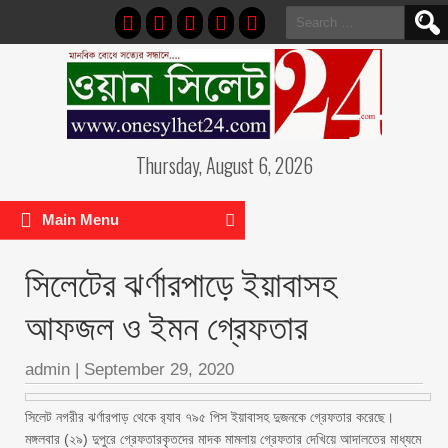
Search
for:
Thursday, August 6, 2026
Main Menu
সিলেটের ঝর্ণারপাড়ে ইয়াবাসহ
আফজল ও ইমন গ্রেফতার
admin
|
September 29, 2020
সিলেট নগরীর ঝর্ণারপাড় থেকে র‌্যাব ৭৯৫ পিস ইয়াবাসহ দুজনকে গ্রেফতার করেছে।
মঙ্গলবার (২৯) দুপুরে গ্রেফতারকৃতদের মাদক মামলায় গ্রেফতার দেখিয়ে আদালতের মাধ্যমে