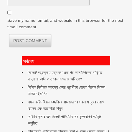
Save my name, email, and website in this browser for the next
time I comment.
সর্বশেষ
সিলেটে আব্দুল্লাহ হত্যাকাণ্ডের পর আসামিপক্ষের বাড়িতে
গাছপালা কাটা ও দোকান দখলের অভিযোগ
সিসিক নির্বাচনে স্বতন্ত্র মেয়র প্রার্থীতা ঘোষণা দিলেন শিক্ষক
আহমদ ইয়াসিন
এমএ করিম ইবনে মচ্ছব্বির বাংলাদেশের সকল মানুষের চোখে
ছিলেন এক নজরকাড়া মানুষ ‎
রোটারি ক্লাব অব সিলেট পাইওনিয়ারের বৃক্ষরোপণ কর্মসূচি
অনুষ্ঠিত
কানাইঘাটে প্রতিপক্ষের হামলায় পিতা ও পুত্র গুরুতর আহত।।