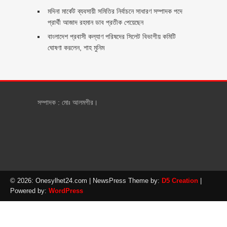
মদিনা মার্কেট ব্যবসায়ী সমিতির নির্বাচনে সাধারণ সম্পাদক পদে
প্রার্থী আজাদ রহমান ডাব প্রতীক পেয়েছেন ‎
‎বাংলাদেশ প্রবাসী কল্যাণ পরিষদের সিলেট বিভাগীয় কমিটি
ঘোষণা করলেন, শাহ মুনিম
সম্পাদক : মোঃ আলমগীর।
© 2026: Onesylhet24.com
| NewsPress Theme by:
D5 Creation
|
Powered by:
WordPress