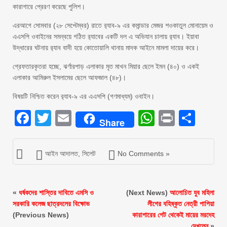
কারাগারে প্রেরণ করেছে পুলিশ।
এরআগে সোমবার (২৮ সেপ্টেম্বর) রাতে র‌্যাব-৯ এর কমান্ডার মেজর শওকাতুল মোনায়েম ও
এএসপি ওবাইনের সমন্বয়ে গঠিত র‌্যাবের একটি দল এ অভিযান চালায় র‌্যাব। ইয়াবা
উদ্ধারের ঘটনায় র‌্যাব বাদী হয়ে কোতোয়ালি থানায় মাদক আইনে মামলা দায়ের করে।
গ্রেফতারকৃতরা হচ্ছে, ঝর্ণারপাড় এলাকার মৃত মাখন মিয়ার ছেলে ইমন (৪০) ও একই
এলাকার আমিরুল ইসলামের ছেলে আফজাল (৪৮)।
বিষয়টি নিশ্চিত করেন র‌্যাব-৯ এর এএসপি (গণমাধ্যম) ওবাইন।
Facebook
Twitter
Email
WhatsAp
Print
Sha
Share
আইন আদালত
,
সিলেট
No Comments »
«
ধর্ষকদের শাস্তির দাবিতে এমসি ও
(Next News)
আলোচিত যুব মহিলা
সরকারি কলেজ ছাত্রদলের বিক্ষোভ
লীগের বহিষ্কৃত নেত্রী পাপিয়া
(Previous News)
কারাগারের গেট থেকেই মায়ের মরদেহ
দেখলেন
»