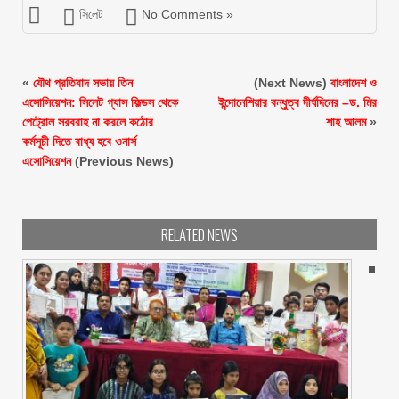
সিলেট
No Comments »
«
যৌথ প্রতিবাদ সভায় তিন
(Next News)
বাংলাদেশ ও
এসোসিয়েশন: সিলেট গ্যাস ফিল্ডস থেকে
ইন্দোনেশিয়ার বন্ধুত্ব দীর্ঘদিনের –ড. মির
পেট্রোল সরবরাহ না করলে কঠোর
শাহ আলম
»
কর্মসূচী দিতে বাধ্য হবে ওনার্স
এসোসিয়েশন
(Previous News)
RELATED NEWS