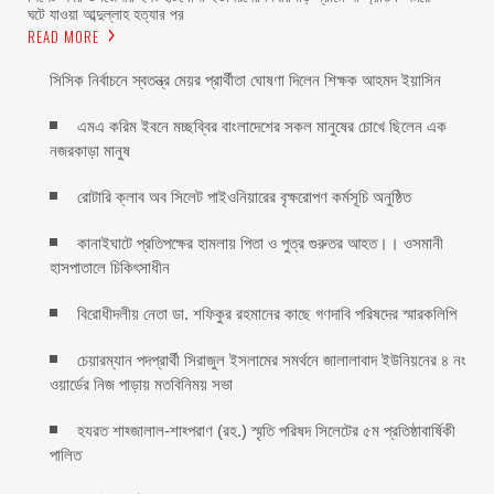
ঘটে যাওয়া আব্দুল্লাহ হত্যার পর
READ MORE
সিসিক নির্বাচনে স্বতন্ত্র মেয়র প্রার্থীতা ঘোষণা দিলেন শিক্ষক আহমদ ইয়াসিন
এমএ করিম ইবনে মচ্ছব্বির বাংলাদেশের সকল মানুষের চোখে ছিলেন এক
নজরকাড়া মানুষ ‎
রোটারি ক্লাব অব সিলেট পাইওনিয়ারের বৃক্ষরোপণ কর্মসূচি অনুষ্ঠিত
কানাইঘাটে প্রতিপক্ষের হামলায় পিতা ও পুত্র গুরুতর আহত।। ওসমানী
হাসপাতালে চিকিৎসাধীন
বিরোধীদলীয় নেতা ডা. শফিকুর রহমানের কাছে গণদাবি পরিষদের স্মারকলিপি ‎
চেয়ারম্যান পদপ্রার্থী সিরাজুল ইসলামের সমর্থনে জালালাবাদ ইউনিয়নের ৪ নং
ওয়ার্ডের নিজ পাড়ায় মতবিনিময় সভা
হযরত শাহ্জালাল-শাহ্পরাণ (রহ.) স্মৃতি পরিষদ সিলেটের ৫ম প্রতিষ্ঠাবার্ষিকী
পালিত ‎​