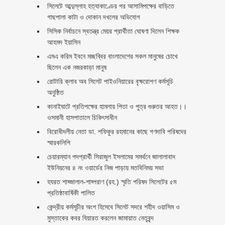
সিলেটে আব্দুল্লাহ হত্যাকাণ্ডের পর আসামিপক্ষের বাড়িতে
গাছপালা কাটা ও দোকান দখলের অভিযোগ
সিসিক নির্বাচনে স্বতন্ত্র মেয়র প্রার্থীতা ঘোষণা দিলেন শিক্ষক
আহমদ ইয়াসিন
এমএ করিম ইবনে মচ্ছব্বির বাংলাদেশের সকল মানুষের চোখে
ছিলেন এক নজরকাড়া মানুষ ‎
রোটারি ক্লাব অব সিলেট পাইওনিয়ারের বৃক্ষরোপণ কর্মসূচি
অনুষ্ঠিত
কানাইঘাটে প্রতিপক্ষের হামলায় পিতা ও পুত্র গুরুতর আহত।।
ওসমানী হাসপাতালে চিকিৎসাধীন
বিরোধীদলীয় নেতা ডা. শফিকুর রহমানের কাছে গণদাবি পরিষদের
স্মারকলিপি ‎
চেয়ারম্যান পদপ্রার্থী সিরাজুল ইসলামের সমর্থনে জালালাবাদ
ইউনিয়নের ৪ নং ওয়ার্ডের নিজ পাড়ায় মতবিনিময় সভা
হযরত শাহ্জালাল-শাহ্পরাণ (রহ.) স্মৃতি পরিষদ সিলেটের ৫ম
প্রতিষ্ঠাবার্ষিকী পালিত ‎​
কেন্দ্রীয় কর্মসূচীর অংশ হিসেবে সিলেট সদরে শহীদ ওয়াসিম ও
মুস্তাকের কবর যিয়ারত করলেন জামায়াত নেতৃবৃন্দ ‎