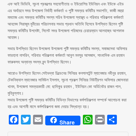
এফ আই ভিডিবি, সূচনা প্রকল্পের সহযোগীতায় ও ইউরোপিয় ইউনিয়ন এবং ইউকে এইড
এর অর্থায়নে সদর উপজেলা নির্বাহী কর্মকর্তা ও পুষ্টি সমন্বয় কমিটির সভাপতি, কাজী মহুয়া
মমতাজ এবং সমন্বয় কমিটির সদস্য সচিব উপজেলা স্বাস্থ্য ও পরিবার পরিকল্পনা কর্মকর্তা
আহমেদ সিরাজুম মুনীরের পরিচালনায় সভায় প্রধান অতিথি হিসেবে উপস্থিত ছিলেন পুষ্টি
সমন্বয় কমিটির উপদেষ্টা, সিলেট সদর উপজেলা পরিষদের চেয়ারম্যান আলহাজ্ব আশফাক
আহমদ।
সভায় উপস্থিত ছিলেন উপজেলা উপজেলা পুষ্টি সমন্বয় কমিটির সদস্য, সমাজসেবা অফিসার
ফারহানা নাসরিন, পরিবার পরিকল্পনা কর্মকর্তা আবুল মনসুর আসজাদ, সাংবাদিক এম রহমান
ফারুকসহ অন্যান্য সদস্য বৃন্দ উপস্থিত ছিলেন।
আরোও উপস্থিত ছিলেন সেইভদ্যা চিল্ডেনের সিনিয়র কনসালটেন্ট ম্যানেজার নবীনুর রহমান,
টেকনিক্যাল ম্যানেজার সামিউল ইসলাম, সূচনা প্রকল্প সিনিয়র নিউট্রিশন অফিসার জোসনারা
খানম, উপজেলা সমন্বয়কারী মো: ছাদিকুর রহমান , ইউনিয়ন কো অর্ডিনেটর রাজন পাল,
মুহিবুল্লাহ।
সভায় উপজেলা পুষ্টি সমন্বয় কমিটির বিভিন্ন বিভাগের কর্মপরিকল্পনা সম্পর্কে আলোচনা করা
হয় এবং আগামী মাসে কর্মপরিকল্পনা জমা দেয়ার সিদ্ধান্ত হয়।
Facebook
Twitter
Email
WhatsAp
Print
Sha
Share