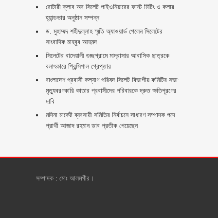
রোটারী ক্লাব অব সিলেট পাইওনিয়ারের ফাস্ট মিটিং ও কলার
হ্যান্ডভার অনুষ্ঠান সম্পন্ন
ড. মুহাম্মদ শহীদুল্লাহ স্মৃতি অ্যাওয়ার্ড পেলেন সিলেটের
সাংবাদিক মাহবুব আহমদ
সিলেটের বাদেয়ালী গুচ্ছগ্রামে মাদ্রাসার আবাসিক ছাত্রকে
বলাৎকারে প্রিন্সিপাল গ্রেপ্তার ‎
বাংলাদেশ প্রবাসী কল্যাণ পরিষদ সিলেট বিভাগীয় কমিটির সভা:
মৃত্যুবরণকারি কাতার প্রবাসীদের পরিবারকে দ্রুত ক্ষতিপূরণের
দাবি
মদিনা মার্কেট ব্যবসায়ী সমিতির নির্বাচনে সাধারণ সম্পাদক পদে
প্রার্থী আজাদ রহমান ডাব প্রতীক পেয়েছেন ‎
সম্পাদক : মোঃ আলমগীর।