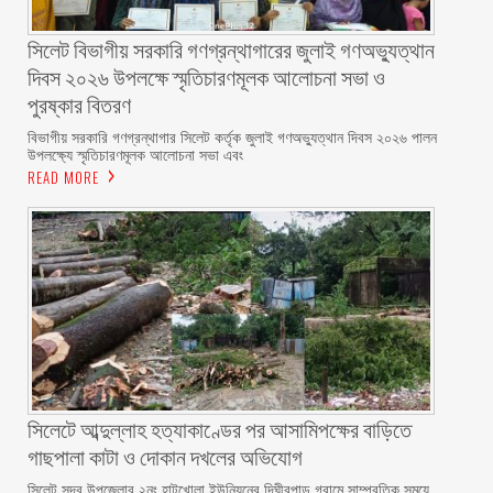
সিলেট বিভাগীয় সরকারি গণগ্রন্থাগারের জুলাই গণঅভ্যুত্থান
দিবস ২০২৬ উপলক্ষে স্মৃতিচারণমূলক আলোচনা সভা ও
পুরষ্কার বিতরণ ‎ ‎
বিভাগীয় সরকারি গণগ্রন্থাগার সিলেট কর্তৃক জুলাই গণঅভ্যুত্থান দিবস ২০২৬ পালন
উপলক্ষ্যে স্মৃতিচারণমূলক আলোচনা সভা এবং
READ MORE
সিলেটে আব্দুল্লাহ হত্যাকাণ্ডের পর আসামিপক্ষের বাড়িতে
গাছপালা কাটা ও দোকান দখলের অভিযোগ
সিলেট সদর উপজেলার ২নং হাটখোলা ইউনিয়নের দিঘীরপাড় গ্রামে সাম্প্রতিক সময়ে