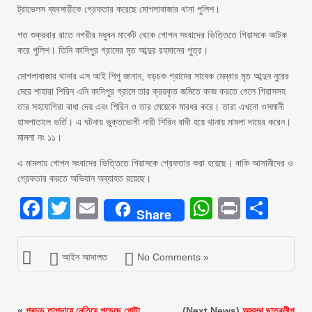
ট্রাভেলস ব্যবসায়ীকে গ্রেফতার করেছে মোগলাবাজার থানা পুলিশ।
গত শুক্রবার রাতে নগরীর মধুবন মার্কেট থেকে গোপন সংবাদের ভিত্তিতে গিয়াসকে আটক
করে পুলিশ। তিনি কাদিপুর গ্রামের মৃত আব্দুর রহমানের পুত্র।
মোগলাবাজার থানার এস আই শিপু জানান, বড়চক গ্রামের সাবেক মেম্বার মৃত আব্দুন নুরের
মেয়ে শাহারা শিরিন এনি কাদিপুর গ্রামে তার ক্রয়কৃত জমিতে কাজ করতে গেলে গিয়াসসহ
তার সহযোগিরা বাধা দেয় এবং শিরিন ও তার মেয়েকে মারধর করে। তারা এখনো ওসমানী
হাসপাতালে ভর্তি। এ ঘটনায় ভুক্তভোগী নারী শিরিন বাদী হয়ে থানায় মামলা দায়ের করেন।
মামলা নং ১১।
এ মামলায় গোপন সংবাদের ভিত্তিতে গিয়াসকে গ্রেফতার করা হয়েছে। বাকি আসামীদের ও
গ্রেফতার করতে অভিযান অব্যাহত রয়েছে।
Facebook
Twitter
Email
WhatsAp
Print
Sha
Share
আইন আদালত
No Comments »
«
প্রচন্ড তাপদাহে নেতিয়ে পড়েছে গোটা
(Next News)
অসুস্থ ছাত্রলীগ