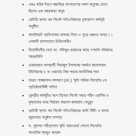
এমএ করিম ইবনে মচ্ছব্বির বাংলাদেশের সকল মানুষের চোখে
ছিলেন এক নজরকাড়া মানুষ ‎
রোটারি ক্লাব অব সিলেট পাইওনিয়ারের বৃক্ষরোপণ কর্মসূচি
অনুষ্ঠিত
কানাইঘাটে প্রতিপক্ষের হামলায় পিতা ও পুত্র গুরুতর আহত।।
ওসমানী হাসপাতালে চিকিৎসাধীন
বিরোধীদলীয় নেতা ডা. শফিকুর রহমানের কাছে গণদাবি পরিষদের
স্মারকলিপি ‎
চেয়ারম্যান পদপ্রার্থী সিরাজুল ইসলামের সমর্থনে জালালাবাদ
ইউনিয়নের ৪ নং ওয়ার্ডের নিজ পাড়ায় মতবিনিময় সভা
হযরত শাহ্জালাল-শাহ্পরাণ (রহ.) স্মৃতি পরিষদ সিলেটের ৫ম
প্রতিষ্ঠাবার্ষিকী পালিত ‎​
কেন্দ্রীয় কর্মসূচীর অংশ হিসেবে সিলেট সদরে শহীদ ওয়াসিম ও
মুস্তাকের কবর যিয়ারত করলেন জামায়াত নেতৃবৃন্দ ‎
রোটারী ক্লাব অব সিলেট পাইওনিয়ারের ফাস্ট মিটিং ও কলার
হ্যান্ডভার অনুষ্ঠান সম্পন্ন
ড. মুহাম্মদ শহীদুল্লাহ স্মৃতি অ্যাওয়ার্ড পেলেন সিলেটের
সাংবাদিক মাহবুব আহমদ