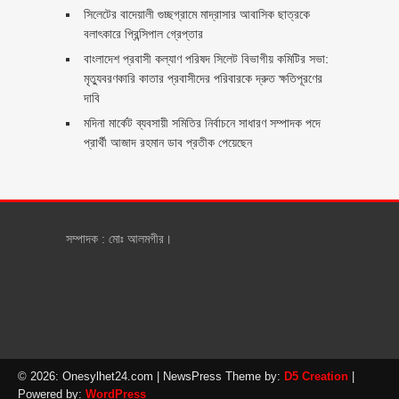
সিলেটের বাদেয়ালী গুচ্ছগ্রামে মাদ্রাসার আবাসিক ছাত্রকে
বলাৎকারে প্রিন্সিপাল গ্রেপ্তার ‎
বাংলাদেশ প্রবাসী কল্যাণ পরিষদ সিলেট বিভাগীয় কমিটির সভা:
মৃত্যুবরণকারি কাতার প্রবাসীদের পরিবারকে দ্রুত ক্ষতিপূরণের
দাবি
মদিনা মার্কেট ব্যবসায়ী সমিতির নির্বাচনে সাধারণ সম্পাদক পদে
প্রার্থী আজাদ রহমান ডাব প্রতীক পেয়েছেন ‎
সম্পাদক : মোঃ আলমগীর।
© 2026: Onesylhet24.com
| NewsPress Theme by:
D5 Creation
|
Powered by:
WordPress