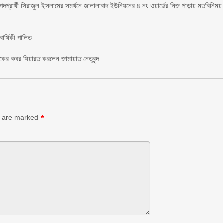
 পদপ্রার্থী সিরাজুল ইসলামের সমর্থনে জালালাবাদ ইউনিয়নের ৪ নং ওয়ার্ডের নিজ পাড়ায় মতবিনিময়
র্ষিকী পালিত ‎​
াকের কবর যিয়ারত করলেন জামায়াত নেতৃবৃন্দ ‎
s are marked
*