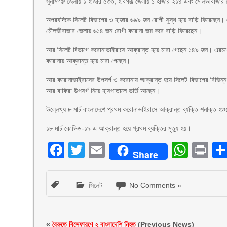
সুনামগঞ্জ জেলায় ১ হাজার ৫৩৩, হবিগঞ্জ জেলায় ১ হাজার ২১৪ এবং মৌলভীবাজা
অপরযদিকে সিলেট বিভাগের ৩ হাজার ৬৯৯ জন রোগী সুস্থ হয়ে বাড়ি ফিরেছেন। এ
মৌলভীবাজার জেলায় ৬১৪ জন রোগী করোনা জয় করে বাড়ি ফিরেছেন।
আর সিলেট বিভাগে করোনাভাইরাসে আক্রান্ত হয়ে মারা গেছেন ১৪৯ জন। এরমধ্য
করোনায় আক্রান্ত হয়ে মারা গেছেন।
আর করোনাভাইরাসের উপসর্গ ও করোনায় আক্রান্ত হয়ে সিলেট বিভাগের বিভিন্
আর বাকিরা উপসর্গ নিয়ে হাসপাতালে ভর্তি আছেন।
উল্লেখ্য ৮ মার্চ বাংলাদেশে প্রথম করোনাভাইরাসে আক্রান্ত ব্যক্তি শনাক্ত হ
১৮ মার্চ কোভিড-১৯ এ আক্রান্ত হয়ে প্রথম ব্যক্তির মৃত্যু হয়।
Facebook
Twitter
Email
What
Pr
Share
সিলেট
No Comments »
«
বৈরুতে বিস্ফোরণে ২ বাংলাদেশি নিহত
(Previous News)