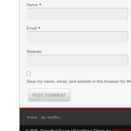
Name
*
Email
*
Website
Save my name, email, and website in this browser for th
সম্পাদক : মোঃ আলমগীর।
© 2026: Onesylhet24.com
| NewsPress Theme by:
D5 Creati