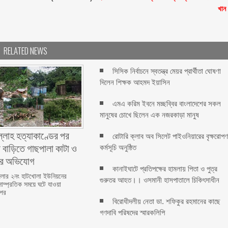
খান
RELATED NEWS
সিসিক নির্বাচনে স্বতন্ত্র মেয়র প্রার্থীতা ঘোষণা
দিলেন শিক্ষক আহমদ ইয়াসিন
এমএ করিম ইবনে মচ্ছব্বির বাংলাদেশের সকল
মানুষের চোখে ছিলেন এক নজরকাড়া মানুষ ‎
ল্লাহ হত্যাকাণ্ডের পর
রোটারি ক্লাব অব সিলেট পাইওনিয়ারের বৃক্ষরোপ
 বাড়িতে গাছপালা কাটা ও
কর্মসূচি অনুষ্ঠিত
ের অভিযোগ
কানাইঘাটে প্রতিপক্ষের হামলায় পিতা ও পুত্র
লার ২নং হাটখোলা ইউনিয়নের
গুরুতর আহত।। ওসমানী হাসপাতালে চিকিৎসাধীন
সাম্প্রতিক সময়ে ঘটে যাওয়া
 পর
বিরোধীদলীয় নেতা ডা. শফিকুর রহমানের কাছে
গণদাবি পরিষদের স্মারকলিপি ‎