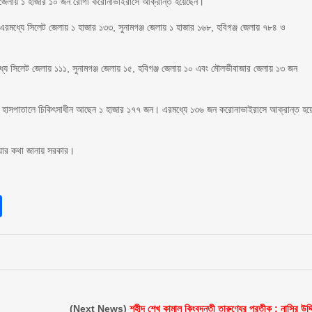
র জেলায় ১ হাজার ১০ জন রোগী করোনাভাইরাসে আক্রান্ত হয়েছেন।
রমধ্যে সিলেট জেলায় ১ হাজার ১৩৩, সুনামগঞ্জ জেলায় ১ হাজার ১৬৮, হবিগঞ্জ জেলায় ৭৮৪ ও
ে সিলেট জেলায় ১১১, সুনামগঞ্জ জেলায় ১৫, হবিগঞ্জ জেলায় ১০ এবং মৌলভীবাজার জেলায় ১৩ জন
ন হাসপাতালে চিকিৎসাধীন আছেন ১ হাজার ১৭৭ জন। এরমধ্যে ১৩৬ জন করোনাভাইরাসে আক্রান্ত হয়
ওয়ার কথা জানায় সরকার।
sApp
int
Share
(Next News)
শহীদ শেখ কামাল কিংবদন্তী তারুণ্যের প্রতীক : নাসির উদ্দ