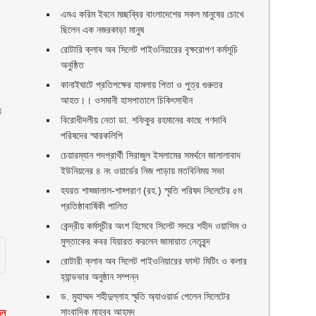
এমএ করিম ইবনে মচ্ছব্বির বাংলাদেশের সকল মানুষের চোখে
ছিলেন এক নজরকাড়া মানুষ ‎
রোটারি ক্লাব অব সিলেট পাইওনিয়ারের বৃক্ষরোপণ কর্মসূচি
অনুষ্ঠিত
কানাইঘাটে প্রতিপক্ষের হামলায় পিতা ও পুত্র গুরুতর
আহত।। ওসমানী হাসপাতালে চিকিৎসাধীন
ে
বিরোধীদলীয় নেতা ডা. শফিকুর রহমানের কাছে গণদাবি
পরিষদের স্মারকলিপি ‎
চেয়ারম্যান পদপ্রার্থী সিরাজুল ইসলামের সমর্থনে জালালাবাদ
ইউনিয়নের ৪ নং ওয়ার্ডের নিজ পাড়ায় মতবিনিময় সভা
হযরত শাহ্জালাল-শাহ্পরাণ (রহ.) স্মৃতি পরিষদ সিলেটের ৫ম
প্রতিষ্ঠাবার্ষিকী পালিত ‎​
কেন্দ্রীয় কর্মসূচীর অংশ হিসেবে সিলেট সদরে শহীদ ওয়াসিম ও
মুস্তাকের কবর যিয়ারত করলেন জামায়াত নেতৃবৃন্দ ‎
রোটারী ক্লাব অব সিলেট পাইওনিয়ারের ফাস্ট মিটিং ও কলার
হ্যান্ডভার অনুষ্ঠান সম্পন্ন
ড. মুহাম্মদ শহীদুল্লাহ স্মৃতি অ্যাওয়ার্ড পেলেন সিলেটের
সাংবাদিক মাহবুব আহমদ
িন