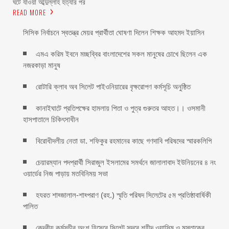
ঘটে যাওয়া আব্দুল্লাহ হত্যার পর
READ MORE
সিসিক নির্বাচনে স্বতন্ত্র মেয়র প্রার্থীতা ঘোষণা দিলেন শিক্ষক আহমদ ইয়াসিন
এমএ করিম ইবনে মচ্ছব্বির বাংলাদেশের সকল মানুষের চোখে ছিলেন এক
নজরকাড়া মানুষ ‎
রোটারি ক্লাব অব সিলেট পাইওনিয়ারের বৃক্ষরোপণ কর্মসূচি অনুষ্ঠিত
কানাইঘাটে প্রতিপক্ষের হামলায় পিতা ও পুত্র গুরুতর আহত।। ওসমানী
হাসপাতালে চিকিৎসাধীন
বিরোধীদলীয় নেতা ডা. শফিকুর রহমানের কাছে গণদাবি পরিষদের স্মারকলিপি ‎
চেয়ারম্যান পদপ্রার্থী সিরাজুল ইসলামের সমর্থনে জালালাবাদ ইউনিয়নের ৪ নং
ওয়ার্ডের নিজ পাড়ায় মতবিনিময় সভা
হযরত শাহ্জালাল-শাহ্পরাণ (রহ.) স্মৃতি পরিষদ সিলেটের ৫ম প্রতিষ্ঠাবার্ষিকী
পালিত ‎​
কেন্দ্রীয় কর্মসূচীর অংশ হিসেবে সিলেট সদরে শহীদ ওয়াসিম ও মুস্তাকের