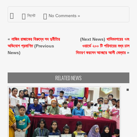
সিলেট
No Comments »
«
নাজিব রাজাকের বিরুদ্ধে সব দুর্নীতির
(Next News)
খাদিমনগরের ৭নং
অভিযোগ প্রমাণিত
(Previous
ওয়ার্ডে ২০০ টি পরিবারের মধ্য চাল
News)
বিতরণ করলেন আনছার আলী মেম্বার
»
RELATED NEWS