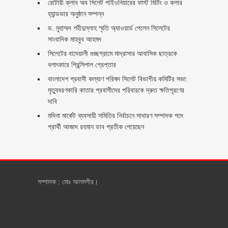
রোটারী ক্লাব অব সিলেট পাইওনিয়ারের ফাস্ট মিটিং ও কলার
হ্যান্ডভার অনুষ্ঠান সম্পন্ন
ড. মুহাম্মদ শহীদুল্লাহ স্মৃতি অ্যাওয়ার্ড পেলেন সিলেটের
সাংবাদিক মাহবুব আহমদ
সিলেটের বাদেয়ালী গুচ্ছগ্রামে মাদ্রাসার আবাসিক ছাত্রকে
বলাৎকারে প্রিন্সিপাল গ্রেপ্তার ‎
বাংলাদেশ প্রবাসী কল্যাণ পরিষদ সিলেট বিভাগীয় কমিটির সভা:
মৃত্যুবরণকারি কাতার প্রবাসীদের পরিবারকে দ্রুত ক্ষতিপূরণের
দাবি
মদিনা মার্কেট ব্যবসায়ী সমিতির নির্বাচনে সাধারণ সম্পাদক পদে
প্রার্থী আজাদ রহমান ডাব প্রতীক পেয়েছেন ‎
সম্পাদক : মোঃ আলমগীর।