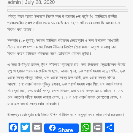
admin
|
July 28, 2020
পবিত্র ঈদুল আযহা উপলক্ষে সিলেট সদর উপজেলার ৮নং কান্দিগাঁও ইউনিয়নে মাননীয়
প্রধানমন্ত্রীর ত্রাণ তহবিল থেকে ১০ কেজি করে ১২০০ পরিবারের মধ্যে জি আরের চাল
বিতরণ করা হয়েছে।
মঙ্গলবার (২৮ জুলাই) সকালে ইউনিয়ন পরিষদের চেয়ারম্যান ও সদর উপজেলা আওয়ামী
লীগের সাধারণ সম্পাদক মো.নিজাম উদ্দিনের নির্দেশে (চেয়ারম্যান অসুস্থ থাকায়) চাল
বিতরণ করেন ইউনিয়ন পরিষদের সচিব তোফায়েল হোসেন ভুইয়া।
এ সময় উপস্থিত ছিলেন, ট্যাগ অফিসার প্রিয়ব্রত রায়, সদর উপজেলা স্বেচ্ছাসেবক লীগের
যুগ্ম আহবায়ক প্রভাষক সেলিম আহমেদ, আহাদ মুন্না, ১নং ওয়ার্ড সদস্য আব্দুল মজিদ, ২নং
ওয়ার্ড সদস্য শাহনুর আলম, ৩নং ওয়ার্ড সদস্য ছৈল আলী, ৪নং ওয়ার্ড সদস্য সাবাজ
আহমদ, ৫নং ওয়ার্ড সদস্য মুহিবুর রহমান, ৬নং ওয়ার্ড সদস্য কাচা মিয়া,৭নং ওয়ার্ড সদস্য
শায়েস্তা মিয়া, ৮নং ওয়ার্ড সদস্য দুলাল আহমদ, ৯নং ওয়ার্ড সদস্য এম.এ জাহির, ১, ২ ও
৩নং ওয়ার্ডের মহিলা সদস্য আঙ্গুরা বেগম, ৪, ৫ ও ৬নং ওয়ার্ড সদস্য খোশতেরা বেগম, ৭,
৮ ও ৯নং ওয়ার্ড সদস্য রোমা আক্তার।
উল্লেখ্য চেয়ারম্যান মোঃ নিজাম উদ্দিন শারীরিক ভাবে অসুস্থ সবার কাছে দোয়া চেয়েছেন।
Facebook
Twitter
Email
WhatsAp
Print
Sha
Share