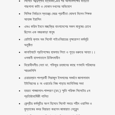
সিলেটে আব্দুল্লাহ হত্যাকাণ্ডের পর আসামিপক্ষের বাড়িতে
গাছপালা কাটা ও দোকান দখলের অভিযোগ
সিসিক নির্বাচনে স্বতন্ত্র মেয়র প্রার্থীতা ঘোষণা দিলেন শিক্ষক
আহমদ ইয়াসিন
এমএ করিম ইবনে মচ্ছব্বির বাংলাদেশের সকল মানুষের চোখে
ছিলেন এক নজরকাড়া মানুষ ‎
রোটারি ক্লাব অব সিলেট পাইওনিয়ারের বৃক্ষরোপণ কর্মসূচি
অনুষ্ঠিত
কানাইঘাটে প্রতিপক্ষের হামলায় পিতা ও পুত্র গুরুতর আহত।।
ওসমানী হাসপাতালে চিকিৎসাধীন
বিরোধীদলীয় নেতা ডা. শফিকুর রহমানের কাছে গণদাবি পরিষদের
স্মারকলিপি ‎
চেয়ারম্যান পদপ্রার্থী সিরাজুল ইসলামের সমর্থনে জালালাবাদ
ইউনিয়নের ৪ নং ওয়ার্ডের নিজ পাড়ায় মতবিনিময় সভা
হযরত শাহ্জালাল-শাহ্পরাণ (রহ.) স্মৃতি পরিষদ সিলেটের ৫ম
প্রতিষ্ঠাবার্ষিকী পালিত ‎​
কেন্দ্রীয় কর্মসূচীর অংশ হিসেবে সিলেট সদরে শহীদ ওয়াসিম ও
মুস্তাকের কবর যিয়ারত করলেন জামায়াত নেতৃবৃন্দ ‎