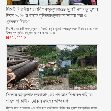
সিলেট বিভাগীয় সরকারি গণগ্রন্থাগারের জুলাই গণঅভ্যুত্থান
দিবস ২০২৬ উপলক্ষে স্মৃতিচারণমূলক আলোচনা সভা ও
পুরষ্কার বিতরণ ‎ ‎
বিভাগীয় সরকারি গণগ্রন্থাগার সিলেট কর্তৃক জুলাই গণঅভ্যুত্থান দিবস ২০২৬ পালন
উপলক্ষ্যে স্মৃতিচারণমূলক আলোচনা সভা এবং
READ MORE
সিলেটে আব্দুল্লাহ হত্যাকাণ্ডের পর আসামিপক্ষের বাড়িতে
গাছপালা কাটা ও দোকান দখলের অভিযোগ
সিলেট সদর উপজেলার ২নং হাটখোলা ইউনিয়নের দিঘীরপাড় গ্রামে সাম্প্রতিক সময়ে