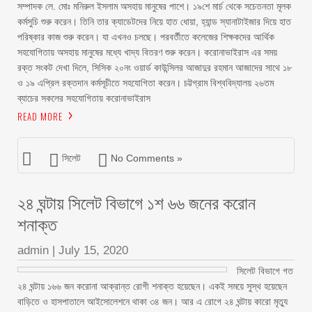
সম্পাদক লে. মোঃ মনিরুল ইসলাম অসহায় মানুষের পাশে। ১৯শে মার্চ থেকে সচেতনতা মূলক
কর্মসুচি শুরু করেন। তিনি তার ক্যাডেটদের নিয়ে হাত ধোয়া, হ্যান্ড স্যানাটাইজার দিয়ে হাত
পরিষ্কার কাজ শুরু করেন। যা এখনও চলছে। পরবর্তীতে কলেজের শিক্ষকদের আর্থিক
সহযোগিতায় অসহায় মানুষের মধ্যে খাদ্য বিতরণ শুরু করেন। করোনাভাইরাস এর সময়
রক্ত সংকট দেখা দিলে, সিসিক ২০নং ওয়ার্ড কাউন্সিলর আজাদুর রহমান আজাদের সাথে ১৮
ও ১৯ এপ্রিল রক্তদান কর্মসূচীতে সহযোগিতা করেন। চট্টগ্রাম বিশ্ববিদ্যালয় ২৬তম
ব্যাচের সকলের সহযোগিতায় করোনাভাইরাস
READ MORE
সিলেট
No Comments »
২৪ ঘন্টায় সিলেট বিভাগে ১শ ৬৬ জনের করোন
শনাক্ত
admin
|
July 15, 2020
সিলেট বিভাগে গত
২৪ ঘন্টায় ১৬৬ জন করোনা আক্রান্ত রোগী শনাক্ত হয়েছেন। একই সময়ে সুস্থ হয়েছেন
বাড়িতে ও হাসপাতালে আইসোলেশনে থাকা ৩৪ জন। আর এ রোগে ২৪ ঘন্টায় কারো মৃত্যু