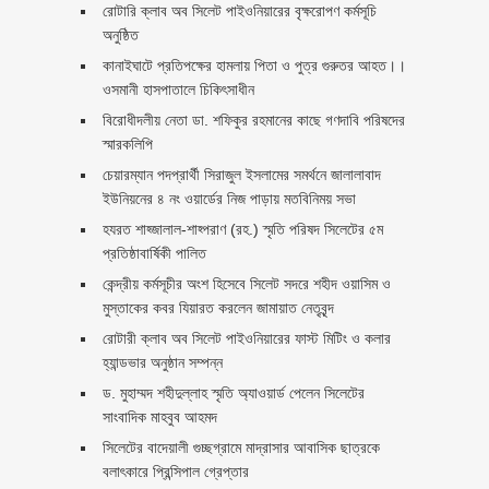
রোটারি ক্লাব অব সিলেট পাইওনিয়ারের বৃক্ষরোপণ কর্মসূচি
অনুষ্ঠিত
কানাইঘাটে প্রতিপক্ষের হামলায় পিতা ও পুত্র গুরুতর আহত।।
ওসমানী হাসপাতালে চিকিৎসাধীন
বিরোধীদলীয় নেতা ডা. শফিকুর রহমানের কাছে গণদাবি পরিষদের
স্মারকলিপি ‎
চেয়ারম্যান পদপ্রার্থী সিরাজুল ইসলামের সমর্থনে জালালাবাদ
ইউনিয়নের ৪ নং ওয়ার্ডের নিজ পাড়ায় মতবিনিময় সভা
হযরত শাহ্জালাল-শাহ্পরাণ (রহ.) স্মৃতি পরিষদ সিলেটের ৫ম
প্রতিষ্ঠাবার্ষিকী পালিত ‎​
কেন্দ্রীয় কর্মসূচীর অংশ হিসেবে সিলেট সদরে শহীদ ওয়াসিম ও
মুস্তাকের কবর যিয়ারত করলেন জামায়াত নেতৃবৃন্দ ‎
রোটারী ক্লাব অব সিলেট পাইওনিয়ারের ফাস্ট মিটিং ও কলার
হ্যান্ডভার অনুষ্ঠান সম্পন্ন
ড. মুহাম্মদ শহীদুল্লাহ স্মৃতি অ্যাওয়ার্ড পেলেন সিলেটের
সাংবাদিক মাহবুব আহমদ
সিলেটের বাদেয়ালী গুচ্ছগ্রামে মাদ্রাসার আবাসিক ছাত্রকে
বলাৎকারে প্রিন্সিপাল গ্রেপ্তার ‎