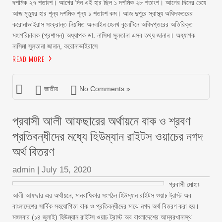
দশমিক ২৭ শতাংশ। আগের দিন এই হার ছিল ১ দশমিক ২৮ শতাংশ। আগের দিনের চেযে
আজ মৃত্যুর হার শূন্য দশমিক শূন্য ১ শতাংশ কম। আজ দুপুরে স্বাস্থ্য অধিদফতরের
করোনাভাইরাস সংক্রান্ত নিয়মিত অনলাইন হেলথ বুলেটিনে অধিদপ্তরের অতিরিক্ত
মহাপরিচালক (প্রশাসন) অধ্যাপক ডা. নাসিমা সুলতানা এসব তথ্য জানান। অধ্যাপক
নাসিমা সুলতানা জানান, করোনাভাইরাসে
READ MORE
জাতীয়
No Comments »
প্রবাসী আলী আফছারের অর্থায়নে বাক ও শ্রবণ
প্রতিবন্ধীদের মধ্যে হিউম্যান রাইটস ওয়াচের নগদ
অর্থ বিতরণ
admin
|
July 15, 2020
প্রবাসী মোহাঃ
আলী আফছার এর অর্থায়নে, মানবাধিকার সংগঠন হিউম্যান রাইটস ওয়াচ ট্রাস্ট অব
বাংলাদেশের সার্বিক সহযোগিতা বাক ও প্রতিবন্ধীদের মাঝে নগদ অর্থ বিতরণ করা হয়।
মঙ্গলবার (১৪ জুলাই) হিউম্যান রাইটস ওয়াচ ট্রাস্ট অব বাংলাদেশের আম্বরখানাস্থ