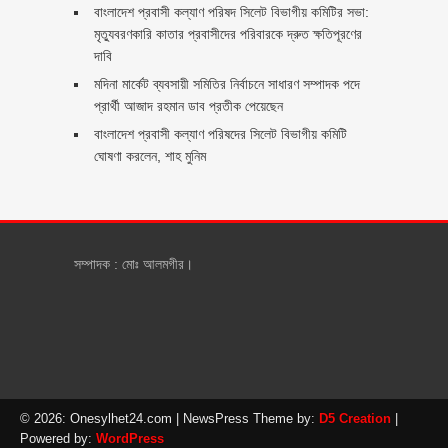
বাংলাদেশ প্রবাসী কল্যাণ পরিষদ সিলেট বিভাগীয় কমিটির সভা:
মৃত্যুবরণকারি কাতার প্রবাসীদের পরিবারকে দ্রুত ক্ষতিপূরণের
দাবি
মদিনা মার্কেট ব্যবসায়ী সমিতির নির্বাচনে সাধারণ সম্পাদক পদে
প্রার্থী আজাদ রহমান ডাব প্রতীক পেয়েছেন ‎
‎বাংলাদেশ প্রবাসী কল্যাণ পরিষদের সিলেট বিভাগীয় কমিটি
ঘোষণা করলেন, শাহ মুনিম
সম্পাদক : মোঃ আলমগীর।
© 2026: Onesylhet24.com
| NewsPress Theme by:
D5 Creation
|
Powered by:
WordPress