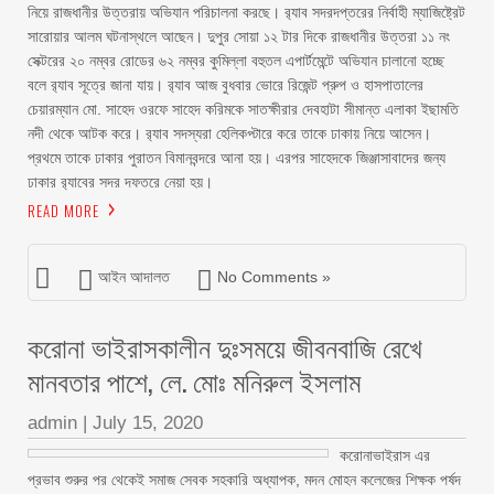
নিয়ে রাজধানীর উত্তরায় অভিযান পরিচালনা করছে। র‌্যাব সদরদপ্তরের নির্বাহী ম্যাজিষ্ট্রেট
সারোয়ার আলম ঘটনাস্থলে আছেন। দুপুর সোয়া ১২ টার দিকে রাজধানীর উত্তরা ১১ নং
সেক্টরের ২০ নম্বর রোডের ৬২ নম্বর কুমিল্লা বহুতল এপার্টমেন্টে অভিযান চালানো হচ্ছে
বলে র‌্যাব সূত্রে জানা যায়। র‌্যাব আজ বুধবার ভোরে রিজেন্ট প্রুপ ও হাসপাতালের
চেয়ারম্যান মো. সাহেদ ওরফে সাহেদ করিমকে সাতক্ষীরার দেবহাটা সীমান্ত এলাকা ইছামতি
নদী থেকে আটক করে। র‌্যাব সদস্যরা হেলিকপ্টারে করে তাকে ঢাকায় নিয়ে আসেন।
প্রথমে তাকে ঢাকার পুরাতন বিমানবন্দরে আনা হয়। এরপর সাহেদকে জিঞ্জাসাবাদের জন্য
ঢাকার র‌্যাবের সদর দফতরে নেয়া হয়।
READ MORE
আইন আদালত
No Comments »
করোনা ভাইরাসকালীন দুঃসময়ে জীবনবাজি রেখে
মানবতার পাশে, লে. মোঃ মনিরুল ইসলাম
admin
|
July 15, 2020
করোনাভাইরাস এর
প্রভাব শুরুর পর থেকেই সমাজ সেবক সহকারি অধ্যাপক, মদন মোহন কলেজের শিক্ষক পর্ষদ