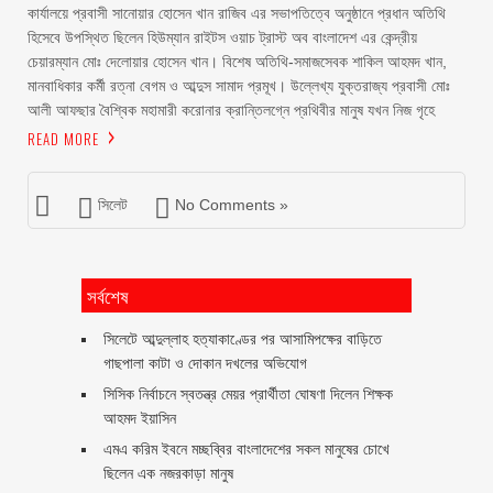
কার্যালয়ে প্রবাসী সানোয়ার হোসেন খান রাজিব এর সভাপতিত্বে অনুষ্ঠানে প্রধান অতিথি
হিসেবে উপস্থিত ছিলেন হিউম্যান রাইটস ওয়াচ ট্রাস্ট অব বাংলাদেশ এর কেন্দ্রীয়
চেয়ারম্যান মোঃ দেলোয়ার হোসেন খান। বিশেষ অতিথি-সমাজসেবক শাকিল আহমদ খান,
মানবাধিকার কর্মী রত্না বেগম ও আব্দুস সামাদ প্রমূখ। উল্লেখ্য যুক্তরাজ্য প্রবাসী মোঃ
আলী আফছার বৈশ্বিক মহামারী করোনার ক্রান্তিলগ্নে প্রথিবীর মানুষ যখন নিজ গৃহে
READ MORE
সিলেট
No Comments »
সর্বশেষ
সিলেটে আব্দুল্লাহ হত্যাকাণ্ডের পর আসামিপক্ষের বাড়িতে
গাছপালা কাটা ও দোকান দখলের অভিযোগ
সিসিক নির্বাচনে স্বতন্ত্র মেয়র প্রার্থীতা ঘোষণা দিলেন শিক্ষক
আহমদ ইয়াসিন
এমএ করিম ইবনে মচ্ছব্বির বাংলাদেশের সকল মানুষের চোখে
ছিলেন এক নজরকাড়া মানুষ ‎