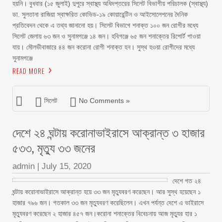
হয়নি। বুধবার (১৫ জুলাই) দুপুরে স্বাস্থ্য অধিদপ্তরের সিলেট বিভাগীয় পরিচালক (স্বাস্থ্য)
ডা. সুলতানা রাজিয়া স্বাক্ষরিত কোভিড-১৯ কোয়ারেন্টিন ও আইসোলেশনের দৈনিক
প্রতিবেদন থেকে এ তথ্য জানানো হয়। সিলেট বিভাগে শনাক্ত ১০০ জন রোগীর মধ্যে
সিলেট জেলায় ৬৩ জন ও সুনামগঞ্জে ১৪ জন। হবিগঞ্জে ৬৫ জন শনাক্তের রিপোর্ট পাওয়া
যায়। মৌলভীবাজারে ৪৪ জন করোনা রোগী শনাক্ত হন। সুস্থ হওয়া রোগীদের মধ্যে
সুনামগঞ্জে
READ MORE
সিলেট
No Comments »
দেশে ২৪ ঘন্টায় করোনাভাইরাসে আক্রান্ত ৩ হাজার
৫৩৩, মৃত্যু ৩৩ জনের
admin
|
July 15, 2020
দেশে গত ২৪
ঘন্টায় করোনাভাইরাসে আক্রান্ত হয়ে ৩৩ জন মৃত্যুবরণ করেছেন। আর সুস্থ হয়েছেন ১
হাজার ৭৯৬ জন। গতকাল ৩৩ জন মৃত্যুবরণ করেছিলেন। এখন পর্যন্ত দেশে এ ভাইরাসে
মৃত্যুবরণ করেছেন ২ হাজার ৪৫৭ জন।করোনা শনাক্তের বিবেচনায় আজ মৃত্যুর হার ১