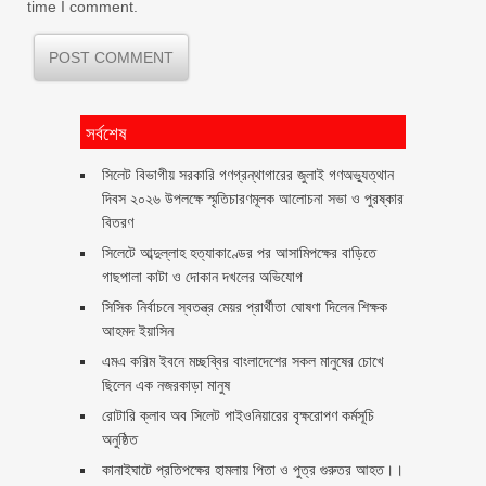
time I comment.
সর্বশেষ
সিলেট বিভাগীয় সরকারি গণগ্রন্থাগারের জুলাই গণঅভ্যুত্থান
দিবস ২০২৬ উপলক্ষে স্মৃতিচারণমূলক আলোচনা সভা ও পুরষ্কার
বিতরণ ‎ ‎
সিলেটে আব্দুল্লাহ হত্যাকাণ্ডের পর আসামিপক্ষের বাড়িতে
গাছপালা কাটা ও দোকান দখলের অভিযোগ
সিসিক নির্বাচনে স্বতন্ত্র মেয়র প্রার্থীতা ঘোষণা দিলেন শিক্ষক
আহমদ ইয়াসিন
এমএ করিম ইবনে মচ্ছব্বির বাংলাদেশের সকল মানুষের চোখে
ছিলেন এক নজরকাড়া মানুষ ‎
রোটারি ক্লাব অব সিলেট পাইওনিয়ারের বৃক্ষরোপণ কর্মসূচি
অনুষ্ঠিত
কানাইঘাটে প্রতিপক্ষের হামলায় পিতা ও পুত্র গুরুতর আহত।।