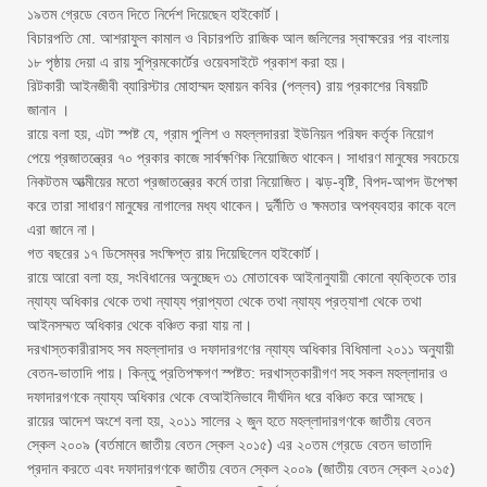
১৯তম গ্রেডে বেতন দিতে নির্দেশ দিয়েছেন হাইকোর্ট।
বিচারপতি মো. আশরাফুল কামাল ও বিচারপতি রাজিক আল জলিলের স্বাক্ষরের পর বাংলায়
১৮ পৃষ্ঠায় দেয়া এ রায় সুপ্রিমকোর্টের ওয়েবসাইটে প্রকাশ করা হয়।
রিটকারী আইনজীবী ব্যারিস্টার মোহাম্মদ হুমায়ন কবির (পল্লব) রায় প্রকাশের বিষয়টি
জানান ।
রায়ে বলা হয়, এটা স্পষ্ট যে, গ্রাম পুলিশ ও মহল্লদাররা ইউনিয়ন পরিষদ কর্তৃক নিয়োগ
পেয়ে প্রজাতন্ত্রের ৭০ প্রকার কাজে সার্বক্ষণিক নিয়োজিত থাকেন। সাধারণ মানুষের সবচেয়ে
নিকটতম আত্মীয়ের মতো প্রজাতন্ত্রের কর্মে তারা নিয়োজিত। ঝড়-বৃষ্টি, বিপদ-আপদ উপেক্ষা
করে তারা সাধারণ মানুষের নাগালের মধ্য থাকেন। দুর্নীতি ও ক্ষমতার অপব্যবহার কাকে বলে
এরা জানে না।
গত বছরের ১৭ ডিসেম্বর সংক্ষিপ্ত রায় দিয়েছিলেন হাইকোর্ট।
রায়ে আরো বলা হয়, সংবিধানের অনুচ্ছেদ ৩১ মোতাবেক আইনানুযায়ী কোনো ব্যক্তিকে তার
ন্যায্য অধিকার থেকে তথা ন্যায্য প্রাপ্যতা থেকে তথা ন্যায্য প্রত্যাশা থেকে তথা
আইনসম্মত অধিকার থেকে বঞ্চিত করা যায় না।
দরখাস্তকারীরাসহ সব মহল্লাদার ও দফাদারগণের ন্যায্য অধিকার বিধিমালা ২০১১ অনুযায়ী
বেতন-ভাতাদি পায়। কিন্তু প্রতিপক্ষগণ স্পষ্টত: দরখাস্তকারীগণ সহ সকল মহল্লাদার ও
দফাদারগণকে ন্যায্য অধিকার থেকে বেআইনিভাবে দীর্ঘদিন ধরে বঞ্চিত করে আসছে।
রায়ের আদেশ অংশে বলা হয়, ২০১১ সালের ২ জুন হতে মহল্লাদারগণকে জাতীয় বেতন
স্কেল ২০০৯ (বর্তমানে জাতীয় বেতন স্কেল ২০১৫) এর ২০তম গ্রেডে বেতন ভাতাদি
প্রদান করতে এবং দফাদারগণকে জাতীয় বেতন স্কেল ২০০৯ (জাতীয় বেতন স্কেল ২০১৫)