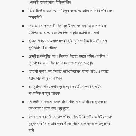
ওসমানী হাসপাতালে চিকিৎসাধীন
বিরোধীদলীয় নেতা ডা. শফিকুর রহমানের কাছে গণদাবি পরিষদের
স্মারকলিপি ‎
চেয়ারম্যান পদপ্রার্থী সিরাজুল ইসলামের সমর্থনে জালালাবাদ
ইউনিয়নের ৪ নং ওয়ার্ডের নিজ পাড়ায় মতবিনিময় সভা
হযরত শাহ্জালাল-শাহ্পরাণ (রহ.) স্মৃতি পরিষদ সিলেটের ৫ম
প্রতিষ্ঠাবার্ষিকী পালিত ‎​
কেন্দ্রীয় কর্মসূচীর অংশ হিসেবে সিলেট সদরে শহীদ ওয়াসিম ও
মুস্তাকের কবর যিয়ারত করলেন জামায়াত নেতৃবৃন্দ ‎
রোটারী ক্লাব অব সিলেট পাইওনিয়ারের ফাস্ট মিটিং ও কলার
হ্যান্ডভার অনুষ্ঠান সম্পন্ন
ড. মুহাম্মদ শহীদুল্লাহ স্মৃতি অ্যাওয়ার্ড পেলেন সিলেটের
সাংবাদিক মাহবুব আহমদ
সিলেটের বাদেয়ালী গুচ্ছগ্রামে মাদ্রাসার আবাসিক ছাত্রকে
বলাৎকারে প্রিন্সিপাল গ্রেপ্তার ‎
বাংলাদেশ প্রবাসী কল্যাণ পরিষদ সিলেট বিভাগীয় কমিটির সভা:
মৃত্যুবরণকারি কাতার প্রবাসীদের পরিবারকে দ্রুত ক্ষতিপূরণের
দাবি