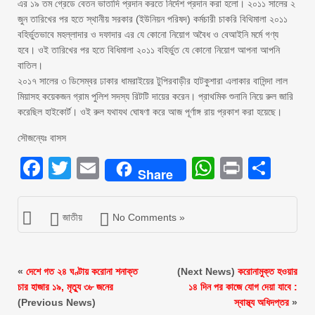
এর ১৯ তম গ্রেডে বেতন ভাতাদি প্রদান করতে নির্দেশ প্রদান করা হলো। ২০১১ সালের ২
জুন তারিখের পর হতে স্থানীয় সরকার (ইউনিয়ন পরিষদ) কর্মচারী চাকরি বিথিমালা ২০১১
বহির্ভুতভাবে মহল্লাদার ও দফাদার এর যে কোনো নিয়োগ অবৈধ ও বেআইনি মর্মে গণ্য
হবে। ওই তারিখের পর হতে বিধিমালা ২০১১ বহির্ভুত যে কোনো নিয়োগ আপনা আপনি
বাতিল।
২০১৭ সালের ৩ ডিসেম্বর ঢাকার ধামরাইয়ের টুপিরবাড়ীর হাটকুশারা এলাকার বাসিন্দা লাল
মিয়াসহ কয়েকজন গ্রাম পুলিশ সদস্য রিটটি দায়ের করেন। প্রাথমিক শুনানি নিয়ে রুল জারি
করেছিল হাইকোর্ট। ওই রুল যথাযথ ঘোষণা করে আজ পূর্ণাঙ্গ রায় প্রকাশ করা হয়েছে।
সৌজন্যেঃ বাসস
Facebook
Twitter
Email
WhatsAp
Print
Sha
Share
জাতীয়
No Comments »
«
দেশে গত ২৪ ঘণ্টায় করোনা শনাক্ত
(Next News)
করোনামুক্ত হওয়ার
চার হাজার ১৯, মৃত্যু ৩৮ জনের
১৪ দিন পর কাজে যোগ দেয়া যাবে :
(Previous News)
স্বাস্থ্য অধিদপ্তর
»