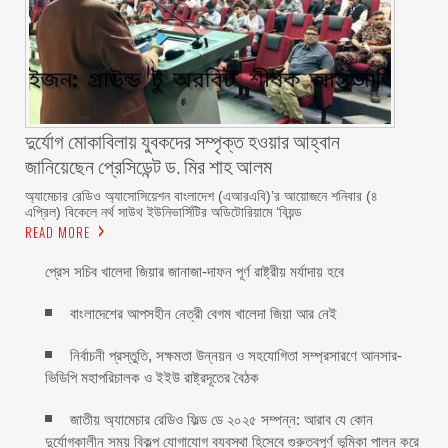
দুর্যোগ মোকাবিলায় যুবকদের সম্পৃক্ত হওয়ার আহ্বান
জানিয়েছেন প্রেসিডেন্ট ড. মির শাহ আলম ‎ ‎
অ্যামেচার রেডিও অ্যাসোসিয়েশন বাংলাদেশ (এআরএবি)’র আয়োজনে শনিবার (৪
এপ্রিল) বিকেলে নর্থ সাউথ ইউনিভার্সিটির অডিটোরিয়ামে ‘বিয়ন্ড
READ MORE
প্রেস সচিব খালেদা জিয়ার জানাজা-দাফন পূর্ণ রাষ্ট্রীয় মর্যাদায় হবে
বাংলাদেশের আপসহীন নেত্রী বেগম খালেদা জিয়া আর নেই
নির্বাচনী প্রস্তুতি, সক্ষমতা উন্নয়ন ও সহযোগিতা সম্প্রসারণে আনসার-
ভিডিপি মহাপরিচালক ও ইইউ রাষ্ট্রদূতের বৈঠক
জাতীয় অ্যামেচার রেডিও ফিল্ড ডে ২০২৫ সম্পন্ন: আরাব যে কোন
দুর্যোগকালীন সময় বিকল্প যোগাযোগ ব্যবস্থা হিসেবে গুরুত্বপূর্ণ ভূমিকা পালন করে