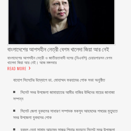
বাংলাদেশের আপসহীন নেত্রী বেগম খালেদা জিয়া আর নেই
বাংলাদেশের আপসহীন নেত্রী ও জাতীয়তাবাদী দলের (বিএনপি) চেয়ারপারসন বেগম
খালেদা জিয়া আর নেই। আজ মঙ্গলবার
READ MORE
বাহোপ সিলেটের উদ্যোগে ডা. মোহাম্মদ ফরহাদের শোক সভা অনুষ্ঠিত
সিলেট সদর উপজেলা জামায়াতের আমীর নাজির উদ্দিনের মায়ের জানাজা
সম্পন্ন
সিলেট জেলা যুবদলের সাধারণ সম্পাদক মকসুদ আহমদের শশুরের মৃত্যুতে
সদর উপজেলা যুবদলের শোক
যুবদল নেতা সামাদ আহমেদ সাজুর পিতার মৃত্যুতে সিলেট সদর উপজেলা