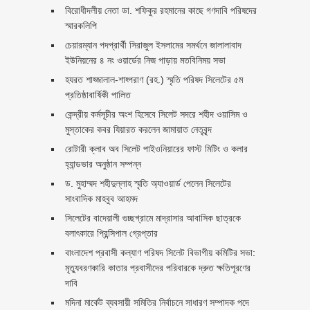
বিরোধীদলীয় নেতা ডা. শফিকুর রহমানের কাছে গণদাবি পরিষদের
স্মারকলিপি ‎
চেয়ারম্যান পদপ্রার্থী সিরাজুল ইসলামের সমর্থনে জালালাবাদ
ইউনিয়নের ৪ নং ওয়ার্ডের নিজ পাড়ায় মতবিনিময় সভা
হযরত শাহ্জালাল-শাহ্পরাণ (রহ.) স্মৃতি পরিষদ সিলেটের ৫ম
প্রতিষ্ঠাবার্ষিকী পালিত ‎​
কেন্দ্রীয় কর্মসূচীর অংশ হিসেবে সিলেট সদরে শহীদ ওয়াসিম ও
মুস্তাকের কবর যিয়ারত করলেন জামায়াত নেতৃবৃন্দ ‎
রোটারী ক্লাব অব সিলেট পাইওনিয়ারের ফাস্ট মিটিং ও কলার
হ্যান্ডভার অনুষ্ঠান সম্পন্ন
ড. মুহাম্মদ শহীদুল্লাহ স্মৃতি অ্যাওয়ার্ড পেলেন সিলেটের
সাংবাদিক মাহবুব আহমদ
সিলেটের বাদেয়ালী গুচ্ছগ্রামে মাদ্রাসার আবাসিক ছাত্রকে
বলাৎকারে প্রিন্সিপাল গ্রেপ্তার ‎
বাংলাদেশ প্রবাসী কল্যাণ পরিষদ সিলেট বিভাগীয় কমিটির সভা:
মৃত্যুবরণকারি কাতার প্রবাসীদের পরিবারকে দ্রুত ক্ষতিপূরণের
দাবি
মদিনা মার্কেট ব্যবসায়ী সমিতির নির্বাচনে সাধারণ সম্পাদক পদে