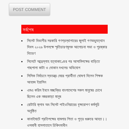
সর্বশেষ
সিলেট বিভাগীয় সরকারি গণগ্রন্থাগারের জুলাই গণঅভ্যুত্থান
দিবস ২০২৬ উপলক্ষে স্মৃতিচারণমূলক আলোচনা সভা ও পুরষ্কার
বিতরণ ‎ ‎
সিলেটে আব্দুল্লাহ হত্যাকাণ্ডের পর আসামিপক্ষের বাড়িতে
গাছপালা কাটা ও দোকান দখলের অভিযোগ
সিসিক নির্বাচনে স্বতন্ত্র মেয়র প্রার্থীতা ঘোষণা দিলেন শিক্ষক
আহমদ ইয়াসিন
এমএ করিম ইবনে মচ্ছব্বির বাংলাদেশের সকল মানুষের চোখে
ছিলেন এক নজরকাড়া মানুষ ‎
রোটারি ক্লাব অব সিলেট পাইওনিয়ারের বৃক্ষরোপণ কর্মসূচি
অনুষ্ঠিত
কানাইঘাটে প্রতিপক্ষের হামলায় পিতা ও পুত্র গুরুতর আহত।।
ওসমানী হাসপাতালে চিকিৎসাধীন