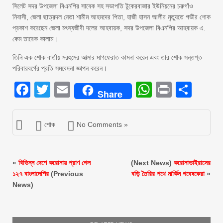
সিলেট সদর উপজেলা বিএনপির সাবেক সহ সভাপতি টুকেরবাজার ইউনিয়নের চরুগাঁও
নিবাসী, জেলা ছাত্রদল নেতা শামীম আহমদের পিতা, হাজী হাসন আলীর মৃত্যুতে গভীর শোক
প্রকাশ করেছেন জেলা মৎস্যজীবী দলের আহবায়ক, সদর উপজেলা বিএনপির আহবায়ক এ.
কেম তারেক কালাম।
তিনি এক শোক বার্তায় মরহুমের আত্মার মাগফেরাত কামনা করেন এবং তার শোক সন্তপ্ত
পরিবারবর্গের প্রতি সমবেদনা জ্ঞাপন করেন।
Facebook
Twitter
Email
WhatsAp
Print
Sha
Share
শোক
No Comments »
«
বিভিন্ন দেশে করোনায় প্রাণ গেল
(Next News)
করোনাভাইরাসের
১২৭ বাংলাদেশির
(Previous
বড়ি তৈরির পথে মার্কিন গবেষকেরা
»
News)