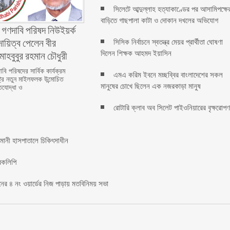
সিলেটে আব্দুল্লাহ হত্যাকাণ্ডের পর আসামিপক্ষে
বাড়িতে গাছপালা কাটা ও দোকান দখলের অভিযোগ
 গণদাবি পরিষদ নিউইয়র্ক
দায়িত্ব পেলেন বীর
সিসিক নির্বাচনে স্বতন্ত্র মেয়র প্রার্থীতা ঘোষণা
মাহবুবুর রহমান চৌধুরী ‎ ‎
দিলেন শিক্ষক আহমদ ইয়াসিন
বি পরিষদের সার্বিক কার্যক্রম
এমএ করিম ইবনে মচ্ছব্বির বাংলাদেশের সকল
্ট্রে নতুন মাইলফলক উন্মোচিত
মানুষের চোখে ছিলেন এক নজরকাড়া মানুষ ‎
িযোদ্ধা ও
রোটারি ক্লাব অব সিলেট পাইওনিয়ারের বৃক্ষরোপ
মানী হাসপাতালে চিকিৎসাধীন
রকলিপি ‎
য়নের ৪ নং ওয়ার্ডের নিজ পাড়ায় মতবিনিময় সভা