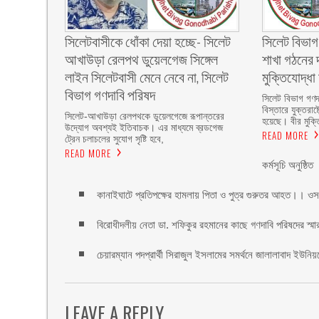
‎সিলেটবাসীকে ধোঁকা দেয়া হচ্ছে- সিলেট
সিলেট বিভাগ
আখাউড়া রেলপথ ডুয়েলগেজ সিঙ্গেল
শাখা গঠনের 
লাইন সিলেটবাসী মেনে নেবে না, সিলেট
মুক্তিযোদ্ধা 
বিভাগ গণদাবি পরিষদ
‎সিলেট বিভাগ গণদা
বিস্তারে যুক্তরাষ
‎​সিলেট-আখাউড়া রেলপথকে ডুয়েলগেজে রূপান্তরের
হয়েছে। বীর মুক্ত
উদ্যোগ অবশ্যই ইতিবাচক। এর মাধ্যমে ব্রডগেজ
READ MORE
ট্রেন চলাচলের সুযোগ সৃষ্টি হবে,
READ MORE
কর্মসূচি অনুষ্ঠিত
কানাইঘাটে প্রতিপক্ষের হামলায় পিতা ও পুত্র গুরুতর আহত।। ওস
বিরোধীদলীয় নেতা ডা. শফিকুর রহমানের কাছে গণদাবি পরিষদের স্মা
চেয়ারম্যান পদপ্রার্থী সিরাজুল ইসলামের সমর্থনে জালালাবাদ ইউনি
LEAVE A REPLY