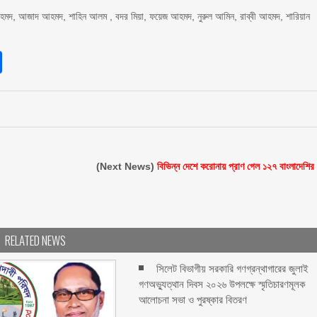
 আহমদ, আজাদ আহমদ, শাহিন আলম , বদর মিয়া, ফয়েজ আহমদ, নুরুল আমিন, রাব্বী আহমদ, শারিয়ান
sApp
int
Share
(Next News)
বিভিন্ন দেশে করোনায় প্রাণ গেল ১২৭ বাংলাদেশির
RELATED NEWS
সিলেট বিভাগীয় সরকারি গণগ্রন্থাগারের জুলাই
গণঅভ্যুত্থান দিবস ২০২৬ উপলক্ষে স্মৃতিচারণমূলক
আলোচনা সভা ও পুরষ্কার বিতরণ ‎ ‎