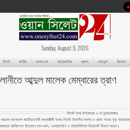
Sunday, August 9, 2026
সিলেট
জাতীয়
সমগ্র দেশ
আন্তর্জাতিক
প্রবাস
খেলাধুলা
বিনোদন
লোনীতে আব্দুল মালেক মেম্বারের ত্রাণ
সিলেট সদর উপজেলার ৬ নং টুকেরবাজার
তরণ করলেন বাংলাদেশ জাতীয়তাবাদী মৎস্যজীবী দলের সিলেট বিভাগীয় সদস্য ও জেলা শাখার যুগ্ম আহবায়ক
ক মেম্বারের ব্যক্তিগত উদ্যোগে চাল-ডাল, ওরস্যালাইন ও প্যারাসিটামল ট্যাবলেট বিতরণ করেন।