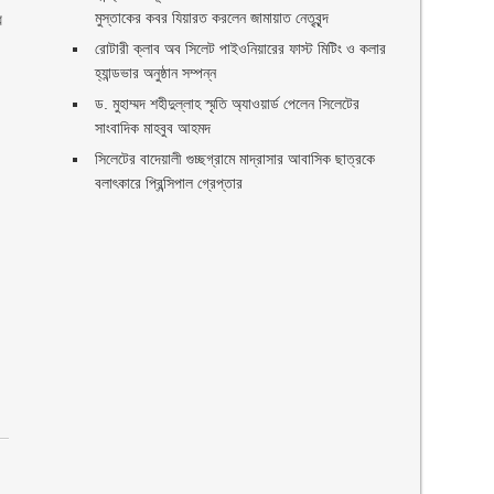
মুস্তাকের কবর যিয়ারত করলেন জামায়াত নেতৃবৃন্দ ‎
র
রোটারী ক্লাব অব সিলেট পাইওনিয়ারের ফাস্ট মিটিং ও কলার
হ্যান্ডভার অনুষ্ঠান সম্পন্ন
ড. মুহাম্মদ শহীদুল্লাহ স্মৃতি অ্যাওয়ার্ড পেলেন সিলেটের
সাংবাদিক মাহবুব আহমদ
সিলেটের বাদেয়ালী গুচ্ছগ্রামে মাদ্রাসার আবাসিক ছাত্রকে
বলাৎকারে প্রিন্সিপাল গ্রেপ্তার ‎
ণ