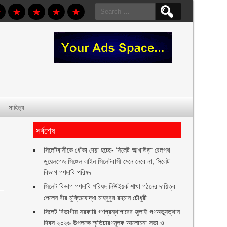
Search
for:
সাহিত্য
সর্বশেষ
‎সিলেটবাসীকে ধোঁকা দেয়া হচ্ছে- সিলেট আখাউড়া রেলপথ
ডুয়েলগেজ সিঙ্গেল লাইন সিলেটবাসী মেনে নেবে না, সিলেট
বিভাগ গণদাবি পরিষদ
সিলেট বিভাগ গণদাবি পরিষদ নিউইয়র্ক শাখা গঠনের দায়িত্ব
পেলেন বীর মুক্তিযোদ্ধা মাহবুবুর রহমান চৌধুরী ‎ ‎
সিলেট বিভাগীয় সরকারি গণগ্রন্থাগারের জুলাই গণঅভ্যুত্থান
দিবস ২০২৬ উপলক্ষে স্মৃতিচারণমূলক আলোচনা সভা ও