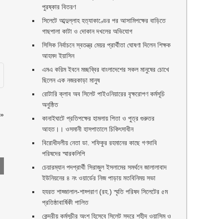
পুরষ্কার বিতরণ ‎ ‎
সিলেটে আব্দুল্লাহ হত্যাকাণ্ডের পর আসামিপক্ষের বাড়িতে
গাছপালা কাটা ও দোকান দখলের অভিযোগ
সিসিক নির্বাচনে স্বতন্ত্র মেয়র প্রার্থীতা ঘোষণা দিলেন শিক্ষক
আহমদ ইয়াসিন
এমএ করিম ইবনে মচ্ছব্বির বাংলাদেশের সকল মানুষের চোখে
ছিলেন এক নজরকাড়া মানুষ ‎
রোটারি ক্লাব অব সিলেট পাইওনিয়ারের বৃক্ষরোপণ কর্মসূচি
অনুষ্ঠিত
»
কানাইঘাটে প্রতিপক্ষের হামলায় পিতা ও পুত্র গুরুতর
আহত।। ওসমানী হাসপাতালে চিকিৎসাধীন
বিরোধীদলীয় নেতা ডা. শফিকুর রহমানের কাছে গণদাবি
পরিষদের স্মারকলিপি ‎
চেয়ারম্যান পদপ্রার্থী সিরাজুল ইসলামের সমর্থনে জালালাবাদ
ইউনিয়নের ৪ নং ওয়ার্ডের নিজ পাড়ায় মতবিনিময় সভা
হযরত শাহ্জালাল-শাহ্পরাণ (রহ.) স্মৃতি পরিষদ সিলেটের ৫ম
প্রতিষ্ঠাবার্ষিকী পালিত ‎​
কেন্দ্রীয় কর্মসূচীর অংশ হিসেবে সিলেট সদরে শহীদ ওয়াসিম ও