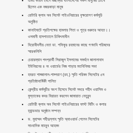
এমএ করিম ইবনে মচ্ছব্বির বাংলাদেশের সকল মানুষের চোখে
ছিলেন এক নজরকাড়া মানুষ ‎
রোটারি ক্লাব অব সিলেট পাইওনিয়ারের বৃক্ষরোপণ কর্মসূচি
অনুষ্ঠিত
কানাইঘাটে প্রতিপক্ষের হামলায় পিতা ও পুত্র গুরুতর আহত।।
ওসমানী হাসপাতালে চিকিৎসাধীন
বিরোধীদলীয় নেতা ডা. শফিকুর রহমানের কাছে গণদাবি পরিষদের
স্মারকলিপি ‎
চেয়ারম্যান পদপ্রার্থী সিরাজুল ইসলামের সমর্থনে জালালাবাদ
ইউনিয়নের ৪ নং ওয়ার্ডের নিজ পাড়ায় মতবিনিময় সভা
হযরত শাহ্জালাল-শাহ্পরাণ (রহ.) স্মৃতি পরিষদ সিলেটের ৫ম
প্রতিষ্ঠাবার্ষিকী পালিত ‎​
কেন্দ্রীয় কর্মসূচীর অংশ হিসেবে সিলেট সদরে শহীদ ওয়াসিম ও
মুস্তাকের কবর যিয়ারত করলেন জামায়াত নেতৃবৃন্দ ‎
রোটারী ক্লাব অব সিলেট পাইওনিয়ারের ফাস্ট মিটিং ও কলার
হ্যান্ডভার অনুষ্ঠান সম্পন্ন
ড. মুহাম্মদ শহীদুল্লাহ স্মৃতি অ্যাওয়ার্ড পেলেন সিলেটের
সাংবাদিক মাহবুব আহমদ