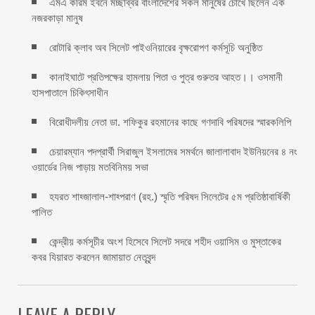
এমএ করিম ইবনে মচ্ছব্বির বাংলাদেশের সকল মানুষের চোখে ছিলেন এক
নজরকাড়া মানুষ ‎
রোটারি ক্লাব অব সিলেট পাইওনিয়ারের বৃক্ষরোপণ কর্মসূচি অনুষ্ঠিত
কানাইঘাটে প্রতিপক্ষের হামলায় পিতা ও পুত্র গুরুতর আহত।। ওসমানী
হাসপাতালে চিকিৎসাধীন
বিরোধীদলীয় নেতা ডা. শফিকুর রহমানের কাছে গণদাবি পরিষদের স্মারকলিপি ‎
চেয়ারম্যান পদপ্রার্থী সিরাজুল ইসলামের সমর্থনে জালালাবাদ ইউনিয়নের ৪ নং
ওয়ার্ডের নিজ পাড়ায় মতবিনিময় সভা
হযরত শাহ্জালাল-শাহ্পরাণ (রহ.) স্মৃতি পরিষদ সিলেটের ৫ম প্রতিষ্ঠাবার্ষিকী
পালিত ‎​
কেন্দ্রীয় কর্মসূচীর অংশ হিসেবে সিলেট সদরে শহীদ ওয়াসিম ও মুস্তাকের
কবর যিয়ারত করলেন জামায়াত নেতৃবৃন্দ ‎
LEAVE A REPLY