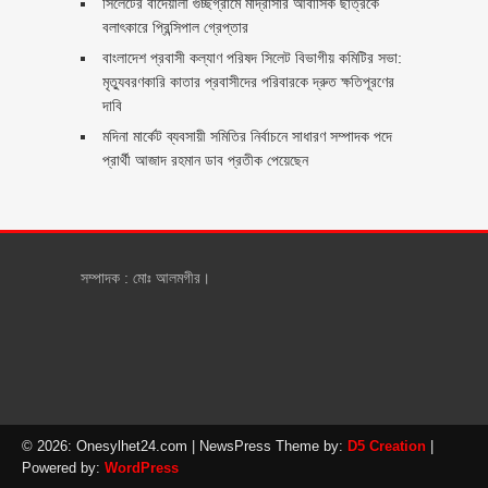
সিলেটের বাদেয়ালী গুচ্ছগ্রামে মাদ্রাসার আবাসিক ছাত্রকে
বলাৎকারে প্রিন্সিপাল গ্রেপ্তার ‎
বাংলাদেশ প্রবাসী কল্যাণ পরিষদ সিলেট বিভাগীয় কমিটির সভা:
মৃত্যুবরণকারি কাতার প্রবাসীদের পরিবারকে দ্রুত ক্ষতিপূরণের
দাবি
মদিনা মার্কেট ব্যবসায়ী সমিতির নির্বাচনে সাধারণ সম্পাদক পদে
প্রার্থী আজাদ রহমান ডাব প্রতীক পেয়েছেন ‎
সম্পাদক : মোঃ আলমগীর।
© 2026: Onesylhet24.com
| NewsPress Theme by:
D5 Creation
|
Powered by:
WordPress