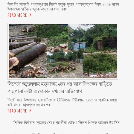
বিভাগীয় সরকারি গণগ্রন্থাগার সিলেট কর্তৃক জুলাই গণঅভ্যুত্থান দিবস ২০২৬ পালন
উপলক্ষ্যে স্মৃতিচারণমূলক আলোচনা সভা এবং
READ MORE
সিলেটে আব্দুল্লাহ হত্যাকাণ্ডের পর আসামিপক্ষের বাড়িতে
গাছপালা কাটা ও দোকান দখলের অভিযোগ
সিলেট সদর উপজেলার ২নং হাটখোলা ইউনিয়নের দিঘীরপাড় গ্রামে সাম্প্রতিক সময়ে
ঘটে যাওয়া আব্দুল্লাহ হত্যার পর
READ MORE
সিসিক নির্বাচনে স্বতন্ত্র মেয়র প্রার্থীতা ঘোষণা দিলেন শিক্ষক আহমদ ইয়াসিন