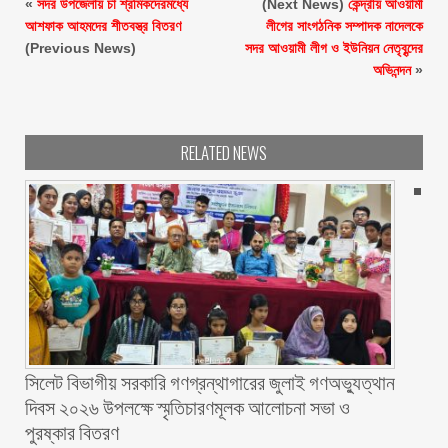
«
সদর উপজেলায় চা শ্রমিকদেরমধ্যে
(Next News)
কেন্দ্রীয় আওয়ামী
আশফাক আহমদের শীতবস্ত্র বিতরণ
লীগের সাংগঠনিক সম্পাদক নাদেলকে
(Previous News)
সদর আওয়ামী লীগ ও ইউনিয়ন নেতৃবৃন্দের
অভিনন্দন
»
RELATED NEWS
সিলেট বিভাগীয় সরকারি গণগ্রন্থাগারের জুলাই গণঅভ্যুত্থান
দিবস ২০২৬ উপলক্ষে স্মৃতিচারণমূলক আলোচনা সভা ও
পুরষ্কার বিতরণ ‎ ‎