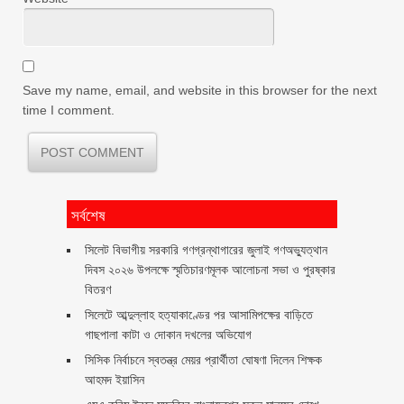
Save my name, email, and website in this browser for the next
time I comment.
সর্বশেষ
সিলেট বিভাগীয় সরকারি গণগ্রন্থাগারের জুলাই গণঅভ্যুত্থান
দিবস ২০২৬ উপলক্ষে স্মৃতিচারণমূলক আলোচনা সভা ও পুরষ্কার
বিতরণ ‎ ‎
সিলেটে আব্দুল্লাহ হত্যাকাণ্ডের পর আসামিপক্ষের বাড়িতে
গাছপালা কাটা ও দোকান দখলের অভিযোগ
সিসিক নির্বাচনে স্বতন্ত্র মেয়র প্রার্থীতা ঘোষণা দিলেন শিক্ষক
আহমদ ইয়াসিন