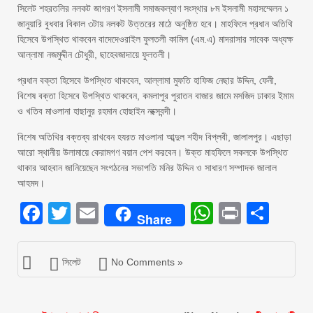
সিলেট শহরতলির নলকট জাগরণ ইসলামী সমাজকল্যাণ সংস্থার ৮ম ইসলামী মহাসম্মেলন ১
জানুয়ারি বুধবার বিকাল ৩টায় নলকট উত্তরের মাঠে অনুষ্ঠিত হবে। মাহফিলে প্রধান অতিথি
হিসেবে উপস্থিত থাকবেন বাদেদেওরাইল ফুলতলী কামিল (এম.এ) মাদরাসার সাবেক অধ্যক্ষ
আল্লামা নজমুদ্দীন চৌধুরী, ছাহেবজাদায়ে ফুলতলী।
প্রধান বক্তা হিসেবে উপস্থিত থাকবেন, আল্লামা মুফতি হাফিজ নেছার উদ্দিন, ফেনী,
বিশেষ বক্তা হিসেবে উপস্থিত থাকবেন, কমলাপুর পুরাতন বাজার জামে মসজিদ ঢাকার ইমাম
ও খতিব মাওলানা হাছানুর রহমান হোছাইন নক্সেবন্দী।
বিশেষ অতিথির বক্তব্য রাখবেন হযরত মাওলানা আব্দুল শহীদ বিপ্লবী, জালালপুর। এছাড়া
আরো স্থানীয় উলামায়ে কেরামগণ বয়ান পেশ করবেন। উক্ত মাহফিলে সকলকে উপস্থিত
থাকার আহবান জানিয়েছেন সংগঠনের সভাপতি মনির উদ্দিন ও সাধারণ সম্পাদক জালাল
আহমদ।
Facebook
Twitter
Email
WhatsAp
Print
Sha
Share
সিলেট
No Comments »