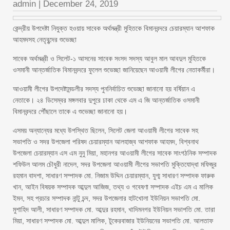
admin
|
December 24, 2019
কেন্দ্রীয় উপদেষ্টা নিযুক্ত হওয়ায় সাবেক অর্থমন্ত্রী মুহিতকে বিমানবন্দরে চেয়ারম্যান আশফাক
আহমদসহ নেতৃবৃন্দের শুভেচ্ছা
সাবেক অর্থমন্ত্রী ও সিলেট-১ আসনের সাবেক সংসদ সদস্য আবুল মাল আবদুল মুহিতকে
ওসমানী আন্তর্জাতিক বিমানবন্দরে ফুলেল শুভেচ্ছা জানিয়েছেন আওয়ামী লীগের নেতাকর্মীরা।
আওয়ামী লীগের উপদেষ্টামন্ডলীর সদস্য পুননির্বাচিত শুভেচ্ছা জানানো হয় বর্ষিয়ান এ
নেতাকে। ২৪ ডিসেম্বর মঙ্গলবার দুপুরে ঢাকা থেকে এম এ জি আন্তর্জাতিক ওসমানী
বিমানবন্দরে পৌঁছালে তাকে এ শুভেচ্ছা জানানো হয়।
এসময় অন্যান্যের মধ্যে উপস্থিত ছিলেন, সিলেট জেলা আওয়ামী লীগের সাবেক সহ
সভাপতি ও সদর উপজেলা পরিষদ চেয়ারম্যান আলহাজ্ব আশফাক আহমদ, বিশ্বনাথ
উপজেলা চেয়ারম্যান এস এম নুনু মিয়া, মহানগর আওয়ামী লীগের সাবেক সাংগঠনিক সম্পাদক
শফিউল আলম চৌধুরী নাদেল, সদর উপজেলা আওয়ামী লীগের সভাপতি মুক্তিযোদ্ধা মফিজুর
রহমান বাদশা, সাধারণ সম্পাদক মো. নিজাম উদ্দিন চেয়ারম্যান, যুগ্ম সাধারণ সম্পাদক ফারুক
খান, আইন বিষয়ক সম্পাদক আব্দুল আজিজ, তথ্য ও গবেষণা সম্পাদক এইচ এম এ মালিক
ইমন, সহ প্রচার সম্পাদক নান্টু চন্দ, সদর উপজেলার হাটখোলা ইউনিয়ন সভাপতি মো.
মুশাহিদ আলী, সাধারণ সম্পাদক মো. আব্দুর রহমান, খাদিমনগর ইউনিয়ন সভাপতি মো. তারা
মিয়া, সাধারণ সম্পাদক মো. আব্দুল মালিক, টুকেরবাজার ইউনিয়নের সভাপতি মো. আলতাফ