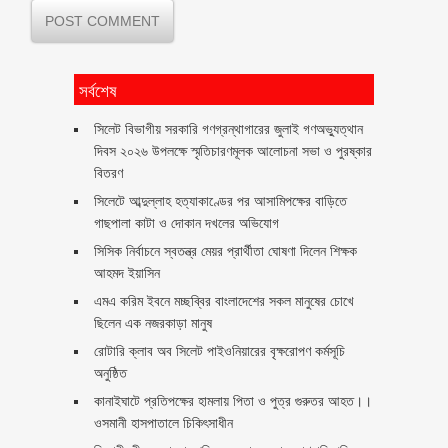
সর্বশেষ
সিলেট বিভাগীয় সরকারি গণগ্রন্থাগারের জুলাই গণঅভ্যুত্থান
দিবস ২০২৬ উপলক্ষে স্মৃতিচারণমূলক আলোচনা সভা ও পুরষ্কার
বিতরণ ‎ ‎
সিলেটে আব্দুল্লাহ হত্যাকাণ্ডের পর আসামিপক্ষের বাড়িতে
গাছপালা কাটা ও দোকান দখলের অভিযোগ
সিসিক নির্বাচনে স্বতন্ত্র মেয়র প্রার্থীতা ঘোষণা দিলেন শিক্ষক
আহমদ ইয়াসিন
এমএ করিম ইবনে মচ্ছব্বির বাংলাদেশের সকল মানুষের চোখে
ছিলেন এক নজরকাড়া মানুষ ‎
রোটারি ক্লাব অব সিলেট পাইওনিয়ারের বৃক্ষরোপণ কর্মসূচি
অনুষ্ঠিত
কানাইঘাটে প্রতিপক্ষের হামলায় পিতা ও পুত্র গুরুতর আহত।।
ওসমানী হাসপাতালে চিকিৎসাধীন