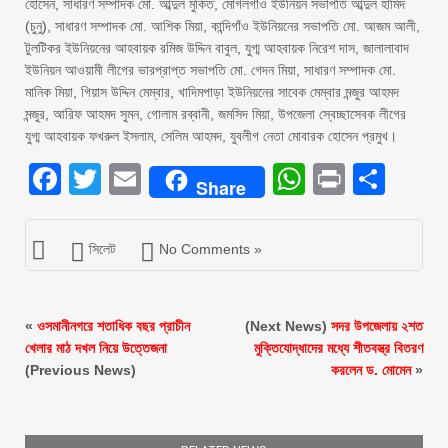
হোসেন, সাধারণ সম্পাদক মো. আব্দুল মুকিত, মোগলগাঁও ইউনিয়ন সভাপতি আব্দুল হামিদ
(চুনু), সাধারণ সম্পাদক মো. আশিক মিয়া, কান্দিগাঁও ইউনিয়নের সভাপতি মো. আজম আলী,
টুলটিকর ইউনিয়নের আহবায়ক রমিজ উদ্দিন বাবুল, যুগ্ম আহবায়ক নিরেশ দাস, জালালাবাদ
ইউনিয়ন আওয়ামী লীগের ভারপ্রাপ্ত সভাপতি মো. গেদন মিয়া, সাধারণ সম্পাদক মো.
মানিক মিয়া, গিয়াস উদ্দিন মেম্বার, খাদিমপাড়া ইউনিয়নের সাবেক মেম্বার মন্জুর আহমদ
মন্জুর, আরিফ আহমদ সুমন, গোলাম রব্বানী, জমসিদ মিয়া, উপজেলা স্বেচ্ছাসেবক লীগের
যুগ্ম আহবায়ক ফখরুল ইসলাম, সেলিম আহমদ, যুবলীগ নেতা মোবারক হোসেন প্রমুখ।
Facebook
Twitter
Email
WhatsAp
Print
Sha
Share
সিলেট
No Comments »
«
ওসমানীনগরে শতাধিক বছর প্রাচীন
(Next News)
সদর উপজেলায় ২শত
খেলার মাঠ দখল নিয়ে উত্তেজনা
মুক্তিযোদ্ধাদের মধ্যে শীতবস্ত্র বিতরণ
(Previous News)
করলেন ড. মোমেন
»