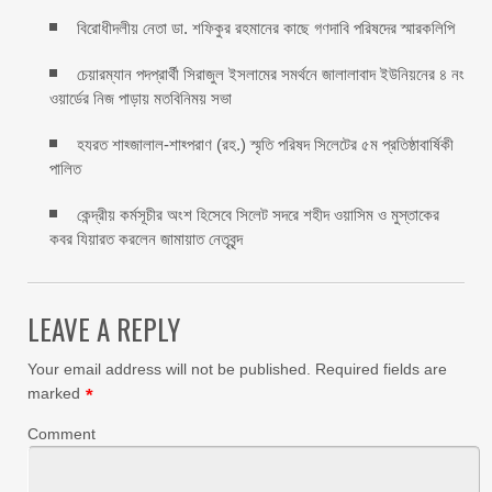
বিরোধীদলীয় নেতা ডা. শফিকুর রহমানের কাছে গণদাবি পরিষদের স্মারকলিপি ‎
চেয়ারম্যান পদপ্রার্থী সিরাজুল ইসলামের সমর্থনে জালালাবাদ ইউনিয়নের ৪ নং
ওয়ার্ডের নিজ পাড়ায় মতবিনিময় সভা
হযরত শাহ্জালাল-শাহ্পরাণ (রহ.) স্মৃতি পরিষদ সিলেটের ৫ম প্রতিষ্ঠাবার্ষিকী
পালিত ‎​
কেন্দ্রীয় কর্মসূচীর অংশ হিসেবে সিলেট সদরে শহীদ ওয়াসিম ও মুস্তাকের
কবর যিয়ারত করলেন জামায়াত নেতৃবৃন্দ ‎
LEAVE A REPLY
Your email address will not be published.
Required fields are
marked
*
Comment