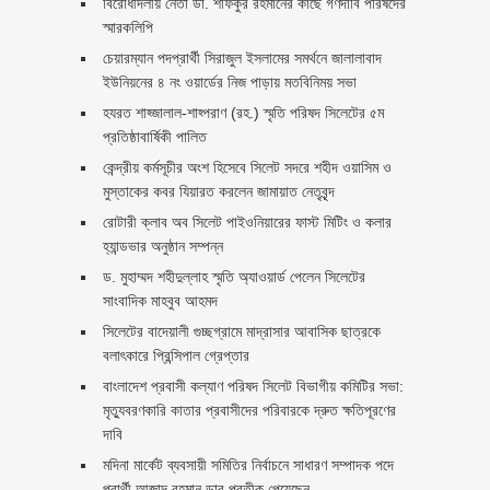
বিরোধীদলীয় নেতা ডা. শফিকুর রহমানের কাছে গণদাবি পরিষদের
স্মারকলিপি ‎
চেয়ারম্যান পদপ্রার্থী সিরাজুল ইসলামের সমর্থনে জালালাবাদ
ইউনিয়নের ৪ নং ওয়ার্ডের নিজ পাড়ায় মতবিনিময় সভা
হযরত শাহ্জালাল-শাহ্পরাণ (রহ.) স্মৃতি পরিষদ সিলেটের ৫ম
প্রতিষ্ঠাবার্ষিকী পালিত ‎​
কেন্দ্রীয় কর্মসূচীর অংশ হিসেবে সিলেট সদরে শহীদ ওয়াসিম ও
মুস্তাকের কবর যিয়ারত করলেন জামায়াত নেতৃবৃন্দ ‎
রোটারী ক্লাব অব সিলেট পাইওনিয়ারের ফাস্ট মিটিং ও কলার
হ্যান্ডভার অনুষ্ঠান সম্পন্ন
ড. মুহাম্মদ শহীদুল্লাহ স্মৃতি অ্যাওয়ার্ড পেলেন সিলেটের
সাংবাদিক মাহবুব আহমদ
সিলেটের বাদেয়ালী গুচ্ছগ্রামে মাদ্রাসার আবাসিক ছাত্রকে
বলাৎকারে প্রিন্সিপাল গ্রেপ্তার ‎
বাংলাদেশ প্রবাসী কল্যাণ পরিষদ সিলেট বিভাগীয় কমিটির সভা:
মৃত্যুবরণকারি কাতার প্রবাসীদের পরিবারকে দ্রুত ক্ষতিপূরণের
দাবি
মদিনা মার্কেট ব্যবসায়ী সমিতির নির্বাচনে সাধারণ সম্পাদক পদে
প্রার্থী আজাদ রহমান ডাব প্রতীক পেয়েছেন ‎