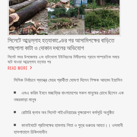
সিলেটে আব্দুল্লাহ হত্যাকাণ্ডের পর আসামিপক্ষের বাড়িতে
গাছপালা কাটা ও দোকান দখলের অভিযোগ
সিলেট সদর উপজেলার ২নং হাটখোলা ইউনিয়নের দিঘীরপাড় গ্রামে সাম্প্রতিক সময়ে
ঘটে যাওয়া আব্দুল্লাহ হত্যার পর
READ MORE
সিসিক নির্বাচনে স্বতন্ত্র মেয়র প্রার্থীতা ঘোষণা দিলেন শিক্ষক আহমদ ইয়াসিন
এমএ করিম ইবনে মচ্ছব্বির বাংলাদেশের সকল মানুষের চোখে ছিলেন এক
নজরকাড়া মানুষ ‎
রোটারি ক্লাব অব সিলেট পাইওনিয়ারের বৃক্ষরোপণ কর্মসূচি অনুষ্ঠিত
কানাইঘাটে প্রতিপক্ষের হামলায় পিতা ও পুত্র গুরুতর আহত।। ওসমানী
হাসপাতালে চিকিৎসাধীন