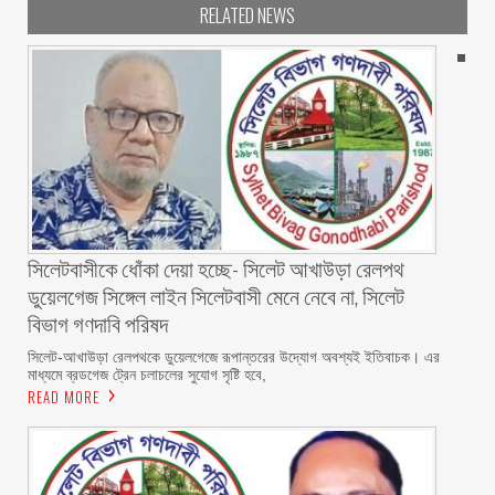
RELATED NEWS
‎সিলেটবাসীকে ধোঁকা দেয়া হচ্ছে- সিলেট আখাউড়া রেলপথ
ডুয়েলগেজ সিঙ্গেল লাইন সিলেটবাসী মেনে নেবে না, সিলেট
বিভাগ গণদাবি পরিষদ
‎​সিলেট-আখাউড়া রেলপথকে ডুয়েলগেজে রূপান্তরের উদ্যোগ অবশ্যই ইতিবাচক। এর
মাধ্যমে ব্রডগেজ ট্রেন চলাচলের সুযোগ সৃষ্টি হবে,
READ MORE