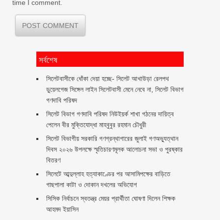
time I comment.
সর্বশেষ
‎সিলেটবাসীকে ধোঁকা দেয়া হচ্ছে- সিলেট আখাউড়া রেলপথ
ডুয়েলগেজ সিঙ্গেল লাইন সিলেটবাসী মেনে নেবে না, সিলেট বিভাগ
গণদাবি পরিষদ
সিলেট বিভাগ গণদাবি পরিষদ নিউইয়র্ক শাখা গঠনের দায়িত্ব
পেলেন বীর মুক্তিযোদ্ধা মাহবুবুর রহমান চৌধুরী ‎ ‎
সিলেট বিভাগীয় সরকারি গণগ্রন্থাগারের জুলাই গণঅভ্যুত্থান
দিবস ২০২৬ উপলক্ষে স্মৃতিচারণমূলক আলোচনা সভা ও পুরষ্কার
বিতরণ ‎ ‎
সিলেটে আব্দুল্লাহ হত্যাকাণ্ডের পর আসামিপক্ষের বাড়িতে
গাছপালা কাটা ও দোকান দখলের অভিযোগ
সিসিক নির্বাচনে স্বতন্ত্র মেয়র প্রার্থীতা ঘোষণা দিলেন শিক্ষক
আহমদ ইয়াসিন