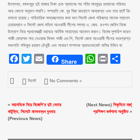
উল্লেখ্য, বঙ্গবন্ধুর দুই হাজার টাকা চেক প্রদানের পর শহিদ মাহমুদুর রহমানের পরিবার
আর কোনো অনুদান পায়নি। সম্প্রতি মো. নুর মিয়া হৃদরোগে আক্রান্ত এবং তার হার্টে রিং
বসানো হয়েছে। পারিবারিক অস্বচ্ছলতার কথা শুনে সিলেট জেলা পরিষদের সাবেক প্যানেল
চেয়ারম্যান ও সিলেট জেলা মহিলা আওয়ামী লীগের সদস্য এ. জেড. রওশন জেবিন নিজে
উদ্যোগ নিয়ে প্রধানমন্ত্রী বরাবরে আর্থিক সাহায্যের আবেদন করান। বিমেষ সুপারিশ করেন
গাজী মোহাম্মদ শাহ নেওয়াজ মিলাদ গাজী এম.পি, সিলেট জেলা আওয়ামী লীগের ভারপ্রাপ্ত
সভাপতি শফিকুর রহমান চৌধুরী এবং সাধারণ সম্পাদক অ্যাডভোকেট নাসির উদ্দিন খা
Facebook
Twitter
Email
WhatsAp
Print
Sha
Share
সিলেট
No Comments »
«
মহানবিকে নিয়ে বিজেপি’র দুই নেতার
(Next News)
সিকৃবিতে হজ¦
কটূক্তি, সিলেটে মানববন্ধন বুধবার
প্রশিক্ষণ কর্মশালা অনুষ্ঠিত
»
(Previous News)