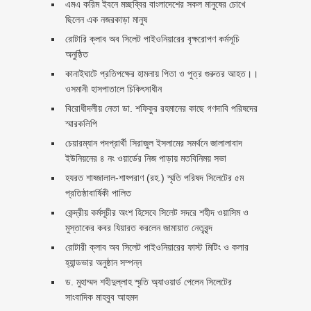
এমএ করিম ইবনে মচ্ছব্বির বাংলাদেশের সকল মানুষের চোখে
ছিলেন এক নজরকাড়া মানুষ ‎
রোটারি ক্লাব অব সিলেট পাইওনিয়ারের বৃক্ষরোপণ কর্মসূচি
অনুষ্ঠিত
কানাইঘাটে প্রতিপক্ষের হামলায় পিতা ও পুত্র গুরুতর আহত।।
ওসমানী হাসপাতালে চিকিৎসাধীন
বিরোধীদলীয় নেতা ডা. শফিকুর রহমানের কাছে গণদাবি পরিষদের
স্মারকলিপি ‎
চেয়ারম্যান পদপ্রার্থী সিরাজুল ইসলামের সমর্থনে জালালাবাদ
ইউনিয়নের ৪ নং ওয়ার্ডের নিজ পাড়ায় মতবিনিময় সভা
হযরত শাহ্জালাল-শাহ্পরাণ (রহ.) স্মৃতি পরিষদ সিলেটের ৫ম
প্রতিষ্ঠাবার্ষিকী পালিত ‎​
কেন্দ্রীয় কর্মসূচীর অংশ হিসেবে সিলেট সদরে শহীদ ওয়াসিম ও
মুস্তাকের কবর যিয়ারত করলেন জামায়াত নেতৃবৃন্দ ‎
রোটারী ক্লাব অব সিলেট পাইওনিয়ারের ফাস্ট মিটিং ও কলার
হ্যান্ডভার অনুষ্ঠান সম্পন্ন
ড. মুহাম্মদ শহীদুল্লাহ স্মৃতি অ্যাওয়ার্ড পেলেন সিলেটের
সাংবাদিক মাহবুব আহমদ