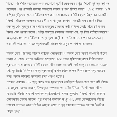
হিসেবে পরিগণিত করিয়েছেন এবং যেকোনো দূর্যোগ মোকাবেলায় পুরো বিশে^ দৃষ্টান্ত স্থাপন
করেছেন। প্রধানমন্ত্রী সবসময় জনগণের কল্যাণের কথা চিন্তা করেন। ১৯৭১ সালের ০৯ ই
এপ্রিল মুক্তিযোদ্ধাদের চিকিৎসা দেওয়ার সময় হানাদার বাহিনীর হাতে নিহত হন তৎকালীন
সিলেট মেডিকেল কলেজের সহযোগী নার্স মাহমুদুর রহমান। পরবর্তী সময়ে জাতির পিতা
বঙ্গবন্ধু শেখ মুজিবুর রহমান শহিদ মাহমুদুর রহমানের স্ত্রী ছমিরুন নেছার নামে দুই হাজার
টাকার চেক প্রদান করেন। শহিদ মাহমুদুর রহমানের সন্তান মো. নুর মিয়া বর্তমানে হৃদরোগে
আক্রান্ত শুনে তার চিকিৎসার জন্য প্রধানমন্ত্রী ৫ লক্ষ টাকার চেক প্রদান করেছেন।
এভাবেই আমাদের দেশরত্ম প্রধানমন্ত্রী সারাদেশের মানুষকে আগলে রেখেছেন।
সিলেট জেলা পরিষদের সাবেক প্যানেল চেয়ারম্যান ও সিলেট জেলা মহিলা আওয়ামী লীগের
সদস্য এ. জেড. রওশন জেবিনের উদ্যোগে ১৯৭১ সালে মুক্তিযোদ্ধাদের চিকিৎসাসেবা
প্রদানের সময় হানাদার বাহিনীর হাতে শহিদ হওয়া সহযোগী নার্স মাহমুদুর রহমানের সন্তান
মো. নুর মিয়ার চিকিৎসার জন্য প্রধানমন্ত্রীর পক্ষ থেকে ৫ লক্ষ টাকার চেক হস্তান্তরের
সময় প্রধান অতিথির বক্তব্যে তিনি একথা বলেন।
গতকাল সোমবার (০৬ জুন) রাতে চেক হন্তান্তরে উপস্থিত ছিলেন জেলা আওয়ামী লীগের
কোষাধ্যক্ষ শমসের জামাল, উপদপ্তর সম্পাদক মো. মজির উদ্দিন, সিলেট জেলা মহিলা
আওয়ামী লীগের সাধারণ সম্পাদক অ্যাডভোকেট সালমা সুলতানা, সিলেট মহিলা সংস্থার
চেয়ারম্যান হেলেন আহমদ, যুগ্ম সাধারণ সম্পাদক মাধূরী গুণ, জেলা স্বেচ্ছাসেবক লীগের
সাধারণ সম্পাদক জালাল উদ্দিন আহমদ কয়েস ও যুগ্ম সাধারণ সম্পাদক গোলাম কিবরিয়া
মাসুক প্রমূখ।