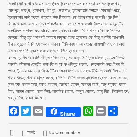
সিলেট সিটি কর্পোরেশন এর অন্তর্ভুক্ত টুকেরবাজার এলাকার বন্যা কবলিত টুকেরগাও,
গৌরীপুর, শাহপুর, খুরুমখলা, পীরপুর, নোয়াগাঁও, টুকেরবাজার সনাতন ধর্মাবলম্বী পাড়া,
টুকেরবাজার হাজী আব্দুস সাত্তার উচ্চ বিদ্যালয় এবং টুকেরবাজার সরকারি প্রাথমিক
বিদ্যালয় বন্যা আশ্রয় কেন্দ্র পরিদর্শন করেন বাংলাদেশ আওয়ামী লীগের সাবেক কেন্দ্রীয়
সাংগঠনিক সম্পাদক এডভোকেট মিসবাহ উদ্দিন সিরাজ। তিনি শনিবার দিন ব্যাপি নিজ
উদ্যোগে কিছু ত্রাণ সামগ্রী অসহায় মানুষের কাছে তুলেদেন এবং কিছু স্থানীয় আওয়ামী
লীগ নেতৃবৃন্দের নিকট হস্তান্তর করেন। তিনি বন্যার ভয়াবহতার পাশাপাশি এই এলাকায়
অসংখ্য ঘরবাড়ি সুরমার ভয়াবহ ভাঙ্গনে বিলীন হওয়ার পথে।
এসময় স্থানীয় আওয়ামী লীগ,সামাজিক নেতৃবৃন্দের মধ্যে উপস্থিত ছিলেন বৃহত্তর সিলেট
গণদাবী পরিষদের কেন্দ্রীয় সভাপতি অধ্যাপক শফিকুর রহমান, এডভোকেট সমর বিজয় সী
শেখর, টুকেরবাজার ব্যবসায়ী কমিটির সাধারণ সম্পাদক নেওয়াজ উদ্দি, আওয়ামী লীগ নেতা
শাহাব উদ্দিন, মাস্টার আব্দুল করিম, কান্দিগাঁও ইউপি সদস্য মুজাম্মিল হোসেন, আলী হোসেন,
নুরুল হক, জাবেদ মিয়া, কবির আহমদ, অলিউর রহমান, মনোহর আলী, আবু বক্কর, দুলাল
মিয়া, জায়েদ হোসেন, ময়না মিয়া, আতাউর রহমান, মকবুল হোসেন, মনজু মিয়া, জিয়াউল হক,
শাহনুর মিয়া, বাবলা আহমদ।
Facebook
Twitter
Email
WhatsAp
Print
Sha
Share
সিলেট
No Comments »