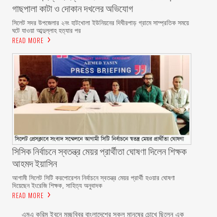
গাছপালা কাটা ও দোকান দখলের অভিযোগ
সিলেট সদর উপজেলার ২নং হাটখোলা ইউনিয়নের দিঘীরপাড় গ্রামে সাম্প্রতিক সময়ে
ঘটে যাওয়া আব্দুল্লাহ হত্যার পর
READ MORE
সিসিক নির্বাচনে স্বতন্ত্র মেয়র প্রার্থীতা ঘোষণা দিলেন শিক্ষক
আহমদ ইয়াসিন
আগামী সিলেট সিটি করপোরেশন নির্বাচনে স্বতন্ত্র মেয়র প্রার্থী হওয়ার ঘোষণা
দিয়েছেন ইংরেজি শিক্ষক, সাহিত্য অনুবাদক
READ MORE
এমএ করিম ইবনে মচ্ছব্বির বাংলাদেশের সকল মানুষের চোখে ছিলেন এক