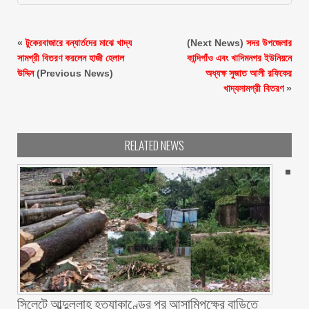
«
টুকেরবাজারে বন্যার্তদের মাঝে খাদ্য
(Next News)
সদর উপজেলার
সামগ্রী বিতরণ করলেন হাজী হেলাল
কান্দিগাঁও এবং খাদিমনগর ইউনিয়নে
উদ্দিন
(Previous News)
অধ্যক্ষ সুজাত আলী রফিকের
খাদ্যসামগ্রী বিতরণ
»
RELATED NEWS
সিলেটে আব্দুল্লাহ হত্যাকাণ্ডের পর আসামিপক্ষের বাড়িতে