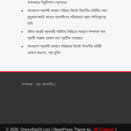
বলাৎকারে প্রিন্সিপাল গ্রেপ্তার ‎
বাংলাদেশ প্রবাসী কল্যাণ পরিষদ সিলেট বিভাগীয় কমিটির সভা:
মৃত্যুবরণকারি কাতার প্রবাসীদের পরিবারকে দ্রুত ক্ষতিপূরণের
দাবি
মদিনা মার্কেট ব্যবসায়ী সমিতির নির্বাচনে সাধারণ সম্পাদক পদে
প্রার্থী আজাদ রহমান ডাব প্রতীক পেয়েছেন ‎
‎বাংলাদেশ প্রবাসী কল্যাণ পরিষদের সিলেট বিভাগীয় কমিটি
ঘোষণা করলেন, শাহ মুনিম
সম্পাদক : মোঃ আলমগীর।
© 2026: Onesylhet24.com
| NewsPress Theme by:
D5 Creation
|