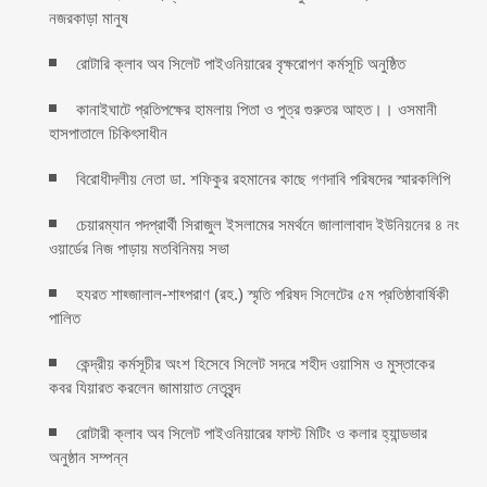
নজরকাড়া মানুষ ‎
রোটারি ক্লাব অব সিলেট পাইওনিয়ারের বৃক্ষরোপণ কর্মসূচি অনুষ্ঠিত
কানাইঘাটে প্রতিপক্ষের হামলায় পিতা ও পুত্র গুরুতর আহত।। ওসমানী
হাসপাতালে চিকিৎসাধীন
বিরোধীদলীয় নেতা ডা. শফিকুর রহমানের কাছে গণদাবি পরিষদের স্মারকলিপি ‎
চেয়ারম্যান পদপ্রার্থী সিরাজুল ইসলামের সমর্থনে জালালাবাদ ইউনিয়নের ৪ নং
ওয়ার্ডের নিজ পাড়ায় মতবিনিময় সভা
হযরত শাহ্জালাল-শাহ্পরাণ (রহ.) স্মৃতি পরিষদ সিলেটের ৫ম প্রতিষ্ঠাবার্ষিকী
পালিত ‎​
কেন্দ্রীয় কর্মসূচীর অংশ হিসেবে সিলেট সদরে শহীদ ওয়াসিম ও মুস্তাকের
কবর যিয়ারত করলেন জামায়াত নেতৃবৃন্দ ‎
রোটারী ক্লাব অব সিলেট পাইওনিয়ারের ফাস্ট মিটিং ও কলার হ্যান্ডভার
অনুষ্ঠান সম্পন্ন