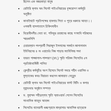
ছিলেন এক নজরকাড়া মানুষ ‎
রোটারি ক্লাব অব সিলেট পাইওনিয়ারের বৃক্ষরোপণ কর্মসূচি
অনুষ্ঠিত
কানাইঘাটে প্রতিপক্ষের হামলায় পিতা ও পুত্র গুরুতর আহত।।
ওসমানী হাসপাতালে চিকিৎসাধীন
বিরোধীদলীয় নেতা ডা. শফিকুর রহমানের কাছে গণদাবি পরিষদের
স্মারকলিপি ‎
চেয়ারম্যান পদপ্রার্থী সিরাজুল ইসলামের সমর্থনে জালালাবাদ
ইউনিয়নের ৪ নং ওয়ার্ডের নিজ পাড়ায় মতবিনিময় সভা
হযরত শাহ্জালাল-শাহ্পরাণ (রহ.) স্মৃতি পরিষদ সিলেটের ৫ম
প্রতিষ্ঠাবার্ষিকী পালিত ‎​
কেন্দ্রীয় কর্মসূচীর অংশ হিসেবে সিলেট সদরে শহীদ ওয়াসিম ও
মুস্তাকের কবর যিয়ারত করলেন জামায়াত নেতৃবৃন্দ ‎
রোটারী ক্লাব অব সিলেট পাইওনিয়ারের ফাস্ট মিটিং ও কলার
হ্যান্ডভার অনুষ্ঠান সম্পন্ন
ড. মুহাম্মদ শহীদুল্লাহ স্মৃতি অ্যাওয়ার্ড পেলেন সিলেটের
সাংবাদিক মাহবুব আহমদ
সিলেটের বাদেয়ালী গুচ্ছগ্রামে মাদ্রাসার আবাসিক ছাত্রকে