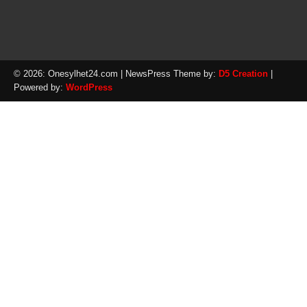
© 2026: Onesylhet24.com
| NewsPress Theme by:
D5 Creation
|
Powered by:
WordPress