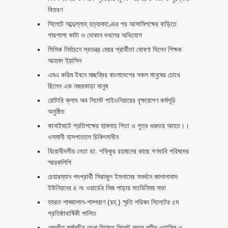
বিতরণ ‎ ‎
সিলেটে আব্দুল্লাহ হত্যাকাণ্ডের পর আসামিপক্ষের বাড়িতে
গাছপালা কাটা ও দোকান দখলের অভিযোগ
সিসিক নির্বাচনে স্বতন্ত্র মেয়র প্রার্থীতা ঘোষণা দিলেন শিক্ষক
আহমদ ইয়াসিন
এমএ করিম ইবনে মচ্ছব্বির বাংলাদেশের সকল মানুষের চোখে
ছিলেন এক নজরকাড়া মানুষ ‎
রোটারি ক্লাব অব সিলেট পাইওনিয়ারের বৃক্ষরোপণ কর্মসূচি
অনুষ্ঠিত
কানাইঘাটে প্রতিপক্ষের হামলায় পিতা ও পুত্র গুরুতর আহত।।
ওসমানী হাসপাতালে চিকিৎসাধীন
বিরোধীদলীয় নেতা ডা. শফিকুর রহমানের কাছে গণদাবি পরিষদের
স্মারকলিপি ‎
চেয়ারম্যান পদপ্রার্থী সিরাজুল ইসলামের সমর্থনে জালালাবাদ
ইউনিয়নের ৪ নং ওয়ার্ডের নিজ পাড়ায় মতবিনিময় সভা
হযরত শাহ্জালাল-শাহ্পরাণ (রহ.) স্মৃতি পরিষদ সিলেটের ৫ম
প্রতিষ্ঠাবার্ষিকী পালিত ‎​
কেন্দ্রীয় কর্মসূচীর অংশ হিসেবে সিলেট সদরে শহীদ ওয়াসিম ও