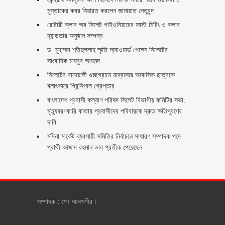
মুস্তাকের কবর যিয়ারত করলেন জামায়াত নেতৃবৃন্দ ‎
রোটারী ক্লাব অব সিলেট পাইওনিয়ারের ফাস্ট মিটিং ও কলার
হ্যান্ডভার অনুষ্ঠান সম্পন্ন
ড. মুহাম্মদ শহীদুল্লাহ স্মৃতি অ্যাওয়ার্ড পেলেন সিলেটের
সাংবাদিক মাহবুব আহমদ
সিলেটের বাদেয়ালী গুচ্ছগ্রামে মাদ্রাসার আবাসিক ছাত্রকে
বলাৎকারে প্রিন্সিপাল গ্রেপ্তার ‎
বাংলাদেশ প্রবাসী কল্যাণ পরিষদ সিলেট বিভাগীয় কমিটির সভা:
মৃত্যুবরণকারি কাতার প্রবাসীদের পরিবারকে দ্রুত ক্ষতিপূরণের
দাবি
মদিনা মার্কেট ব্যবসায়ী সমিতির নির্বাচনে সাধারণ সম্পাদক পদে
প্রার্থী আজাদ রহমান ডাব প্রতীক পেয়েছেন ‎
সম্পাদক : মোঃ আলমগীর।