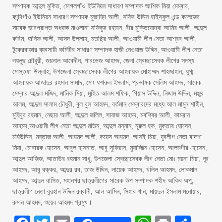
সম্পাদক আব্দুল মুকিত, মোগলগাঁও ইউনিয়ন সাধারণ সম্পাদক আশিক মিয়া মেম্বার,
কান্দিগাঁও ইউনিয়ন সাধারণ সম্পাদক মুজাহিদ আলী, সফির উদ্দিন হাইস্কুল এন্ড কলেজের
সাবেক ভারপ্রাপ্ত অধ্যক্ষ মাওলানা সফিকুর রহমান, বীর মুক্তিযোদ্বা আমির আলী, আব্দুল
করিম, হানিফ আলী, আসদ উল্লাহ, মতছির আলী, আওয়ামী লীগ নেতা আশ্রব আলী,
টুকেরবাজার ব্যবসায়ী কমিটির সাধারণ সম্পাদক হাজী নেওয়াজ উদ্দিন, আওয়ামী লীগ নেতা
লয়লুছ চৌধুরী, জয়নাল আবেদীন, পারভেজ আহমদ, জেলা স্বেচ্ছাসেবক লীগের সদস্য
মোস্তফা উল্লাহ, উপজেলা স্বেচ্ছাসেবক লীগের আহবায়ক মোহাম্মদ শাহজাহান, যুগ্ম
আহবায়ক আজাদুর রহমান সামাদ, মোঃ ফখরুল ইসলাম, প্রভাষক সেলিম আহমদ, সাবেক
মেম্বার আব্দুল মজিদ, মানিক মিয়া, মুহিত আলম শফিক, গিয়াস উদ্দিন, নিজাম উদ্দিন, মঞ্জুর
আলম, আব্দুস সালাম চৌধুরী, বুল বুল আহমদ, বর্তমান মেম্বারদের মধ্যে আল মামুন শাহীন,
মুহিবুর রহমান, নেছার আলী, আব্দুল জলিল, সাবাজ আহমদ, মবশ্বির আলী, কামরান
আহমদ,আওয়ামী লীগ নেতা আব্দুল মতিন, আব্দুল মন্নান, নূরুল হক, মুক্তার হোসেন,
মহিউদ্দিন, মন্তাজ আলী, আহমদ আলী, কয়েস আহমদ, আসই মিয়া, যুবলীগ নেতা বাদশা
মিয়া, মোবারক হোসেন, আবুল হাসনাত, আবু সুফিয়ান, মুয়াজ্জিন হোসেন, আলমগীর হোসেন,
আব্দুল আজিজ, আতাউর রহমান সাধু, উপজেলা স্বেচ্ছাসেবক লীগ নেতা মোঃ ময়না মিয়া, নূর
আহমদ, আবু বক্কর, আব্দুর রব, তাজ উদ্দিন, লায়েক আহমদ, খলিল আহমদ, লোকমান
আহমদ, আব্দুল বাসিত, মহানগর ছাত্রলীগের সাবেক উপ সম্পাদক শহীদ আকিব অপু,
ছাত্রলীগ নেতা বুরহান উদ্দিন রব্বানী, আল আমিন, সিহাব খান, মায়দুল ইসলাম মনোয়ার,
রুমান আহমদ, শুয়েব আহমদ প্রমুখ।