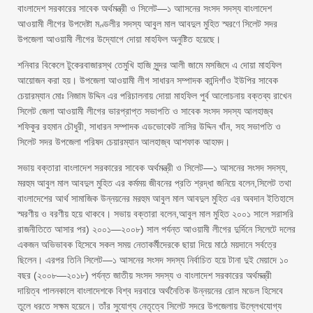
বাংলাদেশ সরকারের সাবেক অর্থমন্ত্রী ও সিলেট—১ আাসনের সংসদ সদস্য বাংলাদেশ
আওয়ামী লীগের উপদেষ্টা মণ্ডলীর সদস্য আবুল মাল আবদুল মুহিত স্মরণে সিলেট সদর
উপজেলা আওয়ামী লীগের উদ্যোগে দোয়া মাহফিল অনুষ্টিত হয়েছে।
শনিবার বিকেলে টুকেরবাজারস্থ তেমুখি হাজি সুন্দর আলী জামে মসজিদে এ দোয়া মাহফিল
আয়োজন করা হয়। উপজেলা আওয়ামী লীগ সাধারন সম্পাদক কান্দিগাঁও ইউপির সাবেক
চেয়ারম্যান মোঃ নিজাম উদ্দিন এর পরিচালনায় দোয়া মাহফিল পুর্ব আলোচনায় বক্তব্য রাখেন
সিলেট জেলা আওয়ামী লীগের ভারপ্রাপ্ত সভাপতি ও সাবেক সংসদ সদস্য আলহাজ্ব
শফিকুর রহমান চৌধুরী, সাধারন সম্পাদক এডভোকেট নাসির উদ্দিন খাঁন, সহ সভাপতি ও
সিলেট সদর উপজেলা পরিষদ চেয়ারম্যান আলহাজ্ব আশফাক আহমদ।
সভায় বক্তারা বাংলাদেশ সরকারের সাবেক অর্থমন্ত্রী ও সিলেট—১ আসনের সংসদ সদস্য,
মরহুম আবুল মাল আবদুল মুহিত এর কর্মময় জীবনের প্রতি শ্রদ্ধা জনিয়ে বলেন,সিলেট তথা
বাংলাদেশের আর্থ সামাজিক উন্নয়নের মরহুম আবুল মাল আবদুল মুহিত এর অবদান ইতিহাসে
স্মরণীয় ও বরণীয় হয়ে থাকবে। সভায় বক্তারা বলেন,আবুল মাল মুহিত ২০০১ সালে সরাসরি
রাজনীতিতে আসার পর) ২০০১—২০০৮) সাল পর্যন্ত আওয়ামী লীগের দুর্দিনে সিলেটে দলের
একজন অভিভাবক হিসেবে সকল সময় নেতাকর্মীদেরকে ছায়া দিয়ে মাঠে ময়দানে সর্বত্রে
ছিলেন। এরপর তিনি সিলেট—১ আসনের সংসদ সদস্য নির্বাচিত হয়ে টানা দুই মেয়াদে ১০
বছর (২০০৮—২০১৮) পর্যন্ত জাতীয় সংসদ সদস্য ও বাংলাদেশ সরকারের অর্থমন্ত্রী
দায়িত্ব পালনকালে বাংলাদেশকে বিশ্ব দরবারে অর্থনৈতিক উন্নয়নের রোল মডেল হিসেবে
তুলে ধরতে সক্ষম হয়েনে। তাঁর সুযোগ্য নেতৃত্বে সিলেট সদরে উপজেলায় উল্লেখযোগ্য