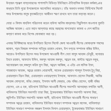
উন্নয়ন প্রকল্প বাস্তবায়নের পাশাপাশি বিভিন্ন ইউনিয়নে ঐতিহাসিক উন্নয়ন কর্মকাণ্ডের
মাধ্যমে তিনি পুরো উপজেলাকে আলোকিত করেছেন। তাঁর অবদান দলমত নির্বিশেষে সিলেট
সদর উপজেলার মানুষ কৃতজ্ঞচিত্তে আজীবন স্মরণ রাখবে বলে তারা মন্তব্য করেন।
দোয়া ও মিলাদ মাহফিল পরিচালনা করেন হাউসা আলিম মাদ্রাসার প্রিন্সিপাল মাওলানা মুফতি
আজিজ আহমদ। এতে মহান আল্লাহর কাছে মরহুমের মাগফেরাত কামনা ও দেশ জাতির
কল্যাণ কামনা করে বিশেষ মোনাজাত করা হয়।
এসময় বিশিষ্টজনের মধ্যে উপস্থিত ছিলেন সিলেট জেলা আওয়ামী লীগের কোষাধ্যক্ষ শমসের
জামাল, শ্রম বিষয়ক সম্পাদক সাইফুর রহমান খোকন, উপ দপ্তর সম্পাদক মজির উদ্দিন,
আরোও উপস্থিত ছিলেন সদর উপজেলা আওয়ামী লীগ নেতা মাসুম আহমদ চৌধুরী, মনোয়ার
ইবনে রহমান, আফতাব উদ্দিন, মকসুদ আহমদ মকসুদ, আব্দুল হক, মাস্টার আব্দুস শুকুর,
আনোয়ারুল হক,ফজলুল করিম ফুল মিয়া, আব্দুল আজিজ, এ এইচ এম মালিক ইমন,
শাহজাহান আহমদ, আব্দুর রহমান খোরাসানী, সাবেক চেয়ারম্যান শামসুল ইসলাম টুনু মিয়া,
চেয়ারম্যান হিরন মিয়া, চেয়ারম্যান ওবায়দুল্লাহ ইসহাক, আফতাব হোসেন সিরাজী, আমির
আহমদ মোস্তফা, মনির মেম্বার, ইসলাম আলী মেম্বার, মোঃ নজির হোসেন, হাজী নজির
হোসেন, এম এ হক, হাটখোলা ইউনিয়ন আওয়ামী লীগের সভাপতি আলহাজ্ব মশাহিদ আলী,
খাদিমনগর ইউনিয়ন সভাপতি তারা মিয়া, টুকেরবাজার ইউনিয়ন সভাপতি আফসা মিয়া,
কান্দিগাঁও ইউনিয়ন সভাপতি আজম আলী, হাটখোলা ইউনিয়ন আওয়ামী লীগের সাধারণ
সম্পাদক আব্দুর রহমান, খাদিমনগর ইউনিয়ন সাধারণ সম্পাদক আব্দুল মালেক, খাদিমপাড়া
ইউনিয়ন সাধারণ সম্পাদক নজরুল ইসলাম বিলাল চেয়ারম্যান, টুকেরবাজার ইউনিয়ন সাধারণ