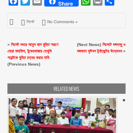
Facebook
Twitter
Email
WhatsAp
Print
Sha
Share
সিলেট
No Comments »
«
সিলেট সদরে আবুল মাল মুহিত স্মরণে
(Next News)
সিলেটে বঙ্গবন্ধু ও
দোয়া মাহফিল, টুকেরবাজার তেমুখি
বঙ্গমাতা ফুটবল টুর্নামেন্টের উদ্বোধন
»
পয়েন্টকে মুহিত চত্বর করার দাবি
(Previous News)
RELATED NEWS