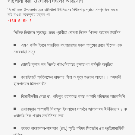
গাছপালা কাটা ও দোকান দখলের অভিযোগ
সিলেট সদর উপজেলার ২নং হাটখোলা ইউনিয়নের দিঘীরপাড় গ্রামে সাম্প্রতিক সময়ে
ঘটে যাওয়া আব্দুল্লাহ হত্যার পর
READ MORE
সিসিক নির্বাচনে স্বতন্ত্র মেয়র প্রার্থীতা ঘোষণা দিলেন শিক্ষক আহমদ ইয়াসিন
এমএ করিম ইবনে মচ্ছব্বির বাংলাদেশের সকল মানুষের চোখে ছিলেন এক
নজরকাড়া মানুষ ‎
রোটারি ক্লাব অব সিলেট পাইওনিয়ারের বৃক্ষরোপণ কর্মসূচি অনুষ্ঠিত
কানাইঘাটে প্রতিপক্ষের হামলায় পিতা ও পুত্র গুরুতর আহত।। ওসমানী
হাসপাতালে চিকিৎসাধীন
বিরোধীদলীয় নেতা ডা. শফিকুর রহমানের কাছে গণদাবি পরিষদের স্মারকলিপি ‎
চেয়ারম্যান পদপ্রার্থী সিরাজুল ইসলামের সমর্থনে জালালাবাদ ইউনিয়নের ৪ নং
ওয়ার্ডের নিজ পাড়ায় মতবিনিময় সভা
হযরত শাহ্জালাল-শাহ্পরাণ (রহ.) স্মৃতি পরিষদ সিলেটের ৫ম প্রতিষ্ঠাবার্ষিকী
পালিত ‎​