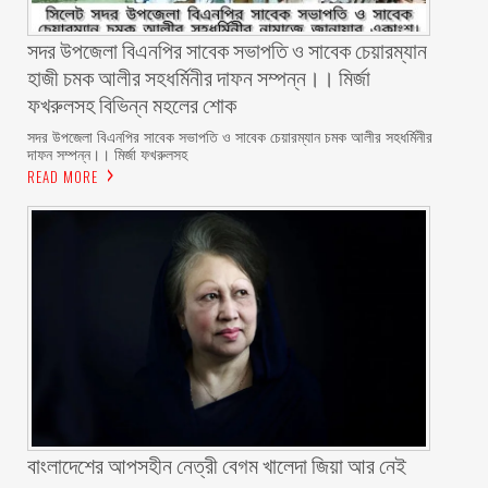
সদর উপজেলা বিএনপির সাবেক সভাপতি ও সাবেক চেয়ারম্যান
হাজী চমক আলীর সহধর্মিনীর দাফন সম্পন্ন।। মির্জা
ফখরুলসহ বিভিন্ন মহলের শোক
সদর উপজেলা বিএনপির সাবেক সভাপতি ও সাবেক চেয়ারম্যান চমক আলীর সহধর্মিনীর
দাফন সম্পন্ন।। মির্জা ফখরুলসহ
READ MORE
বাংলাদেশের আপসহীন নেত্রী বেগম খালেদা জিয়া আর নেই