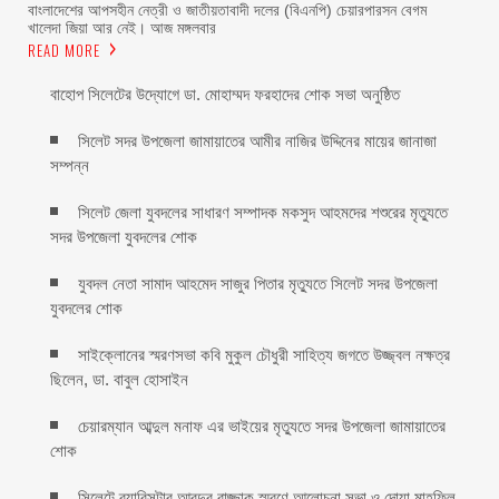
বাংলাদেশের আপসহীন নেত্রী ও জাতীয়তাবাদী দলের (বিএনপি) চেয়ারপারসন বেগম
খালেদা জিয়া আর নেই। আজ মঙ্গলবার
READ MORE
বাহোপ সিলেটের উদ্যোগে ডা. মোহাম্মদ ফরহাদের শোক সভা অনুষ্ঠিত
সিলেট সদর উপজেলা জামায়াতের আমীর নাজির উদ্দিনের মায়ের জানাজা
সম্পন্ন
সিলেট জেলা যুবদলের সাধারণ সম্পাদক মকসুদ আহমদের শশুরের মৃত্যুতে
সদর উপজেলা যুবদলের শোক
যুবদল নেতা সামাদ আহমেদ সাজুর পিতার মৃত্যুতে সিলেট সদর উপজেলা
যুবদলের শোক
সাইক্লোনের স্মরণসভা কবি মুকুল চৌধুরী সাহিত্য জগতে উজ্জ্বল নক্ষত্র
ছিলেন, ডা. বাবুল হোসাইন
চেয়ারম্যান আব্দুল মনাফ এর ভাইয়ের মৃত্যুতে সদর উপজেলা জামায়াতের
শোক
সিলেটে ব্যারিসটার আবদুর রাজ্জাক স্মরণে আলোচনা সভা ও দোয়া মাহফিল