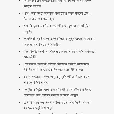
সিসিক নির্বাচনে স্বতন্ত্র মেয়র প্রার্থীতা ঘোষণা দিলেন শিক্ষক
আহমদ ইয়াসিন
এমএ করিম ইবনে মচ্ছব্বির বাংলাদেশের সকল মানুষের চোখে
ছিলেন এক নজরকাড়া মানুষ ‎
রোটারি ক্লাব অব সিলেট পাইওনিয়ারের বৃক্ষরোপণ কর্মসূচি
অনুষ্ঠিত
কানাইঘাটে প্রতিপক্ষের হামলায় পিতা ও পুত্র গুরুতর আহত।।
ওসমানী হাসপাতালে চিকিৎসাধীন
বিরোধীদলীয় নেতা ডা. শফিকুর রহমানের কাছে গণদাবি পরিষদের
স্মারকলিপি ‎
চেয়ারম্যান পদপ্রার্থী সিরাজুল ইসলামের সমর্থনে জালালাবাদ
ইউনিয়নের ৪ নং ওয়ার্ডের নিজ পাড়ায় মতবিনিময় সভা
হযরত শাহ্জালাল-শাহ্পরাণ (রহ.) স্মৃতি পরিষদ সিলেটের ৫ম
প্রতিষ্ঠাবার্ষিকী পালিত ‎​
কেন্দ্রীয় কর্মসূচীর অংশ হিসেবে সিলেট সদরে শহীদ ওয়াসিম ও
মুস্তাকের কবর যিয়ারত করলেন জামায়াত নেতৃবৃন্দ ‎
রোটারী ক্লাব অব সিলেট পাইওনিয়ারের ফাস্ট মিটিং ও কলার
হ্যান্ডভার অনুষ্ঠান সম্পন্ন