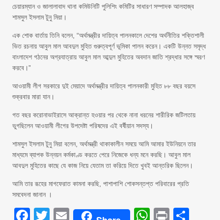
চেয়ারম্যান ও জালালাবাদ থানা কমিউনিটি পুলিশিং কমিটির সাধারণ সম্পাদক আলহাজ্ব
শামসুল ইসলাম টুনু মিয়া।
এক শোক বার্তায় তিনি বলেন, “অর্থমন্ত্রীর দায়িত্ব পালনকালে দেশের অর্থনীতির শক্তিশালী
ভিত রচনায় আবুল মাল আবদুল মুহিত গুরুত্বপূর্ণ ভূমিকা পালন করেন। একটি উন্নত সমৃদ্ধ
বাংলাদেশ গঠনের অগ্রযাত্রায় আবুল মাল আব্দুল মুহিতের অবদান জাতি শ্রদ্ধার সঙ্গে স্মরণ
করবে।”
আওয়ামী লীগ সরকারে দুই মেয়াদে অর্থমন্ত্রীর দায়িত্ব পালনকারী মুহিত ৮৮ বছর বয়সে
শুক্রবার মারা যান।
গত বছর করোনাভাইরাসে আক্রান্ত হওয়ার পর থেকে নানা ধরনের শারীরিক জটিলতায়
ভুগছিলেন আওয়ামী লীগের উপদেষ্টা পরিষদের এই বর্ষীয়ান সদস্য।
শামসুল ইসলাম টুনু মিয়া বলেন, অর্থমন্ত্রী থাকাকালীন সময়ে আমি আমার ইউনিয়নে তার
মাধ্যমে ব্যাপক উন্নয়ন কর্মকাণ্ড করতে পেরে নিজেকে ধন্য মনে করছি। আবুল মাল
আবদুল মুহিতের কাছে যে কাজ নিয়ে যেতাম তা করিয়ে দিতে খুবই আন্তরিক ছিলেন।
আমি তার রূহের মাগফেরাত কামনা করছি, পাশাপাশি শোকসন্তপ্ত পরিবারের প্রতি
সমবেদনা জানান ।
Facebook
Twitter
Email
WhatsAp
Print
Sha
Share