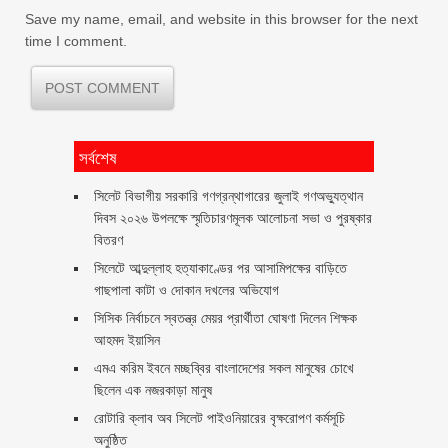
Save my name, email, and website in this browser for the next
time I comment.
সর্বশেষ
সিলেট বিভাগীয় সরকারি গণগ্রন্থাগারের জুলাই গণঅভ্যুত্থান
দিবস ২০২৬ উপলক্ষে স্মৃতিচারণমূলক আলোচনা সভা ও পুরষ্কার
বিতরণ ‎ ‎
সিলেটে আব্দুল্লাহ হত্যাকাণ্ডের পর আসামিপক্ষের বাড়িতে
গাছপালা কাটা ও দোকান দখলের অভিযোগ
সিসিক নির্বাচনে স্বতন্ত্র মেয়র প্রার্থীতা ঘোষণা দিলেন শিক্ষক
আহমদ ইয়াসিন
এমএ করিম ইবনে মচ্ছব্বির বাংলাদেশের সকল মানুষের চোখে
ছিলেন এক নজরকাড়া মানুষ ‎
রোটারি ক্লাব অব সিলেট পাইওনিয়ারের বৃক্ষরোপণ কর্মসূচি
অনুষ্ঠিত