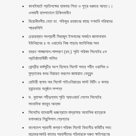
কানাইঘাটে প্রতিপক্ষের হামলায় পিতা ও পুত্র গুরুতর আহত।।
ওসমানী হাসপাতালে চিকিৎসাধীন
বিরোধীদলীয় নেতা ডা. শফিকুর রহমানের কাছে গণদাবি পরিষদের
স্মারকলিপি ‎
চেয়ারম্যান পদপ্রার্থী সিরাজুল ইসলামের সমর্থনে জালালাবাদ
ইউনিয়নের ৪ নং ওয়ার্ডের নিজ পাড়ায় মতবিনিময় সভা
হযরত শাহ্জালাল-শাহ্পরাণ (রহ.) স্মৃতি পরিষদ সিলেটের ৫ম
প্রতিষ্ঠাবার্ষিকী পালিত ‎​
কেন্দ্রীয় কর্মসূচীর অংশ হিসেবে সিলেট সদরে শহীদ ওয়াসিম ও
মুস্তাকের কবর যিয়ারত করলেন জামায়াত নেতৃবৃন্দ ‎
রোটারী ক্লাব অব সিলেট পাইওনিয়ারের ফাস্ট মিটিং ও কলার
হ্যান্ডভার অনুষ্ঠান সম্পন্ন
ড. মুহাম্মদ শহীদুল্লাহ স্মৃতি অ্যাওয়ার্ড পেলেন সিলেটের
সাংবাদিক মাহবুব আহমদ
সিলেটের বাদেয়ালী গুচ্ছগ্রামে মাদ্রাসার আবাসিক ছাত্রকে
বলাৎকারে প্রিন্সিপাল গ্রেপ্তার ‎
বাংলাদেশ প্রবাসী কল্যাণ পরিষদ সিলেট বিভাগীয় কমিটির সভা:
মৃত্যুবরণকারি কাতার প্রবাসীদের পরিবারকে দ্রুত ক্ষতিপূরণের