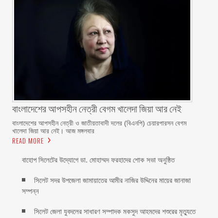
বাংলাদেশের আপসহীন নেত্রী বেগম খালেদা জিয়া আর নেই
বাংলাদেশের আপসহীন নেত্রী ও জাতীয়তাবাদী দলের (বিএনপি) চেয়ারপারসন বেগম
খালেদা জিয়া আর নেই। আজ মঙ্গলবার
READ MORE
বাহোপ সিলেটের উদ্যোগে ডা. মোহাম্মদ ফরহাদের শোক সভা অনুষ্ঠিত
সিলেট সদর উপজেলা জামায়াতের আমীর নাজির উদ্দিনের মায়ের জানাজা
সম্পন্ন
সিলেট জেলা যুবদলের সাধারণ সম্পাদক মকসুদ আহমদের শশুরের মৃত্যুতে