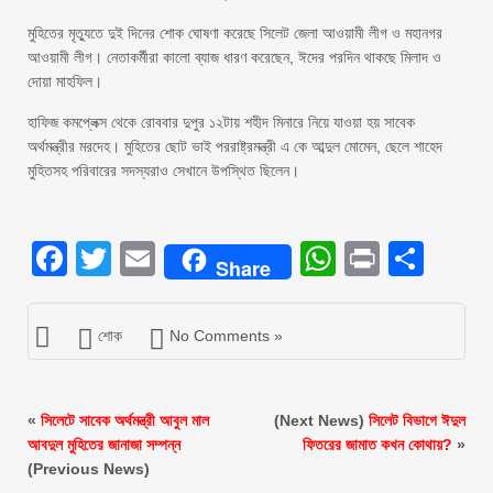
মুহিতের মৃত্যুতে দুই দিনের শোক ঘোষণা করেছে সিলেট জেলা আওয়ামী লীগ ও মহানগর
আওয়ামী লীগ। নেতাকর্মীরা কালো ব্যাজ ধারণ করেছেন, ঈদের পরদিন থাকছে মিলাদ ও
দোয়া মাহফিল।
হাফিজ কমপ্লেক্স থেকে রোববার দুপুর ১২টায় শহীদ মিনারে নিয়ে যাওয়া হয় সাবেক
অর্থমন্ত্রীর মরদেহ। মুহিতের ছোট ভাই পররাষ্ট্রমন্ত্রী এ কে আব্দুল মোমেন, ছেলে শাহেদ
মুহিতসহ পরিবারের সদস্যরাও সেখানে উপস্থিত ছিলেন।
Facebook
Twitter
Email
WhatsAp
Print
Sha
Share
শোক
No Comments »
«
সিলেটে সাবেক অর্থমন্ত্রী আবুল মাল
(Next News)
সিলেট বিভাগে ঈদুল
আবদুল মুহিতের জানাজা সম্পন্ন
ফিতরের জামাত কখন কোথায়?
»
(Previous News)