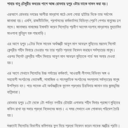
শাহার বানু চৌধুরীর কবরের পাশে আজ রোববার দুপুর ৩টায় তাকে দাফন করা হয়।
এরআগে রোববার নগরের আলীয়া মাদ্রাসা মাঠে বেলা সোয়া দুইটার দিকে তার সর্বশেষ
জানাজা হয়। এমপি, রাজনীতিবিদ, প্রশাসনের কর্মকর্তাসহ বিভিন্ন শ্রেণি পেশার মানুষের ঢল
নামে। জানাজার নামাজের ইমামতি করেন সিলেটের প্রবীণ আলেম দরগাহ মাদ্রাসার মুহতামিন
মাওলানা মুহিবুল হক গাছবাড়ি।
এর আগে দুপুর ১২টার দিকে সাবেক অর্থমন্ত্রী আবুল মাল আবদুল মুহিতের মরদেহ সিলেট
কেন্দ্রীয় শহীদ মিনারে নেওয়ার পর তার প্রতি শ্রদ্ধা নিবেদন করছেন সর্বস্তরের মানুষ।
এরপর সিলেট কেন্দ্রীয় শহীদ মিনারে আবুল মাল আবদুল মুহিতকে গার্ড অব অনার দেওয়া
হয়।
এর আগে সেখানে সিলেটের উচ্চ পর্যায়ের কর্মকর্তা, আওয়ামী লীগসহ বিভিন্ন অঙ্গ ও
সহযোগী সংগঠনের নেতাকর্মী, সামাজিক ও সাংস্কৃতিক সংগঠনের সদস্যসহ সর্বস্তরের মানুষ
উপস্থিত হন। পরে সাবেক এই অর্থমন্ত্রীকে ফুলেল শ্রদ্ধায় চিরবিদায় জানান তার জন্মভূমির
বাসিন্দারা।
রোববার দুপুর ১২টা থেকে ১টা পর্যন্ত নগরীর চৌহাট্টা এলাকার শহীদ মিনার প্রাঙ্গণে মুহিতের
কফিন রাখা হয় সবার শ্রদ্ধা নিবেদনের জন্য। এ সময় সেখানে এক শোকাবহ পরিবেশ তৈরি
হয়।
শুরুতেই সিলেটের বিভাগীয় কমিশনার ফুল দিয়ে শ্রদ্ধা নিবেদন করেন সাবেক মন্ত্রীর প্রতি।