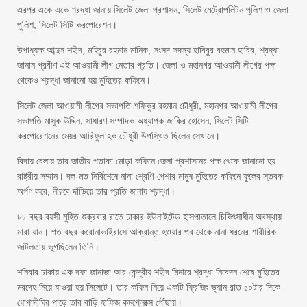
এরপর একে একে শ্রদ্ধা জানায় সিলেট জেলা প্রশাসন, সিলেট মেট্রোপলিটন পুলিশ ও জেলা
পুলিশ, সিলেট সিটি করপোরেশন।
উপাধ্যক্ষ আব্দুস শহীদ, মহিবুর রহমান মানিক, সংসদ সদস্য হাবিবুর বহমান হাবিব, শ্রদ্ধা
জানান প্রবীণ এই আওয়ামী লীগ নেতার প্রতি। জেলা ও মহানগর আওয়ামী লীগের পক্ষ
থেকেও শ্রদ্ধা জানানো হয় মুহিতের কফিনে।
সিলেট জেলা আওয়ামী লীগের সভাপতি শফিকুর রহমান চৌধুরী, মহানগর আওয়ামী লীগের
সভাপতি মাসুক উদ্দিন, সাধারণ সম্পাদক অধ্যাপক জাকির হোসেন, সিলেট সিটি
করপোরেশনের মেয়র আরিফুল হক চৌধুরী উপস্থিত ছিলেন সেখানে।
বিদায় বেলায় তার জাতীয় পতাকা মোড়া কফিনে জেলা প্রশাসনের পক্ষ থেকে জানানো হয়
রাষ্ট্রীয় সম্মান। দল-মত নির্বিশেষে নানা শ্রেণি-পেশার মানুষ মুহিতের কফিনে ফুলের স্তবক
অর্পণ করে, নীরবে দাঁড়িয়ে তার প্রতি জানায় শ্রদ্ধা।
৮৮ বছর বয়সী মুহিত শুক্রবার রাতে ঢাকার ইউনাইটেড হাসপাতালে চিকিৎসাধীন অবস্থায়
মারা যান। গত বছর করোনাভাইরাসে আক্রান্ত হওয়ার পর থেকে নানা ধরনের শারীরিক
জটিলতায় ভুগছিলেন তিনি।
শনিবার ঢাকায় এক দফা জানাজা আর কেন্দ্রীয় শহীদ মিনারে শ্রদ্ধা নিবেদন শেষে মুহিতের
মরদেহ নিয়ে যাওয়া হয় সিলেটে। তার কফিন নিয়ে একটি ফ্রিজিং ভ্যান রাত ১০টার দিকে
ধোপাদীঘির পাড়ে তার বাড়ি হাফিজ কমপ্লেক্সে পৌঁছায়।