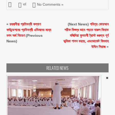
ধর্ম
No Comments »
«
রহমানীয়া প্রতিবন্ধী কল্যাণ
(Next News)
পবিত্র কোরআন
ফাউন্ডেশনের প্রতিবন্ধী এতিমদের মধ্যে
শরীফ বিশুদ্ধ ভাবে পড়তে দারুল কিরাত
নগদ অর্থ বিতরণ
(Previous
মজিদিয়া ফুলতলী ট্রাস্ট গুরুত্ব পূর্ণ
News)
ভূমিকা পালন করছে, এডভোকেট মিসবাহ
উদ্দিন সিরাজ
»
RELATED NEWS