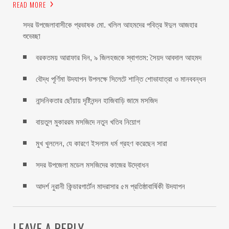
READ MORE
সদর উপজেলাবাসীকে প্রভাষক মো. খলিল আহমদের পবিত্র ঈদুল আজহার
শুভেচ্ছা
বরকতময় আরাফার দিন, ৯ জিলহজকে স্বাগতম: সৈয়দ আবদাল আহমদ
বৌদ্ধ পূর্ণিমা উদযাপন উপলক্ষে সিলেটে শান্তি শোভাযাত্রা ও মানববন্ধন
নান্দনিকতার ছোঁয়ায় দৃষ্টিনন্দন হাজিবাড়ি জামে মসজিদ
বায়তুল মুকাররম মসজিদে নতুন খতিব নিয়োগ
মুখ খুললেন, যে কারণে ইসলাম ধর্ম গ্রহণ করেছেন সারা
সদর উপজেলা মডেল মসজিদের কাজের উদ্বোধন
আদর্শ নুরানী কিন্ডারগার্টেন মাদরাসার ৫ম প্রতিষ্ঠাবার্ষিকী উদযাপন
LEAVE A REPLY