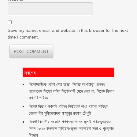
Save my name, email, and website in this browser for the next
time I comment.
সর্বশেষ
‎সিলেটবাসীকে ধোঁকা দেয়া হচ্ছে- সিলেট আখাউড়া রেলপথ
ডুয়েলগেজ সিঙ্গেল লাইন সিলেটবাসী মেনে নেবে না, সিলেট বিভাগ
গণদাবি পরিষদ
সিলেট বিভাগ গণদাবি পরিষদ নিউইয়র্ক শাখা গঠনের দায়িত্ব
পেলেন বীর মুক্তিযোদ্ধা মাহবুবুর রহমান চৌধুরী ‎ ‎
সিলেট বিভাগীয় সরকারি গণগ্রন্থাগারের জুলাই গণঅভ্যুত্থান
দিবস ২০২৬ উপলক্ষে স্মৃতিচারণমূলক আলোচনা সভা ও পুরষ্কার
বিতরণ ‎ ‎