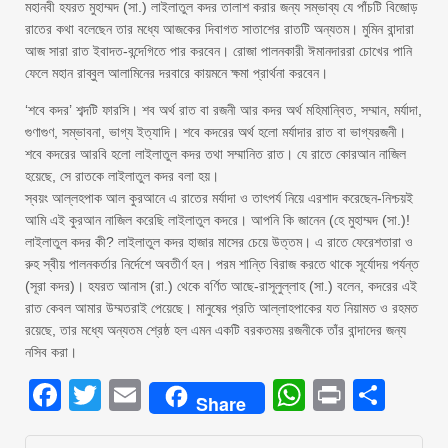
মহানবী হযরত মুহাম্মদ (সা.) লাইলাতুল কদর তালাশ করার জন্য সম্ভাব্য যে পাঁচটি বিজোড়
রাতের কথা বলেছেন তার মধ্যে আজকের দিবাগত সাতাশের রাতটি অন্যতম। মুমিন বান্দারা
আজ সারা রাত ইবাদত-বন্দেগিতে পার করবেন। রোজা পালনকারী ঈমানদাররা চোখের পানি
ফেলে মহান রাব্বুল আলামিনের দরবারে কায়মনে ক্ষমা প্রার্থনা করবেন।
‘শবে কদর’ শব্দটি ফারসি। শব অর্থ রাত বা রজনী আর কদর অর্থ মহিমান্বিত, সম্মান, মর্যাদা,
গুণাগুণ, সম্ভাবনা, ভাগ্য ইত্যাদি। শবে কদরের অর্থ হলো মর্যাদার রাত বা ভাগ্যরজনী।
শবে কদরের আরবি হলো লাইলাতুল কদর তথা সম্মানিত রাত। যে রাতে কোরআন নাজিল
হয়েছে, সে রাতকে লাইলাতুল কদর বলা হয়।
স্বয়ং আল্লহপাক আল কুরআনে এ রাতের মর্যাদা ও তাৎপর্য নিয়ে এরশাদ করেছেন-নিশ্চয়ই
আমি এই কুরআন নাজিল করেছি লাইলাতুল কদরে। আপনি কি জানেন (হে মুহাম্মদ (সা.)!
লাইলাতুল কদর কী? লাইলাতুল কদর হাজার মাসের চেয়ে উত্তম। এ রাতে ফেরেশতারা ও
রুহ স্বীয় পালনকর্তার নির্দেশে অবতীর্ণ হন। পরম শান্তি বিরাজ করতে থাকে সূর্যোদয় পর্যন্ত
(সূরা কদর)। হযরত আনাস (রা.) থেকে বর্ণিত আছে-রাসূলুল্লাহ (সা.) বলেন, কদরের এই
রাত কেবল আমার উম্মতরাই পেয়েছে। মানুষের প্রতি আল্লাহপাকের যত নিয়ামত ও রহমত
রয়েছে, তার মধ্যে অন্যতম শ্রেষ্ঠ হল এমন একটি বরকতময় রজনীকে তাঁর বান্দাদের জন্য
নসিব করা।
Facebook
Twitter
Email
WhatsAp
Print
Sha
Share