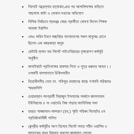
সিলেটে আব্দুল্লাহ হত্যাকাণ্ডের পর আসামিপক্ষের বাড়িতে
গাছপালা কাটা ও দোকান দখলের অভিযোগ
সিসিক নির্বাচনে স্বতন্ত্র মেয়র প্রার্থীতা ঘোষণা দিলেন শিক্ষক
আহমদ ইয়াসিন
এমএ করিম ইবনে মচ্ছব্বির বাংলাদেশের সকল মানুষের চোখে
ছিলেন এক নজরকাড়া মানুষ ‎
রোটারি ক্লাব অব সিলেট পাইওনিয়ারের বৃক্ষরোপণ কর্মসূচি
অনুষ্ঠিত
কানাইঘাটে প্রতিপক্ষের হামলায় পিতা ও পুত্র গুরুতর আহত।।
ওসমানী হাসপাতালে চিকিৎসাধীন
বিরোধীদলীয় নেতা ডা. শফিকুর রহমানের কাছে গণদাবি পরিষদের
স্মারকলিপি ‎
চেয়ারম্যান পদপ্রার্থী সিরাজুল ইসলামের সমর্থনে জালালাবাদ
ইউনিয়নের ৪ নং ওয়ার্ডের নিজ পাড়ায় মতবিনিময় সভা
হযরত শাহ্জালাল-শাহ্পরাণ (রহ.) স্মৃতি পরিষদ সিলেটের ৫ম
প্রতিষ্ঠাবার্ষিকী পালিত ‎​
কেন্দ্রীয় কর্মসূচীর অংশ হিসেবে সিলেট সদরে শহীদ ওয়াসিম ও
মুস্তাকের কবর যিয়ারত করলেন জামায়াত নেতৃবৃন্দ ‎