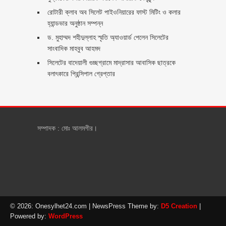
রোটারী ক্লাব অব সিলেট পাইওনিয়ারের ফাস্ট মিটিং ও কলার
হ্যান্ডভার অনুষ্ঠান সম্পন্ন
ড. মুহাম্মদ শহীদুল্লাহ স্মৃতি অ্যাওয়ার্ড পেলেন সিলেটের
সাংবাদিক মাহবুব আহমদ
সিলেটের বাদেয়ালী গুচ্ছগ্রামে মাদ্রাসার আবাসিক ছাত্রকে
বলাৎকারে প্রিন্সিপাল গ্রেপ্তার ‎
সম্পাদক : মোঃ আলমগীর।
© 2026: Onesylhet24.com
| NewsPress Theme by:
D5 Creation
|
Powered by:
WordPress