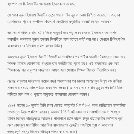
হাসপাতালে চিকিৎসাধীন অবস্থায় ইন্তেকাল করেছেন।
সোমবার নুরুল ইসলাম জিহাদীর ছেলে খালেদ বিন নূর এ তথ্য নিশ্চিত করেছেন। এছাড়া
হেফাজতের প্রচার সম্পাদক মাওলানা মহিউদ্দিন রব্বানীও খবরটি নিশ্চিত করেছেন।
এর আগে শনিবার রাত ৯টার দিকে অসুস্থ হয়ে পড়লে হেফাজতে ইসলাম বাংলাদেশের
মহাসচিব আল্লামা নুরুল ইসলাম জিহাদীকে হাসপাতালে ভর্তি করা হয়। সেখানে চিকিৎসাধীন
অবস্থায় শেষ নিশ্বাস ত্যাগ করেন তিনি।
আল্লামা নুরুল ইসলাম জিহাদী শিক্ষাজীবন সমাপ্তির পর পটিয়া থানাধীন কৈয়গ্রাম মাদরাসায়
শিক্ষক হিসেবে যোগদানের মাধ্যমে তার কর্মজীবনের সূচনা হয়। ওই মাদরাসায় এক বছর
শিক্ষকতার পর বাবুনগর মাদরাসায় আহুত হলে সেখানে শিক্ষক হিসেবে নিয়োজিত হন।
এরপর বাবুনগর মাদরাসায় কয়েক বছর অধ্যাপনার পর ঢাকার আশরাফুল উলুম বড় কাটারা
মাদরাসায় ১৯৮২ সাল পর্যন্ত অধ্যাপনা করেন। এ সময়ে তার বাবার মৃত্যুর পর তিনি নিজ
বাড়িতে চলে যান ও পুনরায় বাবুনগর মাদরাসায় যোগদান করেন।
১৯৮৪ সালের ১০ জুলাই তিনি ঢাকা জেলার অন্তর্গত খিলগাঁও-এ আল জামিয়াতুল ইসলামিয়া
মাখজানুল উলুম প্রতিষ্ঠা করেন। অদ্যাবধি তিনি এই মাদরাসার মহাপরিচালক ও শায়খুল
হাদিস হিসেবে দায়িত্বরত আছেন। পাশাপাশি তিনি দারুল উলুম হাটহাজারীর মজলিসে শূরা
এবং বেফাকুল মাদারিসিল আরাবিয়া বাংলাদেশের কেন্দ্রীয় মজলিসে শূরা ও আমেলার
গুরুত্বপূর্ণ সদস্য হিসেবে দায়িত্ব পালন করে যাচ্ছেন।