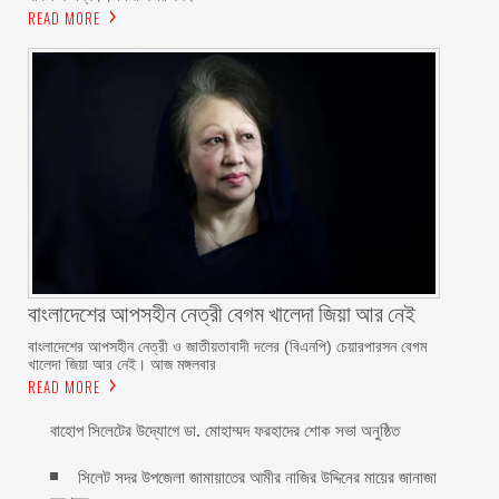
READ MORE
বাংলাদেশের আপসহীন নেত্রী বেগম খালেদা জিয়া আর নেই
বাংলাদেশের আপসহীন নেত্রী ও জাতীয়তাবাদী দলের (বিএনপি) চেয়ারপারসন বেগম
খালেদা জিয়া আর নেই। আজ মঙ্গলবার
READ MORE
বাহোপ সিলেটের উদ্যোগে ডা. মোহাম্মদ ফরহাদের শোক সভা অনুষ্ঠিত
সিলেট সদর উপজেলা জামায়াতের আমীর নাজির উদ্দিনের মায়ের জানাজা