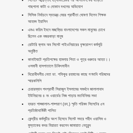
গাছপালা কাটা ও দোকান দখলের অভিযোগ
সিসিক নির্বাচনে স্বতন্ত্র মেয়র প্রার্থীতা ঘোষণা দিলেন শিক্ষক
আহমদ ইয়াসিন
এমএ করিম ইবনে মচ্ছব্বির বাংলাদেশের সকল মানুষের চোখে
ছিলেন এক নজরকাড়া মানুষ ‎
রোটারি ক্লাব অব সিলেট পাইওনিয়ারের বৃক্ষরোপণ কর্মসূচি
অনুষ্ঠিত
কানাইঘাটে প্রতিপক্ষের হামলায় পিতা ও পুত্র গুরুতর আহত।।
ওসমানী হাসপাতালে চিকিৎসাধীন
বিরোধীদলীয় নেতা ডা. শফিকুর রহমানের কাছে গণদাবি পরিষদের
স্মারকলিপি ‎
চেয়ারম্যান পদপ্রার্থী সিরাজুল ইসলামের সমর্থনে জালালাবাদ
ইউনিয়নের ৪ নং ওয়ার্ডের নিজ পাড়ায় মতবিনিময় সভা
হযরত শাহ্জালাল-শাহ্পরাণ (রহ.) স্মৃতি পরিষদ সিলেটের ৫ম
প্রতিষ্ঠাবার্ষিকী পালিত ‎​
কেন্দ্রীয় কর্মসূচীর অংশ হিসেবে সিলেট সদরে শহীদ ওয়াসিম ও
মুস্তাকের কবর যিয়ারত করলেন জামায়াত নেতৃবৃন্দ ‎