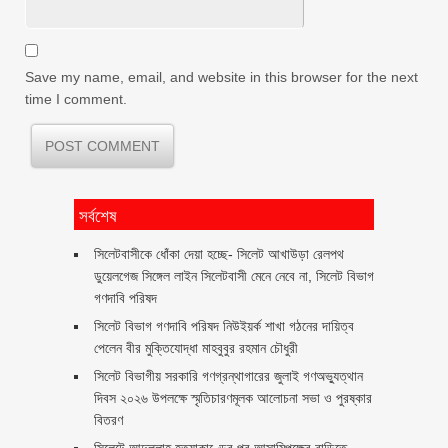
Save my name, email, and website in this browser for the next
time I comment.
সর্বশেষ
‎সিলেটবাসীকে ধোঁকা দেয়া হচ্ছে- সিলেট আখাউড়া রেলপথ
ডুয়েলগেজ সিঙ্গেল লাইন সিলেটবাসী মেনে নেবে না, সিলেট বিভাগ
গণদাবি পরিষদ
সিলেট বিভাগ গণদাবি পরিষদ নিউইয়র্ক শাখা গঠনের দায়িত্ব
পেলেন বীর মুক্তিযোদ্ধা মাহবুবুর রহমান চৌধুরী ‎ ‎
সিলেট বিভাগীয় সরকারি গণগ্রন্থাগারের জুলাই গণঅভ্যুত্থান
দিবস ২০২৬ উপলক্ষে স্মৃতিচারণমূলক আলোচনা সভা ও পুরষ্কার
বিতরণ ‎ ‎
সিলেটে আব্দুল্লাহ হত্যাকাণ্ডের পর আসামিপক্ষের বাড়িতে