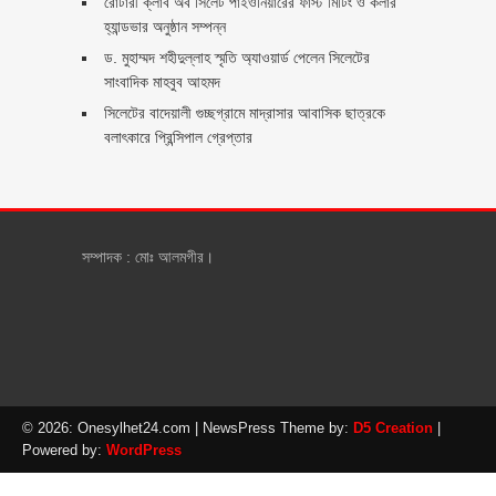
রোটারী ক্লাব অব সিলেট পাইওনিয়ারের ফাস্ট মিটিং ও কলার
হ্যান্ডভার অনুষ্ঠান সম্পন্ন
ড. মুহাম্মদ শহীদুল্লাহ স্মৃতি অ্যাওয়ার্ড পেলেন সিলেটের
সাংবাদিক মাহবুব আহমদ
সিলেটের বাদেয়ালী গুচ্ছগ্রামে মাদ্রাসার আবাসিক ছাত্রকে
বলাৎকারে প্রিন্সিপাল গ্রেপ্তার ‎
সম্পাদক : মোঃ আলমগীর।
© 2026: Onesylhet24.com
| NewsPress Theme by:
D5 Creation
|
Powered by:
WordPress