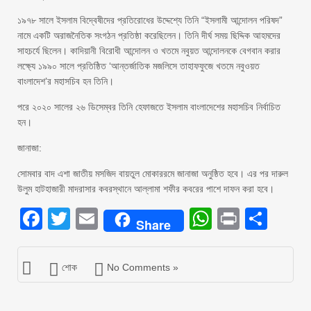
১৯৭৮ সালে ইসলাম বিদ্বেষীদের প্রতিরোধের উদ্দেশ্যে তিনি “ইসলামী আন্দোলন পরিষদ”
নামে একটি অরাজনৈতিক সংগঠন প্রতিষ্ঠা করেছিলেন। তিনি দীর্ঘ সময় ছিদ্দিক আহমদের
সাহচর্যে ছিলেন। কাদিয়ানী বিরোধী আন্দোলন ও খতমে নবুয়ত আন্দোলনকে বেগবান করার
লক্ষ্যে ১৯৯০ সালে প্রতিষ্ঠিত ‘আন্তর্জাতিক মজলিসে তাহাফফুজে খতমে নবুওয়ত
বাংলাদেশ’র মহাসচিব হন তিনি।
পরে ২০২০ সালের ২৬ ডিসেম্বর তিনি হেফাজতে ইসলাম বাংলাদেশের মহাসচিব নির্বাচিত
হন।
জানাজা:
সোমবার বাদ এশা জাতীয় মসজিদ বায়তুল মোকাররমে জানাজা অনুষ্ঠিত হবে। এর পর দারুল
উলুম হাটহাজারী মাদরাসার কবরস্থানে আল্লামা শফীর কবরের পাশে দাফন করা হবে।
Facebook
Twitter
Email
WhatsAp
Print
Sha
Share
শোক
No Comments »