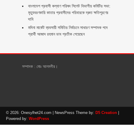
বাংলাদেশ প্রবাসী কল্যাণ পরিষদ সিলেট বিভাগীয় কমিটির সভা:
মৃত্যুবরণকারি কাতার প্রবাসীদের পরিবারকে দ্রুত ক্ষতিপূরণের
দাবি
মদিনা মার্কেট ব্যবসায়ী সমিতির নির্বাচনে সাধারণ সম্পাদক পদে
প্রার্থী আজাদ রহমান ডাব প্রতীক পেয়েছেন ‎
সম্পাদক : মোঃ আলমগীর।
© 2026: Onesylhet24.com
| NewsPress Theme by:
D5 Creation
|
Powered by:
WordPress