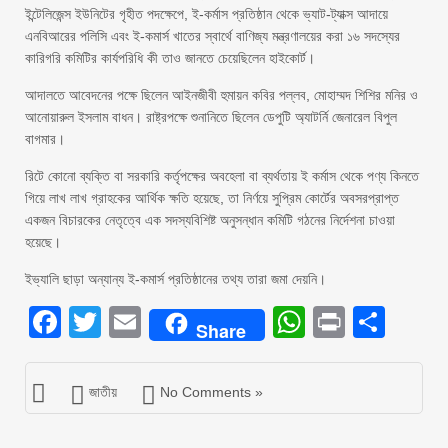
ইন্টেলিজেন্স ইউনিটের গৃহীত পদক্ষেপে, ই-কর্মাস প্রতিষ্ঠান থেকে ভ্যাট-ট্যাক্স আদায়ে
এনবিআরের পলিসি এবং ই-কমার্স খাতের স্বার্থে বাণিজ্য মন্ত্রণালয়ের করা ১৬ সদস্যের
কারিগরি কমিটির কার্যপরিধি কী তাও জানতে চেয়েছিলেন হাইকোর্ট।
আদালতে আবেদনের পক্ষে ছিলেন আইনজীবী হুমায়ন কবির পল্লব, মোহাম্মদ শিশির মনির ও
আনোয়ারুল ইসলাম বাধন। রাষ্ট্রপক্ষে শুনানিতে ছিলেন ডেপুটি অ্যাটর্নি জেনারেল বিপুল
বাগমার।
রিটে কোনো ব্যক্তি বা সরকারি কর্তৃপক্ষের অবহেলা বা ব্যর্থতায় ই কর্মাস থেকে পণ্য কিনতে
গিয়ে লাখ লাখ গ্রাহকের আর্থিক ক্ষতি হয়েছে, তা নির্ণয়ে সুপ্রিম কোর্টের অবসরপ্রাপ্ত
একজন বিচারকের নেতৃত্বে এক সদস্যবিশিষ্ট অনুসন্ধান কমিটি গঠনের নির্দেশনা চাওয়া
হয়েছে।
ইভ্যালি ছাড়া অন্যান্য ই-কমার্স প্রতিষ্ঠানের তথ্য তারা জমা দেয়নি।
Facebook
Twitter
Email
WhatsAp
Print
Sha
Share
জাতীয়
No Comments »