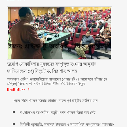
দুর্যোগ মোকাবিলায় যুবকদের সম্পৃক্ত হওয়ার আহ্বান
জানিয়েছেন প্রেসিডেন্ট ড. মির শাহ আলম ‎ ‎
অ্যামেচার রেডিও অ্যাসোসিয়েশন বাংলাদেশ (এআরএবি)’র আয়োজনে শনিবার (৪
এপ্রিল) বিকেলে নর্থ সাউথ ইউনিভার্সিটির অডিটোরিয়ামে ‘বিয়ন্ড
READ MORE
প্রেস সচিব খালেদা জিয়ার জানাজা-দাফন পূর্ণ রাষ্ট্রীয় মর্যাদায় হবে
বাংলাদেশের আপসহীন নেত্রী বেগম খালেদা জিয়া আর নেই
নির্বাচনী প্রস্তুতি, সক্ষমতা উন্নয়ন ও সহযোগিতা সম্প্রসারণে আনসার-