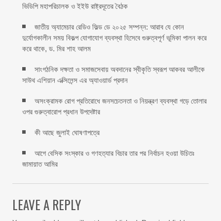
ভিডিপি মহাপরিচালক ও ইইউ রাষ্ট্রদূতের বৈঠক
জাতীয় অ্যামেচার রেডিও ফিল্ড ডে ২০২৫ সম্পন্ন: আরাব যে কোন
দুর্যোগকালীন সময় বিকল্প যোগাযোগ ব্যবস্থা হিসেবে গুরুত্বপূর্ণ ভূমিকা পালন করে
করে থাকে, ড. মির শাহ আলম
সাংগঠনিক দক্ষতা ও সমাজসেবায় অবদানের স্বীকৃতি স্বরূপ আকবর আলীকে
সাউথ এশিয়ান এক্সিলেন্স এর অ্যাওয়ার্ড প্রদান
অসংক্রামক রোগ প্রতিরোধে জনসচেতনতা ও নিয়ন্ত্রণ ব্যবস্থা গড়ে তোলার
ওপর গুরুত্বারোপ প্রধান উপদেষ্টার
কী আছে জুলাই ঘোষণাপত্রে
আগে বেসিক সংস্কার ও গণহত্যার বিচার তার পর নির্বাচন হওয়া উচিতঃ
জামায়াত আমির
LEAVE A REPLY