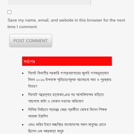
Save my name, email, and website in this browser for the next
time I comment.
সর্বশেষ
সিলেট বিভাগীয় সরকারি গণগ্রন্থাগারের জুলাই গণঅভ্যুত্থান
দিবস ২০২৬ উপলক্ষে স্মৃতিচারণমূলক আলোচনা সভা ও পুরষ্কার
বিতরণ ‎ ‎
সিলেটে আব্দুল্লাহ হত্যাকাণ্ডের পর আসামিপক্ষের বাড়িতে
গাছপালা কাটা ও দোকান দখলের অভিযোগ
সিসিক নির্বাচনে স্বতন্ত্র মেয়র প্রার্থীতা ঘোষণা দিলেন শিক্ষক
আহমদ ইয়াসিন
এমএ করিম ইবনে মচ্ছব্বির বাংলাদেশের সকল মানুষের চোখে
ছিলেন এক নজরকাড়া মানুষ ‎