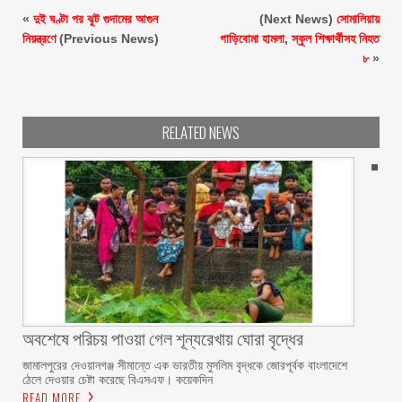
«
দুই ঘণ্টা পর ঝুট গুদামের আগুন
(Next News)
সোমালিয়ায়
নিয়ন্ত্রণে
(Previous News)
গাড়িবোমা হামলা, স্কুল শিক্ষার্থীসহ নিহত
৮
»
RELATED NEWS
অবশেষে পরিচয় পাওয়া গেল শূন্যরেখায় ঘোরা বৃদ্ধের
জামালপুরের দেওয়ানগঞ্জ সীমান্তে এক ভারতীয় মুসলিম বৃদ্ধকে জোরপূর্বক বাংলাদেশে
ঠেলে দেওয়ার চেষ্টা করেছে বিএসএফ। কয়েকদিন
READ MORE