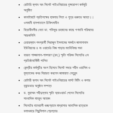
রোটারি ক্লাব অব সিলেট পাইওনিয়ারের বৃক্ষরোপণ কর্মসূচি
অনুষ্ঠিত
কানাইঘাটে প্রতিপক্ষের হামলায় পিতা ও পুত্র গুরুতর আহত।।
ওসমানী হাসপাতালে চিকিৎসাধীন
বিরোধীদলীয় নেতা ডা. শফিকুর রহমানের কাছে গণদাবি পরিষদের
স্মারকলিপি ‎
চেয়ারম্যান পদপ্রার্থী সিরাজুল ইসলামের সমর্থনে জালালাবাদ
ইউনিয়নের ৪ নং ওয়ার্ডের নিজ পাড়ায় মতবিনিময় সভা
হযরত শাহ্জালাল-শাহ্পরাণ (রহ.) স্মৃতি পরিষদ সিলেটের ৫ম
প্রতিষ্ঠাবার্ষিকী পালিত ‎​
কেন্দ্রীয় কর্মসূচীর অংশ হিসেবে সিলেট সদরে শহীদ ওয়াসিম ও
মুস্তাকের কবর যিয়ারত করলেন জামায়াত নেতৃবৃন্দ ‎
রোটারী ক্লাব অব সিলেট পাইওনিয়ারের ফাস্ট মিটিং ও কলার
হ্যান্ডভার অনুষ্ঠান সম্পন্ন
ড. মুহাম্মদ শহীদুল্লাহ স্মৃতি অ্যাওয়ার্ড পেলেন সিলেটের
সাংবাদিক মাহবুব আহমদ
সিলেটের বাদেয়ালী গুচ্ছগ্রামে মাদ্রাসার আবাসিক ছাত্রকে
বলাৎকারে প্রিন্সিপাল গ্রেপ্তার ‎