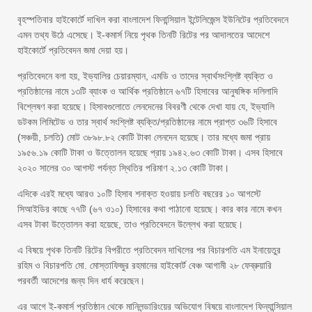
বৃহস্পতিবার হাইকোর্টে দাখিল করা বাংলাদেশ ফিনান্সিয়াল ইন্টেলিজেন্স ইউনিটের প্রতিবেদনে
এমন তথ্য উঠে এসেছে। ই-কমার্স নিয়ে পৃথক তিনটি রিটের পর আদালতের আদেশে
হাইকোর্টে প্রতিবেদন জমা দেয়া হয়।
প্রতিবেদনে বলা হয়, ইভ্যালির চেয়ারম্যান, এমডি ও তাদের স্বার্থসংশ্লিষ্ট ব্যক্তি ও
প্রতিষ্ঠানের নামে ১৩টি ব্যাংক ও আর্থিক প্রতিষ্ঠানে ৬৭টি হিসাবের আনুষঙ্গিক দলিলাদি
বিশ্লেষণ করা হয়েছে। হিসাবগুলোতে লেনদেনের বিবরণী থেকে দেখা যায় যে, ইভ্যালি
ডটকম লিমিটেড ও তার স্বার্থ সংশ্লিষ্ট ব্যক্তি/প্রতিষ্ঠানের নামে প্রাপ্ত ৩৬টি হিসাবে
(সঞ্চয়ী, চলতি) মোট ৩৮৯৮.৮২ কোটি টাকা লেনদেন হয়েছে। তার মধ্যে জমা প্রায়
১৯৫৬.১৯ কোটি টাকা ও উত্তোলন হয়েছে প্রায় ১৯৪২.৬৩ কোটি টাকা। এসব হিসাবে
২০২০ সালের ৩০ আগস্ট পর্যন্ত স্থিতির পরিমাণ ২.১৩ কোটি টাকা।
এদিকে এরই মধ্যে আরও ১০টি হিসাব শনাক্ত হওয়ায় চলতি বছরের ১০ আগস্টে
সিআইডির কাছে ৭৭টি (৬৭ ও১০) হিসাবের কথা পাঠানো হয়েছে। কার কার নামে কখন
এসব টাকা উত্তোলন করা হয়েছে, তাও প্রতিবেদনে উল্লেখ করা হয়েছে।
এ বিষয়ে পৃথক তিনটি রিটের বিপরীতে প্রতিবেদন দাখিলের পর বিচারপতি এম ইনায়েতুর
রহিম ও বিচারপতি মো. মোস্তাফিজুর রহমানের হাইকোর্ট বেঞ্চ আগামী ২৮ ফেব্রুয়ারি
পরবর্তী আদেশের জন্য দিন ধার্য করেছেন।
এর আগে ই-কমার্স প্রতিষ্ঠান থেকে মানিলন্ডারিংয়ের অভিযোগ বিষয়ে বাংলাদেশ ফিন্যান্সিয়াল