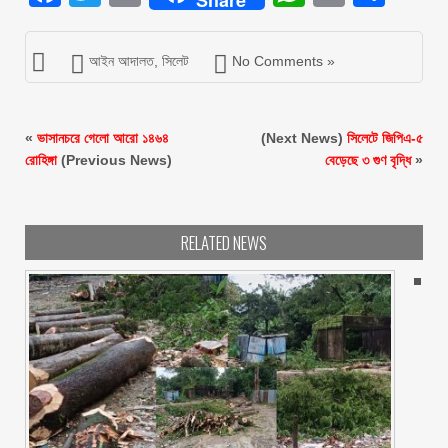
আইন আদালত
,
সিলেট
No Comments »
«
ভাসানচরে গেলো আরো ১৪৬৪
(Next News)
সিলেটে জিপিএ-৫
রোহিঙ্গা
(Previous News)
বেড়েছে ৩ গুণ বৃদ্ধি
»
RELATED NEWS