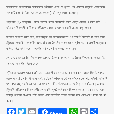
ভিকটিমের অভিযোগের ভিত্তিতে শ্রীমঙ্গল রেলওয়ে পুলিশ ওই ট্রেনের সহকারী জেনারেটর
অপারেটর জাহিদ মিয়া ওরফে জাবেদকে (২৫) গ্রেফতার করেছে।
শুক্রবার (২৯ জানুয়ারি) রাতে সিলেট থেকে ঢাকাগামী সুরমা মেইল ট্রেনে এ ঘটনা ঘটে। এ
ঘটনায় ওই তরুণী বাদী হয়ে শ্রীমঙ্গল রেলওয়ে থানায় একটি মামলা রুজু হয়েছে।
মামলার বিবরণে জানা যায়, লাউয়াছড়া বন অতিক্রমকালে ওই তরুণী টয়লেটে যাওয়ার সময়
ট্রেনের সহকারী জেনারেটর অপারেটর জাহিদ মিয়া তাকে জোর পূর্বক পাশের একটি অন্ধকার
বগিতে নিয়ে ধর্ষণ করে। তরুণীর বাড়ি ঢাকা সাভারের মুগড়াকান্দা।
গ্রেফতারকৃত জাহিদ মিয়া ওরফে জাবেদ কিশোরগঞ্জ জেলার করিমগঞ্জ উপজেলার জঙ্গলবাড়ি
গ্রামের জাহাঙ্গীর মিয়ার ছেলে।
শ্রীমঙ্গল রেলওয়ে থানার ওসি মো. আলমগীর হোসেন জানান, শুক্রবার রাতে সিলেট থেকে
ছেড়ে যাওয়া ঢাকাগামী সুরমা মেইল ট্রেনটি ভানুগাছ স্টেশন অতিক্রমের পরে ধর্ষণের ঘটনাটি
ঘটে বলে ওই তরুণী জানান। এ সময় ট্রেনটি লাউয়াছড়া বন অতিক্রম করছিলো। এরপর
ট্রেনটি শ্রীমঙ্গল স্টেশনে পৌঁছালে তরুণী প্লাটফর্মে নেমে চিৎকার করতে থাকেন। এ সময়
জাহিদ পালিয়ে যাওয়ার চেষ্টা করলে ট্রেন যাত্রীরা তাকে আটক করে রেলওয়ে থানায় সোপর্দ
করে।
Facebook
Twitter
Email
WhatsAp
Print
Sha
Share