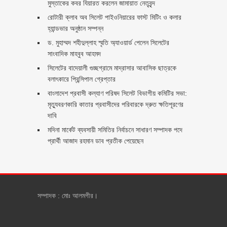
মুস্তাকের কবর যিয়ারত করলেন জামায়াত নেতৃবৃন্দ ‎
রোটারী ক্লাব অব সিলেট পাইওনিয়ারের ফাস্ট মিটিং ও কলার
হ্যান্ডভার অনুষ্ঠান সম্পন্ন
ড. মুহাম্মদ শহীদুল্লাহ স্মৃতি অ্যাওয়ার্ড পেলেন সিলেটের
সাংবাদিক মাহবুব আহমদ
সিলেটের বাদেয়ালী গুচ্ছগ্রামে মাদ্রাসার আবাসিক ছাত্রকে
বলাৎকারে প্রিন্সিপাল গ্রেপ্তার ‎
বাংলাদেশ প্রবাসী কল্যাণ পরিষদ সিলেট বিভাগীয় কমিটির সভা:
মৃত্যুবরণকারি কাতার প্রবাসীদের পরিবারকে দ্রুত ক্ষতিপূরণের
দাবি
মদিনা মার্কেট ব্যবসায়ী সমিতির নির্বাচনে সাধারণ সম্পাদক পদে
প্রার্থী আজাদ রহমান ডাব প্রতীক পেয়েছেন ‎
সম্পাদক : মোঃ আলমগীর।