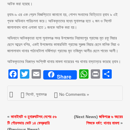
আটক করা হয়েছে।
র‌্যাব-৯ এর এক প্রেস বিজ্ঞপ্তিতে জানানো হয়, গোপন সংবাদের ভিত্তিতে র‌্যাব ৯ এই
পৃথক অভিযান পারিচলনা করে। আটককৃতদের মধ্যে সুনামগঞ্জ হতে ২ জন ও সিলেট
জালালাবাদ থানা এলাকা হতে ১ জনকে আটক করা হয়।
অভিযানে আটককৃতরা হলো সুনামগঞ্জ সদর উপজেলার নিয়ামতপুর গ্রামের মৃত রফু মিয়ার
ছেলে আব্দুল বশির, একই উপজেলার কামারভিটা গ্রামের সুরুজ মিয়ার ছেলে মানিক মিয়া ও
জালালাবাদ থানার পাঠানটোলা দর্জিপাড়া গ্রামের মৃত তজিমুল আলীর ছেলে শাহেদ আলী।
আটককৃতদের বিরুদ্ধে সংশ্লিষ্ট থানায় মামলা দায়েরের পর থানায় হস্তান্তর করেছে র‌্যাব।
Facebook
Twitter
Email
WhatsAp
Print
Sha
Share
সিলেট
,
সুনামগঞ্জ
No Comments »
«
কানাইঘাট ও চুনারুঘাটসহ দেশের ৫৬
(Next News)
জকিগঞ্জে ৬ বছরের
টি পৌরসভায় ভোট ১৪ ফেব্রুয়ারি
শিশুকে ধর্ষণ: থানায় মামলা
»
(Previous News)