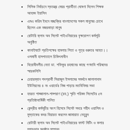
সিসিক নির্বাচনে স্বতন্ত্র মেয়র প্রার্থীতা ঘোষণা দিলেন শিক্ষক
আহমদ ইয়াসিন
এমএ করিম ইবনে মচ্ছব্বির বাংলাদেশের সকল মানুষের চোখে
ছিলেন এক নজরকাড়া মানুষ ‎
রোটারি ক্লাব অব সিলেট পাইওনিয়ারের বৃক্ষরোপণ কর্মসূচি
অনুষ্ঠিত
কানাইঘাটে প্রতিপক্ষের হামলায় পিতা ও পুত্র গুরুতর আহত।।
ওসমানী হাসপাতালে চিকিৎসাধীন
বিরোধীদলীয় নেতা ডা. শফিকুর রহমানের কাছে গণদাবি পরিষদের
স্মারকলিপি ‎
চেয়ারম্যান পদপ্রার্থী সিরাজুল ইসলামের সমর্থনে জালালাবাদ
ইউনিয়নের ৪ নং ওয়ার্ডের নিজ পাড়ায় মতবিনিময় সভা
হযরত শাহ্জালাল-শাহ্পরাণ (রহ.) স্মৃতি পরিষদ সিলেটের ৫ম
প্রতিষ্ঠাবার্ষিকী পালিত ‎​
কেন্দ্রীয় কর্মসূচীর অংশ হিসেবে সিলেট সদরে শহীদ ওয়াসিম ও
মুস্তাকের কবর যিয়ারত করলেন জামায়াত নেতৃবৃন্দ ‎
রোটারী ক্লাব অব সিলেট পাইওনিয়ারের ফাস্ট মিটিং ও কলার
হ্যান্ডভার অনুষ্ঠান সম্পন্ন