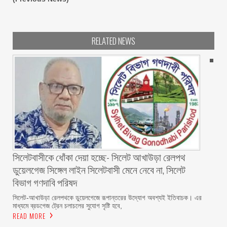
RELATED NEWS
‎সিলেটবাসীকে ধোঁকা দেয়া হচ্ছে- সিলেট আখাউড়া রেলপথ
ডুয়েলগেজ সিঙ্গেল লাইন সিলেটবাসী মেনে নেবে না, সিলেট
বিভাগ গণদাবি পরিষদ
‎​সিলেট-আখাউড়া রেলপথকে ডুয়েলগেজে রূপান্তরের উদ্যোগ অবশ্যই ইতিবাচক। এর
মাধ্যমে ব্রডগেজ ট্রেন চলাচলের সুযোগ সৃষ্টি হবে,
READ MORE