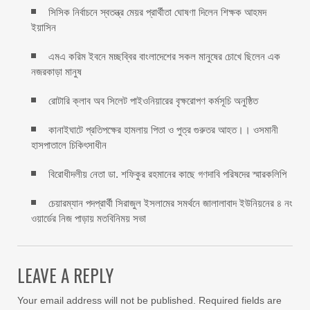
সিসিক নির্বাচনে স্বতন্ত্র মেয়র প্রার্থীতা ঘোষণা দিলেন শিক্ষক আহমদ
ইয়াসিন
এমএ করিম ইবনে মচ্ছব্বির বাংলাদেশের সকল মানুষের চোখে ছিলেন এক
নজরকাড়া মানুষ ‎
রোটারি ক্লাব অব সিলেট পাইওনিয়ারের বৃক্ষরোপণ কর্মসূচি অনুষ্ঠিত
কানাইঘাটে প্রতিপক্ষের হামলায় পিতা ও পুত্র গুরুতর আহত।। ওসমানী
হাসপাতালে চিকিৎসাধীন
বিরোধীদলীয় নেতা ডা. শফিকুর রহমানের কাছে গণদাবি পরিষদের স্মারকলিপি ‎
চেয়ারম্যান পদপ্রার্থী সিরাজুল ইসলামের সমর্থনে জালালাবাদ ইউনিয়নের ৪ নং
ওয়ার্ডের নিজ পাড়ায় মতবিনিময় সভা
LEAVE A REPLY
Your email address will not be published.
Required fields are