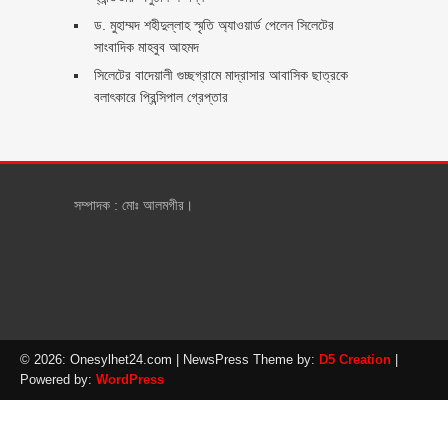
ড. মুহাম্মদ শহীদুল্লাহ স্মৃতি অ্যাওয়ার্ড পেলেন সিলেটের
সাংবাদিক মাহবুব আহমদ
সিলেটের বাদেয়ালী গুচ্ছগ্রামে মাদ্রাসার আবাসিক ছাত্রকে
বলাৎকারে প্রিন্সিপাল গ্রেপ্তার ‎
সম্পাদক : মোঃ আলমগীর।
© 2026: Onesylhet24.com
| NewsPress Theme by:
D5 Creation
|
Powered by:
WordPress