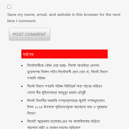
Save my name, email, and website in this browser for the next
time I comment.
সর্বশেষ
‎সিলেটবাসীকে ধোঁকা দেয়া হচ্ছে- সিলেট আখাউড়া রেলপথ
ডুয়েলগেজ সিঙ্গেল লাইন সিলেটবাসী মেনে নেবে না, সিলেট বিভাগ
গণদাবি পরিষদ
সিলেট বিভাগ গণদাবি পরিষদ নিউইয়র্ক শাখা গঠনের দায়িত্ব
পেলেন বীর মুক্তিযোদ্ধা মাহবুবুর রহমান চৌধুরী ‎ ‎
সিলেট বিভাগীয় সরকারি গণগ্রন্থাগারের জুলাই গণঅভ্যুত্থান
দিবস ২০২৬ উপলক্ষে স্মৃতিচারণমূলক আলোচনা সভা ও পুরষ্কার
বিতরণ ‎ ‎
সিলেটে আব্দুল্লাহ হত্যাকাণ্ডের পর আসামিপক্ষের বাড়িতে
গাছপালা কাটা ও দোকান দখলের অভিযোগ