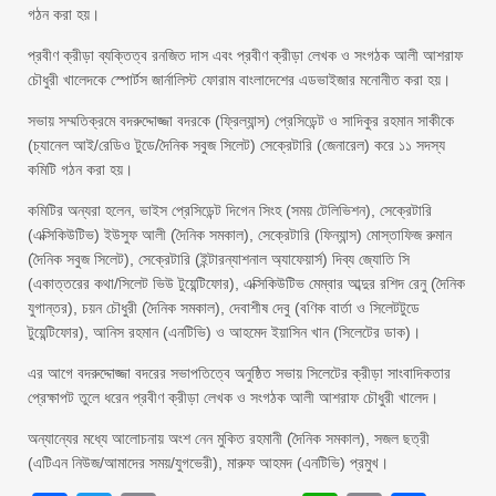
গঠন করা হয়।
প্রবীণ ক্রীড়া ব্যক্তিত্ব রনজিত দাস এবং প্রবীণ ক্রীড়া লেখক ও সংগঠক আলী আশরাফ
চৌধুরী খালেদকে স্পোর্টস জার্নালিস্ট ফোরাম বাংলাদেশের এডভাইজার মনোনীত করা হয়।
সভায় সম্মতিক্রমে বদরুদ্দোজ্জা বদরকে (ফ্রিল্যান্স) প্রেসিডেন্ট ও সাদিকুর রহমান সাকীকে
(চ্যানেল আই/রেডিও টুডে/দৈনিক সবুজ সিলেট) সেক্রেটারি (জেনারেল) করে ১১ সদস্য
কমিটি গঠন করা হয়।
কমিটির অন্যরা হলেন, ভাইস প্রেসিডেন্ট দিগেন সিংহ (সময় টেলিভিশন), সেক্রেটারি
(এক্সিকিউটিভ) ইউসুফ আলী (দৈনিক সমকাল), সেক্রেটারি (ফিন্যান্স) মোস্তাফিজ রুমান
(দৈনিক সবুজ সিলেট), সেক্রেটারি (ইন্টারন্যাশনাল অ্যাফেয়ার্স) দিব্য জ্যোতি সি
(একাত্তরের কথা/সিলেট ভিউ টুয়েন্টিফোর), এক্সিকিউটিভ মেম্বার আব্দুর রশিদ রেনু (দৈনিক
যুগান্তর), চয়ন চৌধুরী (দৈনিক সমকাল), দেবাশীষ দেবু (বণিক বার্তা ও সিলেটটুডে
টুয়েন্টিফোর), আনিস রহমান (এনটিভি) ও আহমেদ ইয়াসিন খান (সিলেটের ডাক)।
এর আগে বদরুদ্দোজ্জা বদরের সভাপতিত্বে অনুষ্ঠিত সভায় সিলেটের ক্রীড়া সাংবাদিকতার
প্রেক্ষাপট তুলে ধরেন প্রবীণ ক্রীড়া লেখক ও সংগঠক আলী আশরাফ চৌধুরী খালেদ।
অন্যান্যের মধ্যে আলোচনায় অংশ নেন মুকিত রহমানী (দৈনিক সমকাল), সজল ছত্রী
(এটিএন নিউজ/আমাদের সময়/যুগভেরী), মারুফ আহমদ (এনটিভি) প্রমুখ।