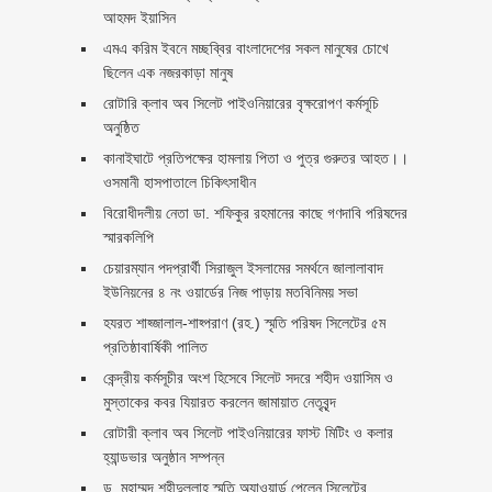
আহমদ ইয়াসিন
এমএ করিম ইবনে মচ্ছব্বির বাংলাদেশের সকল মানুষের চোখে
ছিলেন এক নজরকাড়া মানুষ ‎
রোটারি ক্লাব অব সিলেট পাইওনিয়ারের বৃক্ষরোপণ কর্মসূচি
অনুষ্ঠিত
কানাইঘাটে প্রতিপক্ষের হামলায় পিতা ও পুত্র গুরুতর আহত।।
ওসমানী হাসপাতালে চিকিৎসাধীন
বিরোধীদলীয় নেতা ডা. শফিকুর রহমানের কাছে গণদাবি পরিষদের
স্মারকলিপি ‎
চেয়ারম্যান পদপ্রার্থী সিরাজুল ইসলামের সমর্থনে জালালাবাদ
ইউনিয়নের ৪ নং ওয়ার্ডের নিজ পাড়ায় মতবিনিময় সভা
হযরত শাহ্জালাল-শাহ্পরাণ (রহ.) স্মৃতি পরিষদ সিলেটের ৫ম
প্রতিষ্ঠাবার্ষিকী পালিত ‎​
কেন্দ্রীয় কর্মসূচীর অংশ হিসেবে সিলেট সদরে শহীদ ওয়াসিম ও
মুস্তাকের কবর যিয়ারত করলেন জামায়াত নেতৃবৃন্দ ‎
রোটারী ক্লাব অব সিলেট পাইওনিয়ারের ফাস্ট মিটিং ও কলার
হ্যান্ডভার অনুষ্ঠান সম্পন্ন
ড. মুহাম্মদ শহীদুল্লাহ স্মৃতি অ্যাওয়ার্ড পেলেন সিলেটের