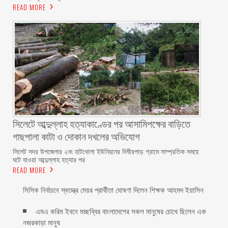
READ MORE
সিলেটে আব্দুল্লাহ হত্যাকাণ্ডের পর আসামিপক্ষের বাড়িতে
গাছপালা কাটা ও দোকান দখলের অভিযোগ
সিলেট সদর উপজেলার ২নং হাটখোলা ইউনিয়নের দিঘীরপাড় গ্রামে সাম্প্রতিক সময়ে
ঘটে যাওয়া আব্দুল্লাহ হত্যার পর
READ MORE
সিসিক নির্বাচনে স্বতন্ত্র মেয়র প্রার্থীতা ঘোষণা দিলেন শিক্ষক আহমদ ইয়াসিন
এমএ করিম ইবনে মচ্ছব্বির বাংলাদেশের সকল মানুষের চোখে ছিলেন এক
নজরকাড়া মানুষ ‎