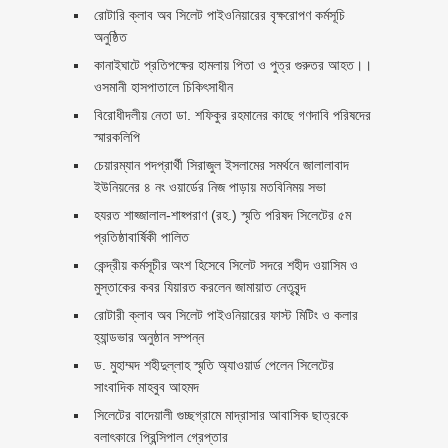
রোটারি ক্লাব অব সিলেট পাইওনিয়ারের বৃক্ষরোপণ কর্মসূচি
অনুষ্ঠিত
কানাইঘাটে প্রতিপক্ষের হামলায় পিতা ও পুত্র গুরুতর আহত।।
ওসমানী হাসপাতালে চিকিৎসাধীন
বিরোধীদলীয় নেতা ডা. শফিকুর রহমানের কাছে গণদাবি পরিষদের
স্মারকলিপি ‎
চেয়ারম্যান পদপ্রার্থী সিরাজুল ইসলামের সমর্থনে জালালাবাদ
ইউনিয়নের ৪ নং ওয়ার্ডের নিজ পাড়ায় মতবিনিময় সভা
হযরত শাহ্জালাল-শাহ্পরাণ (রহ.) স্মৃতি পরিষদ সিলেটের ৫ম
প্রতিষ্ঠাবার্ষিকী পালিত ‎​
কেন্দ্রীয় কর্মসূচীর অংশ হিসেবে সিলেট সদরে শহীদ ওয়াসিম ও
মুস্তাকের কবর যিয়ারত করলেন জামায়াত নেতৃবৃন্দ ‎
রোটারী ক্লাব অব সিলেট পাইওনিয়ারের ফাস্ট মিটিং ও কলার
হ্যান্ডভার অনুষ্ঠান সম্পন্ন
ড. মুহাম্মদ শহীদুল্লাহ স্মৃতি অ্যাওয়ার্ড পেলেন সিলেটের
সাংবাদিক মাহবুব আহমদ
সিলেটের বাদেয়ালী গুচ্ছগ্রামে মাদ্রাসার আবাসিক ছাত্রকে
বলাৎকারে প্রিন্সিপাল গ্রেপ্তার ‎