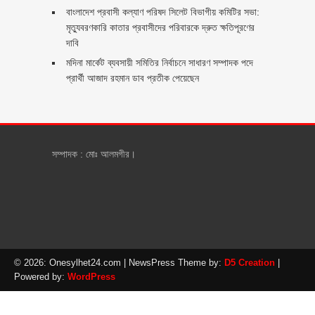
বাংলাদেশ প্রবাসী কল্যাণ পরিষদ সিলেট বিভাগীয় কমিটির সভা:
মৃত্যুবরণকারি কাতার প্রবাসীদের পরিবারকে দ্রুত ক্ষতিপূরণের
দাবি
মদিনা মার্কেট ব্যবসায়ী সমিতির নির্বাচনে সাধারণ সম্পাদক পদে
প্রার্থী আজাদ রহমান ডাব প্রতীক পেয়েছেন ‎
সম্পাদক : মোঃ আলমগীর।
© 2026: Onesylhet24.com
| NewsPress Theme by:
D5 Creation
|
Powered by:
WordPress