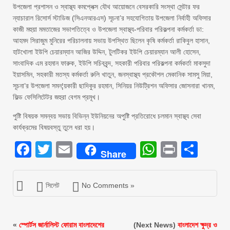
উপজেলা প্রশাসন ও স্বাস্থ্য কমপ্লেক্স যৌথ আয়োজনে বেসরকারি সংস্থা সেন্টার ফর
ন্যাচারাল রিসোর্স স্টাডিজ (সিএনআরএস) সূচনা’র সহযোগিতায় উপজেলা নির্বাহী অফিসার
কাজী মহুয়া মমতাজের সভাপতিত্বে ও উপজেলা স্বাস্থ্য-পরিবার পরিকল্পনা কর্মকর্তা ডা:
আহমদ সিরাজুম মুনিরের পরিচালনায় সভায় উপস্থিত ছিলেন কৃষি কর্মকর্তা রাকিবুল হাসান,
হাটখোলা ইউপি চেয়ারম্যান আজির উদ্দিন, টুলটিকর ইউপি চেয়ারম্যান আলী হোসেন,
সাংবাদিক এম রহমান ফারুক, ইউপি সচিববৃন্দ, সহকারী পরিবার পরিকল্পনা কর্মকর্তা মাকসুদা
ইয়াসমিন, সহকারী মতস্য কর্মকর্তা রুলি খাতুন, জনস্বাস্থ্য প্রকৌশল মেকানিক সামসু মিয়া,
সূচনা’র উপজেলা সমন¦য়কারী ছাদিকুর রহমান, সিনিয়র নিউট্রিশন অফিসার জোসনারা খানম,
ফিল্ড ফেসিলিটেটর জহুরা বেগম প্রমূখ।
পুষ্টি বিষয়ক সমন্বয় সভায় বিভিন্ন ইউনিয়নের অপুষ্টি প্রতিরোধে চলমান স্বাস্থ্য সেবা
কার্যক্রমের বিষয়বস্তু তুলে ধরা হয়।
Facebook
Twitter
Email
WhatsAp
Print
Sha
Share
সিলেট
No Comments »
«
স্পোর্টস জার্নালিস্ট ফোরাম বাংলাদেশের
(Next News)
বাংলাদেশ ক্ষুদ্র ও