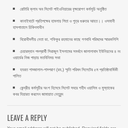
রোটারি ক্লাব অব সিলেট পাইওনিয়ারের বৃক্ষরোপণ কর্মসূচি অনুষ্ঠিত
কানাইঘাটে প্রতিপক্ষের হামলায় পিতা ও পুত্র গুরুতর আহত।। ওসমানী
হাসপাতালে চিকিৎসাধীন
বিরোধীদলীয় নেতা ডা. শফিকুর রহমানের কাছে গণদাবি পরিষদের স্মারকলিপি ‎
চেয়ারম্যান পদপ্রার্থী সিরাজুল ইসলামের সমর্থনে জালালাবাদ ইউনিয়নের ৪ নং
ওয়ার্ডের নিজ পাড়ায় মতবিনিময় সভা
হযরত শাহ্জালাল-শাহ্পরাণ (রহ.) স্মৃতি পরিষদ সিলেটের ৫ম প্রতিষ্ঠাবার্ষিকী
পালিত ‎​
কেন্দ্রীয় কর্মসূচীর অংশ হিসেবে সিলেট সদরে শহীদ ওয়াসিম ও মুস্তাকের
কবর যিয়ারত করলেন জামায়াত নেতৃবৃন্দ ‎
LEAVE A REPLY
Your email address will not be published.
Required fields are