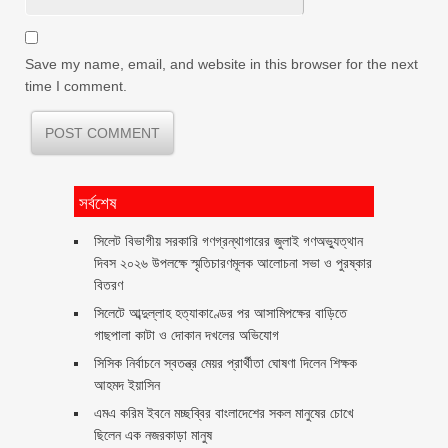
Save my name, email, and website in this browser for the next
time I comment.
সর্বশেষ
সিলেট বিভাগীয় সরকারি গণগ্রন্থাগারের জুলাই গণঅভ্যুত্থান
দিবস ২০২৬ উপলক্ষে স্মৃতিচারণমূলক আলোচনা সভা ও পুরষ্কার
বিতরণ ‎ ‎
সিলেটে আব্দুল্লাহ হত্যাকাণ্ডের পর আসামিপক্ষের বাড়িতে
গাছপালা কাটা ও দোকান দখলের অভিযোগ
সিসিক নির্বাচনে স্বতন্ত্র মেয়র প্রার্থীতা ঘোষণা দিলেন শিক্ষক
আহমদ ইয়াসিন
এমএ করিম ইবনে মচ্ছব্বির বাংলাদেশের সকল মানুষের চোখে
ছিলেন এক নজরকাড়া মানুষ ‎