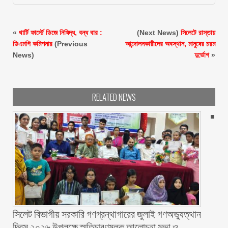
«
থার্টি ফার্স্টে ডিজে নিষিদ্ধ, বন্ধ বার :
(Next News)
সিলেটে রাস্তায়
ডিএমপি কমিশনার
(Previous
আন্দোলনকারীদের অবস্থান, মানুষের চরম
News)
দুর্ভোগ
»
RELATED NEWS
সিলেট বিভাগীয় সরকারি গণগ্রন্থাগারের জুলাই গণঅভ্যুত্থান
দিবস ২০২৬ উপলক্ষে স্মৃতিচারণমূলক আলোচনা সভা ও