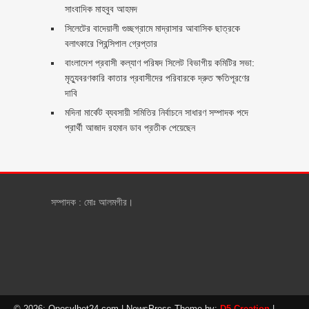
সাংবাদিক মাহবুব আহমদ
সিলেটের বাদেয়ালী গুচ্ছগ্রামে মাদ্রাসার আবাসিক ছাত্রকে
বলাৎকারে প্রিন্সিপাল গ্রেপ্তার ‎
বাংলাদেশ প্রবাসী কল্যাণ পরিষদ সিলেট বিভাগীয় কমিটির সভা:
মৃত্যুবরণকারি কাতার প্রবাসীদের পরিবারকে দ্রুত ক্ষতিপূরণের
দাবি
মদিনা মার্কেট ব্যবসায়ী সমিতির নির্বাচনে সাধারণ সম্পাদক পদে
প্রার্থী আজাদ রহমান ডাব প্রতীক পেয়েছেন ‎
সম্পাদক : মোঃ আলমগীর।
© 2026: Onesylhet24.com
| NewsPress Theme by:
D5 Creation
|