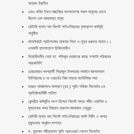
আহমদ ইয়াসিন
এমএ করিম ইবনে মচ্ছব্বির বাংলাদেশের সকল মানুষের চোখে
ছিলেন এক নজরকাড়া মানুষ ‎
রোটারি ক্লাব অব সিলেট পাইওনিয়ারের বৃক্ষরোপণ কর্মসূচি
অনুষ্ঠিত
কানাইঘাটে প্রতিপক্ষের হামলায় পিতা ও পুত্র গুরুতর আহত।।
ওসমানী হাসপাতালে চিকিৎসাধীন
বিরোধীদলীয় নেতা ডা. শফিকুর রহমানের কাছে গণদাবি পরিষদের
স্মারকলিপি ‎
চেয়ারম্যান পদপ্রার্থী সিরাজুল ইসলামের সমর্থনে জালালাবাদ
ইউনিয়নের ৪ নং ওয়ার্ডের নিজ পাড়ায় মতবিনিময় সভা
হযরত শাহ্জালাল-শাহ্পরাণ (রহ.) স্মৃতি পরিষদ সিলেটের ৫ম
প্রতিষ্ঠাবার্ষিকী পালিত ‎​
কেন্দ্রীয় কর্মসূচীর অংশ হিসেবে সিলেট সদরে শহীদ ওয়াসিম ও
মুস্তাকের কবর যিয়ারত করলেন জামায়াত নেতৃবৃন্দ ‎
রোটারী ক্লাব অব সিলেট পাইওনিয়ারের ফাস্ট মিটিং ও কলার
হ্যান্ডভার অনুষ্ঠান সম্পন্ন
ড. মুহাম্মদ শহীদুল্লাহ স্মৃতি অ্যাওয়ার্ড পেলেন সিলেটের