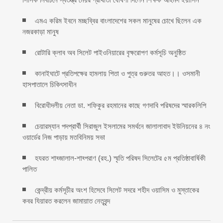
এমএ করিম ইবনে মচ্ছব্বির বাংলাদেশের সকল মানুষের চোখে ছিলেন এক
নজরকাড়া মানুষ ‎
রোটারি ক্লাব অব সিলেট পাইওনিয়ারের বৃক্ষরোপণ কর্মসূচি অনুষ্ঠিত
কানাইঘাটে প্রতিপক্ষের হামলায় পিতা ও পুত্র গুরুতর আহত।। ওসমানী
হাসপাতালে চিকিৎসাধীন
বিরোধীদলীয় নেতা ডা. শফিকুর রহমানের কাছে গণদাবি পরিষদের স্মারকলিপি ‎
চেয়ারম্যান পদপ্রার্থী সিরাজুল ইসলামের সমর্থনে জালালাবাদ ইউনিয়নের ৪ নং
ওয়ার্ডের নিজ পাড়ায় মতবিনিময় সভা
হযরত শাহ্জালাল-শাহ্পরাণ (রহ.) স্মৃতি পরিষদ সিলেটের ৫ম প্রতিষ্ঠাবার্ষিকী
পালিত ‎​
কেন্দ্রীয় কর্মসূচীর অংশ হিসেবে সিলেট সদরে শহীদ ওয়াসিম ও মুস্তাকের
কবর যিয়ারত করলেন জামায়াত নেতৃবৃন্দ ‎