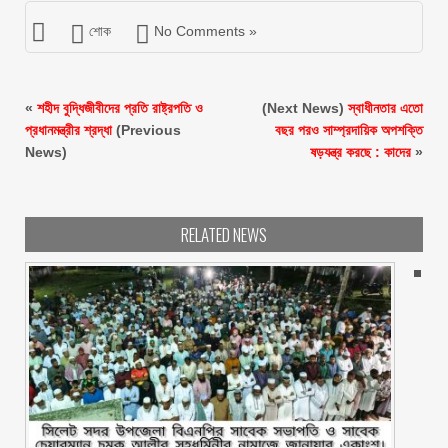
শোক
No Comments »
«
শহীদ বুদ্ধিজীবীদের প্রতি রাষ্ট্রপতি ও
(Next News)
স্বাধীনতার এতো
প্রধানমন্ত্রীর শ্রদ্ধা
(Previous
বছর পরও সাম্প্রদায়িক অপশক্তি
News)
ষড়যন্ত্র করছে : কাদের
»
RELATED NEWS