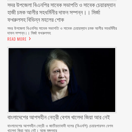
সদর উপজেলা বিএনপির সাবেক সভাপতি ও সাবেক চেয়ারম্যান
হাজী চমক আলীর সহধর্মিনীর দাফন সম্পন্ন।। মির্জা
ফখরুলসহ বিভিন্ন মহলের শোক
সদর উপজেলা বিএনপির সাবেক সভাপতি ও সাবেক চেয়ারম্যান চমক আলীর সহধর্মিনীর
দাফন সম্পন্ন।। মির্জা ফখরুলসহ
READ MORE
বাংলাদেশের আপসহীন নেত্রী বেগম খালেদা জিয়া আর নেই
বাংলাদেশের আপসহীন নেত্রী ও জাতীয়তাবাদী দলের (বিএনপি) চেয়ারপারসন বেগম
খালেদা জিয়া আর নেই। আজ মঙ্গলবার