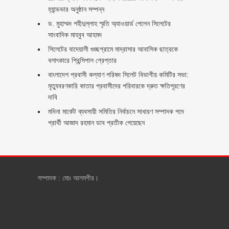
হ্যান্ডভার অনুষ্ঠান সম্পন্ন
ড. মুহাম্মদ শহীদুল্লাহ স্মৃতি অ্যাওয়ার্ড পেলেন সিলেটের
সাংবাদিক মাহবুব আহমদ
সিলেটের বাদেয়ালী গুচ্ছগ্রামে মাদ্রাসার আবাসিক ছাত্রকে
বলাৎকারে প্রিন্সিপাল গ্রেপ্তার ‎
বাংলাদেশ প্রবাসী কল্যাণ পরিষদ সিলেট বিভাগীয় কমিটির সভা:
মৃত্যুবরণকারি কাতার প্রবাসীদের পরিবারকে দ্রুত ক্ষতিপূরণের
দাবি
মদিনা মার্কেট ব্যবসায়ী সমিতির নির্বাচনে সাধারণ সম্পাদক পদে
প্রার্থী আজাদ রহমান ডাব প্রতীক পেয়েছেন ‎
সম্পাদক : মোঃ আলমগীর।