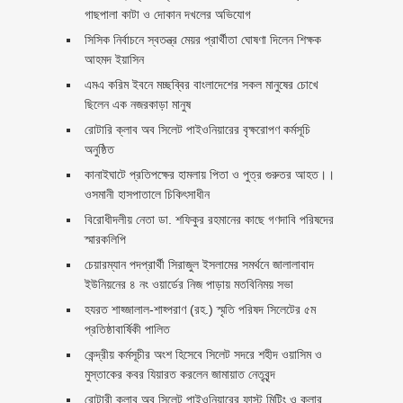
গাছপালা কাটা ও দোকান দখলের অভিযোগ
সিসিক নির্বাচনে স্বতন্ত্র মেয়র প্রার্থীতা ঘোষণা দিলেন শিক্ষক
আহমদ ইয়াসিন
এমএ করিম ইবনে মচ্ছব্বির বাংলাদেশের সকল মানুষের চোখে
ছিলেন এক নজরকাড়া মানুষ ‎
রোটারি ক্লাব অব সিলেট পাইওনিয়ারের বৃক্ষরোপণ কর্মসূচি
অনুষ্ঠিত
কানাইঘাটে প্রতিপক্ষের হামলায় পিতা ও পুত্র গুরুতর আহত।।
ওসমানী হাসপাতালে চিকিৎসাধীন
বিরোধীদলীয় নেতা ডা. শফিকুর রহমানের কাছে গণদাবি পরিষদের
স্মারকলিপি ‎
চেয়ারম্যান পদপ্রার্থী সিরাজুল ইসলামের সমর্থনে জালালাবাদ
ইউনিয়নের ৪ নং ওয়ার্ডের নিজ পাড়ায় মতবিনিময় সভা
হযরত শাহ্জালাল-শাহ্পরাণ (রহ.) স্মৃতি পরিষদ সিলেটের ৫ম
প্রতিষ্ঠাবার্ষিকী পালিত ‎​
কেন্দ্রীয় কর্মসূচীর অংশ হিসেবে সিলেট সদরে শহীদ ওয়াসিম ও
মুস্তাকের কবর যিয়ারত করলেন জামায়াত নেতৃবৃন্দ ‎
রোটারী ক্লাব অব সিলেট পাইওনিয়ারের ফাস্ট মিটিং ও কলার