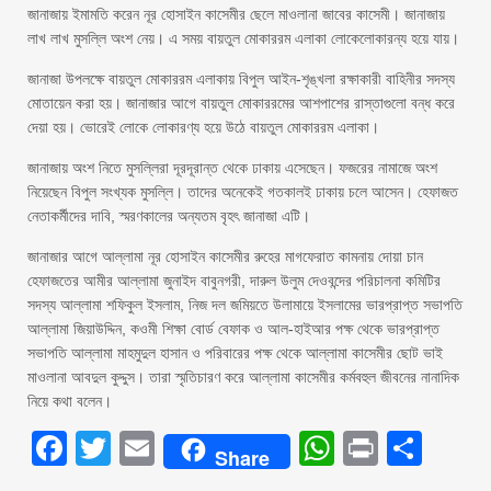
জানাজায় ইমামতি করেন নূর হোসাইন কাসেমীর ছেলে মাওলানা জাবের কাসেমী। জানাজায়
লাখ লাখ মুসল্লি অংশ নেয়। এ সময় বায়তুল মোকাররম এলাকা লোকেলোকারন্য হয়ে যায়।
জানাজা উপলক্ষে বায়তুল মোকাররম এলাকায় বিপুল আইন-শৃঙ্খলা রক্ষাকারী বাহিনীর সদস্য
মোতায়েন করা হয়। জানাজার আগে বায়তুল মোকাররমের আশপাশের রাস্তাগুলো বন্ধ করে
দেয়া হয়। ভোরেই লোকে লোকারণ্য হয়ে উঠে বায়তুল মোকাররম এলাকা।
জানাজায় অংশ নিতে মুসল্লিরা দূরদূরান্ত থেকে ঢাকায় এসেছেন। ফজরের নামাজে অংশ
নিয়েছেন বিপুল সংখ্যক মুসল্লি। তাদের অনেকেই গতকালই ঢাকায় চলে আসেন। হেফাজত
নেতাকর্মীদের দাবি, স্মরণকালের অন্যতম বৃহৎ জানাজা এটি।
জানাজার আগে আল্লামা নূর হোসাইন কাসেমীর রুহের মাগফেরাত কামনায় দোয়া চান
হেফাজতের আমীর আল্লামা জুনাইদ বাবুনগরী, দারুল উলুম দেওবন্দের পরিচালনা কমিটির
সদস্য আল্লামা শফিকুল ইসলাম, নিজ দল জমিয়তে উলামায়ে ইসলামের ভারপ্রাপ্ত সভাপতি
আল্লামা জিয়াউদ্দিন, কওমী শিক্ষা বোর্ড বেফাক ও আল-হাইআর পক্ষ থেকে ভারপ্রাপ্ত
সভাপতি আল্লামা মাহমুদুল হাসান ও পরিবারের পক্ষ থেকে আল্লামা কাসেমীর ছোট ভাই
মাওলানা আবদুল কুদ্দুস। তারা স্মৃতিচারণ করে আল্লামা কাসেমীর কর্মবহুল জীবনের নানাদিক
নিয়ে কথা বলেন।
Facebook
Twitter
Email
WhatsAp
Print
Sha
Share