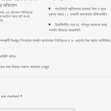
ের অভিযোগ
কানাইঘাটে প্রতিপক্ষের হামলায় পিতা ও পুত্র
লার ২নং হাটখোলা ইউনিয়নের
গুরুতর আহত।। ওসমানী হাসপাতালে চিকিৎসাধীন
সাম্প্রতিক সময়ে ঘটে যাওয়া
 পর
বিরোধীদলীয় নেতা ডা. শফিকুর রহমানের কাছে
গণদাবি পরিষদের স্মারকলিপি ‎
 পদপ্রার্থী সিরাজুল ইসলামের সমর্থনে জালালাবাদ ইউনিয়নের ৪ নং ওয়ার্ডের নিজ পাড়ায় মতবিনিময়
র্ষিকী পালিত ‎​
াকের কবর যিয়ারত করলেন জামায়াত নেতৃবৃন্দ ‎
s are marked
*