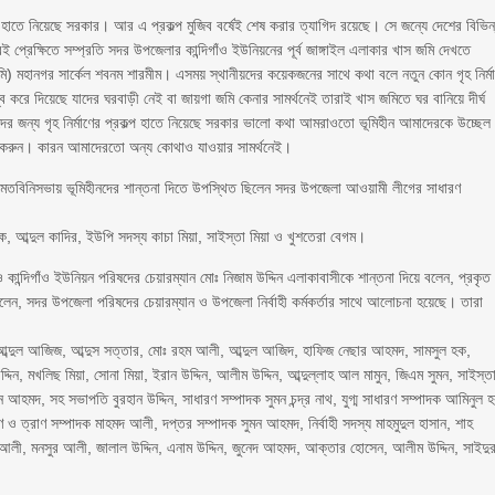
কল্প হাতে নিয়েছে সরকার। আর এ প্রকল্প মুজিব বর্ষেই শেষ করার ত্যাগিদ রয়েছে। সে জন্যে দেশের বিভিন
 প্রেক্ষিতে সম্প্রতি সদর উপজেলার কান্দিগাঁও ইউনিয়নের পূর্ব জাঙ্গাইল এলাকার খাস জমি দেখতে
মি) মহানগর সার্কেল শবনম শারমীম। এসময় স্থানীয়দের কয়েকজনের সাথে কথা বলে নতুন কোন গৃহ নির্ম
স্ব করে দিয়েছে যাদের ঘরবাড়ী নেই বা জায়গা জমি কেনার সামর্থনেই তারাই খাস জমিতে ঘর বানিয়ে দীর্ঘ
ের জন্য গৃহ নির্মাণের প্রকল্প হাতে নিয়েছে সরকার ভালো কথা আমরাওতো ভূমিহীন আমাদেরকে উচ্ছেল
ন করুন। কারন আমাদেরতো অন্য কোথাও যাওয়ার সামর্থনেই।
ে মতবিনিসভায় ভূমিহীনদের শান্তনা দিতে উপস্থিত ছিলেন সদর উপজেলা আওয়ামী লীগের সাধারণ
 আব্দুল কাদির, ইউপি সদস্য কাচা মিয়া, সাইস্তা মিয়া ও খুশতেরা বেগম।
্দিগাঁও ইউনিয়ন পরিষদের চেয়ারম্যান মোঃ নিজাম উদ্দিন এলাকাবাসীকে শান্তনা দিয়ে বলেন, প্রকৃত
েন, সদর উপজেলা পরিষদের চেয়ারম্যান ও উপজেলা নির্বাহী কর্মকর্তার সাথে আলোচনা হয়েছে। তারা
আব্দুল আজিজ, আব্দুস সত্তার, মোঃ রহম আলী, আব্দুল আজিদ, হাফিজ নেছার আহমদ, সামসুল হক,
দ্দিন, মখলিছ মিয়া, সোনা মিয়া, ইরান উদ্দিন, আলীম উদ্দিন, আব্দুল্লাহ আল মামুন, জিএম সুমন, সাইস্ত
হমদ, সহ সভাপতি বুরহান উদ্দিন, সাধারণ সম্পাদক সুমন চন্দ্র নাথ, যুগ্ম সাধারণ সম্পাদক আমিনুল 
 ত্রাণ সম্পাদক মাহমদ আলী, দপ্তর সম্পাদক সুমন আহমদ, নির্বাহী সদস্য মাহমুদুল হাসান, শাহ
লী, মনসুর আলী, জালাল উদ্দিন, এনাম উদ্দিন, জুনেদ আহমদ, আক্তার হোসেন, আলীম উদ্দিন, সাইদু