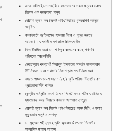
এমএ করিম ইবনে মচ্ছব্বির বাংলাদেশের সকল মানুষের চোখে
্ন
ছিলেন এক নজরকাড়া মানুষ ‎
াণ
রোটারি ক্লাব অব সিলেট পাইওনিয়ারের বৃক্ষরোপণ কর্মসূচি
অনুষ্ঠিত
কানাইঘাটে প্রতিপক্ষের হামলায় পিতা ও পুত্র গুরুতর
আহত।। ওসমানী হাসপাতালে চিকিৎসাধীন
বিরোধীদলীয় নেতা ডা. শফিকুর রহমানের কাছে গণদাবি
পরিষদের স্মারকলিপি ‎
চেয়ারম্যান পদপ্রার্থী সিরাজুল ইসলামের সমর্থনে জালালাবাদ
ইউনিয়নের ৪ নং ওয়ার্ডের নিজ পাড়ায় মতবিনিময় সভা
হযরত শাহ্জালাল-শাহ্পরাণ (রহ.) স্মৃতি পরিষদ সিলেটের ৫ম
প্রতিষ্ঠাবার্ষিকী পালিত ‎​
কেন্দ্রীয় কর্মসূচীর অংশ হিসেবে সিলেট সদরে শহীদ ওয়াসিম ও
া
মুস্তাকের কবর যিয়ারত করলেন জামায়াত নেতৃবৃন্দ ‎
হক
রোটারী ক্লাব অব সিলেট পাইওনিয়ারের ফাস্ট মিটিং ও কলার
হ্যান্ডভার অনুষ্ঠান সম্পন্ন
র
ড. মুহাম্মদ শহীদুল্লাহ স্মৃতি অ্যাওয়ার্ড পেলেন সিলেটের
সাংবাদিক মাহবুব আহমদ