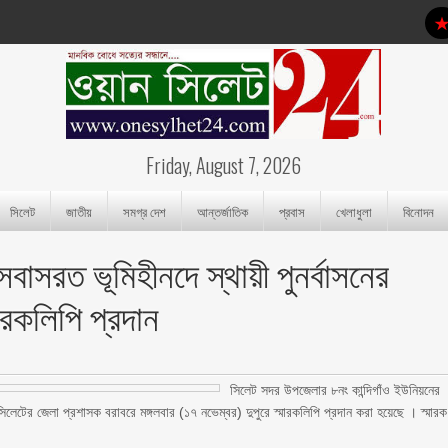
Friday, August 7, 2026
সিলেট
জাতীয়
সমগ্র দেশ
আন্তর্জাতিক
প্রবাস
খেলাধুলা
বিনোদন
সবাসরত ভূমিহীনদে স্থায়ী পুনর্বাসনের
ারকলিপি প্রদান
সিলেট সদর উপজেলার ৮নং কান্দিগাঁও ইউনিয়নের
 সিলেটের জেলা প্রশাসক বরাবরে মঙ্গলবার (১৭ নভেম্বর) দুপুরে স্মারকলিপি প্রদান করা হয়েছে । স্মারক