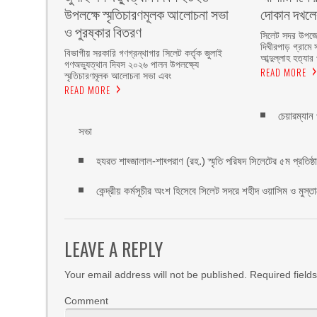
উপলক্ষে স্মৃতিচারণমূলক আলোচনা সভা
দোকান দখল
ও পুরষ্কার বিতরণ ‎ ‎
সিলেট সদর উপজে
দিঘীরপাড় গ্রামে 
বিভাগীয় সরকারি গণগ্রন্থাগার সিলেট কর্তৃক জুলাই
আব্দুল্লাহ হত্যার
গণঅভ্যুত্থান দিবস ২০২৬ পালন উপলক্ষ্যে
READ MORE
স্মৃতিচারণমূলক আলোচনা সভা এবং
READ MORE
চেয়ারম্যান
সভা
হযরত শাহ্জালাল-শাহ্পরাণ (রহ.) স্মৃতি পরিষদ সিলেটের ৫ম প্রতিষ্ঠাবা
কেন্দ্রীয় কর্মসূচীর অংশ হিসেবে সিলেট সদরে শহীদ ওয়াসিম ও মুস্ত
LEAVE A REPLY
Your email address will not be published.
Required field
Comment