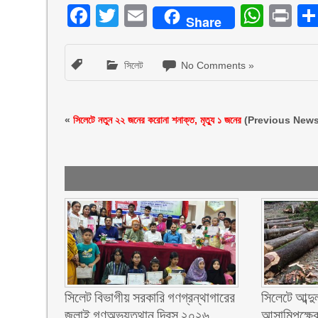
Facebook
Twitter
Email
What
Pr
Share
সিলেট
No Comments »
«
সিলেটে নতুন ২২ জনের করোনা শনাক্ত, মৃত্যু ১ জনের
(Previous News
সিলেট বিভাগীয় সরকারি গণগ্রন্থাগারের
সিলেটে আব্দু
জুলাই গণঅভ্যুত্থান দিবস ২০২৬
আসামিপক্ষের