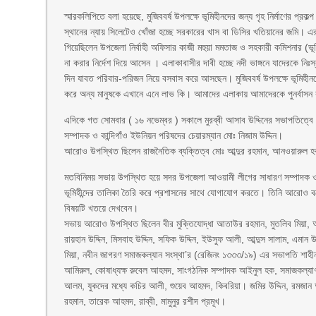
স্মারকলিপিতে বলা হয়েছে, মুজিববর্ষ উপলক্ষে ভূমিহীনদের জন্য গৃহ নির্মাণের প্র
স্থানের ন্যায় সিলেটেও খোঁজা হচ্ছে সরকারের খাস বা ডিসির খতিয়ানের জমি। এরই
গিয়েছিলেন উপজেলা নির্বাহী অফিসার কাজী মহুয়া মমতাজ ও সহকারী কমিশনার (ভূ
না করার নির্দেশ দিয়ে আসেন । এলাকাবাসীর দাবী হচ্ছে নদী ভাঙ্গনে যাদেরকে নিঃ
দিন যাবত পরিবার-পরিজন নিয়ে বসবাস করে আসছেন। মুজিববর্ষ উপলক্ষে ভূমিহীনদ
করে অন্য মানুষকে এখানে এনে লাভ কি। আমাদের এলাকায় আমাদেরকে পুনর্বাস
এদিকে গত সোমবার ( ১৬ নভেম্বর ) সকালে মুরব্বী আসাব উদ্দিনের সভাপতিত্ব
সম্পাদক ও কান্দিগাঁও ইউনিয়ন পরিষদের চেয়ারম্যান মোঃ নিজাম উদ্দিন।
আরোও উপস্থিত ছিলেন রাজনৈতিক ব্যক্তিত্ব মোঃ আব্দুর রহমান, আনওয়ারুল হক,
মতবিনিময় সভায় উপস্থিত হয়ে সদর উপজেলা আওয়ামী লীগের সাধারণ সম্পাদক ও কান
ভূমিহীন্দের তালিকা তৈরি করে প্রশাসনের সাথে যোগাযোগ করতে। তিনি আরোও বল
বিষয়টি খতয়ে দেখবেন।
সভায় আরোও উপস্থিত ছিলেন বীর মুক্তিযোদ্ধা আতাউর রহমান, মুতলিব মিয়া, 
রায়হান উদ্দিন, মিসবাহ উদ্দিন, সফিক উদ্দিন, ইউসুফ আলী, আব্দুস সালাম, এমান উ
মিয়া, নবীন জাগরণ সমাজকল্যান সংস্থা’র (রেজিনং ১৩৩৩/১৯) এর সভাপতি শাহীন আ
আমিরুল, কোষাধ্যক্ষ রুবেল আহমদ, সাংগঠনিক সম্পাদক আইনুল হক, সমাজকল্যাণ ও
আলম, যুকদের মধ্যে কচির আলী, শুয়েব আহমদ, কিবরিয়া। জমির উদ্দিন, রমজান আ
রহমান, তারেক আহমদ, রাব্বী, মামুনুর রশীদ প্রমূখ।