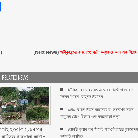
sApp
int
Share
)
(Next News)
অগ্নিকান্ডের কারণে ৩১ ঘণ্টা অন্ধকারে অন্য এক সিলেট
RELATED NEWS
সিসিক নির্বাচনে স্বতন্ত্র মেয়র প্রার্থীতা ঘোষণা
দিলেন শিক্ষক আহমদ ইয়াসিন
এমএ করিম ইবনে মচ্ছব্বির বাংলাদেশের সকল
মানুষের চোখে ছিলেন এক নজরকাড়া মানুষ ‎
ল্লাহ হত্যাকাণ্ডের পর
রোটারি ক্লাব অব সিলেট পাইওনিয়ারের বৃক্ষরোপ
 বাড়িতে গাছপালা কাটা ও
কর্মসূচি অনুষ্ঠিত