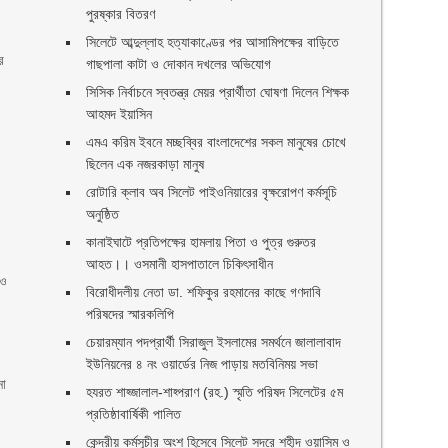
পুরষ্কার বিতরণ ‎ ‎
সিলেটে আব্দুল্লাহ হত্যাকাণ্ডের পর আসামিপক্ষের বাড়িতে
র
গাছপালা কাটা ও দোকান দখলের অভিযোগ
সিসিক নির্বাচনে স্বতন্ত্র মেয়র প্রার্থীতা ঘোষণা দিলেন শিক্ষক
আহমদ ইয়াসিন
এমএ করিম ইবনে মচ্ছব্বির বাংলাদেশের সকল মানুষের চোখে
ছিলেন এক নজরকাড়া মানুষ ‎
রোটারি ক্লাব অব সিলেট পাইওনিয়ারের বৃক্ষরোপণ কর্মসূচি
অনুষ্ঠিত
কানাইঘাটে প্রতিপক্ষের হামলায় পিতা ও পুত্র গুরুতর
আহত।। ওসমানী হাসপাতালে চিকিৎসাধীন
 ও
বিরোধীদলীয় নেতা ডা. শফিকুর রহমানের কাছে গণদাবি
পরিষদের স্মারকলিপি ‎
চেয়ারম্যান পদপ্রার্থী সিরাজুল ইসলামের সমর্থনে জালালাবাদ
ইউনিয়নের ৪ নং ওয়ার্ডের নিজ পাড়ায় মতবিনিময় সভা
নো
হযরত শাহ্জালাল-শাহ্পরাণ (রহ.) স্মৃতি পরিষদ সিলেটের ৫ম
প্রতিষ্ঠাবার্ষিকী পালিত ‎​
কেন্দ্রীয় কর্মসূচীর অংশ হিসেবে সিলেট সদরে শহীদ ওয়াসিম ও