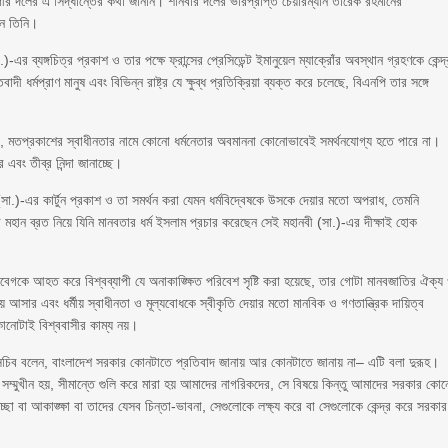
গীর দলের এ সিদ্ধান্তের কথা জানান। শনিবার দলের ভারপ্রাপ্ত চেয়ারম্যান তারেক রহমানের
ান তিনি।
র ব্যঙ্গচিত্র প্রকাশ ও তার পক্ষে ফ্রান্সের প্রেসিডেন্ট ইমানুয়েল ম্যাক্রোঁর অবস্থান গ্রহণকে কেন্দ্
 ধর্মপ্রাণ মানুষ এবং বিভিন্ন রাষ্ট্র যে ক্ষুব্ধ প্রতিক্রিয়া ব্যক্ত করে চলেছে, বিএনপি তার সঙ্গে
ে যে, মতপ্রকাশের স্বাধীনতার নামে কোনো ধর্মনেতার অবমাননা কোনোভাবেই সমর্থনযোগ্য হতে পারে না।
এবং তীব্র নিন্দা জানাচ্ছে।
 (সা.)-এর কার্টুন প্রকাশ ও তা সমর্থন করা যেমন ধর্মবিদ্বেষকে উসকে দেয়ার মতো অপরাধ, তেমনি
ার মহান ব্রত নিয়ে যিনি মানবতার ধর্ম ইসলাম প্রচার করেছেন সেই মহানবী (সা.)-এর দীক্ষাই হোক
গকে আহত করে বিশ্বব্যাপী যে অনাকাঙ্ক্ষিত পরিবেশ সৃষ্টি করা হয়েছে, তার গোটা মানবজাতির ঐক্য
ার এবং ধর্মীয় স্বাধীনতা ও মূল্যবোধকে স্বীকৃতি দেয়ার মতো মানবিক ও গণতান্ত্রিক দায়িত্ব
- কোনোটাই বিশ্ববাসীর কাম্য নয়।
হাসচিব বলেন, বাংলাদেশ সরকার কোনটাতে প্রতিবাদ জানায় আর কোনটাতে জানায় না– এটি বলা দুরূহ।
র সম্মুখীন হয়, সীমান্তে গুলি করে মারা হয় আমাদের নাগরিকদের, সে বিষয়ে কিন্তু আমাদের সরকার কো
ছা বা আকাঙ্ক্ষা বা তাদের যেসব চিন্তা-ভাবনা, সেগুলোকে লক্ষ্য করে বা সেগুলোকে কেন্দ্র করে সরকার