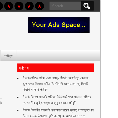
Search
for:
সাহিত্য
সর্বশেষ
‎সিলেটবাসীকে ধোঁকা দেয়া হচ্ছে- সিলেট আখাউড়া রেলপথ
ডুয়েলগেজ সিঙ্গেল লাইন সিলেটবাসী মেনে নেবে না, সিলেট
বিভাগ গণদাবি পরিষদ
সিলেট বিভাগ গণদাবি পরিষদ নিউইয়র্ক শাখা গঠনের দায়িত্ব
ন)
পেলেন বীর মুক্তিযোদ্ধা মাহবুবুর রহমান চৌধুরী ‎ ‎
সিলেট বিভাগীয় সরকারি গণগ্রন্থাগারের জুলাই গণঅভ্যুত্থান
দিবস ২০২৬ উপলক্ষে স্মৃতিচারণমূলক আলোচনা সভা ও