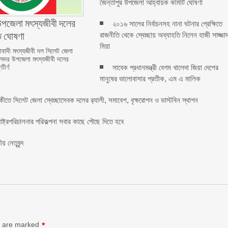
জৈন্তাপুর উপজেলা আহ্বায়ক কমিটি ঘোষণা
উপজেলা মৎস্যজীবী দলের
২০১৬ সালের নির্বাচনসহ নানা ঘটনার প্রেক্ষিতে
্ত ঘোষণা
রাজনীতি থেকে স্বেচ্ছায় অব্যাহতি নিলেন হাজী সাজ্জা
মিয়া
াবাদী মৎস্যজীবী দল সিলেট জেলা
সদর উপজেলা মৎস্যজীবী দলের
সাবেক প্রধানমন্ত্রী বেগম খালেদা জিয়া দেশের
ীর্ণ
মানুষের ভালোবাসার প্রতীক, এম এ মালিক
র্ষিকীতে সিলেট জেলা স্বেচ্ছাসেবক দলের র‌্যালী, সমাবেশ, বৃক্ষরোপন ও ডাস্টবিন স্থাপন
াষ্ট্রপরিচালনার পরিকল্পনা সবার কাছে পৌছে দিতে হবে
নেতৃবৃন্দ
s are marked
*