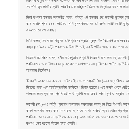
রোববার দুপুরে এক সংবাদ সম্মেলনে বিএনপি মহাসচিব মির্জা ফখরুল ইসলাম আলম
সভাপতিত্বে জাতীয় স্থায়ী কমিটির এক ভার্চুয়াল বৈঠকে এ সিদ্ধান্ত হয় বলে জান
মির্জা ফখরুল ইসলাম আলমগীর বলেন, পবিত্র ধর্ম ইসলাম এবং মহানবী মুহাম্মদ (সা.)-এ
করে সারাবিশ্বের ২০০ কোটিরও বেশি মুসলমানসহ সব ধর্ম-বর্ণের কোটি কোটি যুক্তিবাদী
একাত্মতা ঘোষণা করছে।
তিনি বলেন, সব ধর্মের মানুষের ধর্মবিশ্বাসের প্রতি শ্রদ্ধাশীল বিএনপি মনে কর
রাসুল (সা.)-এর কার্টুন প্রকাশকে বিএনপি তাই একটি গর্হিত অপরাধ বলে গণ্য করে 
বিএনপি মহাসচিব বলেন, ধর্মীয় সহিষ্ণুতায় বিশ্বাসী বিএনপি মনে করে যে, মহানবী
প্রতিবাদের ভাষা হিসেবে মানুষ হত্যাও গ্রহণযোগ্য নয়। বিশ্বের শান্তি প্রতিষ্ঠ
আমাদের নির্দেশক।
‘বিএনপি আরও মনে করে যে, পবিত্র ইসলাম ও মহানবী (সা.)-এর অনুসারীদের আবে
মিলনের জন্য এক অনতিক্রমনীয় হুমকিতে পরিণত হয়েছে। এই সংকট থেকে বেরিয়ে আস
পালনের জন্য ফ্রান্সের প্রেসিডেন্টকে উদ্যোগী হতে হবে। কারণ ঘৃণা ও সন্ত্রাস
মহানবী (সা.)-এর কার্টুন প্রকাশে বাংলাদেশ সরকারের অবস্থান নিয়ে বিএনপি ম
কারণ আপনারা লক্ষ্য করে দেখেছেন যে, বাংলাদেশের সার্বভৌমত্ব যেখানে প্রশ্নে
প্রতিবাদ জানায় না বা প্রতিবাদ করে না। আজ পর্যন্ত বাংলাদেশের জনগণের যে ইচ্
কখনও সেই ধরনের স্ট্যান্ড তারা নেয়নি।