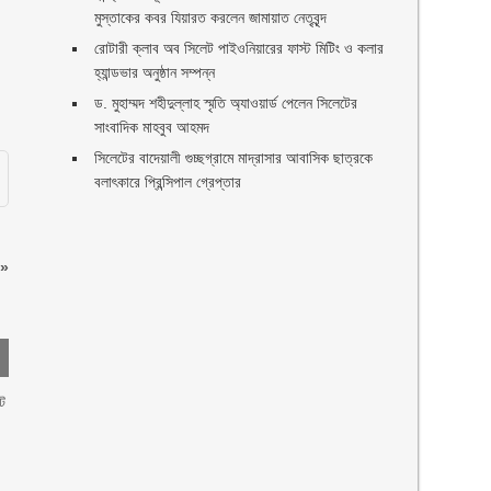
মুস্তাকের কবর যিয়ারত করলেন জামায়াত নেতৃবৃন্দ ‎
রোটারী ক্লাব অব সিলেট পাইওনিয়ারের ফাস্ট মিটিং ও কলার
হ্যান্ডভার অনুষ্ঠান সম্পন্ন
ড. মুহাম্মদ শহীদুল্লাহ স্মৃতি অ্যাওয়ার্ড পেলেন সিলেটের
সাংবাদিক মাহবুব আহমদ
সিলেটের বাদেয়ালী গুচ্ছগ্রামে মাদ্রাসার আবাসিক ছাত্রকে
বলাৎকারে প্রিন্সিপাল গ্রেপ্তার ‎
»
ট