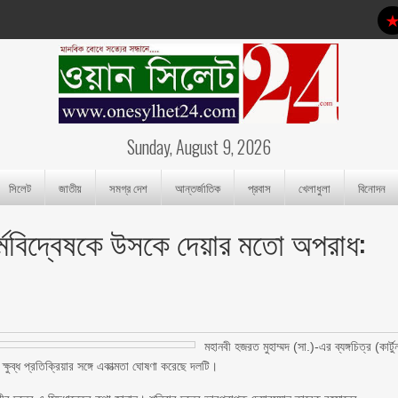
Sunday, August 9, 2026
সিলেট
জাতীয়
সমগ্র দেশ
আন্তর্জাতিক
প্রবাস
খেলাধুলা
বিনোদন
 ধর্মবিদ্বেষকে উসকে দেয়ার মতো অপরাধ:
মহানবী হজরত মুহাম্মদ (সা.)-এর ব্যঙ্গচিত্র (কার্টু
 ক্ষুব্ধ প্রতিক্রিয়ার সঙ্গে একাত্মতা ঘোষণা করেছে দলটি।