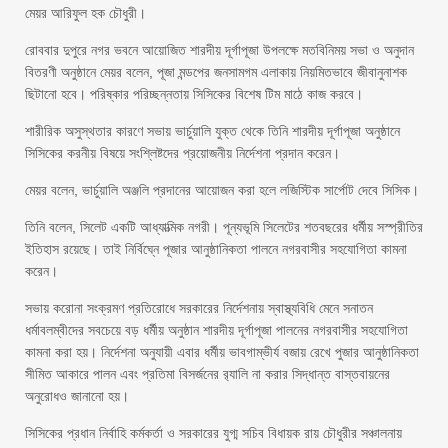
মেয়র আরিফুল হক চৌধুরী।
রোববার দুপুরে নগর ভবনে আয়োজিত শারদীয় দূর্গাপূজা উপলক্ষে মতবিনিময় সভা ও অনুদান
বিতরণী অনুষ্ঠানে মেয়র বলেন, পূজা মন্ডপের জনসামগম এলাকায় নিয়মিতভাবে জীবানুনাশক
ছিটানো হবে। পরিষ্কার পরিচ্ছন্নতায় সিসিকের বিশেষ টিম মাঠে কাজ করবে।
শারীরিক অসুস্থতার কারণে সভায় ভার্চুয়ালি যুক্ত থেকে তিনি শারদীয় দূর্গাপূজা অনুষ্ঠানে
সিসিকের করনীয় বিষয়ে সংশ্লিষ্টদের প্রয়োজনীয় নির্দেশনা প্রদান করেন।
মেয়র বলেন, ভার্চুয়ালি অঞ্জলি প্রদানের আয়োজন করা হলে লজিস্টিক সার্পোট দেবে সিসিক।
তিনি বলেন, সিলেট একটি আধ্যাত্মিক নগরী। পূন্যভূমি সিলেটের শতবছরের ধর্মীয় সস্প্রীতির
ইতিহাস রয়েছে। তাই নির্বিঘ্নে পূজার আনুষ্ঠানিকতা পালনে নগরবাসীর সহযোগিতা কামনা
করেন।
সভায় করোনা সংক্রমণ প্রতিরোধে সরকারের নির্দেশনায় স্বাস্থ্যবিধি মেনে সনাতন
ধর্মাবলম্বীদের সবচেয়ে বড় ধর্মীয় অনুষ্ঠান শারদীয় দূর্গাপূজা পালনের নগরবাসীর সহযোগিতা
কামনা করা হয়। নির্দেশনা অনুযায়ী এবার ধর্মীয় ভাবগাম্ভীর্য বজায় রেখে পুজার আনুষ্ঠানিকতা
সীমিত আকারে পালন এবং প্রতিমা বিসর্জনের র‌্যালি না করার সিদ্ধান্ত বাস্তবায়নের
অনুরোধও জানানো হয়।
সিসিকের প্রধান নির্বাহি কর্মকর্তা ও সরকারের যুগ্ম সচিব বিধায়ক রায় চৌধুরীর সঞ্চালনায়