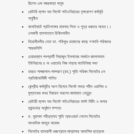
ছিলেন এক নজরকাড়া মানুষ ‎
রোটারি ক্লাব অব সিলেট পাইওনিয়ারের বৃক্ষরোপণ কর্মসূচি
অনুষ্ঠিত
কানাইঘাটে প্রতিপক্ষের হামলায় পিতা ও পুত্র গুরুতর আহত।।
ওসমানী হাসপাতালে চিকিৎসাধীন
বিরোধীদলীয় নেতা ডা. শফিকুর রহমানের কাছে গণদাবি পরিষদের
স্মারকলিপি ‎
চেয়ারম্যান পদপ্রার্থী সিরাজুল ইসলামের সমর্থনে জালালাবাদ
ইউনিয়নের ৪ নং ওয়ার্ডের নিজ পাড়ায় মতবিনিময় সভা
হযরত শাহ্জালাল-শাহ্পরাণ (রহ.) স্মৃতি পরিষদ সিলেটের ৫ম
প্রতিষ্ঠাবার্ষিকী পালিত ‎​
কেন্দ্রীয় কর্মসূচীর অংশ হিসেবে সিলেট সদরে শহীদ ওয়াসিম ও
মুস্তাকের কবর যিয়ারত করলেন জামায়াত নেতৃবৃন্দ ‎
রোটারী ক্লাব অব সিলেট পাইওনিয়ারের ফাস্ট মিটিং ও কলার
হ্যান্ডভার অনুষ্ঠান সম্পন্ন
ড. মুহাম্মদ শহীদুল্লাহ স্মৃতি অ্যাওয়ার্ড পেলেন সিলেটের
সাংবাদিক মাহবুব আহমদ
সিলেটের বাদেয়ালী গুচ্ছগ্রামে মাদ্রাসার আবাসিক ছাত্রকে