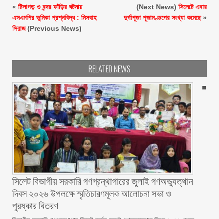
«
টিলাগড় ও বন্দর ফাঁড়ির ঘটনায়
(Next News)
সিলেটে এবার
এসএমপির ভূমিকা প্রশ্নবিদ্ধ : মিসবাহ
দুর্গাপূজা পূজামণ্ডপের সংখ্যা কমেছে
»
সিরাজ
(Previous News)
RELATED NEWS
সিলেট বিভাগীয় সরকারি গণগ্রন্থাগারের জুলাই গণঅভ্যুত্থান
দিবস ২০২৬ উপলক্ষে স্মৃতিচারণমূলক আলোচনা সভা ও
পুরষ্কার বিতরণ ‎ ‎