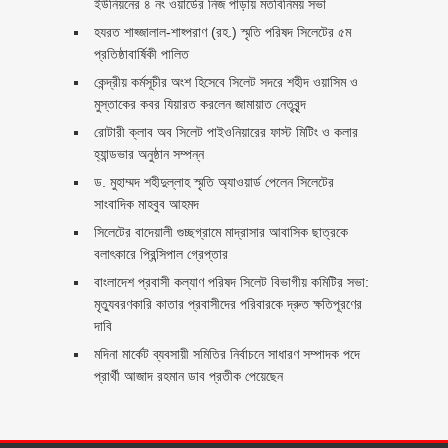
ইউনিয়নের ৪ নং ওয়ার্ডের নিজ পাড়ায় মতবিনিময় সভা
হযরত শাহ্জালাল-শাহ্পরাণ (রহ.) স্মৃতি পরিষদ সিলেটের ৫ম
প্রতিষ্ঠাবার্ষিকী পালিত ‎​
কেন্দ্রীয় কর্মসূচীর অংশ হিসেবে সিলেট সদরে শহীদ ওয়াসিম ও
মুস্তাকের কবর যিয়ারত করলেন জামায়াত নেতৃবৃন্দ ‎
রোটারী ক্লাব অব সিলেট পাইওনিয়ারের ফাস্ট মিটিং ও কলার
হ্যান্ডভার অনুষ্ঠান সম্পন্ন
ড. মুহাম্মদ শহীদুল্লাহ স্মৃতি অ্যাওয়ার্ড পেলেন সিলেটের
সাংবাদিক মাহবুব আহমদ
সিলেটের বাদেয়ালী গুচ্ছগ্রামে মাদ্রাসার আবাসিক ছাত্রকে
বলাৎকারে প্রিন্সিপাল গ্রেপ্তার ‎
বাংলাদেশ প্রবাসী কল্যাণ পরিষদ সিলেট বিভাগীয় কমিটির সভা:
মৃত্যুবরণকারি কাতার প্রবাসীদের পরিবারকে দ্রুত ক্ষতিপূরণের
দাবি
মদিনা মার্কেট ব্যবসায়ী সমিতির নির্বাচনে সাধারণ সম্পাদক পদে
প্রার্থী আজাদ রহমান ডাব প্রতীক পেয়েছেন ‎