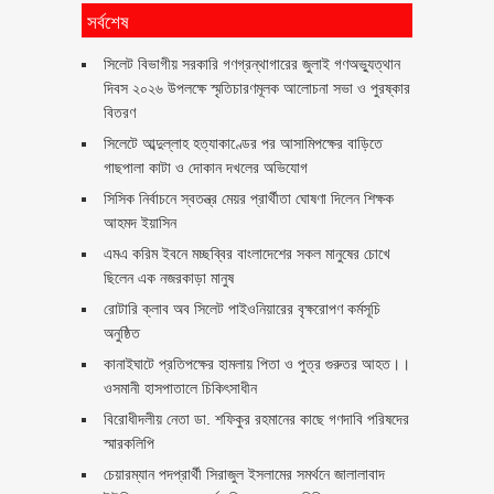
সর্বশেষ
সিলেট বিভাগীয় সরকারি গণগ্রন্থাগারের জুলাই গণঅভ্যুত্থান
দিবস ২০২৬ উপলক্ষে স্মৃতিচারণমূলক আলোচনা সভা ও পুরষ্কার
বিতরণ ‎ ‎
সিলেটে আব্দুল্লাহ হত্যাকাণ্ডের পর আসামিপক্ষের বাড়িতে
গাছপালা কাটা ও দোকান দখলের অভিযোগ
সিসিক নির্বাচনে স্বতন্ত্র মেয়র প্রার্থীতা ঘোষণা দিলেন শিক্ষক
আহমদ ইয়াসিন
এমএ করিম ইবনে মচ্ছব্বির বাংলাদেশের সকল মানুষের চোখে
ছিলেন এক নজরকাড়া মানুষ ‎
রোটারি ক্লাব অব সিলেট পাইওনিয়ারের বৃক্ষরোপণ কর্মসূচি
অনুষ্ঠিত
কানাইঘাটে প্রতিপক্ষের হামলায় পিতা ও পুত্র গুরুতর আহত।।
ওসমানী হাসপাতালে চিকিৎসাধীন
বিরোধীদলীয় নেতা ডা. শফিকুর রহমানের কাছে গণদাবি পরিষদের
স্মারকলিপি ‎
চেয়ারম্যান পদপ্রার্থী সিরাজুল ইসলামের সমর্থনে জালালাবাদ