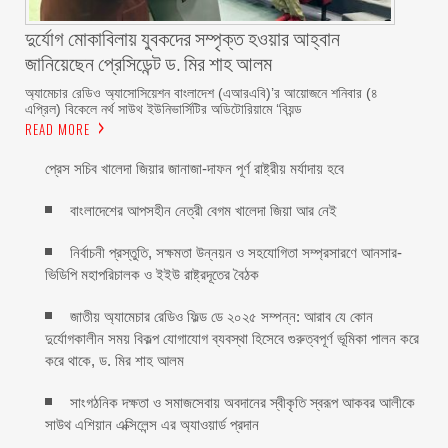
দুর্যোগ মোকাবিলায় যুবকদের সম্পৃক্ত হওয়ার আহ্বান
জানিয়েছেন প্রেসিডেন্ট ড. মির শাহ আলম ‎ ‎
অ্যামেচার রেডিও অ্যাসোসিয়েশন বাংলাদেশ (এআরএবি)’র আয়োজনে শনিবার (৪
এপ্রিল) বিকেলে নর্থ সাউথ ইউনিভার্সিটির অডিটোরিয়ামে ‘বিয়ন্ড
READ MORE
প্রেস সচিব খালেদা জিয়ার জানাজা-দাফন পূর্ণ রাষ্ট্রীয় মর্যাদায় হবে
বাংলাদেশের আপসহীন নেত্রী বেগম খালেদা জিয়া আর নেই
নির্বাচনী প্রস্তুতি, সক্ষমতা উন্নয়ন ও সহযোগিতা সম্প্রসারণে আনসার-
ভিডিপি মহাপরিচালক ও ইইউ রাষ্ট্রদূতের বৈঠক
জাতীয় অ্যামেচার রেডিও ফিল্ড ডে ২০২৫ সম্পন্ন: আরাব যে কোন
দুর্যোগকালীন সময় বিকল্প যোগাযোগ ব্যবস্থা হিসেবে গুরুত্বপূর্ণ ভূমিকা পালন করে
করে থাকে, ড. মির শাহ আলম
সাংগঠনিক দক্ষতা ও সমাজসেবায় অবদানের স্বীকৃতি স্বরূপ আকবর আলীকে
সাউথ এশিয়ান এক্সিলেন্স এর অ্যাওয়ার্ড প্রদান