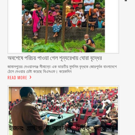
অবশেষে পরিচয় পাওয়া গেল শূন্যরেখায় ঘোরা বৃদ্ধের
জামালপুরের দেওয়ানগঞ্জ সীমান্তে এক ভারতীয় মুসলিম বৃদ্ধকে জোরপূর্বক বাংলাদেশে
ঠেলে দেওয়ার চেষ্টা করেছে বিএসএফ। কয়েকদিন
READ MORE