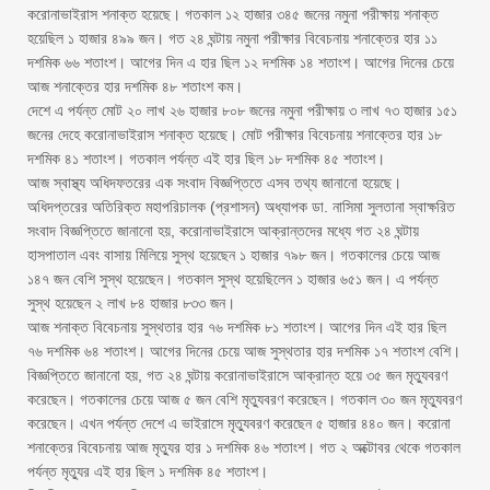
করোনাভাইরাস শনাক্ত হয়েছে। গতকাল ১২ হাজার ৩৪৫ জনের নমুনা পরীক্ষায় শনাক্ত
হয়েছিল ১ হাজার ৪৯৯ জন। গত ২৪ ঘন্টায় নমুনা পরীক্ষার বিবেচনায় শনাক্তের হার ১১
দশমিক ৬৬ শতাংশ। আগের দিন এ হার ছিল ১২ দশমিক ১৪ শতাংশ। আগের দিনের চেয়ে
আজ শনাক্তের হার দশমিক ৪৮ শতাংশ কম।
দেশে এ পর্যন্ত মোট ২০ লাখ ২৬ হাজার ৮০৮ জনের নমুনা পরীক্ষায় ৩ লাখ ৭৩ হাজার ১৫১
জনের দেহে করোনাভাইরাস শনাক্ত হয়েছে। মোট পরীক্ষার বিবেচনায় শনাক্তের হার ১৮
দশমিক ৪১ শতাংশ। গতকাল পর্যন্ত এই হার ছিল ১৮ দশমিক ৪৫ শতাংশ।
আজ স্বাস্থ্য অধিদফতরের এক সংবাদ বিজ্ঞপ্তিতে এসব তথ্য জানানো হয়েছে।
অধিদপ্তরের অতিরিক্ত মহাপরিচালক (প্রশাসন) অধ্যাপক ডা. নাসিমা সুলতানা স্বাক্ষরিত
সংবাদ বিজ্ঞপ্তিতে জানানো হয়, করোনাভাইরাসে আক্রান্তদের মধ্যে গত ২৪ ঘন্টায়
হাসপাতাল এবং বাসায় মিলিয়ে সুস্থ হয়েছেন ১ হাজার ৭৯৮ জন। গতকালের চেয়ে আজ
১৪৭ জন বেশি সুস্থ হয়েছেন। গতকাল সুস্থ হয়েছিলেন ১ হাজার ৬৫১ জন। এ পর্যন্ত
সুস্থ হয়েছেন ২ লাখ ৮৪ হাজার ৮৩৩ জন।
আজ শনাক্ত বিবেচনায় সুস্থতার হার ৭৬ দশমিক ৮১ শতাংশ। আগের দিন এই হার ছিল
৭৬ দশমিক ৬৪ শতাংশ। আগের দিনের চেয়ে আজ সুস্থতার হার দশমিক ১৭ শতাংশ বেশি।
বিজ্ঞপ্তিতে জানানো হয়, গত ২৪ ঘন্টায় করোনাভাইরাসে আক্রান্ত হয়ে ৩৫ জন মৃত্যুবরণ
করেছেন। গতকালের চেয়ে আজ ৫ জন বেশি মৃত্যুবরণ করেছেন। গতকাল ৩০ জন মৃত্যুবরণ
করেছেন। এখন পর্যন্ত দেশে এ ভাইরাসে মৃত্যুবরণ করেছেন ৫ হাজার ৪৪০ জন। করোনা
শনাক্তের বিবেচনায় আজ মৃত্যুর হার ১ দশমিক ৪৬ শতাংশ। গত ২ অক্টোবর থেকে গতকাল
পর্যন্ত মৃত্যুর এই হার ছিল ১ দশমিক ৪৫ শতাংশ।