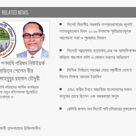
RELATED NEWS
সিলেট বিভাগীয় সরকারি গণগ্রন্থাগারের জুলাই
গণঅভ্যুত্থান দিবস ২০২৬ উপলক্ষে স্মৃতিচারণমূলক
আলোচনা সভা ও পুরষ্কার বিতরণ ‎ ‎
সিলেটে আব্দুল্লাহ হত্যাকাণ্ডের পর আসামিপক্ষে
বাড়িতে গাছপালা কাটা ও দোকান দখলের অভিযোগ
 গণদাবি পরিষদ নিউইয়র্ক
দায়িত্ব পেলেন বীর
সিসিক নির্বাচনে স্বতন্ত্র মেয়র প্রার্থীতা ঘোষণা
মাহবুবুর রহমান চৌধুরী ‎ ‎
দিলেন শিক্ষক আহমদ ইয়াসিন
বি পরিষদের সার্বিক কার্যক্রম
এমএ করিম ইবনে মচ্ছব্বির বাংলাদেশের সকল
্ট্রে নতুন মাইলফলক উন্মোচিত
মানুষের চোখে ছিলেন এক নজরকাড়া মানুষ ‎
িযোদ্ধা ও
রোটারি ক্লাব অব সিলেট পাইওনিয়ারের বৃক্ষরোপ
মানী হাসপাতালে চিকিৎসাধীন