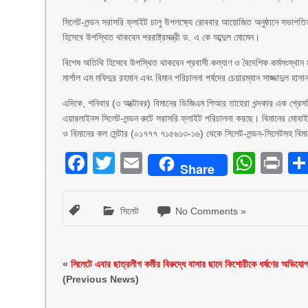
সিলেট-লন্ডন সরাসরি ফ্লাইট চালু উপলক্ষ্যে রোববার আয়োজিত অনুষ্ঠানে সভাপতিত
হিসেবে উপস্থিত থাকবেন পররাষ্ট্রমন্ত্রী ড. এ কে আব্দুল মোমেন।
বিশেষ অতিথি হিসেবে উপস্থিত থাকবেন প্রবাসী কল্যাণ ও বৈদেশিক কর্মসংস্থান ম
মার্শাল এম মফিদুর রহমান এবং বিমান পরিচালনা পর্ষদের চেয়ারম্যান সাজ্জাদুল হাস
এদিকে, শনিবার (৩ অক্টোবর) বিমানের ডিজিএম পিআর তাহেরা খন্দকার এক প্রেস
এয়ারলাইনস সিলেট-লন্ডন রুটে সরাসরি ফ্লাইট পরিচালনা করছে। বিমানের মোব
ও বিমানের কল সেন্টার (০১৭৭৭ ৭১৫৬১৩-১৬) থেকে সিলেট-লন্ডন-সিলেটসহ বিমা
Facebook
Twitter
Email
What
Pr
Share
সিলেট
No Comments »
«
সিলেটে এবার ছাত্রলীগ কর্মীর বিরুদ্ধে বাসার ছাদে কিশোরীকে ধর্ষণের অভিযো
(Previous News)