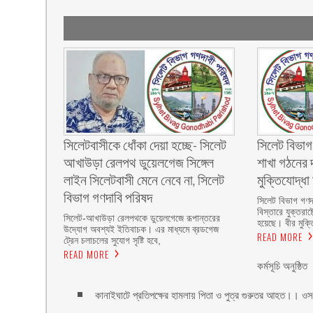
‎সিলেটবাসীকে ধোঁকা দেয়া হচ্ছে- সিলেট
সিলেট বিভাগ
আখাউড়া রেলপথ ডুয়েলগেজ সিঙ্গেল
শাখা গঠনের 
লাইন সিলেটবাসী মেনে নেবে না, সিলেট
মুক্তিযোদ্ধা 
বিভাগ গণদাবি পরিষদ
‎সিলেট বিভাগ গণদা
বিস্তারে যুক্তরাষ
‎​সিলেট-আখাউড়া রেলপথকে ডুয়েলগেজে রূপান্তরের
হয়েছে। বীর মুক্ত
উদ্যোগ অবশ্যই ইতিবাচক। এর মাধ্যমে ব্রডগেজ
READ MORE
ট্রেন চলাচলের সুযোগ সৃষ্টি হবে,
READ MORE
কর্মসূচি অনুষ্ঠিত
কানাইঘাটে প্রতিপক্ষের হামলায় পিতা ও পুত্র গুরুতর আহত।। ওস