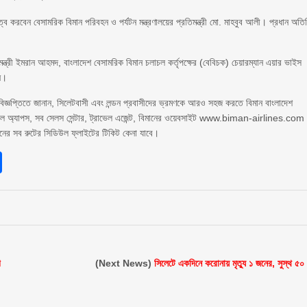
্ব করবেন বেসামরিক বিমান পরিবহন ও পর্যটন মন্ত্রণালয়ের প্রতিমন্ত্রী মো. মাহবুব আলী। প্রধান অতি
ন্ত্রী ইমরান আহমদ, বাংলাদেশ বেসামরিক বিমান চলাচল কর্তৃপক্ষের (বেবিচক) চেয়ারম্যান এয়ার ভাইস
ান।
বিজ্ঞপ্তিতে জানান, সিলেটবাসী এবং লন্ডন প্রবাসীদের ভ্রমণকে আরও সহজ করতে বিমান বাংলাদেশ
াইল অ্যাপস, সব সেলস সেন্টার, ট্রাভেল এজেন্ট, বিমানের ওয়েবসাইট www.biman-airlines.com
নের সব রুটের সিডিউল ফ্লাইটের টিকিট কেনা যাবে।
sApp
int
Share
গ
(Next News)
সিলেটে একদিনে করোনায় মৃত্যু ১ জনের, সুস্থ ৫০