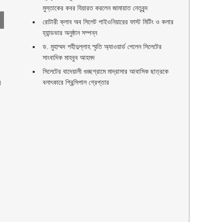
মুস্তাকের কবর যিয়ারত করলেন জামায়াত নেতৃবৃন্দ ‎
রোটারী ক্লাব অব সিলেট পাইওনিয়ারের ফাস্ট মিটিং ও কলার
হ্যান্ডভার অনুষ্ঠান সম্পন্ন
ড. মুহাম্মদ শহীদুল্লাহ স্মৃতি অ্যাওয়ার্ড পেলেন সিলেটের
সাংবাদিক মাহবুব আহমদ
সিলেটের বাদেয়ালী গুচ্ছগ্রামে মাদ্রাসার আবাসিক ছাত্রকে
র
বলাৎকারে প্রিন্সিপাল গ্রেপ্তার ‎
ণ