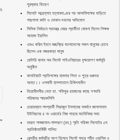
পুরষ্কার বিতরণ ‎ ‎
থি
সিলেটে আব্দুল্লাহ হত্যাকাণ্ডের পর আসামিপক্ষের বাড়িতে
গাছপালা কাটা ও দোকান দখলের অভিযোগ
সিসিক নির্বাচনে স্বতন্ত্র মেয়র প্রার্থীতা ঘোষণা দিলেন শিক্ষক
আহমদ ইয়াসিন
এমএ করিম ইবনে মচ্ছব্বির বাংলাদেশের সকল মানুষের চোখে
ছিলেন এক নজরকাড়া মানুষ ‎
রোটারি ক্লাব অব সিলেট পাইওনিয়ারের বৃক্ষরোপণ কর্মসূচি
অনুষ্ঠিত
কানাইঘাটে প্রতিপক্ষের হামলায় পিতা ও পুত্র গুরুতর
আহত।। ওসমানী হাসপাতালে চিকিৎসাধীন
বিরোধীদলীয় নেতা ডা. শফিকুর রহমানের কাছে গণদাবি
পরিষদের স্মারকলিপি ‎
চেয়ারম্যান পদপ্রার্থী সিরাজুল ইসলামের সমর্থনে জালালাবাদ
ইউনিয়নের ৪ নং ওয়ার্ডের নিজ পাড়ায় মতবিনিময় সভা
»
হযরত শাহ্জালাল-শাহ্পরাণ (রহ.) স্মৃতি পরিষদ সিলেটের ৫ম
প্রতিষ্ঠাবার্ষিকী পালিত ‎​
কেন্দ্রীয় কর্মসূচীর অংশ হিসেবে সিলেট সদরে শহীদ ওয়াসিম ও