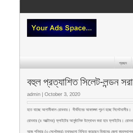
প্রচ্ছদ
বহুল প্রত্যাশিত সিলেট-লন্ডন সর
admin
|
October 3, 2020
হতে যাচ্ছে আগামীকাল রোববার। দীর্ঘদিনের আকাঙ্ক্ষা পূরণ হচ্ছে সিলেটবাসীর।
রোববার (৪ অক্টোবর) ফ্লাইটের আনুষ্ঠানিক উদ্বোধন করা হবে ফ্লাইটের। রোবব
আজ শনিবার (৩ সেপ্টেম্বর) তথ্যগুলো নিশ্চিত করেছেন বিমানের জেলা ব্যবস্থা