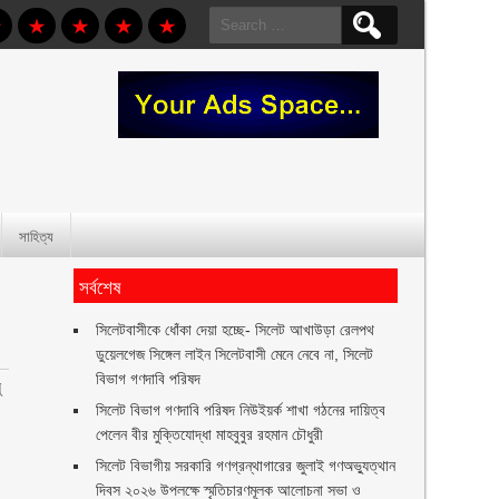
Search
for:
সাহিত্য
সর্বশেষ
‎সিলেটবাসীকে ধোঁকা দেয়া হচ্ছে- সিলেট আখাউড়া রেলপথ
ডুয়েলগেজ সিঙ্গেল লাইন সিলেটবাসী মেনে নেবে না, সিলেট
বিভাগ গণদাবি পরিষদ
ু
সিলেট বিভাগ গণদাবি পরিষদ নিউইয়র্ক শাখা গঠনের দায়িত্ব
পেলেন বীর মুক্তিযোদ্ধা মাহবুবুর রহমান চৌধুরী ‎ ‎
সিলেট বিভাগীয় সরকারি গণগ্রন্থাগারের জুলাই গণঅভ্যুত্থান
দিবস ২০২৬ উপলক্ষে স্মৃতিচারণমূলক আলোচনা সভা ও