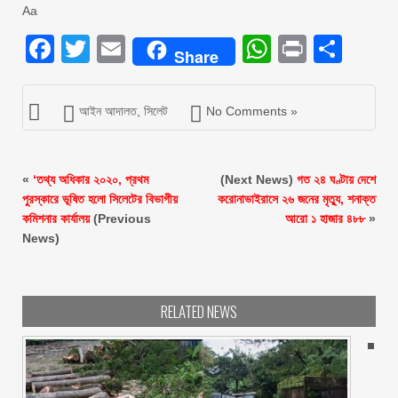
Aa
Facebook
Twitter
Email
WhatsAp
Print
Sha
Share
আইন আদালত
,
সিলেট
No Comments »
«
‘তথ্য অধিকার ২০২০, প্রথম
(Next News)
গত ২৪ ঘণ্টায় দেশে
পুরস্কারে ভূষিত হলো সিলেটের বিভাগীয়
করোনাভাইরাসে ২৬ জনের মৃত্যু, শনাক্ত
কমিশনার কার্যালয়
(Previous
আরো ১ হাজার ৪৮৮
»
News)
RELATED NEWS