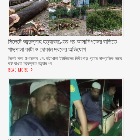
সিলেটে আব্দুল্লাহ হত্যাকাণ্ডের পর আসামিপক্ষের বাড়িতে
গাছপালা কাটা ও দোকান দখলের অভিযোগ
সিলেট সদর উপজেলার ২নং হাটখোলা ইউনিয়নের দিঘীরপাড় গ্রামে সাম্প্রতিক সময়ে
ঘটে যাওয়া আব্দুল্লাহ হত্যার পর
READ MORE