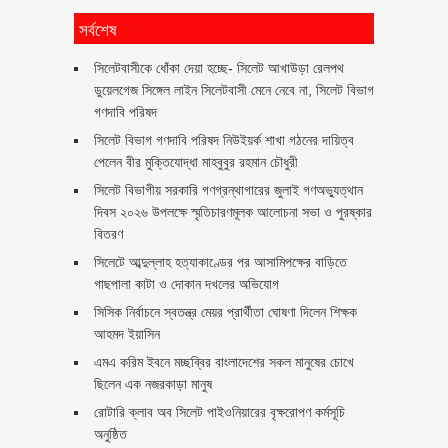
সর্বশেষ
‎সিলেটবাসীকে ধোঁকা দেয়া হচ্ছে- সিলেট আখাউড়া রেলপথ
ডুয়েলগেজ সিঙ্গেল লাইন সিলেটবাসী মেনে নেবে না, সিলেট বিভাগ
গণদাবি পরিষদ
সিলেট বিভাগ গণদাবি পরিষদ নিউইয়র্ক শাখা গঠনের দায়িত্ব
পেলেন বীর মুক্তিযোদ্ধা মাহবুবুর রহমান চৌধুরী ‎ ‎
সিলেট বিভাগীয় সরকারি গণগ্রন্থাগারের জুলাই গণঅভ্যুত্থান
দিবস ২০২৬ উপলক্ষে স্মৃতিচারণমূলক আলোচনা সভা ও পুরষ্কার
বিতরণ ‎ ‎
সিলেটে আব্দুল্লাহ হত্যাকাণ্ডের পর আসামিপক্ষের বাড়িতে
গাছপালা কাটা ও দোকান দখলের অভিযোগ
সিসিক নির্বাচনে স্বতন্ত্র মেয়র প্রার্থীতা ঘোষণা দিলেন শিক্ষক
আহমদ ইয়াসিন
এমএ করিম ইবনে মচ্ছব্বির বাংলাদেশের সকল মানুষের চোখে
ছিলেন এক নজরকাড়া মানুষ ‎
রোটারি ক্লাব অব সিলেট পাইওনিয়ারের বৃক্ষরোপণ কর্মসূচি
অনুষ্ঠিত