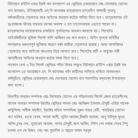
হিউম্যান রাইটস ওয়াচ ট্রাষ্ট অব বাংলাদেশ এর কেন্দ্রিয় চেয়ারম্যান মোঃ দেলোয়ার হোসেন
খান বলেছেন, ঐতিজ্যবাহী এম,সি কলেজের ছাত্রাবাসে ছাত্রলীগ নামদারী গৃহবধু
ধর্ষনকারীদের গ্রেফতার করে আইনের মাধ্যমে কঠোর শাস্তি দিতে হবে। ছাত্রাবাসের এই
দুঃখ্যজনক ঘটনার দায়ভার কলেজ অধ্যক্ষ ও হল তত্তাবধায়ক এড়াতে পারেন না।
ছাত্রাবাসের দারোয়ানদের চাকরিতে পুনর্বহালের আহবান জানানো হয়। সিলেটের
আইনজিবীদের ভুমিকা সিলেট বাসি আজিবন ভর মনে রাখবে। আইন সৃংখলা বাহিনীর
সদস্যদের গুরুত্বপুর্ন ভুমিকার কারনে ধর্ষন কারীরা গ্রেফতার হয়েছে। অন্য আসামিদের
গ্রেফতার করে আইনের আওতায় নিয়ে আসতে হবে। সিলেটের মাটি ও মানুষের দাবী
আসামীদের আইনের মাধ্যমে কঠোর সাজা দিতে হবে।
গতকাল বেলা ৩ টায় সিলেট কেন্দ্রিয় শহিদ মিনার সম্মুখে হিউম্যান রাইটস ওয়াচ ট্রাষ্ট অব
বাংলাদেশ এর আয়োজনে এম, সি কলেজের ধর্ষন কারীদের সাস্তির দাবিতে মানববন্ধন
কর্মসুচিতে কেন্দ্রিয় চেয়ারম্যান মোঃ দেলোয়ার হোসেন খান সভাপতির বক্তব্যে উপরোক্ত
কথা বলেন।
বিভাগীয় সাধারন সম্পাদক মোঃ দিলোয়ার হোসেন এর পরিচালনায় সিলেট জেলা ছাত্রলীগের
সাবেক সাধারন সম্পাদক ট্রাষ্টের কেন্দ্রিয় সদস্য মোঃ আমিরুল ইসলাম চৌধুরী এহিয়া সাবেক
কাউন্সিলর শামীমা স্বাধীন, ট্রাষ্টের মহিলা সম্পাদিকা নুরুন নাহার বেবী, শাহরিয়ার হোসেন
খান সাকিব, রত্না বেগম, সালমা আলী, তুহিন আহমদ,রীজবি আহমদ, আবু ইউসুফ মুন্না,
অনিল চন্দ্র দেব, তুফায়েল আহমদ, সাগর চৌধুরী,আল আমিন, লিটন দেব সমাজ সেবক লিপু
চাকমা এস কে রিজন, মোঃ আঃ মুতালিব ও আব্দুস সামাদ প্রমুখ