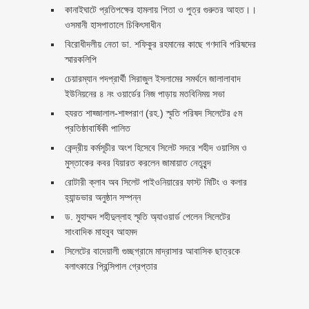
কানাইঘাটে প্রতিপক্ষের হামলায় পিতা ও পুত্র গুরুতর আহত।।
ওসমানী হাসপাতালে চিকিৎসাধীন
বিরোধীদলীয় নেতা ডা. শফিকুর রহমানের কাছে গণদাবি পরিষদের
স্মারকলিপি ‎
চেয়ারম্যান পদপ্রার্থী সিরাজুল ইসলামের সমর্থনে জালালাবাদ
ইউনিয়নের ৪ নং ওয়ার্ডের নিজ পাড়ায় মতবিনিময় সভা
হযরত শাহ্জালাল-শাহ্পরাণ (রহ.) স্মৃতি পরিষদ সিলেটের ৫ম
প্রতিষ্ঠাবার্ষিকী পালিত ‎​
কেন্দ্রীয় কর্মসূচীর অংশ হিসেবে সিলেট সদরে শহীদ ওয়াসিম ও
মুস্তাকের কবর যিয়ারত করলেন জামায়াত নেতৃবৃন্দ ‎
রোটারী ক্লাব অব সিলেট পাইওনিয়ারের ফাস্ট মিটিং ও কলার
হ্যান্ডভার অনুষ্ঠান সম্পন্ন
ড. মুহাম্মদ শহীদুল্লাহ স্মৃতি অ্যাওয়ার্ড পেলেন সিলেটের
সাংবাদিক মাহবুব আহমদ
সিলেটের বাদেয়ালী গুচ্ছগ্রামে মাদ্রাসার আবাসিক ছাত্রকে
বলাৎকারে প্রিন্সিপাল গ্রেপ্তার ‎