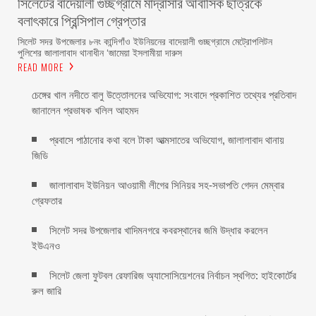
সিলেটের বাদেয়ালী গুচ্ছগ্রামে মাদ্রাসার আবাসিক ছাত্রকে
বলাৎকারে প্রিন্সিপাল গ্রেপ্তার ‎
সিলেট সদর উপজেলার ৮নং কান্দিগাঁও ইউনিয়নের বাদেয়ালী গুচ্ছগ্রামে মেট্রোপলিটন
পুলিশের জালালাবাদ থানাধীন ‘জামেয়া ইসলামীয়া দারুস
READ MORE
চেঙ্গের খাল নদীতে বালু উত্তোলনের অভিযোগ: সংবাদে প্রকাশিত তথ্যের প্রতিবাদ
জানালেন প্রভাষক খলিল আহমদ
প্রবাসে পাঠানোর কথা বলে টাকা আত্মসাতের অভিযোগ, জালালাবাদ থানায়
জিডি ‎
জালালাবাদ ইউনিয়ন আওয়ামী লীগের সিনিয়র সহ-সভাপতি গেদন মেম্বার
গ্রেফতার
সিলেট সদর উপজেলার খাদিমনগরে কবরস্থানের জমি উদ্ধার করলেন
ইউএনও
সিলেট জেলা ফুটবল রেফারিজ অ্যাসোসিয়েশনের নির্বাচন স্থগিত: হাইকোর্টের
রুল জারি ‎