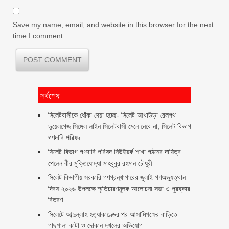
Save my name, email, and website in this browser for the next
time I comment.
সর্বশেষ
‎সিলেটবাসীকে ধোঁকা দেয়া হচ্ছে- সিলেট আখাউড়া রেলপথ
ডুয়েলগেজ সিঙ্গেল লাইন সিলেটবাসী মেনে নেবে না, সিলেট বিভাগ
গণদাবি পরিষদ
সিলেট বিভাগ গণদাবি পরিষদ নিউইয়র্ক শাখা গঠনের দায়িত্ব
পেলেন বীর মুক্তিযোদ্ধা মাহবুবুর রহমান চৌধুরী ‎ ‎
সিলেট বিভাগীয় সরকারি গণগ্রন্থাগারের জুলাই গণঅভ্যুত্থান
দিবস ২০২৬ উপলক্ষে স্মৃতিচারণমূলক আলোচনা সভা ও পুরষ্কার
বিতরণ ‎ ‎
সিলেটে আব্দুল্লাহ হত্যাকাণ্ডের পর আসামিপক্ষের বাড়িতে
গাছপালা কাটা ও দোকান দখলের অভিযোগ