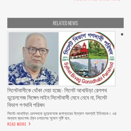
RELATED NEWS
‎সিলেটবাসীকে ধোঁকা দেয়া হচ্ছে- সিলেট আখাউড়া রেলপথ
ডুয়েলগেজ সিঙ্গেল লাইন সিলেটবাসী মেনে নেবে না, সিলেট
বিভাগ গণদাবি পরিষদ
‎​সিলেট-আখাউড়া রেলপথকে ডুয়েলগেজে রূপান্তরের উদ্যোগ অবশ্যই ইতিবাচক। এর
মাধ্যমে ব্রডগেজ ট্রেন চলাচলের সুযোগ সৃষ্টি হবে,
READ MORE