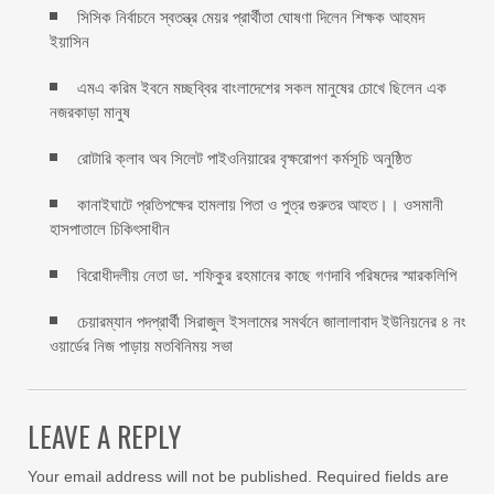
সিসিক নির্বাচনে স্বতন্ত্র মেয়র প্রার্থীতা ঘোষণা দিলেন শিক্ষক আহমদ
ইয়াসিন
এমএ করিম ইবনে মচ্ছব্বির বাংলাদেশের সকল মানুষের চোখে ছিলেন এক
নজরকাড়া মানুষ ‎
রোটারি ক্লাব অব সিলেট পাইওনিয়ারের বৃক্ষরোপণ কর্মসূচি অনুষ্ঠিত
কানাইঘাটে প্রতিপক্ষের হামলায় পিতা ও পুত্র গুরুতর আহত।। ওসমানী
হাসপাতালে চিকিৎসাধীন
বিরোধীদলীয় নেতা ডা. শফিকুর রহমানের কাছে গণদাবি পরিষদের স্মারকলিপি ‎
চেয়ারম্যান পদপ্রার্থী সিরাজুল ইসলামের সমর্থনে জালালাবাদ ইউনিয়নের ৪ নং
ওয়ার্ডের নিজ পাড়ায় মতবিনিময় সভা
LEAVE A REPLY
Your email address will not be published.
Required fields are