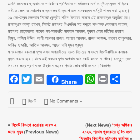
এমসি কলেজের ছাত্রাবাসে গণধর্ষণের প্রতিবাদে ও ধর্ষকদের সর্বোচ্চ দৃষ্টান্তমূলক শাস্তির
দাবীতে জেলা ও মহানগর ছাত্রদলের উদ্যোগে এক মানববন্ধন কর্মসূচী পালন করা হয়েছে।
২৯ সেপ্টেম্বর মঙ্গলবার সিলেট কেন্দ্রীয় শহীদ মিনারের সামনে এই মানববন্ধন অনুষ্ঠিত হয়।
মানবন্ধনে বকব্য রাখেন, সিলেট মহানগর বিএনপির সহ-দপ্তর সম্পাদক লোকমান আহমদ,
মহানগর ছাত্রদলের সাবেক সহ-সভাপতি সাফরান আহমদ, যুবদল নেতা মতিউর রহমান
শিমুল, নাজিম উদ্দিন, আলী আকবর রাজন, আলাল আহমদ, রাজন আহমদ, রাসেল তালুকদার,
জাকির হাজারী, আতিক আহমদ, আব্দুল গণি সুমন প্রমুখ।
মানববন্ধনে বক্তারা ঘৃণ্য এসব অপরাধীদের দ্রুত বিচারের মাধ্যমে সিলেটবাসীকে কলঙ্ক
মুক্ত করতে হবে। যাতে এই ধরনের ঘৃণ্য অপরাধ আর কেউ করতে না পারে। নেতৃবৃন্দ দ্রুত
বিচারের জন্য প্রশাসনের উর্ধ্বতন মহরের প্রতি জোর দাবী জানান। বিজ্ঞপ্তি
Facebook
Twitter
Email
WhatsAp
Print
Sha
Share
সিলেট
No Comments »
«
সিলেট বিভাগে করোনায় আরও ২
(Next News)
‘তথ্য অধিকার
জনের মৃত্যু
(Previous News)
২০২০, প্রথম পুরস্কারে ভূষিত হলো
সিলেটের বিভাগীয় কমিশনার কার্যালয়
»