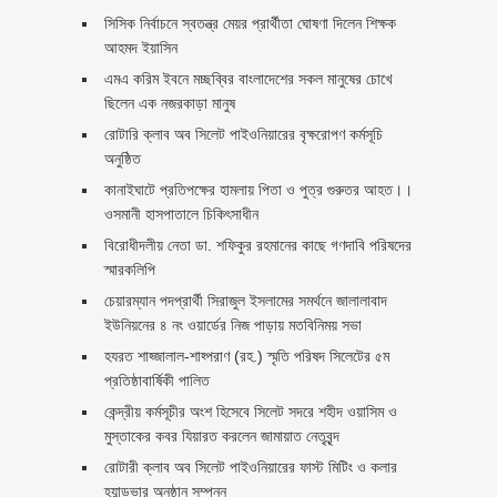
সিসিক নির্বাচনে স্বতন্ত্র মেয়র প্রার্থীতা ঘোষণা দিলেন শিক্ষক
আহমদ ইয়াসিন
এমএ করিম ইবনে মচ্ছব্বির বাংলাদেশের সকল মানুষের চোখে
ছিলেন এক নজরকাড়া মানুষ ‎
রোটারি ক্লাব অব সিলেট পাইওনিয়ারের বৃক্ষরোপণ কর্মসূচি
অনুষ্ঠিত
কানাইঘাটে প্রতিপক্ষের হামলায় পিতা ও পুত্র গুরুতর আহত।।
ওসমানী হাসপাতালে চিকিৎসাধীন
বিরোধীদলীয় নেতা ডা. শফিকুর রহমানের কাছে গণদাবি পরিষদের
স্মারকলিপি ‎
চেয়ারম্যান পদপ্রার্থী সিরাজুল ইসলামের সমর্থনে জালালাবাদ
ইউনিয়নের ৪ নং ওয়ার্ডের নিজ পাড়ায় মতবিনিময় সভা
হযরত শাহ্জালাল-শাহ্পরাণ (রহ.) স্মৃতি পরিষদ সিলেটের ৫ম
প্রতিষ্ঠাবার্ষিকী পালিত ‎​
কেন্দ্রীয় কর্মসূচীর অংশ হিসেবে সিলেট সদরে শহীদ ওয়াসিম ও
মুস্তাকের কবর যিয়ারত করলেন জামায়াত নেতৃবৃন্দ ‎
রোটারী ক্লাব অব সিলেট পাইওনিয়ারের ফাস্ট মিটিং ও কলার
হ্যান্ডভার অনুষ্ঠান সম্পন্ন