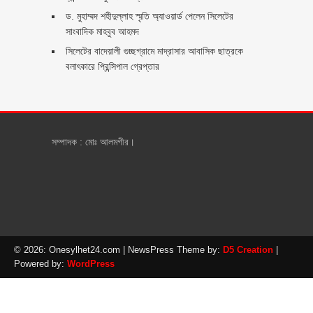
ড. মুহাম্মদ শহীদুল্লাহ স্মৃতি অ্যাওয়ার্ড পেলেন সিলেটের
সাংবাদিক মাহবুব আহমদ
সিলেটের বাদেয়ালী গুচ্ছগ্রামে মাদ্রাসার আবাসিক ছাত্রকে
বলাৎকারে প্রিন্সিপাল গ্রেপ্তার ‎
সম্পাদক : মোঃ আলমগীর।
© 2026: Onesylhet24.com
| NewsPress Theme by:
D5 Creation
|
Powered by:
WordPress