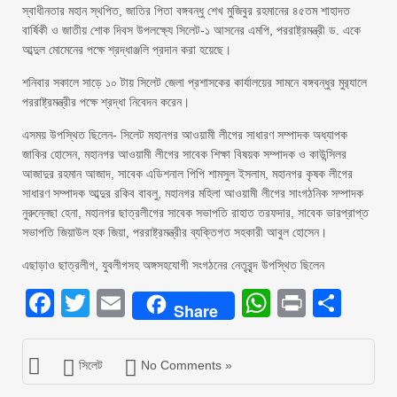
স্বাধীনতার মহান স্থপিত, জাতির পিতা বঙ্গবন্ধু শেখ মুজিবুর রহমানের ৪৫তম শাহাদত
বার্ষিকী ও জাতীয় শোক দিবস উপলক্ষ্যে সিলেট-১ আসনের এমপি, পররাষ্ট্রমন্ত্রী ড. একে
আব্দুল মোমেনের পক্ষে শ্রদ্ধাঞ্জলি প্রদান করা হয়েছে।
শনিবার সকালে সাড়ে ১০ টায় সিলেট জেলা প্রশাসকের কার্যালয়ের সামনে বঙ্গবন্ধুর মুর‌্যালে
পররাষ্ট্রমন্ত্রীর পক্ষে শ্রদ্ধা নিবেদন করেন।
এসময় উপস্থিত ছিলেন- সিলেট মহানগর আওয়ামী লীগের সাধারণ সম্পাদক অধ্যাপক
জাকির হোসেন, মহানগর আওয়ামী লীগের সাবেক শিক্ষা বিষয়ক সম্পাদক ও কাউন্সিলর
আজাদুর রহমান আজাদ, সাবেক এডিশনাল পিপি শামসুল ইসলাম, মহানগর কৃষক লীগের
সাধারণ সম্পাদক আব্দুর রকিব বাবলু, মহানগর মহিলা আওয়ামী লীগের সাংগঠনিক সম্পাদক
নুরুন্নেছা হেনা, মহানগর ছাত্রলীগের সাবেক সভাপতি রাহাত তরফদার, সাবেক ভারপ্রাপ্ত
সভাপতি জিয়াউল হক জিয়া, পররাষ্ট্রমন্ত্রীর ব্যক্তিগত সহকারী আবুল হোসেন।
এছাড়াও ছাত্রলীগ, যুবলীগসহ অঙ্গসহযোগী সংগঠনের নেতৃবৃন্দ উপস্থিত ছিলেন
Facebook
Twitter
Email
WhatsAp
Print
Sha
Share
সিলেট
No Comments »