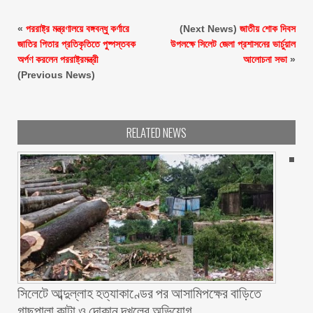
«
পররাষ্ট্র মন্ত্রণালয়ে বঙ্গবন্ধু কর্ণারে
(Next News)
জাতীয় শোক দিবস
জাতির পিতার প্রতিকৃতিতে পুষ্পস্তবক
উপলক্ষে সিলেট জেলা প্রশাসনের ভার্চুয়াল
অর্পণ করলেন পররাষ্ট্রমন্ত্রী
আলোচনা সভা
»
(Previous News)
RELATED NEWS
সিলেটে আব্দুল্লাহ হত্যাকাণ্ডের পর আসামিপক্ষের বাড়িতে
গাছপালা কাটা ও দোকান দখলের অভিযোগ