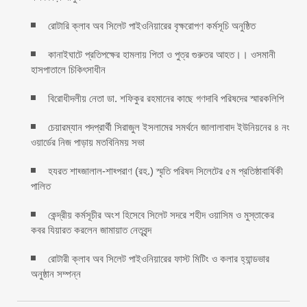
রোটারি ক্লাব অব সিলেট পাইওনিয়ারের বৃক্ষরোপণ কর্মসূচি অনুষ্ঠিত
কানাইঘাটে প্রতিপক্ষের হামলায় পিতা ও পুত্র গুরুতর আহত।। ওসমানী
হাসপাতালে চিকিৎসাধীন
বিরোধীদলীয় নেতা ডা. শফিকুর রহমানের কাছে গণদাবি পরিষদের স্মারকলিপি ‎
চেয়ারম্যান পদপ্রার্থী সিরাজুল ইসলামের সমর্থনে জালালাবাদ ইউনিয়নের ৪ নং
ওয়ার্ডের নিজ পাড়ায় মতবিনিময় সভা
হযরত শাহ্জালাল-শাহ্পরাণ (রহ.) স্মৃতি পরিষদ সিলেটের ৫ম প্রতিষ্ঠাবার্ষিকী
পালিত ‎​
কেন্দ্রীয় কর্মসূচীর অংশ হিসেবে সিলেট সদরে শহীদ ওয়াসিম ও মুস্তাকের
কবর যিয়ারত করলেন জামায়াত নেতৃবৃন্দ ‎
রোটারী ক্লাব অব সিলেট পাইওনিয়ারের ফাস্ট মিটিং ও কলার হ্যান্ডভার
অনুষ্ঠান সম্পন্ন