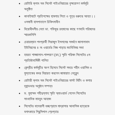
রোটারি ক্লাব অব সিলেট পাইওনিয়ারের বৃক্ষরোপণ কর্মসূচি
অনুষ্ঠিত
কানাইঘাটে প্রতিপক্ষের হামলায় পিতা ও পুত্র গুরুতর আহত।।
ওসমানী হাসপাতালে চিকিৎসাধীন
বিরোধীদলীয় নেতা ডা. শফিকুর রহমানের কাছে গণদাবি পরিষদের
স্মারকলিপি ‎
চেয়ারম্যান পদপ্রার্থী সিরাজুল ইসলামের সমর্থনে জালালাবাদ
ইউনিয়নের ৪ নং ওয়ার্ডের নিজ পাড়ায় মতবিনিময় সভা
হযরত শাহ্জালাল-শাহ্পরাণ (রহ.) স্মৃতি পরিষদ সিলেটের ৫ম
প্রতিষ্ঠাবার্ষিকী পালিত ‎​
কেন্দ্রীয় কর্মসূচীর অংশ হিসেবে সিলেট সদরে শহীদ ওয়াসিম ও
মুস্তাকের কবর যিয়ারত করলেন জামায়াত নেতৃবৃন্দ ‎
রোটারী ক্লাব অব সিলেট পাইওনিয়ারের ফাস্ট মিটিং ও কলার
হ্যান্ডভার অনুষ্ঠান সম্পন্ন
ড. মুহাম্মদ শহীদুল্লাহ স্মৃতি অ্যাওয়ার্ড পেলেন সিলেটের
সাংবাদিক মাহবুব আহমদ
সিলেটের বাদেয়ালী গুচ্ছগ্রামে মাদ্রাসার আবাসিক ছাত্রকে
বলাৎকারে প্রিন্সিপাল গ্রেপ্তার ‎