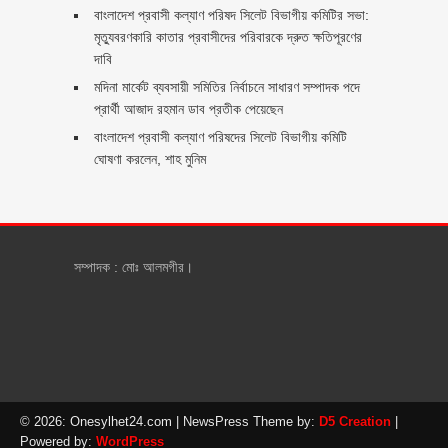
বাংলাদেশ প্রবাসী কল্যাণ পরিষদ সিলেট বিভাগীয় কমিটির সভা:
মৃত্যুবরণকারি কাতার প্রবাসীদের পরিবারকে দ্রুত ক্ষতিপূরণের
দাবি
মদিনা মার্কেট ব্যবসায়ী সমিতির নির্বাচনে সাধারণ সম্পাদক পদে
প্রার্থী আজাদ রহমান ডাব প্রতীক পেয়েছেন ‎
‎বাংলাদেশ প্রবাসী কল্যাণ পরিষদের সিলেট বিভাগীয় কমিটি
ঘোষণা করলেন, শাহ মুনিম
সম্পাদক : মোঃ আলমগীর।
© 2026: Onesylhet24.com
| NewsPress Theme by:
D5 Creation
|
Powered by:
WordPress