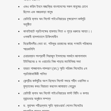
এমএ করিম ইবনে মচ্ছব্বির বাংলাদেশের সকল মানুষের চোখে
ছিলেন এক নজরকাড়া মানুষ ‎
রোটারি ক্লাব অব সিলেট পাইওনিয়ারের বৃক্ষরোপণ কর্মসূচি
অনুষ্ঠিত
কানাইঘাটে প্রতিপক্ষের হামলায় পিতা ও পুত্র গুরুতর আহত।।
ওসমানী হাসপাতালে চিকিৎসাধীন
বিরোধীদলীয় নেতা ডা. শফিকুর রহমানের কাছে গণদাবি পরিষদের
স্মারকলিপি ‎
চেয়ারম্যান পদপ্রার্থী সিরাজুল ইসলামের সমর্থনে জালালাবাদ
ইউনিয়নের ৪ নং ওয়ার্ডের নিজ পাড়ায় মতবিনিময় সভা
হযরত শাহ্জালাল-শাহ্পরাণ (রহ.) স্মৃতি পরিষদ সিলেটের ৫ম
প্রতিষ্ঠাবার্ষিকী পালিত ‎​
কেন্দ্রীয় কর্মসূচীর অংশ হিসেবে সিলেট সদরে শহীদ ওয়াসিম ও
মুস্তাকের কবর যিয়ারত করলেন জামায়াত নেতৃবৃন্দ ‎
রোটারী ক্লাব অব সিলেট পাইওনিয়ারের ফাস্ট মিটিং ও কলার
হ্যান্ডভার অনুষ্ঠান সম্পন্ন
ড. মুহাম্মদ শহীদুল্লাহ স্মৃতি অ্যাওয়ার্ড পেলেন সিলেটের
সাংবাদিক মাহবুব আহমদ