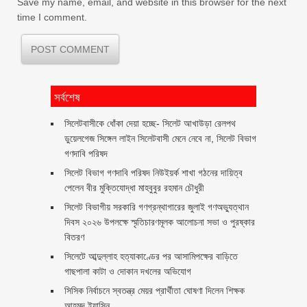
Save my name, email, and website in this browser for the next
time I comment.
সর্বশেষ
‎সিলেটবাসীকে ধোঁকা দেয়া হচ্ছে- সিলেট আখাউড়া রেলপথ
ডুয়েলগেজ সিঙ্গেল লাইন সিলেটবাসী মেনে নেবে না, সিলেট বিভাগ
গণদাবি পরিষদ
সিলেট বিভাগ গণদাবি পরিষদ নিউইয়র্ক শাখা গঠনের দায়িত্ব
পেলেন বীর মুক্তিযোদ্ধা মাহবুবুর রহমান চৌধুরী ‎ ‎
সিলেট বিভাগীয় সরকারি গণগ্রন্থাগারের জুলাই গণঅভ্যুত্থান
দিবস ২০২৬ উপলক্ষে স্মৃতিচারণমূলক আলোচনা সভা ও পুরষ্কার
বিতরণ ‎ ‎
সিলেটে আব্দুল্লাহ হত্যাকাণ্ডের পর আসামিপক্ষের বাড়িতে
গাছপালা কাটা ও দোকান দখলের অভিযোগ
সিসিক নির্বাচনে স্বতন্ত্র মেয়র প্রার্থীতা ঘোষণা দিলেন শিক্ষক
আহমদ ইয়াসিন