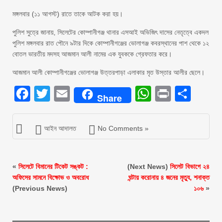
মঙ্গলবার (১১ আগস্ট) রাতে তাকে আটক করা হয়।
পুলিশ সুত্রে জানায়, সিলেটের কোম্পানীগঞ্জ থানার এসআই অভিজিৎ দাসের নেতৃত্বে একদল
পুলিশ মঙ্গলবার রাত পৌনে ৯টার দিকে কোম্পানীগঞ্জের ভোলাগঞ্জ কবরস্থানের পাশ থেকে ১২
বোতল ভারতীয় মদসহ আজমান আলী নামের এক যুবককে গ্রেফতার করে।
আজমান আলী কোম্পানীগঞ্জের ভোলাগঞ্জ উত্তরপাড়া এলাকার মৃত উস্তার আলীর ছেলে।
Facebook
Twitter
Email
WhatsAp
Print
Sha
Share
আইন আদালত
No Comments »
«
সিলেটে বিমানের টিকেট সঙ্কট :
(Next News)
সিলেট বিভাগে ২৪
অফিসের সামনে বিক্ষোভ ও অবরোধ
ঘন্টায় করোনায় ৪ জনের মৃত্যু, শনাক্ত
(Previous News)
১০৬
»