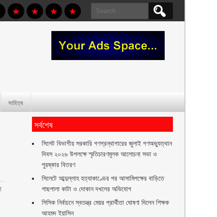
Search
for:
সাহিত্য
সর্বশেষ
সিলেট বিভাগীয় সরকারি গণগ্রন্থাগারের জুলাই গণঅভ্যুত্থান
দিবস ২০২৬ উপলক্ষে স্মৃতিচারণমূলক আলোচনা সভা ও
পুরষ্কার বিতরণ ‎ ‎
সিলেটে আব্দুল্লাহ হত্যাকাণ্ডের পর আসামিপক্ষের বাড়িতে
া
গাছপালা কাটা ও দোকান দখলের অভিযোগ
সিসিক নির্বাচনে স্বতন্ত্র মেয়র প্রার্থীতা ঘোষণা দিলেন শিক্ষক
আহমদ ইয়াসিন