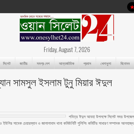
Friday, August 7, 2026
সিলেট
জাতীয়
সমগ্র দেশ
আন্তর্জাতিক
প্রবাস
খেলাধুলা
বিনোদন
ান সামসুল ইসলাম টুনু মিয়ার ঈদুল
পবিত্র ঈদুল আযহা উপলক্ষে সিলেট সদর উপজেল
ও ইউপির সাবেক চেয়ারম্যান ও জালালাবাদ থানা কমিউনিটি পুলিশিং কমিটির সাধারণ সম্পাদক আলহাজ্ব