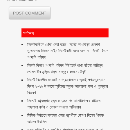
সর্বশেষ
‎সিলেটবাসীকে ধোঁকা দেয়া হচ্ছে- সিলেট আখাউড়া রেলপথ
ডুয়েলগেজ সিঙ্গেল লাইন সিলেটবাসী মেনে নেবে না, সিলেট বিভাগ
গণদাবি পরিষদ
সিলেট বিভাগ গণদাবি পরিষদ নিউইয়র্ক শাখা গঠনের দায়িত্ব
পেলেন বীর মুক্তিযোদ্ধা মাহবুবুর রহমান চৌধুরী ‎ ‎
সিলেট বিভাগীয় সরকারি গণগ্রন্থাগারের জুলাই গণঅভ্যুত্থান
দিবস ২০২৬ উপলক্ষে স্মৃতিচারণমূলক আলোচনা সভা ও পুরষ্কার
বিতরণ ‎ ‎
সিলেটে আব্দুল্লাহ হত্যাকাণ্ডের পর আসামিপক্ষের বাড়িতে
গাছপালা কাটা ও দোকান দখলের অভিযোগ
সিসিক নির্বাচনে স্বতন্ত্র মেয়র প্রার্থীতা ঘোষণা দিলেন শিক্ষক
আহমদ ইয়াসিন
এমএ করিম ইবনে মচ্ছব্বির বাংলাদেশের সকল মানুষের চোখে