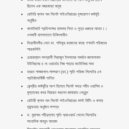
ছিলেন এক নজরকাড়া মানুষ ‎
রোটারি ক্লাব অব সিলেট পাইওনিয়ারের বৃক্ষরোপণ কর্মসূচি
অনুষ্ঠিত
কানাইঘাটে প্রতিপক্ষের হামলায় পিতা ও পুত্র গুরুতর আহত।।
ওসমানী হাসপাতালে চিকিৎসাধীন
বিরোধীদলীয় নেতা ডা. শফিকুর রহমানের কাছে গণদাবি পরিষদের
স্মারকলিপি ‎
চেয়ারম্যান পদপ্রার্থী সিরাজুল ইসলামের সমর্থনে জালালাবাদ
ইউনিয়নের ৪ নং ওয়ার্ডের নিজ পাড়ায় মতবিনিময় সভা
হযরত শাহ্জালাল-শাহ্পরাণ (রহ.) স্মৃতি পরিষদ সিলেটের ৫ম
প্রতিষ্ঠাবার্ষিকী পালিত ‎​
কেন্দ্রীয় কর্মসূচীর অংশ হিসেবে সিলেট সদরে শহীদ ওয়াসিম ও
মুস্তাকের কবর যিয়ারত করলেন জামায়াত নেতৃবৃন্দ ‎
রোটারী ক্লাব অব সিলেট পাইওনিয়ারের ফাস্ট মিটিং ও কলার
হ্যান্ডভার অনুষ্ঠান সম্পন্ন
ড. মুহাম্মদ শহীদুল্লাহ স্মৃতি অ্যাওয়ার্ড পেলেন সিলেটের
সাংবাদিক মাহবুব আহমদ