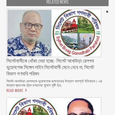
RELATED NEWS
‎সিলেটবাসীকে ধোঁকা দেয়া হচ্ছে- সিলেট আখাউড়া রেলপথ
ডুয়েলগেজ সিঙ্গেল লাইন সিলেটবাসী মেনে নেবে না, সিলেট
বিভাগ গণদাবি পরিষদ
‎​সিলেট-আখাউড়া রেলপথকে ডুয়েলগেজে রূপান্তরের উদ্যোগ অবশ্যই ইতিবাচক। এর
মাধ্যমে ব্রডগেজ ট্রেন চলাচলের সুযোগ সৃষ্টি হবে,
READ MORE