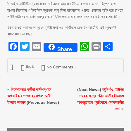
ডিজাইন আর্টিস্টির ব্যবস্থাপনা পরিচালক আজহার উদ্দিন কাওসার বলেন, বিলুপ্ত হয়ে
যাওয়া সিলেটের ঐতিহাসিক স্থাপনা আবু সিনা ছাত্রাবাস ও বন্দর এলাকার স্মৃতি ধরে রাখতে
লাইট হাউসের ভাবনার সমন্বয় করে নির্মান করা হয়েছে নগর চত্বরের এই অবকাঠামোটি।
ইউনাইডেট কমার্সিয়াল ব্যাংক (ইউসিবি) এর আর্থায়নে ডিজাইন আর্টিস্টি এই প্রকল্পটি
বাস্তবায়ন করেছে।
Facebook
Twitter
Email
WhatsAp
Print
Sha
Share
সিলেট
No Comments »
«
বিদেশফেরত কর্মীরা কর্মসংস্থানে
(Next News)
কান্দিগাঁও ইউপির
অগ্রাধিকার পাওয়ার যোগ্য: মন্ত্রী
সাবেক সদস্য মনির আলীর বিরুদ্ধে
ইমরান আহমদ
(Previous News)
অপপ্রচারের প্রতিবাদে এলাকাবাসীর
সভা
»