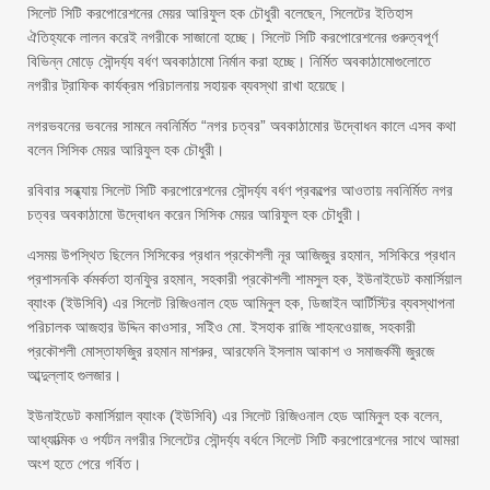
সিলেট সিটি করপোরেশনের মেয়র আরিফুল হক চৌধুরী বলেছেন, সিলেটের ইতিহাস
ঐতিহ্যকে লালন করেই নগরীকে সাজানো হচ্ছে। সিলেট সিটি করপোরেশনের গুরুত্বপূর্ণ
বিভিন্ন মোড়ে সৌন্দর্য্য বর্ধণ অবকাঠামো নির্মান করা হচ্ছে। নির্মিত অবকাঠামোগুলোতে
নগরীর ট্রাফিক কার্যক্রম পরিচালনায় সহায়ক ব্যবস্থা রাখা হয়েছে।
নগরভবনের ভবনের সামনে নবনির্মিত “নগর চত্বর” অবকাঠামোর উদ্বোধন কালে এসব কথা
বলেন সিসিক মেয়র আরিফুল হক চৌধুরী।
রবিবার সন্ধ্যায় সিলেট সিটি করপোরেশনের সৌন্দর্য্য বর্ধণ প্রকল্পের আওতায় নবনির্মিত নগর
চত্বর অবকাঠামো উদ্বোধন করেন সিসিক মেয়র আরিফুল হক চৌধুরী।
এসময় উপস্থিত ছিলেন সিসিকের প্রধান প্রকৌশলী নূর আজিজুর রহমান, সসিকিরে প্রধান
প্রশাসনকি র্কমর্কতা হানফিুর রহমান, সহকারী প্রকৌশলী শামসুল হক, ইউনাইডেট কমার্সিয়াল
ব্যাংক (ইউসিবি) এর সিলেট রিজিওনাল হেড আমিনুল হক, ডিজাইন আর্টিস্টির ব্যবস্থাপনা
পরিচালক আজহার উদ্দিন কাওসার, সইিও মো. ইসহাক রাজি শাহনওেয়াজ, সহকারী
প্রকৌশলী মোস্তাফজিুর রহমান মাশরুর, আরফেনি ইসলাম আকাশ ও সমাজর্কমী জুরজে
আব্দুল্লাহ গুলজার।
ইউনাইডেট কমার্সিয়াল ব্যাংক (ইউসিবি) এর সিলেট রিজিওনাল হেড আমিনুল হক বলেন,
আধ্যাত্মিক ও পর্যটন নগরীর সিলেটের সৌন্দর্য্য বর্ধনে সিলেট সিটি করপোরেশনের সাথে আমরা
অংশ হতে পেরে গর্বিত।