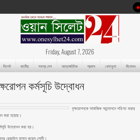
Friday, August 7, 2026
সিলেট
জাতীয়
সমগ্র দেশ
আন্তর্জাতিক
প্রবাস
খেলাধুলা
বিনোদন
্ষরোপন কর্মসূচি উদ্বোধন
বৃক্ষরোপনকে সামাজিক আন্দোলনে পরিণত করার
োধন করা হয়েছে।
র্মসূচি উদ্বোধন করা হয়।
ন্সিলর রেজাউল হাসান কয়েস লোদী।