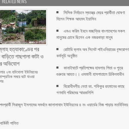
RELATED NEWS
সিসিক নির্বাচনে স্বতন্ত্র মেয়র প্রার্থীতা ঘোষণা
দিলেন শিক্ষক আহমদ ইয়াসিন
এমএ করিম ইবনে মচ্ছব্বির বাংলাদেশের সকল
মানুষের চোখে ছিলেন এক নজরকাড়া মানুষ ‎
ল্লাহ হত্যাকাণ্ডের পর
রোটারি ক্লাব অব সিলেট পাইওনিয়ারের বৃক্ষরোপ
 বাড়িতে গাছপালা কাটা ও
কর্মসূচি অনুষ্ঠিত
ের অভিযোগ
কানাইঘাটে প্রতিপক্ষের হামলায় পিতা ও পুত্র
লার ২নং হাটখোলা ইউনিয়নের
গুরুতর আহত।। ওসমানী হাসপাতালে চিকিৎসাধীন
সাম্প্রতিক সময়ে ঘটে যাওয়া
 পর
বিরোধীদলীয় নেতা ডা. শফিকুর রহমানের কাছে
গণদাবি পরিষদের স্মারকলিপি ‎
 পদপ্রার্থী সিরাজুল ইসলামের সমর্থনে জালালাবাদ ইউনিয়নের ৪ নং ওয়ার্ডের নিজ পাড়ায় মতবিনিময়
র্ষিকী পালিত ‎​