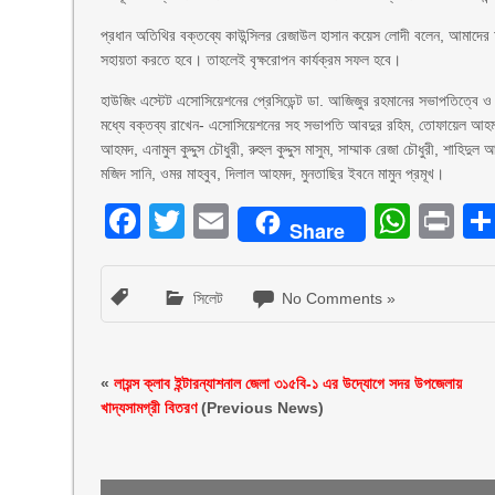
প্রধান অতিথির বক্তব্যে কাউন্সিলর রেজাউল হাসান কয়েস লোদী বলেন, আমাদের অস
সহায়তা করতে হবে। তাহলেই বৃক্ষরোপন কার্যক্রম সফল হবে।
হাউজিং এস্টেট এসোসিয়েশনের প্রেসিডেন্ট ডা. আজিজুর রহমানের সভাপতিত্বে ও
মধ্যে বক্তব্য রাখেন- এসোসিয়েশনের সহ সভাপতি আবদুর রহিম, তোফায়েল আহমদ
আহমদ, এনামুল কুদ্দুস চৌধুরী, রুহুল কুদ্দুস মাসুম, সাম্মাক রেজা চৌধুরী, শা
মজিদ সানি, ওমর মাহবুব, দিলাল আহমদ, মুনতাছির ইবনে মামুন প্রমূখ।
Facebook
Twitter
Email
What
Pr
Share
সিলেট
No Comments »
«
লায়ন্স ক্লাব ইন্টারন্যাশনাল জেলা ৩১৫বি-১ এর উদ্যোগে সদর উপজেলায়
খাদ্যসামগ্রী বিতরণ
(Previous News)