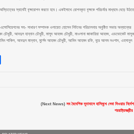
্তিত্বের স্বার্থেই বৃক্ষরোপন করতে হবে। একইসাথে রোপনকৃত বৃক্ষকে পরিচর্যার মাধ্যমে বেড়ে উঠত
 এসোসিয়েশনের সহ- সাধারণ সম্পাদক ওলায়েত হোসেন লিটনের পরিচালনায় অনুষ্ঠিত সভায় অন্যান্যের
 চৌধুরী, আবদুল হান্নান চৌধুরী, মাসুদ আহমদ চৌধুরী, মাওলানা জাকারিয়া আহমদ, এডভোকেট মাসু
হিদুল আমিন শাকিল, আবদুল মান্নান, মুর্শেদ আহমদ চৌধুরী, আবিদ আহমদ রফি, নূরে আলম নওশাদ, এহসানুল
sApp
int
Share
(Next News)
সব বৈদেশিক দূতাবাসে হাসিমুখে সেবা দিওয়ার নির্দেশ
পররাষ্ট্রমন্ত্রীর