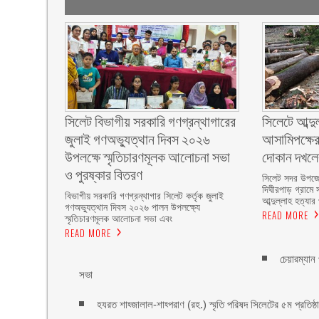
সিলেট বিভাগীয় সরকারি গণগ্রন্থাগারের
সিলেটে আব্দু
জুলাই গণঅভ্যুত্থান দিবস ২০২৬
আসামিপক্ষের
উপলক্ষে স্মৃতিচারণমূলক আলোচনা সভা
দোকান দখল
ও পুরষ্কার বিতরণ ‎ ‎
সিলেট সদর উপজে
দিঘীরপাড় গ্রামে 
বিভাগীয় সরকারি গণগ্রন্থাগার সিলেট কর্তৃক জুলাই
আব্দুল্লাহ হত্যার
গণঅভ্যুত্থান দিবস ২০২৬ পালন উপলক্ষ্যে
READ MORE
স্মৃতিচারণমূলক আলোচনা সভা এবং
READ MORE
চেয়ারম্যান
সভা
হযরত শাহ্জালাল-শাহ্পরাণ (রহ.) স্মৃতি পরিষদ সিলেটের ৫ম প্রতিষ্ঠাবা