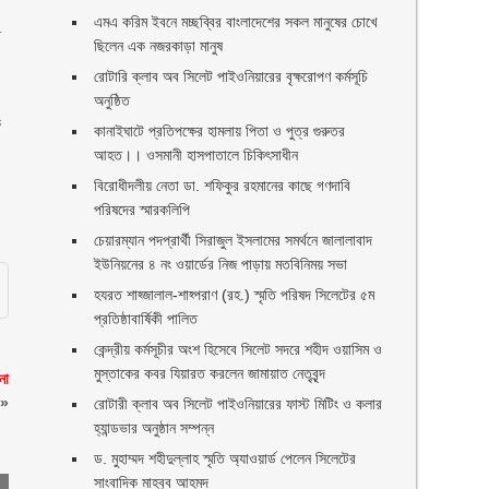
এমএ করিম ইবনে মচ্ছব্বির বাংলাদেশের সকল মানুষের চোখে
ে
ছিলেন এক নজরকাড়া মানুষ ‎
রোটারি ক্লাব অব সিলেট পাইওনিয়ারের বৃক্ষরোপণ কর্মসূচি
অনুষ্ঠিত
ক
কানাইঘাটে প্রতিপক্ষের হামলায় পিতা ও পুত্র গুরুতর
আহত।। ওসমানী হাসপাতালে চিকিৎসাধীন
বিরোধীদলীয় নেতা ডা. শফিকুর রহমানের কাছে গণদাবি
পরিষদের স্মারকলিপি ‎
চেয়ারম্যান পদপ্রার্থী সিরাজুল ইসলামের সমর্থনে জালালাবাদ
ইউনিয়নের ৪ নং ওয়ার্ডের নিজ পাড়ায় মতবিনিময় সভা
হযরত শাহ্জালাল-শাহ্পরাণ (রহ.) স্মৃতি পরিষদ সিলেটের ৫ম
প্রতিষ্ঠাবার্ষিকী পালিত ‎​
কেন্দ্রীয় কর্মসূচীর অংশ হিসেবে সিলেট সদরে শহীদ ওয়াসিম ও
মুস্তাকের কবর যিয়ারত করলেন জামায়াত নেতৃবৃন্দ ‎
না
»
রোটারী ক্লাব অব সিলেট পাইওনিয়ারের ফাস্ট মিটিং ও কলার
হ্যান্ডভার অনুষ্ঠান সম্পন্ন
ড. মুহাম্মদ শহীদুল্লাহ স্মৃতি অ্যাওয়ার্ড পেলেন সিলেটের
সাংবাদিক মাহবুব আহমদ