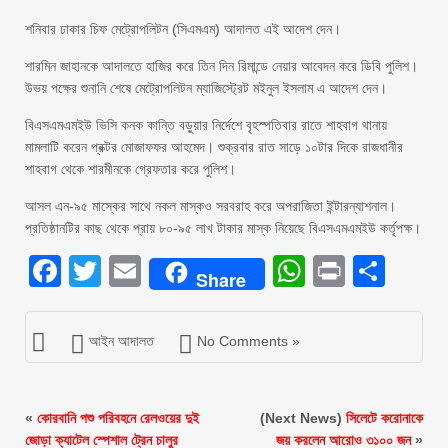
শনিবার ঢাকার চিফ মেট্রোপলিটন (সিএমএম) আদালত এই আদেশ দেন।
শারমিন জাহানকে আদালতে হাজির করে তিন দিন রিমান্ডে নেয়ার আবেদন করে ডিবি পুলিশ।
উভয় পক্ষের শুনানি শেষে মেট্রোপলিটন ম্যাজিস্ট্রেট মইনুল ইসলাম এ আদেশ দেন।
বিএসএমএমইউ ভিসি কনক কান্তি বড়ুয়ার নির্দেশে বৃহস্পতিবার রাতে শাহবাগ থানায়
মামলাটি করেন প্রক্টর মোজাফফর আহমেদ। শুক্রবার রাত সাড়ে ১০টার দিকে রাজধানীর
শাহবাগ থেকে শারমীনকে গ্রেফতার করে পুলিশ।
আসল এন-৯৫ মাস্কের সাথে নকল মাস্কও সরবরাহ করে অপরাজিতা ইন্টারন্যাশনাল।
প্রতিষ্ঠানটির কাছ থেকে প্রায় ৮০-৯৫ লাখ টাকার মাস্ক নিয়েছে বিএসএমএমইউ কর্তৃপক্ষ।
Facebook
Twitter
Email
WhatsAp
Print
Sha
Share
আইন আদালত
No Comments »
«
কোরবানি পশু পরিবহনে রেলওয়ের দুই
(Next News)
সিলেটে করোনাকে
জোড়া ক্যাটেল স্পেশাল ট্রেন চালুর
জয় করলেন আরোও ৩১০০ জন
»