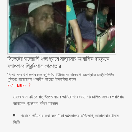
সিলেটের বাদেয়ালী গুচ্ছগ্রামে মাদ্রাসার আবাসিক ছাত্রকে
বলাৎকারে প্রিন্সিপাল গ্রেপ্তার ‎
সিলেট সদর উপজেলার ৮নং কান্দিগাঁও ইউনিয়নের বাদেয়ালী গুচ্ছগ্রামে মেট্রোপলিটন
পুলিশের জালালাবাদ থানাধীন ‘জামেয়া ইসলামীয়া দারুস
READ MORE
চেঙ্গের খাল নদীতে বালু উত্তোলনের অভিযোগ: সংবাদে প্রকাশিত তথ্যের প্রতিবাদ
জানালেন প্রভাষক খলিল আহমদ
প্রবাসে পাঠানোর কথা বলে টাকা আত্মসাতের অভিযোগ, জালালাবাদ থানায়
জিডি ‎