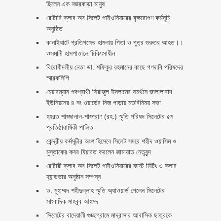
ছিলেন এক নজরকাড়া মানুষ ‎
রোটারি ক্লাব অব সিলেট পাইওনিয়ারের বৃক্ষরোপণ কর্মসূচি
অনুষ্ঠিত
কানাইঘাটে প্রতিপক্ষের হামলায় পিতা ও পুত্র গুরুতর আহত।।
ওসমানী হাসপাতালে চিকিৎসাধীন
বিরোধীদলীয় নেতা ডা. শফিকুর রহমানের কাছে গণদাবি পরিষদের
স্মারকলিপি ‎
চেয়ারম্যান পদপ্রার্থী সিরাজুল ইসলামের সমর্থনে জালালাবাদ
ইউনিয়নের ৪ নং ওয়ার্ডের নিজ পাড়ায় মতবিনিময় সভা
হযরত শাহ্জালাল-শাহ্পরাণ (রহ.) স্মৃতি পরিষদ সিলেটের ৫ম
প্রতিষ্ঠাবার্ষিকী পালিত ‎​
কেন্দ্রীয় কর্মসূচীর অংশ হিসেবে সিলেট সদরে শহীদ ওয়াসিম ও
মুস্তাকের কবর যিয়ারত করলেন জামায়াত নেতৃবৃন্দ ‎
রোটারী ক্লাব অব সিলেট পাইওনিয়ারের ফাস্ট মিটিং ও কলার
হ্যান্ডভার অনুষ্ঠান সম্পন্ন
ড. মুহাম্মদ শহীদুল্লাহ স্মৃতি অ্যাওয়ার্ড পেলেন সিলেটের
সাংবাদিক মাহবুব আহমদ
সিলেটের বাদেয়ালী গুচ্ছগ্রামে মাদ্রাসার আবাসিক ছাত্রকে