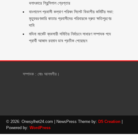
বলাৎকারে প্রিন্সিপাল গ্রেপ্তার ‎
বাংলাদেশ প্রবাসী কল্যাণ পরিষদ সিলেট বিভাগীয় কমিটির সভা:
মৃত্যুবরণকারি কাতার প্রবাসীদের পরিবারকে দ্রুত ক্ষতিপূরণের
দাবি
মদিনা মার্কেট ব্যবসায়ী সমিতির নির্বাচনে সাধারণ সম্পাদক পদে
প্রার্থী আজাদ রহমান ডাব প্রতীক পেয়েছেন ‎
সম্পাদক : মোঃ আলমগীর।
© 2026: Onesylhet24.com
| NewsPress Theme by:
D5 Creation
|
Powered by:
WordPress