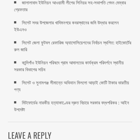
জালালাবাদ ইউনিয়ন আওয়ামী লীগের সিনিয়র সহ-সভাপতি গেদন মেম্বার
গ্রেফতার
সিলেট সদর উপজেলার খাদিমনগরে কবরস্থানের জমি উদ্ধার করলেন
ইউএনও
সিলেট জেলা ফুটবল রেফারিজ অ্যাসোসিয়েশনের নির্বাচন স্থগিত: হাইকোর্টের
রুল জারি ‎
কান্দিগাঁও ইউনিয়ন পরিষদে গ্রাম আদালতের কার্যক্রম পরিদর্শনে স্থানীয়
সরকার বিভাগের সচিব ‎
সিলেট ও সুনামগঞ্জ সীমান্তে অভিযান মিললো আড়াই কোটি টাকার ভারতীয়
পণ্য
মিটফোর্ডের নারকীয় হত্যাকাণ্ডের দ্রুত বিচারে সরকার বদ্ধপরিকর : আইন
উপদেষ্টা
LEAVE A REPLY