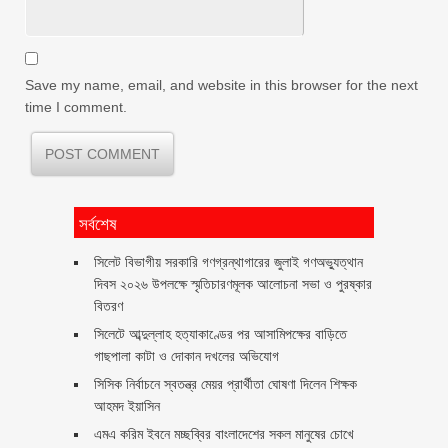
Save my name, email, and website in this browser for the next
time I comment.
সর্বশেষ
সিলেট বিভাগীয় সরকারি গণগ্রন্থাগারের জুলাই গণঅভ্যুত্থান
দিবস ২০২৬ উপলক্ষে স্মৃতিচারণমূলক আলোচনা সভা ও পুরষ্কার
বিতরণ ‎ ‎
সিলেটে আব্দুল্লাহ হত্যাকাণ্ডের পর আসামিপক্ষের বাড়িতে
গাছপালা কাটা ও দোকান দখলের অভিযোগ
সিসিক নির্বাচনে স্বতন্ত্র মেয়র প্রার্থীতা ঘোষণা দিলেন শিক্ষক
আহমদ ইয়াসিন
এমএ করিম ইবনে মচ্ছব্বির বাংলাদেশের সকল মানুষের চোখে