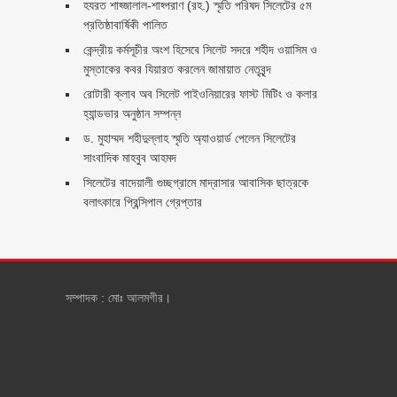
হযরত শাহ্জালাল-শাহ্পরাণ (রহ.) স্মৃতি পরিষদ সিলেটের ৫ম
প্রতিষ্ঠাবার্ষিকী পালিত ‎​
কেন্দ্রীয় কর্মসূচীর অংশ হিসেবে সিলেট সদরে শহীদ ওয়াসিম ও
মুস্তাকের কবর যিয়ারত করলেন জামায়াত নেতৃবৃন্দ ‎
রোটারী ক্লাব অব সিলেট পাইওনিয়ারের ফাস্ট মিটিং ও কলার
হ্যান্ডভার অনুষ্ঠান সম্পন্ন
ড. মুহাম্মদ শহীদুল্লাহ স্মৃতি অ্যাওয়ার্ড পেলেন সিলেটের
সাংবাদিক মাহবুব আহমদ
সিলেটের বাদেয়ালী গুচ্ছগ্রামে মাদ্রাসার আবাসিক ছাত্রকে
বলাৎকারে প্রিন্সিপাল গ্রেপ্তার ‎
সম্পাদক : মোঃ আলমগীর।