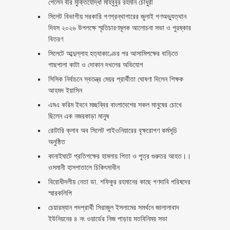
পেলেন বীর মুক্তিযোদ্ধা মাহবুবুর রহমান চৌধুরী ‎ ‎
সিলেট বিভাগীয় সরকারি গণগ্রন্থাগারের জুলাই গণঅভ্যুত্থান
দিবস ২০২৬ উপলক্ষে স্মৃতিচারণমূলক আলোচনা সভা ও পুরষ্কার
বিতরণ ‎ ‎
সিলেটে আব্দুল্লাহ হত্যাকাণ্ডের পর আসামিপক্ষের বাড়িতে
গাছপালা কাটা ও দোকান দখলের অভিযোগ
সিসিক নির্বাচনে স্বতন্ত্র মেয়র প্রার্থীতা ঘোষণা দিলেন শিক্ষক
আহমদ ইয়াসিন
এমএ করিম ইবনে মচ্ছব্বির বাংলাদেশের সকল মানুষের চোখে
ছিলেন এক নজরকাড়া মানুষ ‎
রোটারি ক্লাব অব সিলেট পাইওনিয়ারের বৃক্ষরোপণ কর্মসূচি
অনুষ্ঠিত
কানাইঘাটে প্রতিপক্ষের হামলায় পিতা ও পুত্র গুরুতর আহত।।
ওসমানী হাসপাতালে চিকিৎসাধীন
বিরোধীদলীয় নেতা ডা. শফিকুর রহমানের কাছে গণদাবি পরিষদের
স্মারকলিপি ‎
চেয়ারম্যান পদপ্রার্থী সিরাজুল ইসলামের সমর্থনে জালালাবাদ
ইউনিয়নের ৪ নং ওয়ার্ডের নিজ পাড়ায় মতবিনিময় সভা