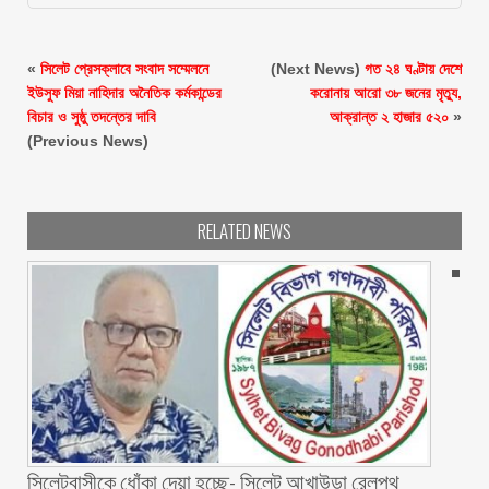
«
সিলেট প্রেসক্লাবে সংবাদ সম্মেলনে
(Next News)
গত ২৪ ঘণ্টায় দেশে
ইউসুফ মিয়া নাহিদার অনৈতিক কর্মকান্ডের
করোনায় আরো ৩৮ জনের মৃত্যু,
বিচার ও সুষ্ঠু তদন্তের দাবি
আক্রান্ত ২ হাজার ৫২০
»
(Previous News)
RELATED NEWS
‎সিলেটবাসীকে ধোঁকা দেয়া হচ্ছে- সিলেট আখাউড়া রেলপথ