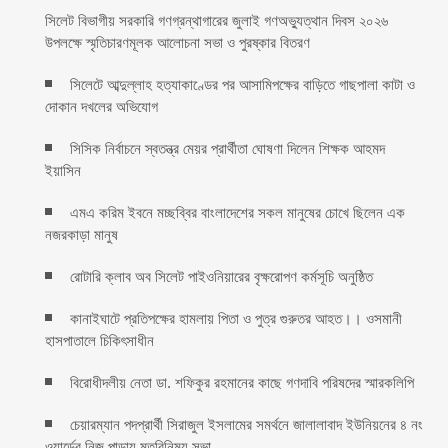
সিলেট বিভাগীয় সরকারি গণগ্রন্থাগারের জুলাই গণঅভ্যুত্থান দিবস ২০২৬
উপলক্ষে স্মৃতিচারণমূলক আলোচনা সভা ও পুরষ্কার বিতরণ ‎ ‎
সিলেটে আব্দুল্লাহ হত্যাকাণ্ডের পর আসামিপক্ষের বাড়িতে গাছপালা কাটা ও
দোকান দখলের অভিযোগ
সিসিক নির্বাচনে স্বতন্ত্র মেয়র প্রার্থীতা ঘোষণা দিলেন শিক্ষক আহমদ
ইয়াসিন
এমএ করিম ইবনে মচ্ছব্বির বাংলাদেশের সকল মানুষের চোখে ছিলেন এক
নজরকাড়া মানুষ ‎
রোটারি ক্লাব অব সিলেট পাইওনিয়ারের বৃক্ষরোপণ কর্মসূচি অনুষ্ঠিত
কানাইঘাটে প্রতিপক্ষের হামলায় পিতা ও পুত্র গুরুতর আহত।। ওসমানী
হাসপাতালে চিকিৎসাধীন
বিরোধীদলীয় নেতা ডা. শফিকুর রহমানের কাছে গণদাবি পরিষদের স্মারকলিপি ‎
চেয়ারম্যান পদপ্রার্থী সিরাজুল ইসলামের সমর্থনে জালালাবাদ ইউনিয়নের ৪ নং
ওয়ার্ডের নিজ পাড়ায় মতবিনিময় সভা