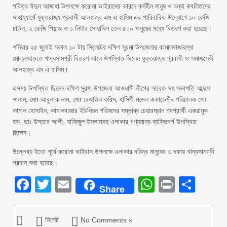
পবিত্র ঈদুল আজাহা উপলক্ষে করোনা ভাইরাসের কারনে কর্মহীন মানুষ ও বন্যা কবলিতদের
সাহায্যার্থে যুক্তরাজ্য প্রবাসী আলহাজ্ব এম এ হাসিম এর পারিবারিক উদ্যোগে ১০ কেজি
চাউল, ২ কেজি পিয়াজ ও ১ লিটার সোয়াবিন তেল ৫০০ মানুষের মধ্যে বিতরণ করা হয়েছে।
শনিবার ২৫ জুলাই সকাল ১০ টায় সিলেটের দক্ষিণ সুরমা উপজেলার কামালবাজারস্থ
মোল্লাবাড়তে খাদ্যসামগ্রী বিতরণ কালে উপস্থিত ছিলেন যুক্তরাজ্য প্রবাসী ও সমাজসেবী
আলহাজ্ব এম এ হাসিম।
এসময় উপস্থিত ছিলেন দক্ষিণ সুরমা উপজেলা আওয়ামী লীগের সাবেক সহ সভাপতি আব্দুস
সালাম, মোঃ আবুল কালাম, মোঃ রেজাউল করিম, হাসিমী মডেল একাডেমীর পরিচালক মোঃ
কামাল হোসাইন, কামালবাজার ইউনিয়ন পরিষদের সম্ভাব্য চেয়ারম্যান পদপ্রার্থী একরামুক
হক, ডাঃ উস্তার আলী, হাফিজুল ইসলামসহ এলাকার গণ্যমান্য ব্যক্তিবর্গ উপস্থিত
ছিলেন।
উল্লেখ্য ইতো পূর্বে করোনা ভাইরাস উপলক্ষে এলাকার দরিদ্র মানুষের ৩ দফায় খাদ্যসামগ্রী
প্রদান করা হয়েছে।
Facebook
Twitter
Email
WhatsAp
Print
Sha
Share
সিলেট
No Comments »