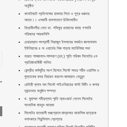
অনুষ্ঠিত
কানাইঘাটে প্রতিপক্ষের হামলায় পিতা ও পুত্র গুরুতর
আহত।। ওসমানী হাসপাতালে চিকিৎসাধীন
বিরোধীদলীয় নেতা ডা. শফিকুর রহমানের কাছে গণদাবি
পরিষদের স্মারকলিপি ‎
চেয়ারম্যান পদপ্রার্থী সিরাজুল ইসলামের সমর্থনে জালালাবাদ
ইউনিয়নের ৪ নং ওয়ার্ডের নিজ পাড়ায় মতবিনিময় সভা
হযরত শাহ্জালাল-শাহ্পরাণ (রহ.) স্মৃতি পরিষদ সিলেটের ৫ম
প্রতিষ্ঠাবার্ষিকী পালিত ‎​
কেন্দ্রীয় কর্মসূচীর অংশ হিসেবে সিলেট সদরে শহীদ ওয়াসিম ও
মুস্তাকের কবর যিয়ারত করলেন জামায়াত নেতৃবৃন্দ ‎
»
রোটারী ক্লাব অব সিলেট পাইওনিয়ারের ফাস্ট মিটিং ও কলার
হ্যান্ডভার অনুষ্ঠান সম্পন্ন
ড. মুহাম্মদ শহীদুল্লাহ স্মৃতি অ্যাওয়ার্ড পেলেন সিলেটের
সাংবাদিক মাহবুব আহমদ
সিলেটের বাদেয়ালী গুচ্ছগ্রামে মাদ্রাসার আবাসিক ছাত্রকে
বলাৎকারে প্রিন্সিপাল গ্রেপ্তার ‎