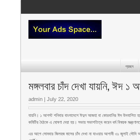
প্রচ্ছদ
মঙ্গলবার চাঁদ দেখা যায়নি, ঈদ ১ 
admin
|
July 22, 2020
যায়নি। ১ আগস্ট শনিবার বাংলাদেশে ঈদুল আজহা বা কোরবানির ঈদ উদযাপিত হবে।
কমিটির বৈঠকে এ ঘোষণা দেয়া হয়। সভায় সভাপতিত্ব করেন ধর্ম বিষয়ক মন্ত্রণাল
এর আগে সোমবার জিলহজ মাসের চাঁদ দেখা না যাওয়ায় আগামী ৩১ জুলাই সৌদি আ