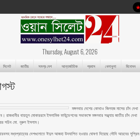
Thursday, August 6, 2026
সিলেট
জাতীয়
সমগ্র দেশ
আন্তর্জাতিক
প্রবাস
খেলাধুলা
বিনোদন
আগস্ট
মঙ্গলবার দেশের কোথাও জিলহজ মাসের চাঁদ দেখা
 রাজধানীর বায়তুল মোকাররমে ইসলামিক ফাউন্ডেশনের সভাকক্ষে মঙ্গলবার সন্ধ্যায় জাতীয় চাঁদ দেখা
য়ের সচিব মো. নূরুল ইসলাম।
রবসহ মধ্যপ্রাচ্যের দেশগুলোতে ঈদুল আজহা উদযাপিত হওয়ার ঘোষণা দিয়েছে সৌদি আরবের সুপ্রিম