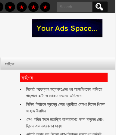
Search
for:
সাহিত্য
সর্বশেষ
সিলেটে আব্দুল্লাহ হত্যাকাণ্ডের পর আসামিপক্ষের বাড়িতে
গাছপালা কাটা ও দোকান দখলের অভিযোগ
সিসিক নির্বাচনে স্বতন্ত্র মেয়র প্রার্থীতা ঘোষণা দিলেন শিক্ষক
আহমদ ইয়াসিন
এমএ করিম ইবনে মচ্ছব্বির বাংলাদেশের সকল মানুষের চোখে
ছিলেন এক নজরকাড়া মানুষ ‎
রোটারি ক্লাব অব সিলেট পাইওনিয়ারের বৃক্ষরোপণ কর্মসূচি