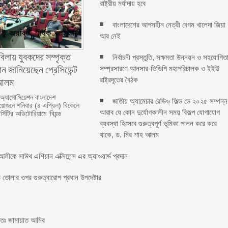
রাষ্ট্রীয় মর্যাদায় হবে
বাংলাদেশের আপসহীন নেত্রী বেগম খালেদা জিয়া
আর নেই
বিলায় যুবকদের সম্পৃক্ত
নির্বাচনী প্রস্তুতি, সক্ষমতা উন্নয়ন ও সহযোগিত
ন জানিয়েছেন প্রেসিডেন্ট
সম্প্রসারণে আনসার-ভিডিপি মহাপরিচালক ও ইইউ
লম ‎ ‎
রাষ্ট্রদূতের বৈঠক
 অ্যাসোসিয়েশন বাংলাদেশ
জাতীয় অ্যামেচার রেডিও ফিল্ড ডে ২০২৫ সম্পন্ন
জনে শনিবার (৪ এপ্রিল) বিকেলে
আরাব যে কোন দুর্যোগকালীন সময় বিকল্প যোগাযোগ
্সিটির অডিটোরিয়ামে ‘বিয়ন্ড
ব্যবস্থা হিসেবে গুরুত্বপূর্ণ ভূমিকা পালন করে করে
থাকে, ড. মির শাহ আলম
লীকে সাউথ এশিয়ান এক্সিলেন্স এর অ্যাওয়ার্ড প্রদান
তোলার ওপর গুরুত্বারোপ প্রধান উপদেষ্টার
চিতঃ জামায়াত আমির