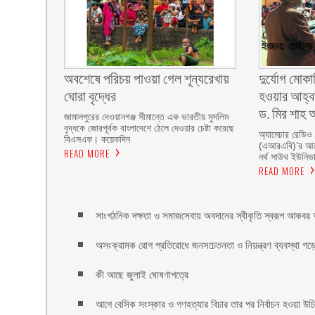
অবশেষে পরিচয় পাওয়া গেল শূন্যরেখায়
দুর্যোগ মোকা
ঘোরা বৃদ্ধের
হওয়ার আহ্বা
ড. মির শাহ আ
জামালপুরের দেওয়ানগঞ্জ সীমান্তে এক ভারতীয় মুসলিম
বৃদ্ধকে জোরপূর্বক বাংলাদেশে ঠেলে দেওয়ার চেষ্টা করেছে
অ্যামেচার রেডিও
বিএসএফ। কয়েকদিন
(এআরএবি)’র আয়ো
READ MORE
নর্থ সাউথ ইউনিভার
READ MORE
সাংগঠনিক দক্ষতা ও সমাজসেবায় অবদানের স্বীকৃতি স্বরূপ আকবর আ
অসংক্রামক রোগ প্রতিরোধে জনসচেতনতা ও নিয়ন্ত্রণ ব্যবস্থা গড়ে 
কী আছে জুলাই ঘোষণাপত্রে
আগে বেসিক সংস্কার ও গণহত্যার বিচার তার পর নির্বাচন হওয়া উ