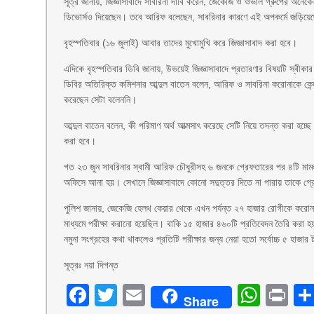
সূত্র জানায়, জিজ্ঞাসাবাদে সাবরিনা দাবি করেন, জেকেজি ও ওভাল গ্রুপের অনে
ডিভোর্সও দিয়েছেন। তবে আরিফ বলেছেন, সাবরিনার কারণে এই অপকর্মে জড়িয়ে
বৃহস্পতিবার (১৬ জুলাই) আবার তাদের মুখোমুখি করে জিজ্ঞাসাবাদ করা হবে।
এদিকে বৃহস্পতিবার ডিবি জানায়, উভয়েই জিজ্ঞাসাবাদে প্রতারণার বিষয়টি স্বী
ডিবির অতিরিক্ত কমিশনার আব্দুল বাতেন বলেন, আরিফ ও সাবরিনা করোনাকে কেন্দ
করেছেন সেটা বলেননি।
আব্দুল বাতেন বলেন, কী পরিমাণ অর্থ আত্মসাৎ করেছে সেটি নিয়ে তদন্ত করা হচ্ছ
করা হবে।
গত ২৩ জুন সাবরিনার স্বামী আরিফ চৌধুরীসহ ৬ জনকে গ্রেফতারের পর ৪টি মাম
অফিসে আনা হয়। সেখানে জিজ্ঞাসাবাদে কোনো সদুত্তর দিতে না পারায় তাকে গ্র
পুলিশ জানায়, জেকেজি হেলথ কেয়ার থেকে এখন পর্যন্ত ২৭ হাজার রোগীকে করো
মাধ্যমে পরীক্ষা করানো হয়েছিল। বাকি ১৫ হাজার ৪৬০টি প্রতিবেদন তৈরি করা হয় 
নমুনা সংগ্রহের কথা থাকলেও প্রতিটি পরীক্ষার জন্য নেয়া হতো সর্বোচ্চ ৫ হ
সূত্রঃ নয়া দিগন্ত
Facebook
Twitter
Email
What
Pr
Share