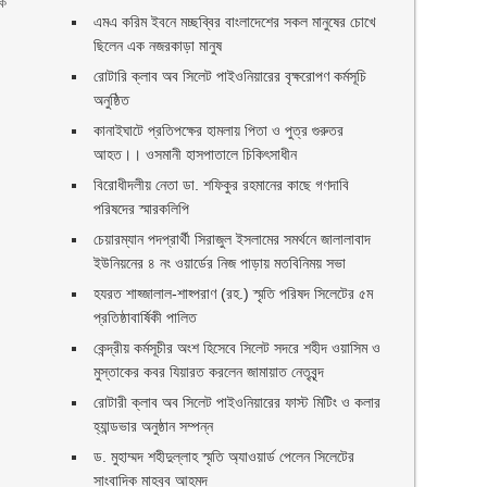
কে
এমএ করিম ইবনে মচ্ছব্বির বাংলাদেশের সকল মানুষের চোখে
ছিলেন এক নজরকাড়া মানুষ ‎
রোটারি ক্লাব অব সিলেট পাইওনিয়ারের বৃক্ষরোপণ কর্মসূচি
অনুষ্ঠিত
কানাইঘাটে প্রতিপক্ষের হামলায় পিতা ও পুত্র গুরুতর
আহত।। ওসমানী হাসপাতালে চিকিৎসাধীন
বিরোধীদলীয় নেতা ডা. শফিকুর রহমানের কাছে গণদাবি
পরিষদের স্মারকলিপি ‎
চেয়ারম্যান পদপ্রার্থী সিরাজুল ইসলামের সমর্থনে জালালাবাদ
ইউনিয়নের ৪ নং ওয়ার্ডের নিজ পাড়ায় মতবিনিময় সভা
হযরত শাহ্জালাল-শাহ্পরাণ (রহ.) স্মৃতি পরিষদ সিলেটের ৫ম
প্রতিষ্ঠাবার্ষিকী পালিত ‎​
কেন্দ্রীয় কর্মসূচীর অংশ হিসেবে সিলেট সদরে শহীদ ওয়াসিম ও
মুস্তাকের কবর যিয়ারত করলেন জামায়াত নেতৃবৃন্দ ‎
রোটারী ক্লাব অব সিলেট পাইওনিয়ারের ফাস্ট মিটিং ও কলার
হ্যান্ডভার অনুষ্ঠান সম্পন্ন
ড. মুহাম্মদ শহীদুল্লাহ স্মৃতি অ্যাওয়ার্ড পেলেন সিলেটের
সাংবাদিক মাহবুব আহমদ