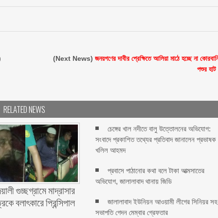
)
(Next News)
জনয়গণের দাবীর প্রেক্ষিতে আলিয়া মাঠে হচ্ছে না কোরবান
পশুর হাট
RELATED NEWS
চেঙ্গের খাল নদীতে বালু উত্তোলনের অভিযোগ:
সংবাদে প্রকাশিত তথ্যের প্রতিবাদ জানালেন প্রভাষক
খলিল আহমদ
প্রবাসে পাঠানোর কথা বলে টাকা আত্মসাতের
অভিযোগ, জালালাবাদ থানায় জিডি ‎
ালী গুচ্ছগ্রামে মাদ্রাসার
কে বলাৎকারে প্রিন্সিপাল
জালালাবাদ ইউনিয়ন আওয়ামী লীগের সিনিয়র সহ
সভাপতি গেদন মেম্বার গ্রেফতার