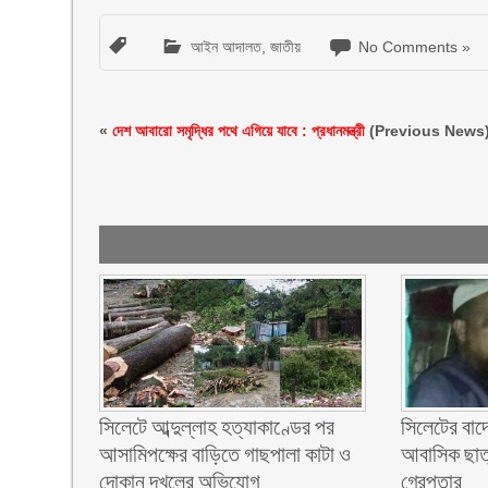
আইন আদালত
,
জাতীয়
No Comments »
«
দেশ আবারো সমৃদ্ধির পথে এগিয়ে যাবে : প্রধানমন্ত্রী
(Previous News
সিলেটে আব্দুল্লাহ হত্যাকাণ্ডের পর
সিলেটের বাদেয়
আসামিপক্ষের বাড়িতে গাছপালা কাটা ও
আবাসিক ছাত্র
দোকান দখলের অভিযোগ
গ্রেপ্তার ‎