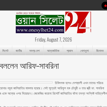
Friday, August 7, 2026
সিলেট
জাতীয়
সমগ্র দেশ
আন্তর্জাতিক
প্রবাস
খেলাধুলা
বিনোদন
যা বললেন আরিফ-সাবরিনা
চিকিৎসক হলেও দেশব্যাপী এখন তাদের পরিচয়
রোনার নমুনা জালিয়াতির মামলায় হয়েছে। সেই সূত্রেই আরিফুল হক চৌধুরী ও তার স্ত্রী ডা. সাবরিনা
োষ একে অন্যের ওপর দিয়েছেন। জেকেজির করোনা রিপোর্ট জালিয়াতির ঘটনা তদন্ত সংশ্লিষ্ট দায়িত্বশী