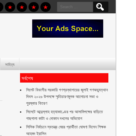
Search
for:
সাহিত্য
সর্বশেষ
সিলেট বিভাগীয় সরকারি গণগ্রন্থাগারের জুলাই গণঅভ্যুত্থান
দিবস ২০২৬ উপলক্ষে স্মৃতিচারণমূলক আলোচনা সভা ও
পুরষ্কার বিতরণ ‎ ‎
সিলেটে আব্দুল্লাহ হত্যাকাণ্ডের পর আসামিপক্ষের বাড়িতে
গাছপালা কাটা ও দোকান দখলের অভিযোগ
ল
সিসিক নির্বাচনে স্বতন্ত্র মেয়র প্রার্থীতা ঘোষণা দিলেন শিক্ষক
আহমদ ইয়াসিন