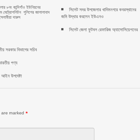
ার ৮নং কান্দিগাঁও ইউনিয়নের
সিলেট সদর উপজেলার খাদিমনগরে কবরস্থানের
রামে মেট্রোপলিটন পুলিশের জালালাবাদ
জমি উদ্ধার করলেন ইউএনও
ইসলামীয়া দারুস
সিলেট জেলা ফুটবল রেফারিজ অ্যাসোসিয়েশনের
ানীয় সরকার বিভাগের সচিব ‎
ভারতীয় পণ্য
: আইন উপদেষ্টা
s are marked
*