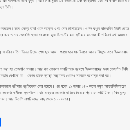
কেই এই অপকর্মের সাথে যুক্ত। আরিফ চৌধুরীর এই কর্মকাণ্ড এবং ব্যক্তিগত হয়রানির কারণে তিনি তা
ছেন তিনি।
কার করেছেন। তবে এজন্য তারা একে অন্যের ওপর দোষ চাপিয়েছেন। এদিন দুপুরে রাজধানীর মিন্টো রোডে
্র করে তাদের জেকেজি হেলথ কেয়ারের ভুয়া রিপোর্টের কথা স্বীকার করলেও কী পরিমাণ অর্থ আত্মসাৎ
ে। সাবরিনার তিন দিনের রিমান্ড শেষ হবে আজ। প্রয়োজনে সাবরিনাকে আবার রিমান্ডে এনে জিজ্ঞাসাবাদ
লা করা হয় তেজগাঁও থানায়। আর গত রোববার সাবরিনাকে প্রথমে জিজ্ঞাসাবাদের জন্য তেজগাঁও ডিসি
েফতার দেখানো হয়। এরপর তাকে স্বাস্থ্য মন্ত্রণালয় থেকেও সাময়িক বরখাস্ত করা হয়।
নাভাইরাস পরীক্ষার প্রতিবেদন দেয়া হয়েছে। এর মধ্যে ১১ হাজার ৫৪০ জনের নমুনা আইইডিসিআরের
জেকেজি কর্মীদের ল্যাপটপে। যার মাধ্যমে জেকেজি হাতিয়ে নিয়েছে প্রায় ৮ কোটি টাকা। বিনামূল্যে
াজার টাকা। আর বিদেশি নাগরিকদের কাছ থেকে ১০০ ডলার।
sApp
int
Share