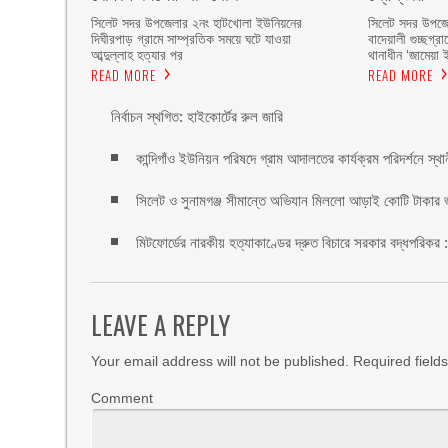
সিলেট সদর উপজেলার ২নং হাটখোলা ইউনিয়নের
সিলেট সদর উপজেল
দিঘীরপাড় গ্রামে সাম্প্রতিক সময়ে ঘটে যাওয়া
বাদেয়ালী গুচ্ছগ্
আব্দুল্লাহ হত্যার পর
থানাধীন ‘জামেয়া 
READ MORE
READ MORE
নির্বাচন স্থগিত: হাইকোর্টের রুল জারি ‎
কান্দিগাঁও ইউনিয়ন পরিষদে গ্রাম আদালতের কার্যক্রম পরিদর্শনে স্থ
সিলেট ও সুনামগঞ্জ সীমান্তে অভিযান মিললো আড়াই কোটি টাকার 
মিটফোর্ডের নারকীয় হত্যাকাণ্ডের দ্রুত বিচারে সরকার বদ্ধপরিকর 
LEAVE A REPLY
Your email address will not be published.
Required field
Comment