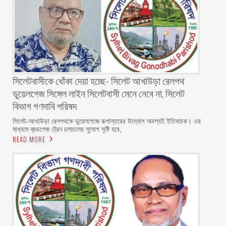
‎সিলেটবাসীকে ধোঁকা দেয়া হচ্ছে- সিলেট আখাউড়া রেলপথ
ডুয়েলগেজ সিঙ্গেল লাইন সিলেটবাসী মেনে নেবে না, সিলেট
বিভাগ গণদাবি পরিষদ
‎​সিলেট-আখাউড়া রেলপথকে ডুয়েলগেজে রূপান্তরের উদ্যোগ অবশ্যই ইতিবাচক। এর
মাধ্যমে ব্রডগেজ ট্রেন চলাচলের সুযোগ সৃষ্টি হবে,
READ MORE