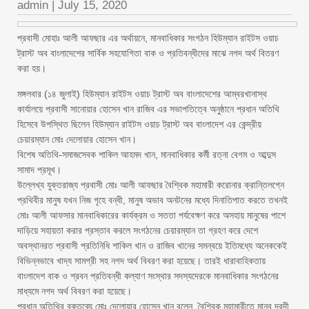
admin
|
July 15, 2020
প্রবাসী মোহাঃ আলী আফছার এর অর্থায়নে, মানবাধিকার সংগঠন হিউম্যান রাইটস ওয়াচ
ট্রাস্ট অব বাংলাদেশের সার্বিক সহযোগিতা বাক ও প্রতিবন্ধীদের মাঝে নগদ অর্থ বিতরণ
করা হয়।
মঙ্গলবার (১৪ জুলাই) হিউম্যান রাইটস ওয়াচ ট্রাস্ট অব বাংলাদেশের আম্বরখানাস্থ
কার্যালয়ে প্রবাসী সানোয়ার হোসেন খান রাজিব এর সভাপতিত্বে অনুষ্ঠানে প্রধান অতিথি
হিসেবে উপস্থিত ছিলেন হিউম্যান রাইটস ওয়াচ ট্রাস্ট অব বাংলাদেশ এর কেন্দ্রীয়
চেয়ারম্যান মোঃ দেলোয়ার হোসেন খান।
বিশেষ অতিথি-সমাজসেবক শাকিল আহমদ খান, মানবাধিকার কর্মী রত্না বেগম ও আব্দুস
সামাদ প্রমূখ।
উল্লেখ্য যুক্তরাজ্য প্রবাসী মোঃ আলী আফছার বৈশ্বিক মহামারী করোনার ক্রান্তিলগ্নে
প্রথিবীর মানুষ যখন নিজ গৃহে বন্ধী, মানুষ অভাব অনটনের মধ্যে দিনাতিপাত করতে তখনই
মোঃ আলী আফসার মানবাধিকারের কার্যক্রম ও সততা পর্যবেক্ষণ করে অসহায় মানুষের পাশে
দাড়িয়ে সহায়তা করার প্রস্তাব করলে সংগঠনের চেয়ারম্যান তা গ্রহণ করে দেশে
অবস্থানরত প্রবাসী প্রতিনিধি শাকিল খান ও রাজিব খানের সমন্বয়ে ইতিমধ্যে অনেককেই
বিভিন্নভাবে খাদ্য সামগ্রী সহ নগদ অর্থ বিবরণ করা হয়েছে। তারই ধারাবাহিকতায়
বাংলাদেশ বাক ও শ্রবন প্রতিবন্ধী কল্যাণ সংস্থার সদস্যদেরকে মানবাধিকার সংগঠনের
মাধ্যমে নগদ অর্থ বিবরণ করা হয়েছে।
প্রধান অতিথির বক্তব্যে মোঃ দেলোয়ার হোসেন খান বলেন, বৈশ্বিক মহামারীতে মানব দরদী