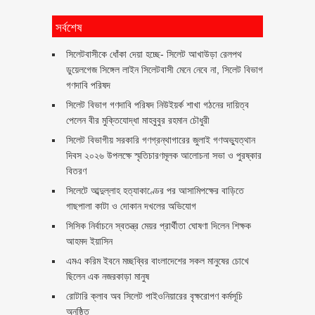
সর্বশেষ
‎সিলেটবাসীকে ধোঁকা দেয়া হচ্ছে- সিলেট আখাউড়া রেলপথ
ডুয়েলগেজ সিঙ্গেল লাইন সিলেটবাসী মেনে নেবে না, সিলেট বিভাগ
গণদাবি পরিষদ
সিলেট বিভাগ গণদাবি পরিষদ নিউইয়র্ক শাখা গঠনের দায়িত্ব
পেলেন বীর মুক্তিযোদ্ধা মাহবুবুর রহমান চৌধুরী ‎ ‎
সিলেট বিভাগীয় সরকারি গণগ্রন্থাগারের জুলাই গণঅভ্যুত্থান
দিবস ২০২৬ উপলক্ষে স্মৃতিচারণমূলক আলোচনা সভা ও পুরষ্কার
বিতরণ ‎ ‎
সিলেটে আব্দুল্লাহ হত্যাকাণ্ডের পর আসামিপক্ষের বাড়িতে
গাছপালা কাটা ও দোকান দখলের অভিযোগ
সিসিক নির্বাচনে স্বতন্ত্র মেয়র প্রার্থীতা ঘোষণা দিলেন শিক্ষক
আহমদ ইয়াসিন
এমএ করিম ইবনে মচ্ছব্বির বাংলাদেশের সকল মানুষের চোখে
ছিলেন এক নজরকাড়া মানুষ ‎
রোটারি ক্লাব অব সিলেট পাইওনিয়ারের বৃক্ষরোপণ কর্মসূচি
অনুষ্ঠিত