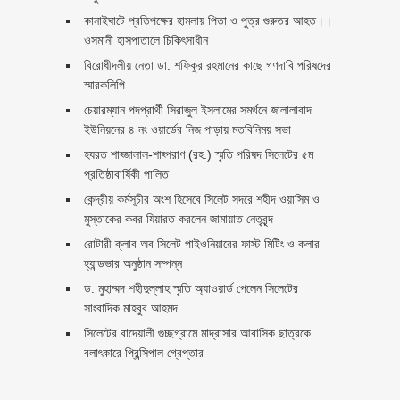
কানাইঘাটে প্রতিপক্ষের হামলায় পিতা ও পুত্র গুরুতর আহত।।
ওসমানী হাসপাতালে চিকিৎসাধীন
বিরোধীদলীয় নেতা ডা. শফিকুর রহমানের কাছে গণদাবি পরিষদের
স্মারকলিপি ‎
চেয়ারম্যান পদপ্রার্থী সিরাজুল ইসলামের সমর্থনে জালালাবাদ
ইউনিয়নের ৪ নং ওয়ার্ডের নিজ পাড়ায় মতবিনিময় সভা
হযরত শাহ্জালাল-শাহ্পরাণ (রহ.) স্মৃতি পরিষদ সিলেটের ৫ম
প্রতিষ্ঠাবার্ষিকী পালিত ‎​
কেন্দ্রীয় কর্মসূচীর অংশ হিসেবে সিলেট সদরে শহীদ ওয়াসিম ও
মুস্তাকের কবর যিয়ারত করলেন জামায়াত নেতৃবৃন্দ ‎
রোটারী ক্লাব অব সিলেট পাইওনিয়ারের ফাস্ট মিটিং ও কলার
হ্যান্ডভার অনুষ্ঠান সম্পন্ন
ড. মুহাম্মদ শহীদুল্লাহ স্মৃতি অ্যাওয়ার্ড পেলেন সিলেটের
সাংবাদিক মাহবুব আহমদ
সিলেটের বাদেয়ালী গুচ্ছগ্রামে মাদ্রাসার আবাসিক ছাত্রকে
বলাৎকারে প্রিন্সিপাল গ্রেপ্তার ‎