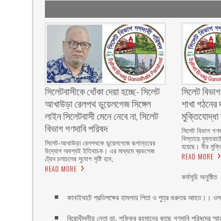
‎সিলেটবাসীকে ধোঁকা দেয়া হচ্ছে- সিলেট
সিলেট বিভাগ
আখাউড়া রেলপথ ডুয়েলগেজ সিঙ্গেল
শাখা গঠনের 
লাইন সিলেটবাসী মেনে নেবে না, সিলেট
মুক্তিযোদ্ধা 
বিভাগ গণদাবি পরিষদ
‎সিলেট বিভাগ গণদা
বিস্তারে যুক্তরাষ
‎​সিলেট-আখাউড়া রেলপথকে ডুয়েলগেজে রূপান্তরের
হয়েছে। বীর মুক্ত
উদ্যোগ অবশ্যই ইতিবাচক। এর মাধ্যমে ব্রডগেজ
READ MORE
ট্রেন চলাচলের সুযোগ সৃষ্টি হবে,
READ MORE
কর্মসূচি অনুষ্ঠিত
কানাইঘাটে প্রতিপক্ষের হামলায় পিতা ও পুত্র গুরুতর আহত।। ওস
বিরোধীদলীয় নেতা ডা. শফিকুর রহমানের কাছে গণদাবি পরিষদের স্মা