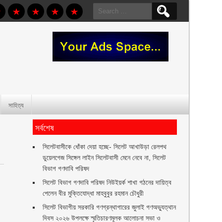
Search
for:
সাহিত্য
সর্বশেষ
‎সিলেটবাসীকে ধোঁকা দেয়া হচ্ছে- সিলেট আখাউড়া রেলপথ
ডুয়েলগেজ সিঙ্গেল লাইন সিলেটবাসী মেনে নেবে না, সিলেট
বিভাগ গণদাবি পরিষদ
সিলেট বিভাগ গণদাবি পরিষদ নিউইয়র্ক শাখা গঠনের দায়িত্ব
পেলেন বীর মুক্তিযোদ্ধা মাহবুবুর রহমান চৌধুরী ‎ ‎
সিলেট বিভাগীয় সরকারি গণগ্রন্থাগারের জুলাই গণঅভ্যুত্থান
দিবস ২০২৬ উপলক্ষে স্মৃতিচারণমূলক আলোচনা সভা ও