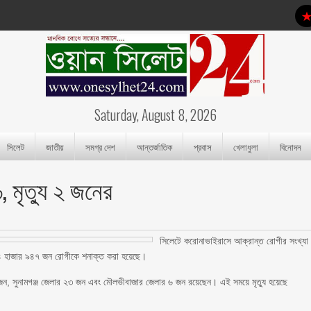
Saturday, August 8, 2026
সিলেট
জাতীয়
সমগ্র দেশ
আন্তর্জাতিক
প্রবাস
খেলাধুলা
বিনোদন
মৃত্যু ২ জনের
সিলেটে করোনাভাইরাসে আক্রান্ত রোগীর সংখ্যা
োট ৪ হাজার ৯৪৭ জন রোগীকে শনাক্ত করা হয়েছে।
, সুনামগঞ্জ জেলার ২৩ জন এবং মৌলভীবাজার জেলার ৬ জন রয়েছেন। এই সময়ে মৃত্যু হয়েছে