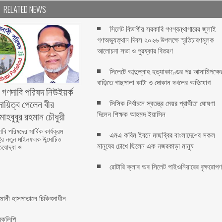
RELATED NEWS
সিলেট বিভাগীয় সরকারি গণগ্রন্থাগারের জুলাই
গণঅভ্যুত্থান দিবস ২০২৬ উপলক্ষে স্মৃতিচারণমূলক
আলোচনা সভা ও পুরষ্কার বিতরণ ‎ ‎
সিলেটে আব্দুল্লাহ হত্যাকাণ্ডের পর আসামিপক্ষে
বাড়িতে গাছপালা কাটা ও দোকান দখলের অভিযোগ
 গণদাবি পরিষদ নিউইয়র্ক
দায়িত্ব পেলেন বীর
সিসিক নির্বাচনে স্বতন্ত্র মেয়র প্রার্থীতা ঘোষণা
মাহবুবুর রহমান চৌধুরী ‎ ‎
দিলেন শিক্ষক আহমদ ইয়াসিন
বি পরিষদের সার্বিক কার্যক্রম
এমএ করিম ইবনে মচ্ছব্বির বাংলাদেশের সকল
্ট্রে নতুন মাইলফলক উন্মোচিত
মানুষের চোখে ছিলেন এক নজরকাড়া মানুষ ‎
িযোদ্ধা ও
রোটারি ক্লাব অব সিলেট পাইওনিয়ারের বৃক্ষরোপ
মানী হাসপাতালে চিকিৎসাধীন
রকলিপি ‎