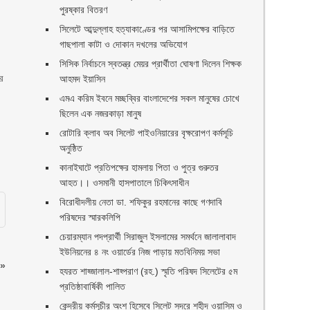
পুরষ্কার বিতরণ ‎ ‎
সিলেটে আব্দুল্লাহ হত্যাকাণ্ডের পর আসামিপক্ষের বাড়িতে
গাছপালা কাটা ও দোকান দখলের অভিযোগ
সিসিক নির্বাচনে স্বতন্ত্র মেয়র প্রার্থীতা ঘোষণা দিলেন শিক্ষক
ের
আহমদ ইয়াসিন
এমএ করিম ইবনে মচ্ছব্বির বাংলাদেশের সকল মানুষের চোখে
ছিলেন এক নজরকাড়া মানুষ ‎
রোটারি ক্লাব অব সিলেট পাইওনিয়ারের বৃক্ষরোপণ কর্মসূচি
অনুষ্ঠিত
কানাইঘাটে প্রতিপক্ষের হামলায় পিতা ও পুত্র গুরুতর
আহত।। ওসমানী হাসপাতালে চিকিৎসাধীন
বিরোধীদলীয় নেতা ডা. শফিকুর রহমানের কাছে গণদাবি
পরিষদের স্মারকলিপি ‎
চেয়ারম্যান পদপ্রার্থী সিরাজুল ইসলামের সমর্থনে জালালাবাদ
ইউনিয়নের ৪ নং ওয়ার্ডের নিজ পাড়ায় মতবিনিময় সভা
»
হযরত শাহ্জালাল-শাহ্পরাণ (রহ.) স্মৃতি পরিষদ সিলেটের ৫ম
প্রতিষ্ঠাবার্ষিকী পালিত ‎​
কেন্দ্রীয় কর্মসূচীর অংশ হিসেবে সিলেট সদরে শহীদ ওয়াসিম ও