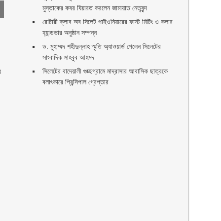
মুস্তাকের কবর যিয়ারত করলেন জামায়াত নেতৃবৃন্দ ‎
রোটারী ক্লাব অব সিলেট পাইওনিয়ারের ফাস্ট মিটিং ও কলার
হ্যান্ডভার অনুষ্ঠান সম্পন্ন
ড. মুহাম্মদ শহীদুল্লাহ স্মৃতি অ্যাওয়ার্ড পেলেন সিলেটের
সাংবাদিক মাহবুব আহমদ
র
সিলেটের বাদেয়ালী গুচ্ছগ্রামে মাদ্রাসার আবাসিক ছাত্রকে
বলাৎকারে প্রিন্সিপাল গ্রেপ্তার ‎
ণ