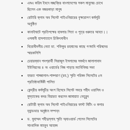
এমএ করিম ইবনে মচ্ছব্বির বাংলাদেশের সকল মানুষের চোখে
ছিলেন এক নজরকাড়া মানুষ ‎
রোটারি ক্লাব অব সিলেট পাইওনিয়ারের বৃক্ষরোপণ কর্মসূচি
অনুষ্ঠিত
কানাইঘাটে প্রতিপক্ষের হামলায় পিতা ও পুত্র গুরুতর আহত।।
ওসমানী হাসপাতালে চিকিৎসাধীন
বিরোধীদলীয় নেতা ডা. শফিকুর রহমানের কাছে গণদাবি পরিষদের
স্মারকলিপি ‎
চেয়ারম্যান পদপ্রার্থী সিরাজুল ইসলামের সমর্থনে জালালাবাদ
ইউনিয়নের ৪ নং ওয়ার্ডের নিজ পাড়ায় মতবিনিময় সভা
হযরত শাহ্জালাল-শাহ্পরাণ (রহ.) স্মৃতি পরিষদ সিলেটের ৫ম
প্রতিষ্ঠাবার্ষিকী পালিত ‎​
কেন্দ্রীয় কর্মসূচীর অংশ হিসেবে সিলেট সদরে শহীদ ওয়াসিম ও
মুস্তাকের কবর যিয়ারত করলেন জামায়াত নেতৃবৃন্দ ‎
রোটারী ক্লাব অব সিলেট পাইওনিয়ারের ফাস্ট মিটিং ও কলার
হ্যান্ডভার অনুষ্ঠান সম্পন্ন
ড. মুহাম্মদ শহীদুল্লাহ স্মৃতি অ্যাওয়ার্ড পেলেন সিলেটের
সাংবাদিক মাহবুব আহমদ