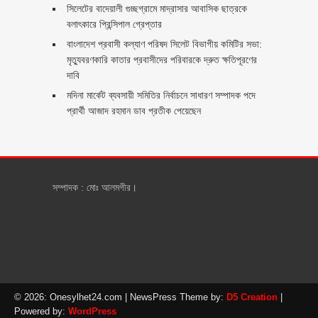
সিলেটের বাদেয়ালী গুচ্ছগ্রামে মাদ্রাসার আবাসিক ছাত্রকে
বলাৎকারে প্রিন্সিপাল গ্রেপ্তার ‎
বাংলাদেশ প্রবাসী কল্যাণ পরিষদ সিলেট বিভাগীয় কমিটির সভা:
মৃত্যুবরণকারি কাতার প্রবাসীদের পরিবারকে দ্রুত ক্ষতিপূরণের
দাবি
মদিনা মার্কেট ব্যবসায়ী সমিতির নির্বাচনে সাধারণ সম্পাদক পদে
প্রার্থী আজাদ রহমান ডাব প্রতীক পেয়েছেন ‎
সম্পাদক : মোঃ আলমগীর।
© 2026: Onesylhet24.com
| NewsPress Theme by:
D5 Creation
|
Powered by:
WordPress