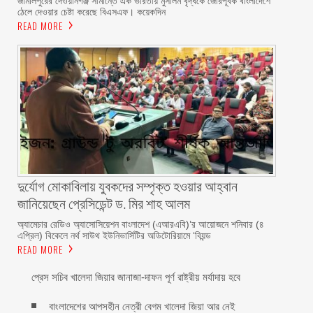
জামালপুরের দেওয়ানগঞ্জ সীমান্তে এক ভারতীয় মুসলিম বৃদ্ধকে জোরপূর্বক বাংলাদেশে
ঠেলে দেওয়ার চেষ্টা করেছে বিএসএফ। কয়েকদিন
READ MORE
দুর্যোগ মোকাবিলায় যুবকদের সম্পৃক্ত হওয়ার আহ্বান
জানিয়েছেন প্রেসিডেন্ট ড. মির শাহ আলম ‎ ‎
অ্যামেচার রেডিও অ্যাসোসিয়েশন বাংলাদেশ (এআরএবি)’র আয়োজনে শনিবার (৪
এপ্রিল) বিকেলে নর্থ সাউথ ইউনিভার্সিটির অডিটোরিয়ামে ‘বিয়ন্ড
READ MORE
প্রেস সচিব খালেদা জিয়ার জানাজা-দাফন পূর্ণ রাষ্ট্রীয় মর্যাদায় হবে
বাংলাদেশের আপসহীন নেত্রী বেগম খালেদা জিয়া আর নেই