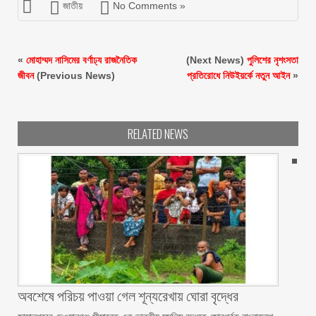
জাতীয়
No Comments »
«
মোহাম্মদ নাসিমের বর্ণাঢ্য রাজনৈতিক
(Next News)
পুলিশের নৃশংসতা
জীবন
(Previous News)
প্রতিরোধে নিউইয়র্কে নতুন আইন
»
RELATED NEWS
অবশেষে পরিচয় পাওয়া গেল শূন্যরেখায় ঘোরা বৃদ্ধের