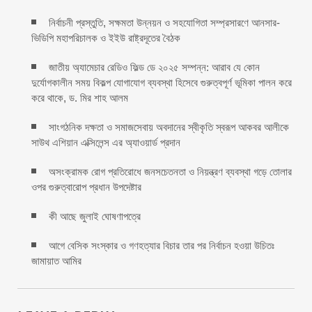
নির্বাচনী প্রস্তুতি, সক্ষমতা উন্নয়ন ও সহযোগিতা সম্প্রসারণে আনসার-
ভিডিপি মহাপরিচালক ও ইইউ রাষ্ট্রদূতের বৈঠক
জাতীয় অ্যামেচার রেডিও ফিল্ড ডে ২০২৫ সম্পন্ন: আরাব যে কোন
দুর্যোগকালীন সময় বিকল্প যোগাযোগ ব্যবস্থা হিসেবে গুরুত্বপূর্ণ ভূমিকা পালন করে
করে থাকে, ড. মির শাহ আলম
সাংগঠনিক দক্ষতা ও সমাজসেবায় অবদানের স্বীকৃতি স্বরূপ আকবর আলীকে
সাউথ এশিয়ান এক্সিলেন্স এর অ্যাওয়ার্ড প্রদান
অসংক্রামক রোগ প্রতিরোধে জনসচেতনতা ও নিয়ন্ত্রণ ব্যবস্থা গড়ে তোলার
ওপর গুরুত্বারোপ প্রধান উপদেষ্টার
কী আছে জুলাই ঘোষণাপত্রে
আগে বেসিক সংস্কার ও গণহত্যার বিচার তার পর নির্বাচন হওয়া উচিতঃ
জামায়াত আমির